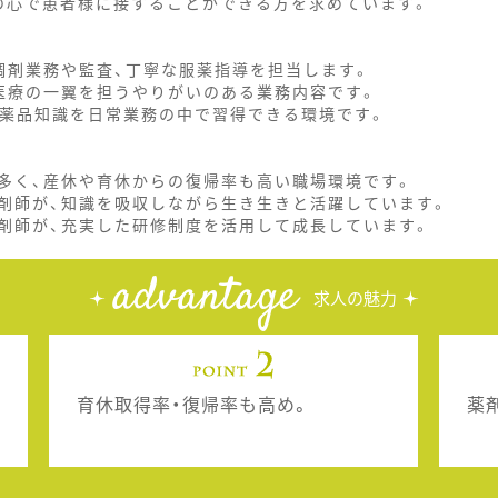
の心で患者様に接することができる方を求めています。
調剤業務や監査、丁寧な服薬指導を担当します。
医療の一翼を担うやりがいのある業務内容です。
医薬品知識を日常業務の中で習得できる環境です。
多く、産休や育休からの復帰率も高い職場環境です。
剤師が、知識を吸収しながら生き生きと活躍しています。
剤師が、充実した研修制度を活用して成長しています。
advantage
求人の魅力
育休取得率・復帰率も高め。
薬