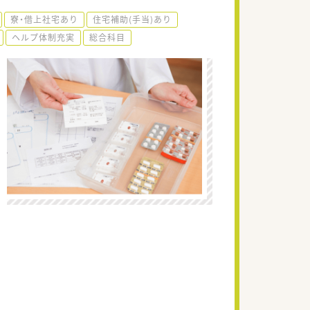
寮・借上社宅あり
住宅補助(手当)あり
ヘルプ体制充実
総合科目