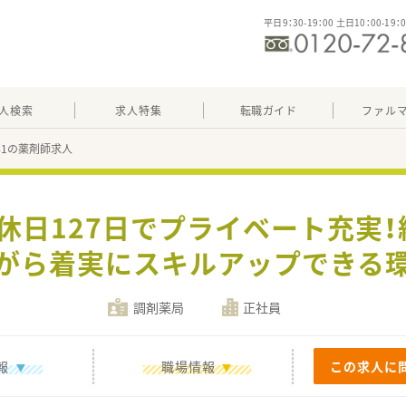
平日9：30-19：00 土日10：00-19：
人検索
求人特集
転職ガイド
ファル
041の薬剤師求人
間休日127日でプライベート充実
がら着実にスキルアップできる
調剤薬局
正社員
報
職場情報
この求人に