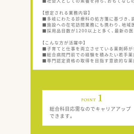
■社会人としての素養を持ち、おもてなし
【想定される業務内容】
■多岐にわたる診療科の処方箋に基づき、
■施設への在宅訪問業務にも携わり、地域
■採用品目数が1200以上と多く、最新の
【こんな方が活躍中】
■子育てと仕事を両立させている薬剤師が
■総合病院門前での経験を積みたい若手薬
■専門認定資格の取得を目指す意欲的な薬
総合科目応需なのでキャリアアップ
できます。