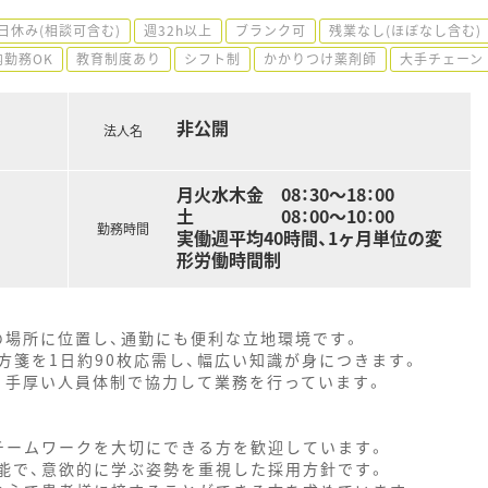
日休み(相談可含む)
週32h以上
ブランク可
残業なし(ほぼなし含む)
内勤務OK
教育制度あり
シフト制
かかりつけ薬剤師
大手チェーン
非公開
法人名
月火水木金 08：30～18：00
土 08：00～10：00
勤務時間
実働週平均40時間、1ヶ月単位の変
形労働時間制
の場所に位置し、通勤にも便利な立地環境です。
方箋を1日約90枚応需し、幅広い知識が身につきます。
、手厚い人員体制で協力して業務を行っています。
チームワークを大切にできる方を歓迎しています。
能で、意欲的に学ぶ姿勢を重視した採用方針です。