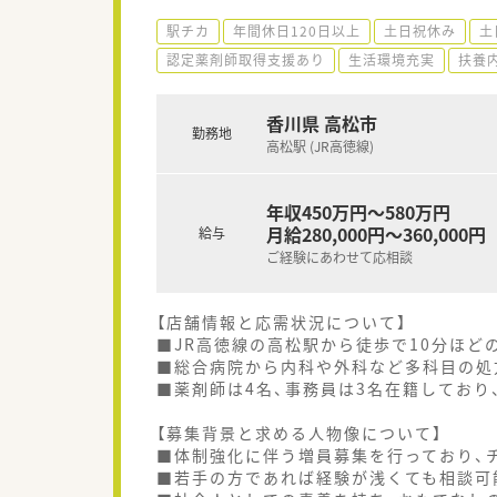
駅チカ
年間休日120日以上
土日祝休み
土
認定薬剤師取得支援あり
生活環境充実
扶養
香川県 高松市
勤務地
高松駅 (JR高徳線)
年収450万円～580万円
月給280,000円～360,000円
給与
ご経験にあわせて応相談
【店舗情報と応需状況について】
■JR高徳線の高松駅から徒歩で10分ほど
■総合病院から内科や外科など多科目の処
■薬剤師は4名、事務員は3名在籍しており
【募集背景と求める人物像について】
■体制強化に伴う増員募集を行っており、
■若手の方であれば経験が浅くても相談可