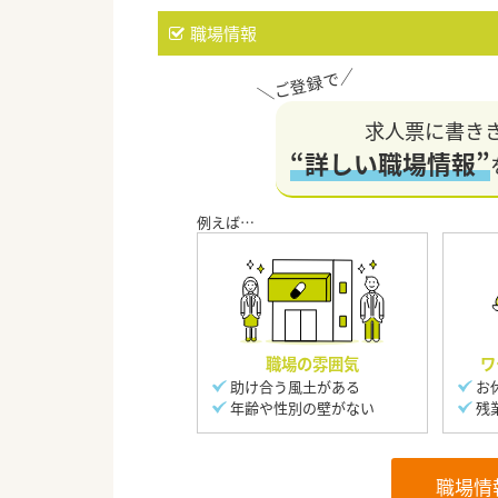
職場情報
求人票に書き
“詳しい職場情報”
職場の雰囲気
ワ
助け合う風土がある
お
年齢や性別の壁がない
残
職場情