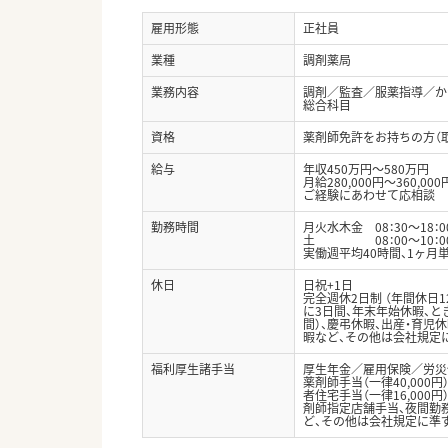
雇用形態
正社員
業種
調剤薬局
業務内容
調剤／監査／服薬指導／か
総合科目
資格
薬剤師免許をお持ちの方（
給与
年収450万円～580万円
月給280,000円～360,000
ご経験にあわせて応相談
勤務時間
月火水木金 08：30～18：0
土 08：00～10：0
実働週平均40時間、1ヶ月
休日
日祝+1日
完全週休2日制 （年間休日
に3日間、年末年始休暇、と
間）、慶弔休暇、出産・育児
暇など、その他は会社規定
福利厚生諸手当
厚生年金／雇用保険／労災
薬剤師手当（一律40,000
者住宅手当（一律16,000円
剤師指定店舗手当、夜間勤
ど、その他は会社規定に準