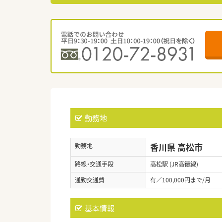
勤務地
香川県 高松市
勤務地
路線・交通手段
高松駅 (JR高徳線)
通勤交通費
有／100,000円まで/月
基本情報