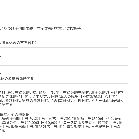
かりつけ薬剤師業務／在宅業務（施設）／OTC販売
取得見込みの方を含む）
円
0
0
単位の変形労働時間制
127日程）、有給休暇：法定通り付与、半日有給休暇制度有、夏季休暇：7～9月中
きめき休暇（5日間）、メモリアル休暇（本人の誕生日や結婚記念日などで1日
休暇、介護休暇、家族の介護休暇、子の看護休暇、生理休暇、ドナー休暇、転勤休
に準ずる
保険／その他健保
円）、管理薬剤師手当、役職手当 家族手当、認定薬剤師手当（5000円/月）、転勤
）、単身赴任手当（40,000円～60,000円・コースにより支給） 時間外手当、薬
務手当、緊急出勤手当、電話対応手当、特別電話対応手当、日曜祝祭日手当な
ずる