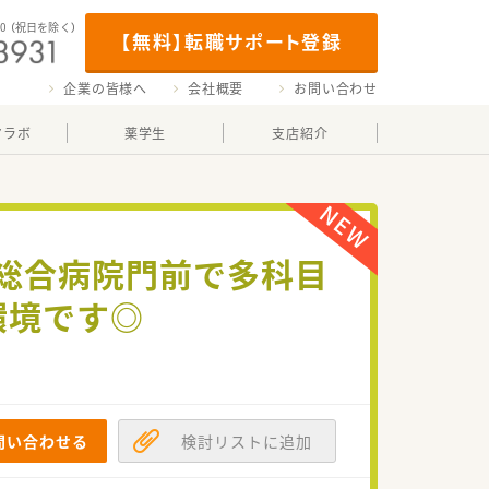
00
（祝日を除く）
【無料】転職サポート登録
企業の皆様へ
会社概要
お問い合わせ
マラボ
薬学生
支店紹介
！総合病院門前で多科目
環境です◎
問い合わせる
検討リストに追加