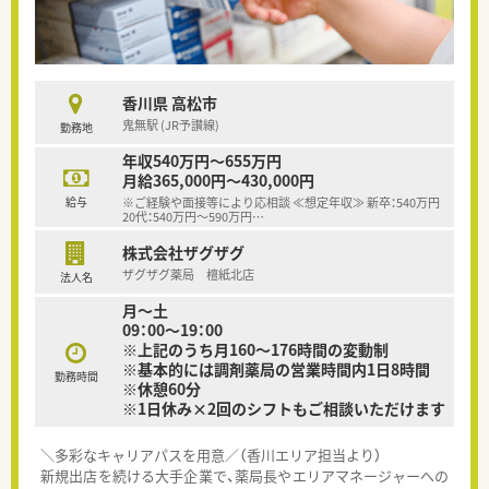
香川県 高松市
鬼無駅 (JR予讃線)
勤務地
年収540万円～655万円
月給365,000円～430,000円
給与
※ご経験や面接等により応相談 ≪想定年収≫ 新卒：540万円
20代：540万円～590万円
…
株式会社ザグザグ
ザグザグ薬局 檀紙北店
法人名
月～土
09：00～19：00
※上記のうち月160～176時間の変動制
※基本的には調剤薬局の営業時間内1日8時間
勤務時間
※休憩60分
※1日休み×2回のシフトもご相談いただけます
＼多彩なキャリアパスを用意／（香川エリア担当より）
新規出店を続ける大手企業で、薬局長やエリアマネージャーへの