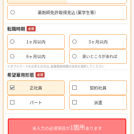
薬剤師免許取得見込（薬学生等）
転職時期
必須
1ヶ月以内
3ヶ月以内
6ヶ月以内
良いところがあれば
※ダブルワークをお考えの方は、就業開始時期の目安を選択してください
希望雇用形態
必須
正社員
契約社員
パート
派遣
1箇所
未入力の必須項目が
あります