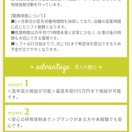
地域貢献活動を行っています。
【勤務実態について】
■1ヶ月単位の変形労働時間制を採用しており、店舗の営業時間
に応じたシフト勤務となります。
■残業時間は月平均で5時間未満と非常に少なく、仕事の後の時
間も大切にできる環境です。
■シフトは21日始まりで、月に3日まで希望休を提出できるため
予定が立てやすくなります。
advantage
求人の魅力
＜高年収の相談が可能＞最高年収655万円まで相談が可能
です。
＜安心の研修体制あり＞ブランクがある方や未経験でも安
心です。