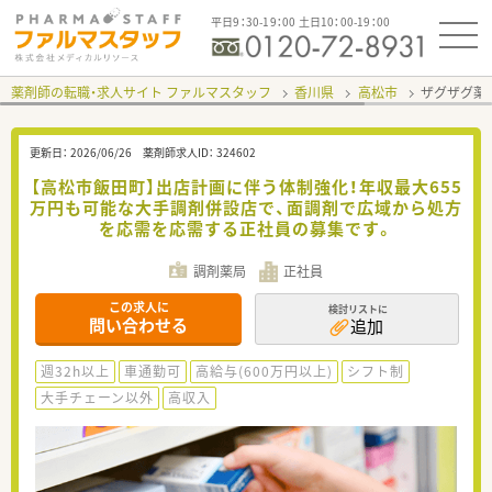
平日9：30-19：00 土日10：00-19：00
薬剤師の転職・求人サイト ファルマスタッフ
香川県
高松市
ザグザグ薬
更新日：
2026/06/26
薬剤師求人ID：
324602
【高松市飯田町】出店計画に伴う体制強化！年収最大655
万円も可能な大手調剤併設店で、面調剤で広域から処方
を応需を応需する正社員の募集です。
調剤薬局
正社員
この求人に
検討リストに
問い合わせる
追加
週32h以上
車通勤可
高給与(600万円以上)
シフト制
大手チェーン以外
高収入