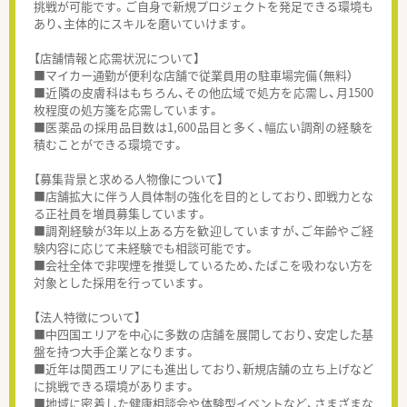
挑戦が可能です。ご自身で新規プロジェクトを発足できる環境も
あり、主体的にスキルを磨いていけます。
【店舗情報と応需状況について】
■マイカー通勤が便利な店舗で従業員用の駐車場完備（無料）
■近隣の皮膚科はもちろん、その他広域で処方を応需し、月1500
枚程度の処方箋を応需しています。
■医薬品の採用品目数は1,600品目と多く、幅広い調剤の経験を
積むことができる環境です。
【募集背景と求める人物像について】
■店舗拡大に伴う人員体制の強化を目的としており、即戦力とな
る正社員を増員募集しています。
■調剤経験が3年以上ある方を歓迎していますが、ご年齢やご経
験内容に応じて未経験でも相談可能です。
■会社全体で非喫煙を推奨しているため、たばこを吸わない方を
対象とした採用を行っています。
【法人特徴について】
■中四国エリアを中心に多数の店舗を展開しており、安定した基
盤を持つ大手企業となります。
■近年は関西エリアにも進出しており、新規店舗の立ち上げなど
に挑戦できる環境があります。
■地域に密着した健康相談会や体験型イベントなど、さまざまな