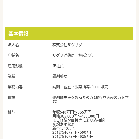
基本情報
法人名
株式会社ザグザグ
店舗名
ザグザグ薬局 檀紙北店
雇用形態
正社員
業種
調剤薬局
業務内容
調剤／監査／服薬指導／OTC販売
資格
薬剤師免許をお持ちの方（取得見込みの方を含
む）
給与
年収540万円～655万円
月給365,000円～430,000円
※ご経験や面接等により応相談
≪想定年収≫
新卒：540万円
20代：540万円～590万円
30代：580万円～625万円