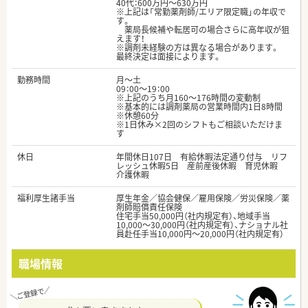
40代：600万円～630万円
※上記は「常勤薬剤師/エリア限定職」の年収で
す。
薬局長候補や転居可の場合さらに高年収が狙
えます！
※調剤未経験の方は異なる場合があります。
最終決定は面接によります。
勤務時間
月～土
09：00～19：00
※上記のうち月160～176時間の変動制
※基本的には調剤薬局の営業時間内1日8時間
※休憩60分
※1日休み×2回のシフトもご相談いただけま
す
休日
年間休日107日 有給休暇法定通り付与 リフ
レッシュ休暇5日 産前産後休暇 育児休暇
介護休暇
福利厚生諸手当
厚生年金／協会健保／雇用保険／労災保険／薬
剤師賠償責任保険
住宅手当50,000円（社内規定有）、地域手当
10,000～30,000円（社内規定有）、ナショナル社
員赴任手当10,000円～20,000円（社内規定有）
職場情報