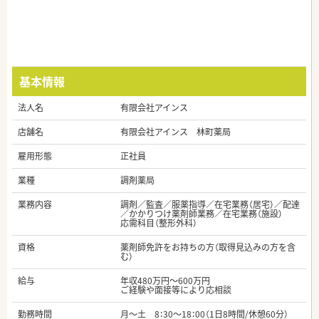
基本情報
法人名
有限会社アインス
店舗名
有限会社アインス 林町薬局
雇用形態
正社員
業種
調剤薬局
業務内容
調剤／監査／服薬指導／在宅業務（居宅）／配達
／かかりつけ薬剤師業務／在宅業務（施設）
応需科目（整形外科）
資格
薬剤師免許をお持ちの方（取得見込みの方を含
む）
給与
年収480万円～600万円
ご経験や面接等により応相談
勤務時間
月～土 8：30～18：00（1日8時間/休憩60分）