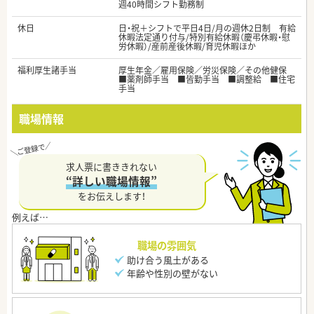
週40時間シフト勤務制
休日
日・祝＋シフトで平日4日/月の週休2日制 有給
休暇法定通り付与/特別有給休暇（慶弔休暇・慰
労休暇）/産前産後休暇/育児休暇ほか
福利厚生諸手当
厚生年金／雇用保険／労災保険／その他健保
■薬剤師手当 ■皆勤手当 ■調整給 ■住宅
手当
職場情報
求人票に書ききれない
“詳しい職場情報”
をお伝えします！
職場の雰囲気
助け合う風土がある
年齢や性別の壁がない