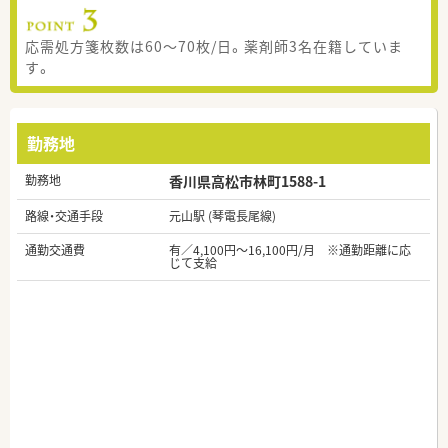
応需処方箋枚数は60～70枚/日。薬剤師3名在籍していま
す。
勤務地
勤務地
香川県高松市林町1588-1
路線・交通手段
元山駅 (琴電長尾線)
通勤交通費
有／4,100円～16,100円/月 ※通勤距離に応
じて支給