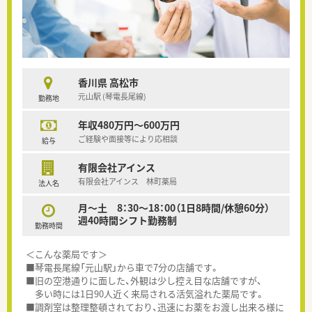
香川県 高松市
元山駅 (琴電長尾線)
勤務地
年収480万円～600万円
ご経験や面接等により応相談
給与
有限会社アインス
有限会社アインス 林町薬局
法人名
月～土 8：30～18：00（1日8時間/休憩60分）
週40時間シフト勤務制
勤務時間
＜こんな薬局です＞
■琴電長尾線「元山駅」から車で7分の店舗です。
■旧の空港通りに面した、外観は少し控え目な店舗ですが、
多い時には1日90人近く来局される活気溢れた薬局です。
■調剤室は整理整頓されており、迅速にお薬をお渡し出来る様に