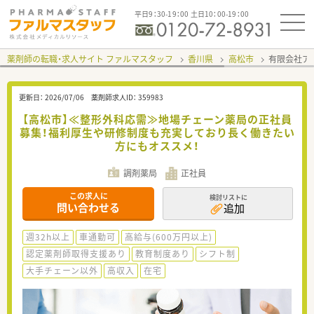
平日9：30-19：00 土日10：00-19：00
薬剤師の転職・求人サイト ファルマスタッフ
香川県
高松市
有限会社ア
更新日：
2026/07/06
薬剤師求人ID：
359983
【高松市】≪整形外科応需≫地場チェーン薬局の正社員
募集！福利厚生や研修制度も充実しており長く働きたい
方にもオススメ！
調剤薬局
正社員
この求人に
検討リストに
問い合わせる
追加
週32h以上
車通勤可
高給与(600万円以上)
認定薬剤師取得支援あり
教育制度あり
シフト制
大手チェーン以外
高収入
在宅