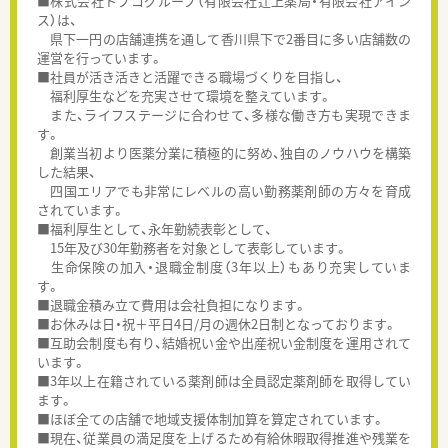
■株式会社トプコグループ（有限会社辻上薬局・有限会社アイン
ス）は、
県下一円の店舗連携を通して香川県下で2番目に多い店舗数の
運営を行っています。
■社員が活き活きと活躍できる職場づくりを目指し、
福利厚生などを充実させて環境を整えています。
また、ライフステージに合わせて、多様な働き方も実現できま
す。
創業当初より医薬分業に積極的に努め、独自のノウハウを構築
した結果、
四国エリアでも非常にレベルの高い勤務薬剤師の方々を育成
されています。
■福利厚生として、永年勤続表彰として、
15年及び30年勤務者を対象として表彰しています。
生命保険の加入・退職金制度（3年以上）もあり充実していま
す。
■退職金積み立て費用は会社負担になります。
■お休みは日・祝＋平日4日/月の週休2日制となっております。
■互助会制度も有り、結婚祝い金や出産祝い金制度を運用されて
います。
■3年以上在籍されている薬剤師は全員認定薬剤師を取得してい
ます。
■ほぼ全ての店舗で地域支援体制加算を算定されています。
■現在、従業員の満足度を上げるため有給休暇取得推進や残業を