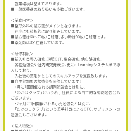
就業環境は整えております。
■一般医薬品の取り扱いも多数ございます、
＜業務内容＞
■整形外科の処方箋がメインとなります。
在宅にも積極的に取り組みしています。
■処方箋は60～70枚/日程度、多い時は90枚/日程度です。
■薬剤師は3名在籍しています。
＜研修制度＞
■新入社員導入研修、現場OJT、集合研修、他店舗研修、
各種勉強会や社内研究発表会、更にe-Learningシステムまで導
入しており、
入社後の薬剤師としてのスキルアップを支援致します。
■自主参加型の勉強会も開催しています！
・月に1回開催される調剤勉強会とは別に、
「わかばクラブ」という若手社員による自主的な調剤勉強会も
ございます。
・2ヶ月に1回開催される小売勉強会とは別に、
「たけのこクラブ」という若手社員によるOTC、サプリメントの
勉強会もございます。
＜法人特徴＞