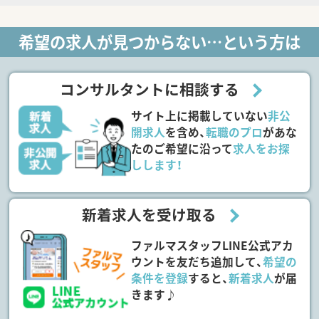
希望の求人が見つからない…という方は
コンサルタントに相談する
サイト上に掲載していない
非公
開求人
を含め、
転職のプロ
があな
たのご希望に沿って
求人をお探
しします！
新着求人を受け取る
ファルマスタッフLINE公式アカ
ウントを友だち追加して、
希望の
条件を登録
すると、
新着求人
が届
きます♪