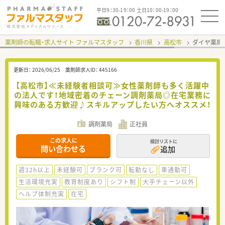
平日9：30-19：00 土日10：00-19：00
薬剤師の転職・求人サイト ファルマスタッフ
香川県
高松市
ダイヤ薬局
更新日：
2026/06/25
薬剤師求人ID：
445166
【高松市】≪未経験者相談可≫女性薬剤師も多く活躍中
の法人です！地域密着のチェーン調剤薬局◎在宅業務に
興味のある方歓迎♪スキルアップしたい方へオススメ！
調剤薬局
正社員
この求人に
検討リストに
問い合わせる
追加
週32h以上
未経験可
ブランク可
転勤なし
車通勤可
生活環境充実
教育制度あり
シフト制
大手チェーン以外
ヘルプ体制充実
在宅