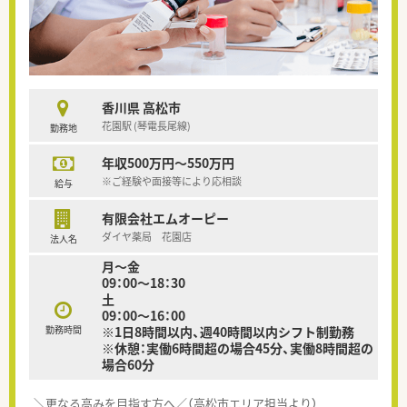
香川県 高松市
花園駅 (琴電長尾線)
勤務地
年収500万円～550万円
※ご経験や面接等により応相談
給与
有限会社エムオーピー
ダイヤ薬局 花園店
法人名
月～金
09：00～18：30
土
09：00～16：00
勤務時間
※1日8時間以内、週40時間以内シフト制勤務
※休憩：実働6時間超の場合45分、実働8時間超の
場合60分
＼更なる高みを目指す方へ／（高松市エリア担当より）