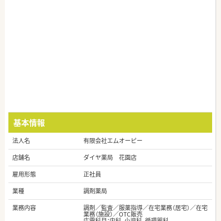
基本情報
法人名
有限会社エムオーピー
店舗名
ダイヤ薬局 花園店
雇用形態
正社員
業種
調剤薬局
業務内容
調剤／監査／服薬指導／在宅業務（居宅）／在宅
業務（施設）／OTC販売
応需科目：内科, 小児科, 循環器科