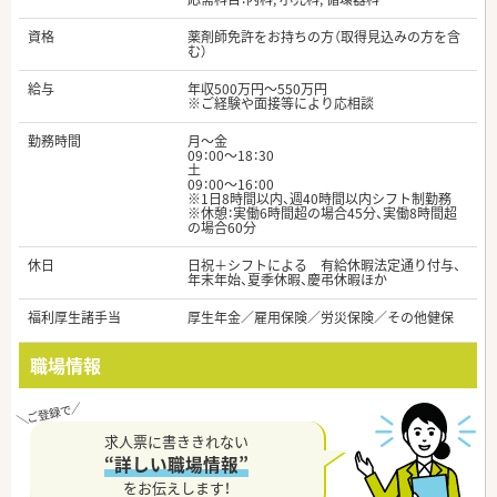
資格
薬剤師免許をお持ちの方（取得見込みの方を含
む）
給与
年収500万円～550万円
※ご経験や面接等により応相談
勤務時間
月～金
09：00～18：30
土
09：00～16：00
※1日8時間以内、週40時間以内シフト制勤務
※休憩：実働6時間超の場合45分、実働8時間超
の場合60分
休日
日祝＋シフトによる 有給休暇法定通り付与、
年末年始、夏季休暇、慶弔休暇ほか
福利厚生諸手当
厚生年金／雇用保険／労災保険／その他健保
職場情報
求人票に書ききれない
“詳しい職場情報”
をお伝えします！