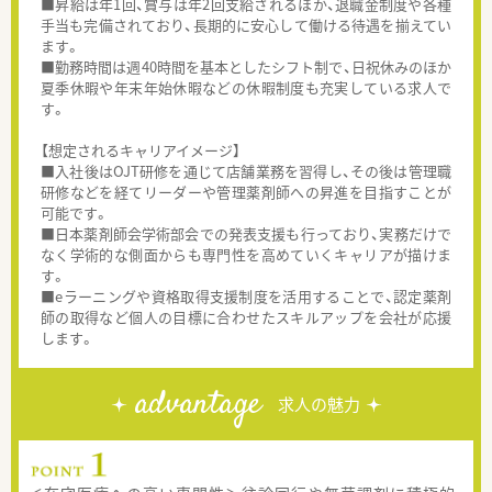
■昇給は年1回、賞与は年2回支給されるほか、退職金制度や各種
手当も完備されており、長期的に安心して働ける待遇を揃えてい
ます。
■勤務時間は週40時間を基本としたシフト制で、日祝休みのほか
夏季休暇や年末年始休暇などの休暇制度も充実している求人で
す。
【想定されるキャリアイメージ】
■入社後はOJT研修を通じて店舗業務を習得し、その後は管理職
研修などを経てリーダーや管理薬剤師への昇進を目指すことが
可能です。
■日本薬剤師会学術部会での発表支援も行っており、実務だけで
なく学術的な側面からも専門性を高めていくキャリアが描けま
す。
■eラーニングや資格取得支援制度を活用することで、認定薬剤
師の取得など個人の目標に合わせたスキルアップを会社が応援
します。
advantage
求人の魅力