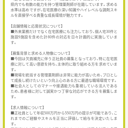
県内でも有数の能力を持つ管理薬剤師が在籍しています。求める
水準は高めですが、在宅医療の深い知識やハイレベルな調剤スキ
ルを直接学べる貴重な成長環境が魅力です。
【店舗情報と応需状況について】
■外来業務だけでなく在宅医療にも注力しており、個人宅30件と
施設9施設を含めた計80件の対応を日々計画的に実施していま
す。
【募集背景と求める人物像について】
■今回は欠員補充に伴う正社員の募集となっており、特に在宅医
療に対して高い意欲を持ち、主体的に取り組める方を求めていま
す。
■現場を統括する管理薬剤師は非常に能力が高いため、プロとし
て成長し続けたいという向上心のある方に最適な職場環境です。
■社会人としてのマナーや接遇能力も重視している法人である
ため、患者様に対して誠実かつ丁寧な対応ができる方を募集しま
す。
【求人情報について】
■正社員として年収500万円から550万円の提示が可能であり、こ
れまでのご経験やスキルを正当に評価して給与を決定いたしま
す。