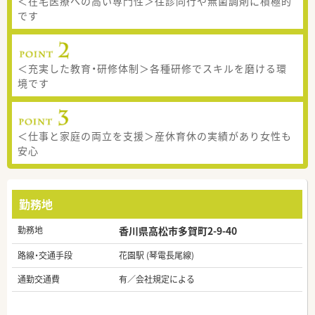
＜在宅医療への高い専門性＞往診同行や無菌調剤に積極的
です
＜充実した教育・研修体制＞各種研修でスキルを磨ける環
境です
＜仕事と家庭の両立を支援＞産休育休の実績があり女性も
安心
勤務地
勤務地
香川県高松市多賀町2-9-40
路線・交通手段
花園駅 (琴電長尾線)
通勤交通費
有／会社規定による