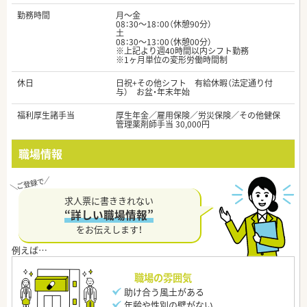
勤務時間
月～金
08：30～18：00（休憩90分）
土
08：30～13：00（休憩00分）
※上記より週40時間以内シフト勤務
※1ヶ月単位の変形労働時間制
休日
日祝+その他シフト 有給休暇（法定通り付
与） お盆・年末年始
福利厚生諸手当
厚生年金／雇用保険／労災保険／その他健保
管理薬剤師手当 30,000円
職場情報
求人票に書ききれない
“詳しい職場情報”
をお伝えします！
職場の雰囲気
助け合う風土がある
年齢や性別の壁がない