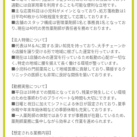
通勤には自家用車を利用することも可能な便利な立地です。
■主な応需科目は小児科がメインとなっており、処方箋枚数は1
日平均40枚から50枚程度を安定して応需しております。
■店舗のスタッフ構成は管理薬剤師1名と事務員1名となってお
り、現在は40代の男性薬剤師が責任者を務めております。
【法人特徴について】
■代表はM＆Aに関する深い知見を持っており、大手チェーンか
ら店舗を譲り受ける形で地域に根ざした運営を行っています。
■現在は1店舗のみの運営を行っているため転勤の心配が一切な
く、特定の地域に腰を据えて長く働ける環境が整っています。
■小児科の門前薬局として地域医療に貢献しており、隣接するク
リニックの医師とも非常に良好な関係を築いております。
【勤務実態について】
■平日は18時までの開局となっており、残業が発生しにくい環境
のため仕事終わりのプライベートな時間も大切にできます。
■日曜と祝日に加えてシフトによる休日が設定されており、夏季
休暇や年末年始休暇などの季節休暇も充実しております。
■一人薬剤師の体制ではありますが事務員が在籍しているため、
薬剤師業務に集中しながら効率よく作業を進められます。
【想定される業務内容】