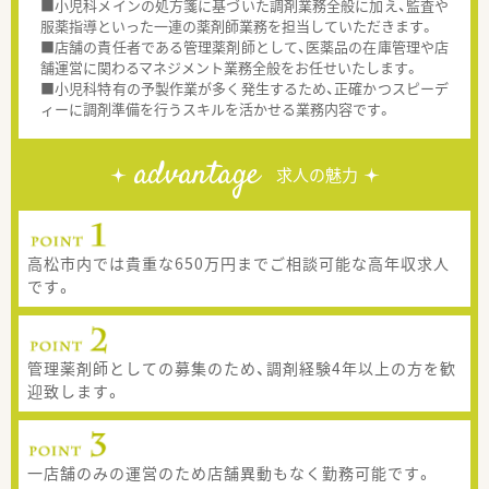
■小児科メインの処方箋に基づいた調剤業務全般に加え、監査や
服薬指導といった一連の薬剤師業務を担当していただきます。
■店舗の責任者である管理薬剤師として、医薬品の在庫管理や店
舗運営に関わるマネジメント業務全般をお任せいたします。
■小児科特有の予製作業が多く発生するため、正確かつスピーデ
ィーに調剤準備を行うスキルを活かせる業務内容です。
advantage
求人の魅力
高松市内では貴重な650万円までご相談可能な高年収求人
です。
管理薬剤師としての募集のため、調剤経験4年以上の方を歓
迎致します。
一店舗のみの運営のため店舗異動もなく勤務可能です。