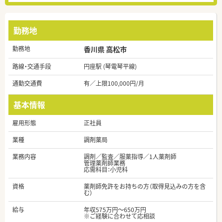
勤務地
勤務地
香川県 高松市
路線・交通手段
円座駅 (琴電琴平線)
通勤交通費
有／上限100,000円/月
基本情報
雇用形態
正社員
業種
調剤薬局
業務内容
調剤／監査／服薬指導／1人薬剤師
管理薬剤師業務
応需科目：小児科
資格
薬剤師免許をお持ちの方（取得見込みの方を含
む）
給与
年収575万円～650万円
※ご経験に合わせて応相談