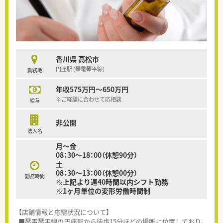
香川県 高松市
円座駅 (琴電琴平線)
勤務地
年収575万円～650万円
※ご経験に合わせて応相談
給与
非公開
法人名
月～金
08：30～18：00（休憩90分）
土
08：30～13：00（休憩00分）
勤務時間
※上記より週40時間以内シフト勤務
※1ヶ月単位の変形労働時間制
【店舗情報と応需状況について】
■琴電琴平線の円座駅から徒歩15分ほどの場所に位置しており、