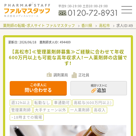
平日9：30-19：00 土日10：00-19：00
薬剤師の転職・求人サイト ファルマスタッフ
香川県
高松市
求人ID：49
更新日：
2026/06/18
薬剤師求人ID：
494489
【高松市】≪管理薬剤師募集≫ご経験に合わせて年収
600万円以上も可能な高年収求人！一人薬剤師の店舗で
す！
調剤薬局
正社員
この求人に
検討リストに
問い合わせる
追加
週32h以上
転勤なし
車通勤可
高給与(600万円以上)
管理薬剤師
大手チェーン以外
一人薬剤師
高収入
~18時までの職場