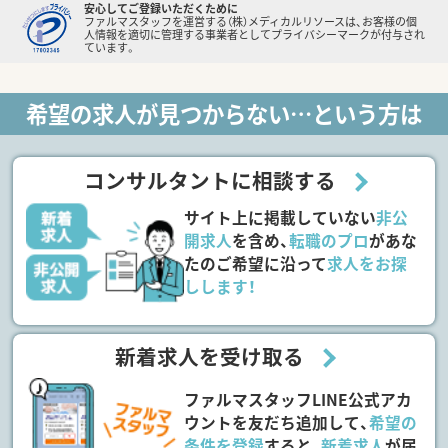
安心してご登録いただくために
ファルマスタッフを運営する（株）メディカルリソースは、お客様の個
人情報を適切に管理する事業者としてプライバシーマークが付与され
ています。
希望の求人が見つからない…という方は
コンサルタントに相談する
サイト上に掲載していない
非公
開求人
を含め、
転職のプロ
があな
たのご希望に沿って
求人をお探
しします！
新着求人を受け取る
ファルマスタッフLINE公式アカ
ウントを友だち追加して、
希望の
条件を登録
すると、
新着求人
が届