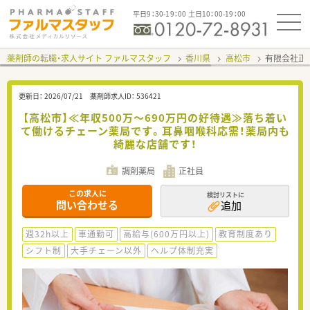
平日9：30-19：00 土日10：00-19：00
薬剤師の転職・求人サイト ファルマスタッフ
香川県
高松市
有限会社正
更新日：
2026/07/21
薬剤師求人ID：
536421
【高松市】≪年収500万～690万円の好待遇≫落ち着い
て働けるチェーン薬局です。耳鼻咽喉科応需！薬局内も
綺麗な店舗です！
調剤薬局
正社員
この求人に
検討リストに
問い合わせる
追加
週32h以上
車通勤可
高給与(600万円以上)
教育制度あり
シフト制
大手チェーン以外
ヘルプ体制充実