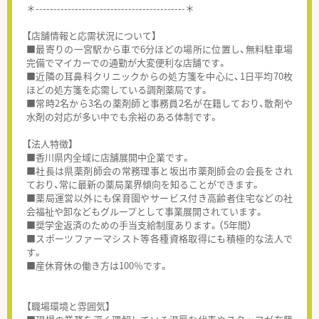
＊------------------------------------------＊
【店舗情報と応需状況について】
■最寄りの一宮駅から車で6分ほどの場所に位置し、無料駐車場
完備でマイカーでの通勤が大変便利な店舗です。
■近隣の耳鼻科クリニックからの処方箋を中心に、1日平均70枚
ほどの処方箋を応需している調剤薬局です。
■常時2名から3名の薬剤師と事務員2名が在籍しており、散剤や
水剤の対応が多い中でも余裕のある体制です。
【法人特徴】
■香川県内全域に店舗展開中企業です。
■社長は県薬剤師会の常務理事と坂出市薬剤師会の会長をされ
ており、常に最新の薬局業界傾向を知ることができます。
■薬局運営以外にも保育園やサービス付き高齢者住宅などの社
会福祉や卸などもグループとして事業展開されています。
■奨学金返済のための手当支給制度あります。（5年間）
■スポーツファーマシスト等各種資格取得にも積極的な法人で
す。
■産休育休の働き方は100％です。
【職場環境と雰囲気】