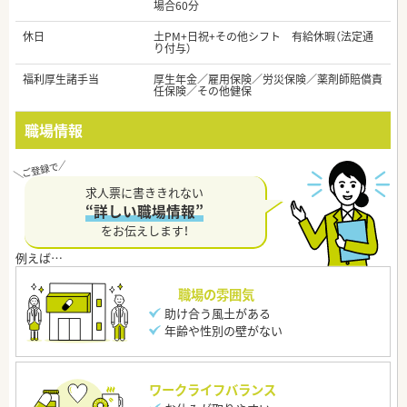
場合60分
休日
土PM+日祝+その他シフト 有給休暇（法定通
り付与）
福利厚生諸手当
厚生年金／雇用保険／労災保険／薬剤師賠償責
任保険／その他健保
職場情報
求人票に書ききれない
“詳しい職場情報”
をお伝えします！
職場の雰囲気
助け合う風土がある
年齢や性別の壁がない
ワークライフバランス