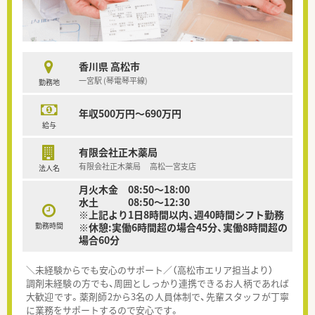
香川県 高松市
一宮駅 (琴電琴平線)
勤務地
年収500万円～690万円
給与
有限会社正木薬局
有限会社正木薬局 高松一宮支店
法人名
月火木金 08:50～18:00
水土 08:50～12:30
※上記より1日8時間以内、週40時間シフト勤務
勤務時間
※休憩:実働6時間超の場合45分、実働8時間超の
場合60分
＼未経験からでも安心のサポート／（高松市エリア担当より）
調剤未経験の方でも、周囲としっかり連携できるお人柄であれば
大歓迎です。薬剤師2から3名の人員体制で、先輩スタッフが丁寧
に業務をサポートするので安心です。