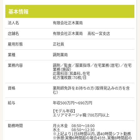
基本情報
法人名
有限会社正木薬局
店舗名
有限会社正木薬局 高松一宮支店
雇用形態
正社員
業種
調剤薬局
業務内容
調剤／監査／服薬指導／在宅業務（居宅）／在宅
業務（施設）
応需科目：耳鼻科、在宅
処方箋枚数：70枚/日
資格
薬剤師免許をお持ちの方（取得見込みの方を含
む）
給与
年収500万円～690万円
【モデル年収】
エリアマネージャ職：700万円以上
勤務時間
月火木金 08:50～18:00
水土 08:50～12:30
※上記より1日8時間以内、週40時間シフト勤務
※休憩:実働6時間超の場合45分、実働8時間超の