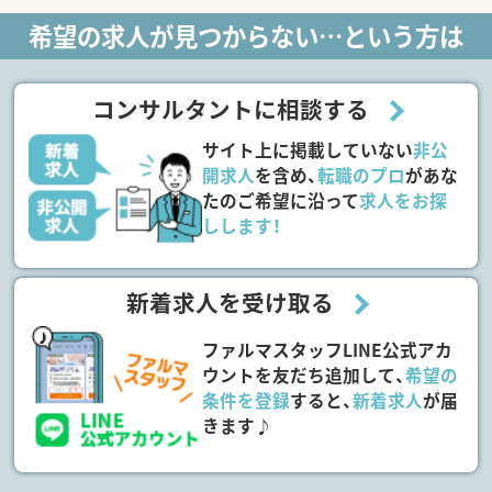
希望の求人が見つからない…という方は
コンサルタントに相談する
サイト上に掲載していない
非公
開求人
を含め、
転職のプロ
があな
たのご希望に沿って
求人をお探
しします！
新着求人を受け取る
ファルマスタッフLINE公式アカ
ウントを友だち追加して、
希望の
条件を登録
すると、
新着求人
が届
きます♪