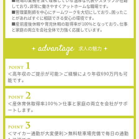
■現場の業務を深く理解している温厚な代表やスタッフが在籍
しており、非常に働きやすくアットホームな職場です。
■管理薬剤師を中心にチームワークを大切にしており、困ったこ
とがあればすぐに相談できる安心の環境です。
■産前産後休暇や育児休暇の取得率が100％となっており、仕事
と家庭の両立を会社全体で力強く応援しています。
advantage
求人の魅力
＜高年収のご提示が可能＞ご経験により年収690万円も可
能です。
＜産休育休取得率100％＞仕事と家庭の両立を会社がサポ
ートします。
＜マイカー通勤が大変便利＞無料駐車場完備で毎日の通勤