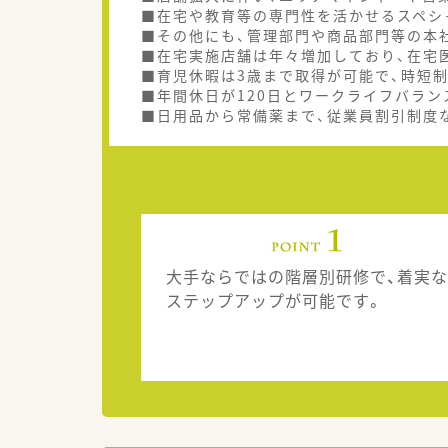
■在宅や教育等の専門性を活かせるスペシ
■その他にも、管理部門や商品部門等の本
■在宅実施店舗は年々増加しており、在宅
■育児休暇は3歳まで取得が可能で、時短
■年間休日が120日とワークライフバラン
■日用品から常備薬まで、従業員割引制度
大手ならではの階層別研修で、着実な
ステップアップが可能です。