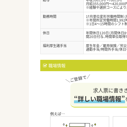
月給355,000円～420,000
※経験や選択コースにより
勤務時間
1ｹ月単位変形労働時間制 (
※年間所定労働時間1,992
※1日4～15時間のシフト
休日
年間休日120日（月間休日
間20日付与、時間単位取得
福利厚生諸手当
厚生年金／雇用保険／労災
通勤手当/時間外手当/休
職場情報
求人票に書き
“詳しい職場情報”