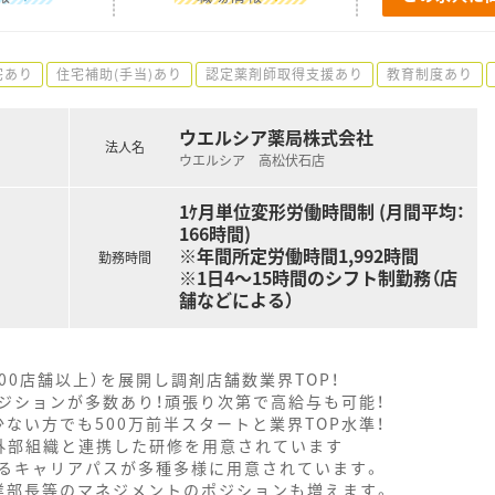
宅あり
住宅補助(手当)あり
認定薬剤師取得支援あり
教育制度あり
ウエルシア薬局株式会社
法人名
ウエルシア 高松伏石店
1ｹ月単位変形労働時間制 (月間平均：
166時間)
※年間所定労働時間1,992時間
勤務時間
※1日4～15時間のシフト制勤務（店
舗などによる）
000店舗以上）を展開し調剤店舗数業界TOP！
ジションが多数あり！頑張り次第で高給与も可能！
ない方でも500万前半スタートと業界TOP水準！
外部組織と連携した研修を用意されています
るキャリアパスが多種多様に用意されています。
業部長等のマネジメントのポジションも増えます。