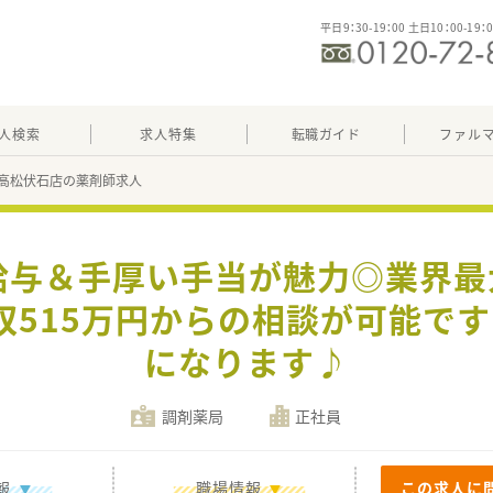
平日9：30-19：00 土日10：00-19：
人検索
求人特集
転職ガイド
ファル
高松伏石店の薬剤師求人
給与＆手厚い手当が魅力◎業界
収515万円からの相談が可能です
になります♪
調剤薬局
正社員
報
職場情報
この求人に