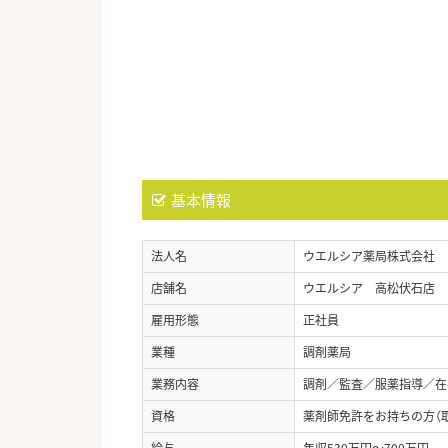
基本情報
法人名
ウエルシア薬局株式会社
店舗名
ウエルシア 高松伏石店
雇用形態
正社員
業種
調剤薬局
業務内容
調剤／監査／服薬指導／在宅
資格
薬剤師免許をお持ちの方（
給与
年収530万円～700万円