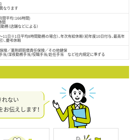
円
異なります
月間平均：166時間)
時間
制勤務（店舗などによる）
8～11日※1日平均8時間勤務の場合）、年次有給休暇（初年度10日付与、最高年
可）、慶弔休暇
保険／薬剤師賠償責任保険／その他健保
日手当/深夜勤務手当/役職手当/赴任手当 など社内規定に準ずる
きれない
をお伝えします！