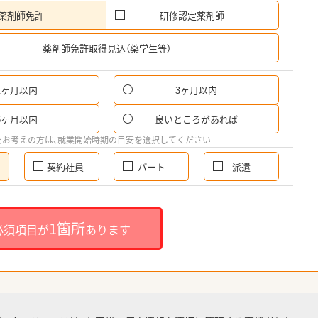
薬剤師免許
研修認定薬剤師
希
薬剤師免許取得見込（薬学生等）
1ヶ月以内
3ヶ月以内
6ヶ月以内
良いところがあれば
をお考えの方は、就業開始時期の目安を選択してください
契約社員
パート
派遣
1箇所
必須項目が
あります