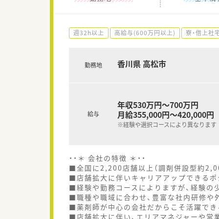
週32h以上
高給与(600万円以上)
寮・借上社
香川県 高松市
勤務地
年収530万円～700万円
月給355,000円～420,000円
給与
※経験や選択コースにより異なります
・・＊ 会社の特徴 ＊・・
■全国に2,200店舗以上（調剤併設型約2,
■店舗拡大に伴いキャリアアップできるポ
■経験や勤務コースによりますが、経験の少
■職種や職域に合わせ、豊富な社内研修や
■薬剤師が中心の会社だからこそ活躍でき
■店舗拡大に伴い、エリアマネジャーや営