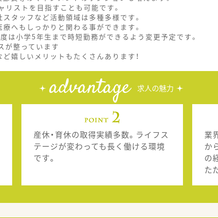
ャリストを目指すことも可能です。
社スタッフなど活動領域は多種多様です。
医療へもしっかりと関わる事ができます。
制度は小学5年生まで時短勤務ができるよう変更予定です。
スが整っています
など嬉しいメリットもたくさんあります！
advantage
求人の魅力
産休・育休の取得実績多数。ライフス
業
テージが変わっても長く働ける環境
か
です。
の
た