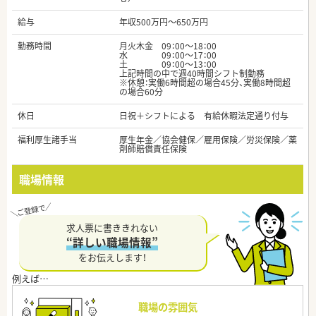
給与
年収500万円～650万円
勤務時間
月火木金 09：00～18：00
水 09：00～17：00
土 09：00～13：00
上記時間の中で週40時間シフト制勤務
※休憩：実働6時間超の場合45分、実働8時間超
の場合60分
休日
日祝＋シフトによる 有給休暇法定通り付与
福利厚生諸手当
厚生年金／協会健保／雇用保険／労災保険／薬
剤師賠償責任保険
職場情報
求人票に書ききれない
“詳しい職場情報”
をお伝えします！
職場の雰囲気