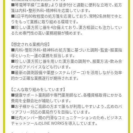
■琴電琴平線「三条駅」より徒歩9分と通勤に便利な立地で、処方
箋は内科・整形外科・精神科を応需しています。
■1日平均80枚程度の処方箋を応需しており、常時2名体制でゆと
りをもって業務に取り組める環境です。
■珍しい漢方煎じ器を4台備えており、漢方相談にも注力してい
るため専門性の高い業務経験が積めます。
【想定される業務内容】
■内科・整形外科・精神科の処方箋に基づいた調剤・監査・服薬指
導といった一連の業務を担当します。
■珍しい漢方煎じ器を用いた漢方薬の調剤や、服薬方法・飲み合
わせのアドバイスなども行います。
■最新の調剤設備や薬歴システム（グーコ）を活用しながら効率
的かつ正確な業務遂行が期待されます。
【こんな取り組みをしています】
■健康サポート薬剤師や専門薬剤師など、各種資格取得にかかる
費用を全額会社が補助しています。
■お子様からご高齢の方まで誰もが利用しやすいよう、広めのバ
リアフリー対応の薬局作りを目指しています。
■社内メンバー間の円滑なコミュニケーションのため、ビジネス
チャットツールのLINE WORKSを導入しています。