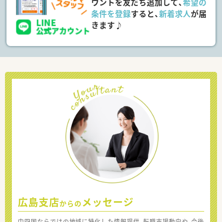
ウントを友だち追加して、
希望の
条件を登録
すると、
新着求人
が届
きます♪
広島支店
メッセージ
からの
中四国ならではの地域に特化した情報提供、転職市場動向や、今後