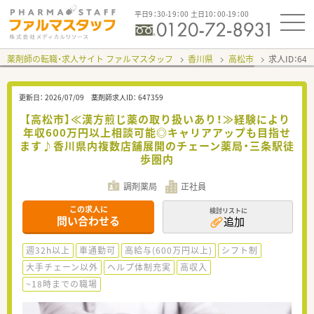
平日9：30-19：00 土日10：00-19：00
薬剤師の転職・求人サイト ファルマスタッフ
香川県
高松市
求人ID：64
更新日：
2026/07/09
薬剤師求人ID：
647359
【高松市】≪漢方煎じ薬の取り扱いあり！≫経験により
年収600万円以上相談可能◎キャリアアップも目指せ
ます♪香川県内複数店舗展開のチェーン薬局・三条駅徒
歩圏内
調剤薬局
正社員
この求人に
検討リストに
問い合わせる
追加
週32h以上
車通勤可
高給与(600万円以上)
シフト制
大手チェーン以外
ヘルプ体制充実
高収入
~18時までの職場