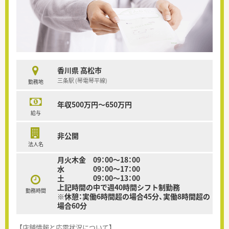
香川県 高松市
三条駅 (琴電琴平線)
勤務地
年収500万円～650万円
給与
非公開
法人名
月火木金 09：00～18：00
水 09：00～17：00
土 09：00～13：00
上記時間の中で週40時間シフト制勤務
勤務時間
※休憩：実働6時間超の場合45分、実働8時間超の
場合60分
【店舗情報と応需状況について】