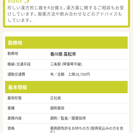
珍しい漢方煎じ器を4台備え、漢方薬に関するご相談もお受
けしています。服薬方法や飲み合わせなどのアドバイスも
しています。
勤務地
勤務地
香川県 高松市
路線・交通手段
三条駅 (琴電琴平線)
通勤交通費
有／全額 上限18,700円
基本情報
雇用形態
正社員
業種
調剤薬局
業務内容
調剤／監査／服薬指導
資格
薬剤師免許をお持ちの方（取得見込みの方を含
む）