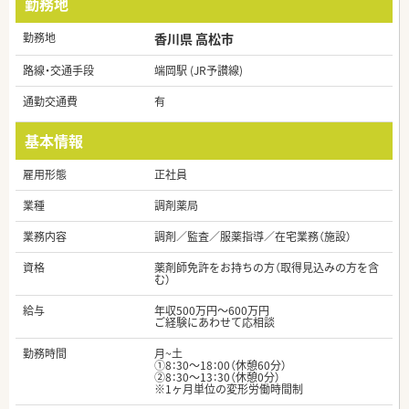
勤務地
勤務地
香川県 高松市
路線・交通手段
端岡駅 (JR予讃線)
通勤交通費
有
基本情報
雇用形態
正社員
業種
調剤薬局
業務内容
調剤／監査／服薬指導／在宅業務（施設）
資格
薬剤師免許をお持ちの方（取得見込みの方を含
む）
給与
年収500万円～600万円
ご経験にあわせて応相談
勤務時間
月~土
①8：30～18：00（休憩60分）
②8：30～13：30（休憩0分）
※1ヶ月単位の変形労働時間制