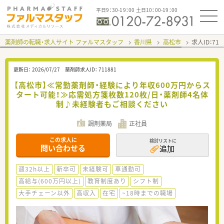
平日9：30-19：00 土日10：00-19：00
薬剤師の転職・求人サイト ファルマスタッフ
香川県
高松市
求人ID：71
更新日：
2026/07/27
薬剤師求人ID：
711881
【高松市】≪常勤薬剤師・経験により年収600万円からス
タート可能！≫応需処方箋枚数120枚/日・薬剤師4名体
制♪未経験者もご相談ください
調剤薬局
正社員
この求人に
検討リストに
問い合わせる
追加
週32h以上
新卒可
未経験可
車通勤可
高給与(600万円以上)
教育制度あり
シフト制
大手チェーン以外
高収入
在宅
~18時までの職場