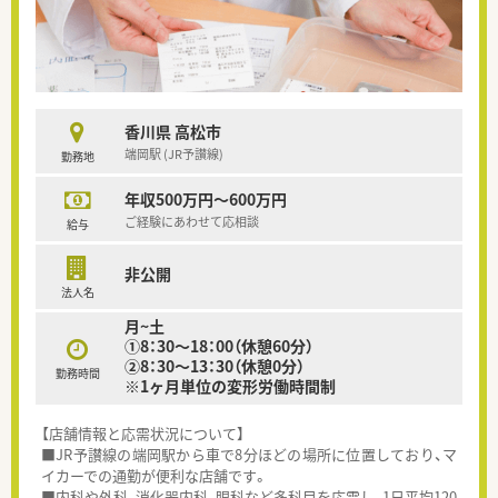
香川県 高松市
端岡駅 (JR予讃線)
勤務地
年収500万円～600万円
ご経験にあわせて応相談
給与
非公開
法人名
月~土
①8：30～18：00（休憩60分）
②8：30～13：30（休憩0分）
勤務時間
※1ヶ月単位の変形労働時間制
【店舗情報と応需状況について】
■JR予讃線の端岡駅から車で8分ほどの場所に位置しており、マ
イカーでの通勤が便利な店舗です。
■内科や外科、消化器内科、眼科など多科目を応需し、1日平均120