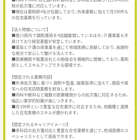
枚の処方箋に対応しています。
■現在は薬剤師4名が在籍しており、外来業務に加えて月190件も
の在宅業務を行っています。
【法人特徴について】
■香川県内で調剤薬局を4店舗展開しているほか、介護事業も手
掛けており経営基盤が安定しています。
■薬局と介護の両事業を通じて地域医療に貢献しており、長期的
な視点で安心して働ける法人です。
■医療機関や製薬会社との勉強会を積極的に開催しており、薬剤
師としてスキルアップできる環境です。
【想定される業務内容】
■外来処方箋に基づく調剤や監査、服薬指導に加えて、施設や居
宅への在宅訪問業務を担当します。
■内科や眼科など複数の医療機関からの処方箋に対応するため、
幅広い薬学的知識が身につきます。
■月190件という豊富な在宅案件に対応するため、他職種と連携
した在宅医療のスキルが磨かれます。
【想定されるキャリアイメージ】
■多科目の処方箋対応と豊富な在宅業務を通じて、地域医療のス
ペシャリストとして成長できます。