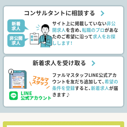
コンサルタントに相談する
サイト上に掲載していない
非公
開求人
を含め、
転職のプロ
があな
たのご希望に沿って
求人をお探
しします！
新着求人を受け取る
ファルマスタッフLINE公式アカ
ウントを友だち追加して、
希望の
条件を登録
すると、
新着求人
が届
きます♪