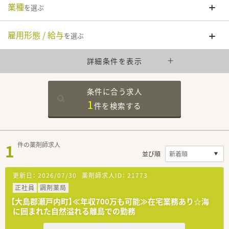
業種
を選ぶ
雇用形態 / 給与
を選ぶ
詳細条件を表示
条件に合う求人
1
件を
検索する
1
件の薬剤師求人
並び順
更新日：
2026/07/30
薬剤師求人ID：
21773
正社員
調剤薬局
【大島郡瀬戸内町】≪年収700万も可能≫在宅業務あり☆海
に囲まれた自然溢れる離島での勤務