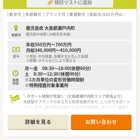
検討リストに追加
新卒可
未経験可
ブランク可
車通勤可
高給与(600万円以上)
寮・
鹿児島県 大島郡瀬戸内町
鹿児島中央駅 (JR鹿児島本線)
勤務地
年収550万円～700万円
月給340,000円～410,000円
給与
※想定・平均残業、各種手当を含んだ総額
※経験・スキルなどにより異なる
月～金 08:30～18:00(休憩60分)
土 8:30～12:30（休憩00分）
※1カ月単位の変形労働時間制
勤務
時間
※特例措置対象事業所
＼サポート体制が充実！／（大島郡瀬戸内町エリア担当より）
未経験やブランクのある方も採用実績があり、しっかりサポート
いたします。赴任時の送迎や土日の社用車貸し出しなど、離島で
の新しい生活も会社が応援してくれます。
詳細を見る
お問い合わせ
【店舗情報と応需状況について】
■整形外科と内科の処方箋を1日約40枚応需し、地域に密着した
医療提供を行っている調剤薬局です。