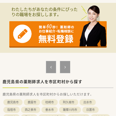
■個人在宅月120名程に加えて3つの施設を担当しており、在宅
医療にも積極的に取り組んでおります。
わたしたちがあなたの条件にぴった
■最寄り駅である鹿児島中央駅からは車で60分ほどの距離に位
りの職場をお探しします。
置しており、車通勤が可能な環境です。
【募集背景と求める人物像について】
■今回は欠員補充に伴う募集であり、薬局での実務経験が5年以
上ある方を即戦力としてお迎えいたします。
■地域医療を支えるため、男性薬剤師の活躍も期待されており、
フットワーク軽く業務に取り組める方歓迎です。
■離島という環境で、周囲のスタッフと協力しながら柔軟に業務
を進めていただける協調性のある方を求めます。
【求人情報について】
■年収は500万円から700万円を想定しており、これまでのご経
験やスキル次第で高収入の実現が可能です。
■社宅や寮の借上げ制度に加え、引越し費用の相談も可能なので
遠方からの転居を伴う転職でも安心できます。
鹿児島県の薬剤師求人を市区町村から探す
■赴任時の送迎サポートや、入社後は土日のみ社用車を利用でき
るなど、離島での生活を支援する制度があります。
鹿児島県の薬剤師求人を市区町村からお探しいただけます。
【想定されるキャリアイメージ】
鹿児島市
鹿屋市
枕崎市
阿久根市
出水市
■薬局での経験を活かして、在宅医療のスペシャリストとして専
門的なスキルをさらに磨いていくことができます。
指宿市
西之表市
垂水市
薩摩川内市
日置市
■将来的に管理薬剤師やエリアマネージャーへのステップアッ