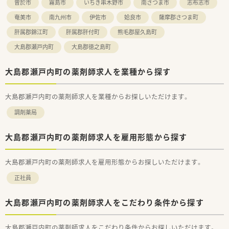
曽於市
霧島市
いちき串木野市
南さつま市
志布志市
プを目指し、店舗運営のノウハウを学ぶことが可能です。
■社内の勉強会やe-Learningを活用して最新の知識を習得し、
奄美市
南九州市
伊佐市
姶良市
薩摩郡さつま町
薬剤師としてのキャリアを継続的に高められます。
肝属郡錦江町
肝属郡肝付町
熊毛郡屋久島町
大島郡瀬戸内町
大島郡徳之島町
大島郡瀬戸内町の薬剤師求人を業種から探す
大島郡瀬戸内町の薬剤師求人を業種からお探しいただけます。
調剤薬局
大島郡瀬戸内町の薬剤師求人を雇用形態から探す
大島郡瀬戸内町の薬剤師求人を雇用形態からお探しいただけます。
正社員
大島郡瀬戸内町の薬剤師求人をこだわり条件から探す
大島郡瀬戸内町の薬剤師求人をこだわり条件からお探しいただけます。