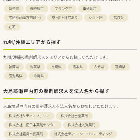
新卒可
未経験可
ブランク可
車通勤可
高給与(600万円以上)
寮・借上社宅あり
シフト制
高収入
在宅
九州/沖縄エリアから探す
九州/沖縄の薬剤師求人をエリアからお探しいただけます。
福岡県
佐賀県
長崎県
熊本県
大分県
宮崎県
鹿児島県
沖縄県
大島郡瀬戸内町の薬剤師求人を法人名から探す
大島郡瀬戸内町の薬剤師求人を法人名からお探しいただけます。
株式会社サティスファーマ
株式会社吉重薬品
株式会社 南日本薬剤センター
株式会社大賀薬局
株式会社霧島市民薬局
株式会社ディー・シー・トレーディング