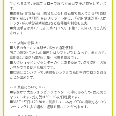
生になるまで、復職フォロー制度など育児支援が充実していま
す。
■医薬品・化粧品・日用雑貨などを社員価格で購入できる「社員購
買割引制度」や「奨学金返済サポート制度」、「定期 健康診断・人間
ドッグ・がん検診補助制度」など各種福利制度も充実。
■育児手当は第1子1万円、第2子1.5万円、第3子以降2万円と支給
されます
・・＊ 店舗の特徴 ＊・・
■人気のターミナル駅チカ3分で通勤便利！
商品の陳列・品出しの業務とはシフトが別になっていますので、
薬剤師は「薬剤師業務」に集中出来る環境です。
■大型ショッピングセンターの中にある薬局で、待ち時間にお買
い物ができる便利な環境です。
■店舗はコンパクトで、動線もシンプルな為効率的な動きを取る
ことが出来ます。
・・＊ 業務について ＊・・
■駅前かつ大型ショッピングセンターの中にあるため、面応需と
なっています。処方箋は30～40枚/日程度です。
■365日・平日は20:30まで営業している為、OTCの相談対応・カウ
ンセリングも多く幅広い経験を積むことが出来ます。