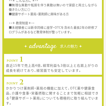
・・＊ こんな方に ＊・・
■無理な異動や転居を伴う異動は無いので家庭と両立しながら
働きたい方に◎
■健康サポート薬局・薬剤師に興味がある方
・・＊ 教育制度＊・・
■未経験者には新卒同様に座学・OTCを含めた最長2年の研修プ
ログラムがあるなど教育体制が整っています。
advantage
求人の魅力
直近15年で売上高4倍、経常利益も3倍以上と右肩上がりの
成長を続けており、経営面でも安定しています。
かかりつけ薬剤師・薬局の機能に加えて、OTC薬や健康食
品、介護や食事・栄養摂取に関することまで気軽に相談でき
る「健康サポート薬局」についても積極的に取り組んでいま
す。