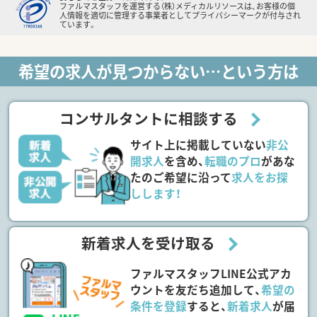
ファルマスタッフを運営する（株）メディカルリソースは、お客様の個
人情報を適切に管理する事業者としてプライバシーマークが付与され
ています。
希望の求人が見つからない…という方は
コンサルタントに相談する
サイト上に掲載していない
非公
開求人
を含め、
転職のプロ
があな
たのご希望に沿って
求人をお探
しします！
新着求人を受け取る
ファルマスタッフLINE公式アカ
ウントを友だち追加して、
希望の
条件を登録
すると、
新着求人
が届