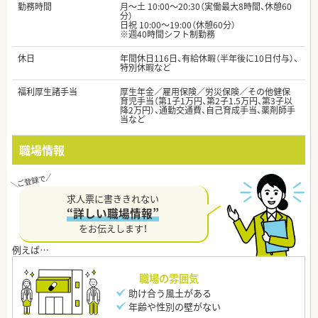
勤務時間
月～土 10:00～20:30（実働最大8時間、休憩60
分）
日祝 10:00～19:00（休憩60分）
※週40時間シフト制勤務
休日
年間休日116日、有給休暇（半年後に10日付与）、
特別休暇など
福利厚生諸手当
厚生年金／雇用保険／労災保険／その他健保
育児手当（第1子1万円、第2子1.5万円、第3子以
降2万円）、通勤交通費、自己育成手当、薬剤師手
当など
職場情報
求人票に書ききれない
“詳しい職場情報”
をお伝えします！
職場の雰囲気
助け合う風土がある
年齢や性別の壁がない