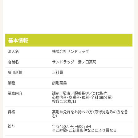
基本情報
法人名
株式会社サンドラッグ
店舗名
サンドラッグ 溝ノ口薬局
雇用形態
正社員
業種
調剤薬局
業務内容
調剤／監査／服薬指導／OTC販売
心療内科・皮膚科・眼科・全科（面分業）
枚数：110枚/日
資格
薬剤師免許をお持ちの方（取得見込みの方を含
む）
給与
年収450万円～600万円
※ご経験・ご就業条件などにより異なる