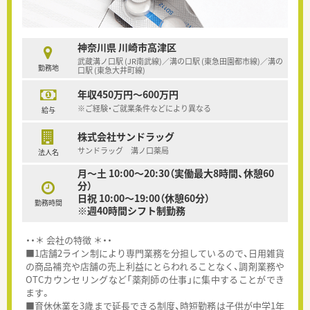
神奈川県 川崎市高津区
武蔵溝ノ口駅 (JR南武線)／溝の口駅 (東急田園都市線)／溝の
勤務地
口駅 (東急大井町線)
年収450万円～600万円
※ご経験・ご就業条件などにより異なる
給与
株式会社サンドラッグ
サンドラッグ 溝ノ口薬局
法人名
月～土 10:00～20:30（実働最大8時間、休憩60
分）
日祝 10:00～19:00（休憩60分）
勤務時間
※週40時間シフト制勤務
・・＊ 会社の特徴 ＊・・
■1店舗2ライン制により専門業務を分担しているので、日用雑貨
の商品補充や店舗の売上利益にとらわれることなく、調剤業務や
OTCカウンセリングなど「薬剤師の仕事」に集中することができ
ます。
■育休休業を3歳まで延長できる制度、時短勤務は子供が中学1年