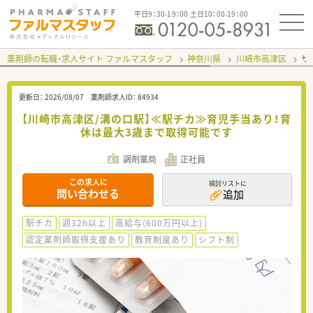
平日9：30-19：00 土日10：00-19：00
薬剤師の転職・求人サイト ファルマスタッフ
神奈川県
川崎市高津区
サ
更新日：
2026/08/07
薬剤師求人ID：
84934
【川崎市高津区/溝の口駅】≪駅チカ≫育児手当あり！育
休は最大3歳まで取得可能です
調剤薬局
正社員
この求人に
検討リストに
問い合わせる
追加
駅チカ
週32h以上
高給与(600万円以上)
認定薬剤師取得支援あり
教育制度あり
シフト制