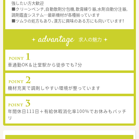
強したい方大歓迎
■クリーンベンチ,自動散剤分包機,軟膏練り器,水剤自動分注器,
調剤鑑査システム…最新機材が各種揃っています
■ツムラの処方もあり、漢方に興味のある方にも向いています！
advantage
求人の魅力
車通勤OK＆辻堂駅から徒歩でも7分
機材充実で調剤しやすい環境が整っています
年間休日111日＋有給休暇消化率100%でお休みもバッチ
リ