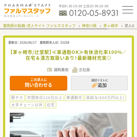
平日9：30-19：00 土日10：00-19：00
薬剤師の転職・求人サイト ファルマスタッフ
神奈川県
茅ヶ崎市
求人ID
更新日：
2026/06/17
薬剤師求人ID：
33208
【茅ヶ崎市/辻堂駅】≪車通勤OK≫有休消化率100%／
在宅＆漢方取扱いあり！最新機材充実◎
調剤薬局
正社員
この求人に
検討リストに
問い合わせる
追加
駅チカ
年間休日120日以上
車通勤可
高給与(600万円以上)
大手チェーン以外
在宅