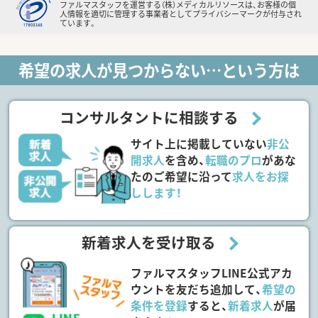
ファルマスタッフを運営する（株）メディカルリソースは、お客様の個
人情報を適切に管理する事業者としてプライバシーマークが付与され
ています。
希望の求人が見つからない…という方は
コンサルタントに相談する
サイト上に掲載していない
非公
開求人
を含め、
転職のプロ
があな
たのご希望に沿って
求人をお探
しします！
新着求人を受け取る
ファルマスタッフLINE公式アカ
ウントを友だち追加して、
希望の
条件を登録
すると、
新着求人
が届