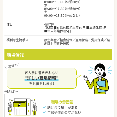
09：00～19：00（休憩60分）
木
09：00～17：30（休憩60分）
土
09：00～13：30（休憩なし）
休日
4週7休
【休暇】■有給休暇初年度10日 ■夏期休暇3日
■年末年始休暇5日
福利厚生諸手当
厚生年金／協会健保／雇用保険／労災保険／薬
剤師賠償責任保険
職場情報
求人票に書ききれない
“詳しい職場情報”
をお伝えします！
職場の雰囲気
助け合う風土がある
年齢や性別の壁がない