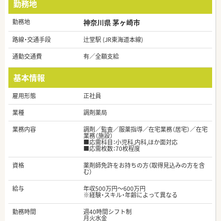
勤務地
勤務地
神奈川県 茅ヶ崎市
路線・交通手段
辻堂駅 (JR東海道本線)
通勤交通費
有／全額支給
基本情報
雇用形態
正社員
業種
調剤薬局
業務内容
調剤／監査／服薬指導／在宅業務（居宅）／在宅
業務（施設）
■応需科目：小児科,内科,ほか面対応
■応需枚数：70枚程度
資格
薬剤師免許をお持ちの方（取得見込みの方を含
む）
給与
年収500万円～600万円
※経験・スキル・年齢によって異なる
勤務時間
週40時間シフト制
月火水金