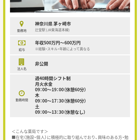
神奈川県 茅ヶ崎市
辻堂駅 (JR東海道本線)
勤務地
年収500万円～600万円
※経験・スキル・年齢によって異なる
給与
非公開
法人名
週40時間シフト制
月火水金
09：00～19：00（休憩60分）
木
勤務時間
09：00～17：30（休憩60分）
土
09：00～13：30（休憩なし）
＜こんな薬局です＞
■在宅（施設・個人）に積極的に取り組んでおり、興味のある方・勉