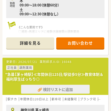
木
■住宅街への出店を基本戦略としており、地域住民の方々の健康
勤務
09:00～18:00（休憩60分）
を支える「かかりつけ薬局」としての役割を担っています。
時間
土
09:00～12:30（休憩なし）
《こんな薬局です》
□湘南・西湘エリアに複数店舗展開の調剤薬局
□この店舗は近隣クリニックより処方箋を応需
□住宅街のなかにある広々とした店舗です
詳細を見る
お問い合わせ
□マイカー通勤OK！駐車場完備しています
□充実した教育体制で未経験の方も安心◎
勉強会等、社内・外での研修制度も充実
□認定薬剤師の資格手当あり！
更新日：
2026/07/21
薬剤師求人ID：
16048
資格取得をバックアップしています！
□地域密着ながら社員をサポートする体制が整っているので、ス
正社員
調剤薬局
キルアップしたい方にオススメです！
*急募【茅ヶ崎駅】≪年間休日125日/駅徒歩5分≫教育体制＆
福利厚生ばっちり◎
検討リストに追加
駅チカ
年間休日120日以上
新卒可
未経験可
ブランク可
転勤な
神奈川県 茅ヶ崎市