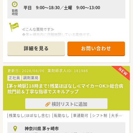
す。
平日 9:00～18:30／土曜 9:00～13:00
■清潔感あふれる明るく綺麗な店舗設計が特徴で、医療機関とし
勤務
ての衛生管理を徹底しているため気持ちよく業務に専念できま
時間
す。
【こんな取り組みをしています】
≪こんな薬局です≫
■調剤業務の過誤防止と効率化を図るために最先端の自動化設
◆茅ヶ崎市内に店舗展開している薬局です。
備を積極的に導入しており、対人業務に集中できる環境を作って
◆車通勤OKなので、お子様の送り迎えや帰りのお買い物にも便
います。
利◎
詳細を見る
お問い合わせ
■社員の健康とワークライフバランスを重視し、業務時間内に研
修を実施することでプライベートの時間を削らずに学べる仕組
みです。
■地域の健康寿命を延ばすために未病の段階から介入し、OTC販
更新日：
2026/08/06
薬剤師求人ID：
181986
売や生活習慣の改善提案を通じた社会貢献活動に注力していま
す。
正社員
調剤薬局
【茅ヶ崎駅】18時まで！残業ほぼなし≪マイカーOK≫総合病
院門前＆丁寧な指導でスキルアップ
検討リストに追加
残業なし(ほぼなし含む)
転勤なし
車通勤可
シフト制
大手チェーン以外
神奈川県 茅ヶ崎市