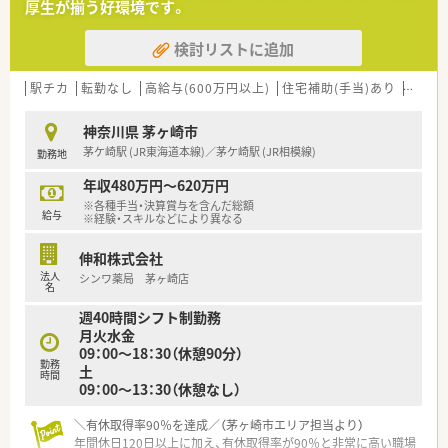
厚生が揃う好環境です。
検討リストに追加
駅チカ
転勤なし
高給与(600万円以上)
住宅補助(手当)あり
認定薬
神奈川県 茅ヶ崎市
茅ケ崎駅 (JR東海道本線)／茅ケ崎駅 (JR相模線)
勤務地
年収480万円～620万円
※各種手当・決算賞与を含んだ総額
給与
※経験・スキルなどにより異なる
伸和株式会社
法人
シンワ薬局 茅ヶ崎店
名
週40時間シフト制勤務
月火水金
09：00～18：30（休憩90分）
勤務
土
時間
09：00～13：30（休憩なし）
＼有休取得率90％を達成／（茅ヶ崎市エリア担当より）
年間休日120日以上に加え、有休取得率が90％と非常に高い職場