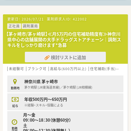
宅医療にも徐々に対応していく方針です。
【こんな方が活躍中】
■店舗では30代の管理薬剤師をはじめ、子育て中のスタッフや
更新日：
2026/07/21
薬剤師求人ID：
422002
ブランクから復帰したスタッフなどが互いに助け合って活躍し
正社員
調剤薬局
ています。
【茅ヶ崎市/茅ヶ崎駅】≪月5万円の住宅補助精度有≫神奈川
■法人全体では若手からベテランまで幅広い年代の薬剤師が在
県中心の店舗展開の大手ドラッグストアチェーン｜調剤ス
籍しており、それぞれのライフスタイルに合わせて勤務していま
キルをしっかり磨けます*急募
す。
■地域密着型の薬局として、患者様一人ひとりと丁寧に向き合う
姿勢を持った薬剤師が多く活躍している職場です。
検討リストに追加
未経験可
ブランク可
高給与(600万円以上)
住宅補助(手当)あり
認
神奈川県 茅ヶ崎市
茅ケ崎駅 (JR東海道本線)／茅ケ崎駅 (JR相模線)
勤務地
年収500万円～650万円
※経験・スキル・役職による
給与
月～金
09：00～18：30（休憩60分）
土
勤務
09：00～12：30（休憩無し）