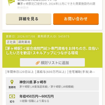
■茅ヶ崎駅北口徒歩3分、2024年11月にできた商業施設内の調
剤併設店
■同じショッピングモールの上階に消化器科・内科系のクリニッ
クが入っており、眼科も開院予定
詳細を見る
お問い合わせ
■商業施設内の店舗で土日祝も開局しているため面対応で幅広
い科目を応需
【募集背景と求める人物像について】
更新日：
2026/07/08
薬剤師求人ID：
545975
■新規開局のため処方箋枚数や勤務者数は未確定ですが、オープ
ニングスタッフとして薬局の立ち上げに携われます
正社員
調剤薬局
■茅ヶ崎市内や神奈川県内に多数出店しており、他店舗での勤務
【茅ヶ崎駅】≪総合病院門前≫専門資格をお持ちの方、目指い
経験も積むことができます
したい方を歓迎！スキルアップにつながる環境
■新しい環境で店舗づくりにチャレンジしたい方や、自身の経験
を活かして店舗や地域を盛り上げていける方に最適な職場です
検討リストに追加
【勤務実態について】
■年間休日は117日確保、月9～11日の公休に加え、有給休暇や
年間休日120日以上
高給与(600万円以上)
住宅補助(手当)あり
教育
特別休暇もしっかり取得可能です
■入社2年目からはほぼ全員が7日間の連続休暇を取得、プライ
神奈川県 茅ヶ崎市
ベートや旅行などの時間も大切にできます
茅ケ崎駅 (JR東海道本線)／茅ケ崎駅 (JR相模線)
勤務地
■勤務時間は調剤部門の開局時間に合わせてシフトが組まれま
すが、変形労働時間制により柔軟な働き方が可能（週休三日制を
年収450万円～600万円
導入している店舗もあります）
※経験・役職により異なる
給与
【想定されるキャリアイメージ】