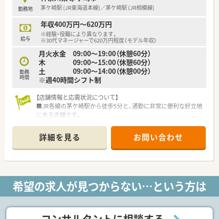
茅ケ崎駅 (JR東海道本線)／茅ケ崎駅 (JR相模線)
勤務地
年収400万円～620万円
※経験・役職により異なります。
給与
※30代マネージャーで620万円程度（モデル年収）
月火水金 09:00～19:00（休憩60分）
木 09:00～15:00（休憩60分）
土 09:00～14:00（休憩00分）
勤務
時間
※週40時間シフト制
【店舗情報と応需状況について】
■JR各線の茅ケ崎駅から徒歩5分と、通勤に非常に便利な好立地
にある店舗です。
■内科や耳鼻科をはじめ外科や皮膚科など多科目を応需してお
り、外来は1日平均40枚から50枚の処方箋に対応しています。
詳細を見る
お問い合わせ
■現在は正社員2名とパート2名に加え事務員3名の体制で、お互
いに協力し合いながら業務にあたっています。
【想定される業務内容】
■処方箋に基づく調剤業務や監査、患者様への丁寧な服薬指導な
希望の求人が見つからない…という方は
ど、薬剤師としての基本業務全般を担当いただきます。
■個人宅への居宅療養管理指導や高齢者施設への訪問服薬指導
など、在宅医療業務にも積極的に携わることができます。
■電子薬歴にはiPadなどの最新機器を導入しており、店舗間で在
コンサルタントに相談する