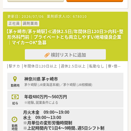
がら業務にあたっています。
【法人特徴について】
更新日：
2026/07/06
薬剤師求人ID：
678010
■神奈川県の湘南エリアを中心に、地域医療に貢献する調剤薬局
を複数店舗展開しています。
正社員
調剤薬局
■多くの店舗が病院の門前にあり、医療機関との強固な連携のも
【茅ヶ崎市/茅ヶ崎駅】≪週休2.5日/年間休日120日≫内科・整
と安定した経営基盤を築いています。
形外科門前｜プライベートとも両立しやすい地場優良企業
■ワークライフバランスを重視しており、有給消化率9割以上と
｜マイカーOK*急募
残業が少ないことが大きな特徴です。
検討リストに追加
【想定される業務内容】
■総合病院から応需する多岐にわたる処方箋の調剤、監査、服薬
指導が主な業務内容です。
駅チカ
年間休日120日以上
週休2.5日以上
転勤なし
寮・借上社宅あり
■患者様のご自宅に訪問し、お薬の管理や服薬指導を行う居宅在
宅業務も担当していただきます。
神奈川県 茅ヶ崎市
■地域の健康を支えるため、患者様一人ひとりの状態に合わせた
茅ケ崎駅 (JR東海道本線)／茅ケ崎駅 (JR相模線)
勤務地
丁寧な対応が求められます。
年収480万円～560万円
【こんな取り組みをしています】
■薬剤師の専門知識向上のため、法人主催の勉強会を定期的に開
※経験、就業条件による
給与
催し、学習機会を提供しています。
月火木金 09:00～19:00
■スタッフの頑張りを正当に評価するため、皆勤手当など各種手
水土 09:00～13:00
当の充実に努めています。
※月単位の変形労働時間制
■スタッフが安心して長く働けるよう、退職金制度や産休・育休
勤務
※上記時間内で1日4～9時間、週5日シフト制
制度をしっかりと整備しています。
時間