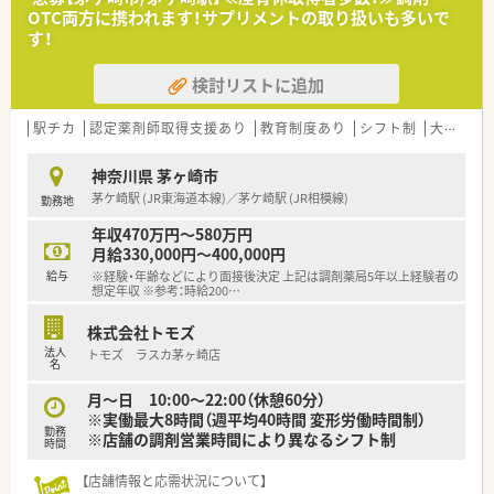
OTC両方に携われます！サプリメントの取り扱いも多いで
す！
検討リストに追加
駅チカ
認定薬剤師取得支援あり
教育制度あり
シフト制
大手チェーン
神奈川県 茅ヶ崎市
茅ケ崎駅 (JR東海道本線)／茅ケ崎駅 (JR相模線)
勤務地
年収470万円～580万円
月給330,000円～400,000円
給与
※経験・年齢などにより面接後決定 上記は調剤薬局5年以上経験者の
想定年収 ※参考：時給200
…
株式会社トモズ
法人
トモズ ラスカ茅ヶ崎店
名
月～日 10:00～22:00（休憩60分）
※実働最大8時間（週平均40時間 変形労働時間制）
勤務
※店舗の調剤営業時間により異なるシフト制
時間
【店舗情報と応需状況について】