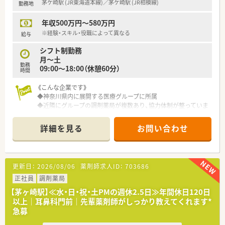
茅ケ崎駅 (JR東海道本線)／茅ケ崎駅 (JR相模線)
勤務地
年収500万円～580万円
※経験・スキル・役職によって異なる
給与
シフト制勤務
月～土
勤務
09:00～18:00（休憩60分）
時間
《こんな企業です》
◆神奈川県内に展開する医療グループに所属
◆近隣にグループの調剤薬局が複数あり、協力体制が整っていま
す
◆18時までで残業ほぼなしの貴重な常勤募集
詳細を見る
お問い合わせ
◆賞与は約4ヶ月分支給実績あり！
◆総合病院門前で取り扱い科目多数
◆在宅も受けており薬剤師としてスキルアップしたい方に！
◆経験の浅い方でも丁寧な指導が受けられる環境
更新日：
2026/08/06
薬剤師求人ID：
703686
◆マイカー通勤OK！
正社員
調剤薬局
【茅ヶ崎駅】≪水・日・祝・土PMの週休2.5日≫年間休日120日
以上｜耳鼻科門前｜先輩薬剤師がしっかり教えてくれます*
急募