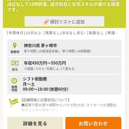
で安心して長く働けます。
ほぼなしで18時終業。総合科目と在宅スキルが磨ける環境
■近隣店舗とのヘルプ体制が充実しており、無理な店舗異動の心
です。
配なく勤務することが可能です。
検討リストに追加
【想定される業務内容】
■総合病院から応需する多岐にわたる処方箋の調剤、監査、服薬
指導が主な業務内容です。
年間休日120日以上
残業なし(ほぼなし含む)
転勤なし
車通勤可
■常時複数名体制で、他の薬剤師と連携を取りながら監査を行
い、安全性を確保していただきます。
神奈川県 茅ヶ崎市
■患者様一人ひとりの状態に合わせた丁寧な服薬指導を通じて、
茅ケ崎駅 (JR東海道本線)／茅ケ崎駅 (JR相模線)
勤務地
地域医療に貢献していただきます。
年収450万円～550万円
【こんな方が活躍中】
■仕事と家庭を両立させながら、自身のペースでキャリアを継続
※経験・スキル・年齢によって異なる
給与
している方が多く活躍しています。
シフト制勤務
■幅広い処方箋に触れることにやりがいを感じ、積極的に知識や
月～土
スキルを吸収している方が活躍中です。
勤務
09:00～18:00（休憩60分）
■チームで協力することの重要性を理解し、円滑な人間関係を築
時間
きながら働いている方が活躍中です。
【店舗情報と応需状況について】
■最寄り駅の茅ケ崎駅からバスで約15分、マイカーでの通勤も
便利な立地の薬局です。
■総合病院の門前に位置し、総合科目の処方箋を1日に120枚か
ら140枚ほど応需します。
詳細を見る
お問い合わせ
■居宅在宅も担っており、薬剤師は常時4～5名体制で協力しな