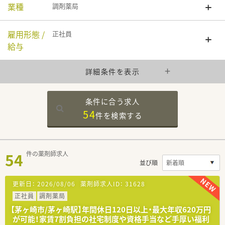
業種
調剤薬局
雇用形態 /
正社員
給与
詳細条件を表示
条件に合う求人
54
件を
検索する
54
件の薬剤師求人
並び順
更新日：
2026/08/06
薬剤師求人ID：
31628
正社員
調剤薬局
【茅ヶ崎市/茅ヶ崎駅】年間休日120日以上・最大年収620万円
が可能！家賃7割負担の社宅制度や資格手当など手厚い福利