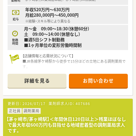
勤務地
年収520万円～630万円
月給280,000円～450,000円
給与
※経験・スキル等により異なる
月～金 09:00～18:30（休憩60分）
土 09:00～14:00（休憩なし）
■週5日シフト制勤務
勤務
時間
■1ヶ月単位の変形労働時間制
【店舗情報と応需状況について】
■JR各線茅ケ崎駅から徒歩で15分ほどの立地にある調剤薬局で
す。
■近隣の内科クリニックから、内科や呼吸器科、消化器科などを
メインに応需しています。
詳細を見る
お問い合わせ
■1日の処方箋応需枚数は約60枚であり、薬剤師は常時2名体制
を確保して業務にあたっています。
【法人特徴について】
更新日：
2026/07/17
薬剤師求人ID：
407686
■関東圏を中心に約100店舗を展開し、地域密着型の薬局運営を
行っている安定した企業です。
正社員
調剤薬局
■風通しの良さを大切にし、社員一人ひとりの声に耳を傾ける柔
【茅ヶ崎市/茅ヶ崎駅】＜年間休日120日以上＞残業ほぼなし
軟な社風を築いています。
で最大年収600万円も目指せる地域密着型の調剤薬局求人
■独立支援制度が非常に充実しており、ロイヤリティなしでの完
です。
全独立を多数実現しています。