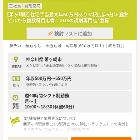
【想定されるキャリアイメージ】
正社員
調剤薬局
■まずは外来メインの調剤業務からスタートし、耳鼻科領域の専
【茅ヶ崎駅】住宅手当最大年60万円あり≪駅徒歩5分≫医療
門的な知識を深めながらスキルアップを目指せます
ビルから複数科目応需／DGSの調剤専門店*急募
■将来的には管理薬剤師などの責任あるポジションを目指すこ
とも可能であり、キャリアアップのチャンスがあります
検討リストに追加
■茅ヶ崎エリアには1店舗のみなので異動の心配もなく長く腰を
据えて長期就業が叶います（希望があれば異動の相談も可能で
す）
駅チカ
転勤なし
車通勤可
高給与(600万円以上)
教育制度あり
【法人特徴について】
神奈川県 茅ヶ崎市
■神奈川県綾瀬市と茅ヶ崎市に2つの店舗を展開し、地域に根差
茅ケ崎駅 (JR東海道本線)／茅ケ崎駅 (JR相模線)
勤務地
した医療提供を長年にわたり続けております
■創業から30年以上の歴史を持ち、医薬分業の黎明期から保険
年収500万円～650万円
薬局の先駆けとして地域医療に貢献してきました
■一方の店舗は施設調剤をメインに、もう一方の店舗は外来をメ
※経験・スキル・役職による
給与
インにするなど、地域ニーズに合わせた運営を行っています
週40時間シフト制勤務
月～土
勤務
10:00～18:30（休憩60分）
時間
【店舗情報と応需状況について】
■茅ヶ崎駅徒歩5分の駅近立地で、隣にドラッグストアの店舗も
ありますが、完全に独立した調剤専門店
■医療ビル1Fに位置し、内科や形成外科、整形外科、消化器科を