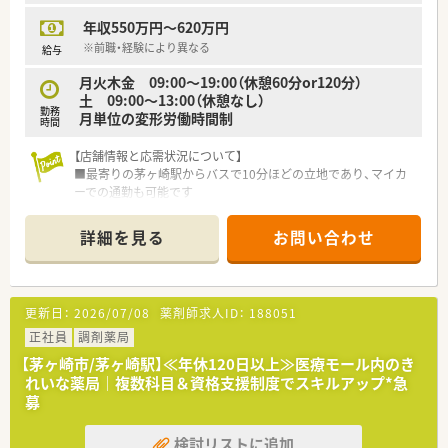
高く感じの良い応対ができる人柄を重視した採用です。
年収550万円～620万円
■これまでの経歴におごることなく、謙虚で素直な姿勢を持ち、
在宅医療や管理薬剤師に抵抗がない方を求めています。
※前職・経験により異なる
給与
月火木金 09:00～19:00（休憩60分or120分）
【法人特徴について】
土 09:00～13:00（休憩なし）
■関東および東海の住宅街を中心に、業界トップクラスとなる
勤務
月単位の変形労働時間制
700店舗以上の調剤併設型ドラッグストアを展開しています。
時間
■人口が増加している首都圏で圧倒的なシェアを確保し、31年
連続で成長を更新し続ける非常に安定した経営基盤を持ちま
【店舗情報と応需状況について】
す。
■最寄りの茅ヶ崎駅からバスで10分ほどの立地であり、マイカ
■地域の皆様の健康を総合的にサポートするビジョンを掲げ、お
ーでの通勤も可能です
客様に集中して本質的な問題解決に取り組む方針です。
■隣接するクリニックから耳鼻科メインの処方箋を1日約70枚、
繁忙期は130枚程度応需している状況です
詳細を見る
お問い合わせ
■薬剤師は常勤1名とパート複数名が在籍し常時2名体制で対応
しており、事務スタッフも1名配置されています
■繁忙期には経営者ご夫婦が現場にヘルプに入られるなどのフ
ォロー体制があります
更新日：
2026/07/08
薬剤師求人ID：
188051
【勤務実態について】
正社員
調剤薬局
■年間休日120日以上、水曜日と日曜日および祝日に加えて土曜
【茅ヶ崎市/茅ヶ崎駅】≪年休120日以上≫医療モール内のき
日の午後も固定でお休みとなります。
れいな薬局｜複数科目＆資格支援制度でスキルアップ*急
■有給休暇（初年度10日）の他、夏期休暇5日・年末年始休暇5日も
募
付与され、心身ともにしっかりとリフレッシュできる環境です。
■取り扱い医薬品数は約550品目となっており、耳鼻科領域に特
検討リストに追加
化した専門的な知識を深めながら業務に取り組めます。