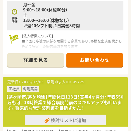
月～金
■階層別や職種別の研修プログラムに加え、自己啓発支援も充実
9:00～18:00（休憩60分）
しており、着実なスキルアップとキャリア形成が可能です
土
■実績を残せば、店舗開発や商品開発、新規プロジェクトなど、
勤務
13:00～16:00（休憩なし）
本社部門へのキャリアパスも大きく広がっています
時間
※週40シフト制、1日実働8時間
■社内公募制度を活用することで、自ら希望するポジションや新
たなフィールドへの挑戦機会を掴むことができます
【法人特徴について】
■全国に多数の店舗を展開する企業であり、多様な出店形態から
極めて安定した経営基盤を誇ります。
■業界トップクラスの売上高と高い利益率を実現しており、安心
して長く働ける環境が整っています。
詳細を見る
お問い合わせ
■真の医薬分業を理念に掲げ、高度薬学管理や在宅医療の推進な
ど先進的な取り組みを行っています。
【想定される業務内容】
更新日：
2026/07/06
薬剤師求人ID：
95725
■主に調剤業務、処方鑑査、服薬指導を担当し、患者さま一人ひ
とりに丁寧な対応を行っています。
正社員
調剤薬局
■在宅医療にも積極的に取り組んでおり、地域医療への貢献を通
【茅ヶ崎市/茅ケ崎駅】年間休日123日！賞与4ヶ月分・年収550
じて専門性を発揮できる業務内容です。
万も可。18時終業で総合病院門前のスキルアップも叶いま
■独自の音声入力薬歴システムなどの最新機器を活用し、効率的
す。将来的な管理薬剤師を目指すかた！
かつ安全に業務を進めることが可能です。
検討リストに追加
【こんな取り組みをしています】
■外来がん治療専門薬剤師などの高度な専門資格取得者には、月
額5万円の手当を支給しています。