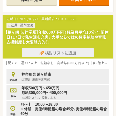
【店舗情報と応需状況について】
■茅ヶ崎駅からバスで15分の住宅街にある、商業施設内の一角
に開局している明るくきれいな調剤薬局です。
更新日：
2026/07/21
薬剤師求人ID：
705920
■処方箋は1日平均120枚を応需しており、主な科目は整形外科
や内科、小児科、耳鼻科、皮膚科、婦人科となっています。
正社員
調剤薬局
■人員体制は正社員薬剤師2名と週4日勤務のフルパート4名に
【茅ヶ崎市/辻堂駅】年収600万円可！残業月平均10分・年間休
加え、事務スタッフが複数名在籍し活躍しています。
日117日で私生活も充実。大手ならではの住宅補助や育児
支援制度も大変魅力的◎
【法人特徴について】
■茅ヶ崎市を中心に秦野市や平塚市にて、地域に密着した調剤薬
検討リストに追加
局を計4店舗展開している安定した法人です。
■地域住民の健康に貢献するかかりつけ薬局としての役割を重
視し、一人ひとりに寄り添う店舗運営を強みとしています。
駅チカ
週32h以上
転勤なし
高給与(600万円以上)
寮・借上社宅あり
■経営者の人柄が温厚で風通しが良く、スタッフ全員が何でも気
軽に相談できるアットホームな環境が整っています。
神奈川県 茅ヶ崎市
辻堂駅 (JR東海道本線)
勤務地
【想定されるモデル年収】
■未経験からスタートする新卒や第二新卒の方の場合は、年収
年収500万円～650万円
480万円前後の支給からスタートとなります。
月給300,000円～400,000円
■調剤実務経験が豊富な方の場合は、これまでのキャリアやスキ
給与
※経験・スキル・役職による
ルに応じて年収550万円以上を提示可能です。
月～土 10:00～18:30
■全店を管理するマネージャー業務を担う役職に就いた場合は、
※休憩 実働6時間超の場合45分、実働8時間超の場合
最大で年収600万円以上の高待遇となります。
60分
勤務