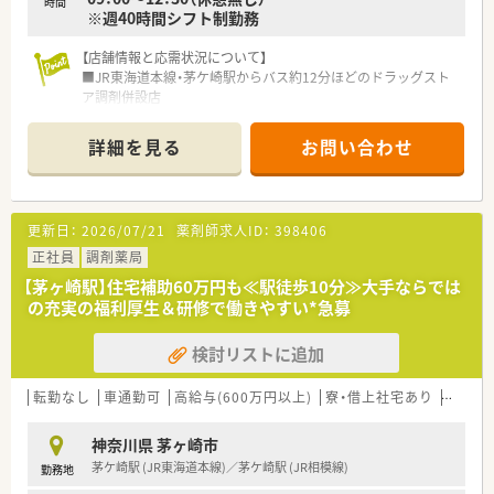
時間
※週40時間シフト制勤務
【店舗情報と応需状況について】
■JR東海道本線・茅ケ崎駅からバス約12分ほどのドラッグスト
ア調剤併設店
■処方箋枚数は1日あたり40枚から50枚ほどを、特定の科目に偏
らず面で応需します。
詳細を見る
お問い合わせ
■薬剤師と医療事務が連携を取りながら、地域住民の健康を支え
る体制を整えています。
【募集背景と求める人物像について】
更新日：
2026/07/21
薬剤師求人ID：
398406
■組織強化のための通年で採用活動を行っており、長期的に勤務
できる方を歓迎します。
正社員
調剤薬局
■調剤薬局での実務経験が2年以上ある方であれば、即戦力とし
【茅ヶ崎駅】住宅補助60万円も≪駅徒歩10分≫大手ならでは
て活躍が期待できます。
の充実の福利厚生＆研修で働きやすい*急募
■患者様へのホスピタリティを大切にし、明るく丁寧な対応がで
きる方を求めています。
検討リストに追加
【法人特徴について】
■関東や東海エリアの住宅街を中心として、700店舗以上を展開
転勤なし
車通勤可
高給与(600万円以上)
寮・借上社宅あり
住宅補
している安定企業です。
■東京や神奈川での店舗数は業界トップクラスを誇り、経営基盤
神奈川県 茅ヶ崎市
が非常に安定しています。
茅ケ崎駅 (JR東海道本線)／茅ケ崎駅 (JR相模線)
勤務地
■30年以上連続で成長を続けており、地域のインフラとして確