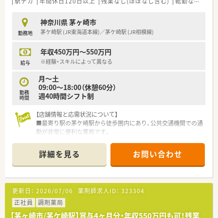
駅チカ
年間休日120日以上
残業なし(ほぼなし含む)
転勤なし
車
■自社開発のeラーニングシステムを導入し、自宅でも効率的に
知識を習得できる環境を整えています。
神奈川県 茅ヶ崎市
■健康サポート機能の強化や在宅医療の推進など、地域住民の健
茅ケ崎駅 (JR東海道本線)／茅ケ崎駅 (JR相模線)
勤務地
康増進に貢献する活動を行っています。
年収450万円～550万円
【こんな方が活躍中】
■認定薬剤師の資格を持つスタッフが多く在籍し、確かな専門知
※経験・スキルによって異なる
給与
識を活かして日々の業務を行っています。
月～土
■女性の管理職も多数活躍しており、性別に関わらず実力に応じ
09:00～18:00（休憩60分）
てキャリアアップしている職場です。
勤務
週40時間シフト制
■病院薬剤師としての経験を持つ方や、調剤未経験からスタート
時間
した方など多様な人材が活躍中です。
【店舗情報と応需状況について】
■最寄り駅の茅ケ崎駅から徒歩圏内にあり、公共交通機関での通
勤が非常に便利な薬局です。
■総合病院の門前に位置し、幅広い診療科目の処方箋を1日に約
100枚応需しています。
詳細を見る
お問い合わせ
■薬剤師は常時4～5名体制で、常勤1名と非常勤6名が協力しな
がら業務にあたっています。
【法人特徴について】
更新日：
2026/07/06
薬剤師求人ID：
323304
■神奈川県の湘南エリアを中心に、地域医療に貢献する調剤薬局
を複数店舗展開しています。
正社員
調剤薬局
■医療法人グループに属しているため、安定した経営基盤のもと
【茅ヶ崎市/茅ケ崎駅】賞与4ヶ月分・年収550万円も可！残業