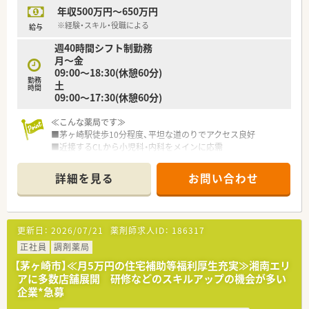
固たる地位を築いています。
年収500万円～650万円
【想定されるキャリアイメージ】
※経験・スキル・役職による
給与
■管理薬剤師や薬局長へのキャリアアップを目指す方には、チャ
週40時間シフト制勤務
ンスが豊富な環境です。
月～金
■現場でのスペシャリストとしてだけでなく、教育や採用など本
09:00～18:30(休憩60分)
部職への道もあります。
勤務
土
■多様な研修制度を通じてスキルアップを図り、長く活躍できる
時間
09:00～17:30(休憩60分)
キャリアを形成できます。
≪こんな薬局です≫
■茅ヶ崎駅徒歩10分程度、平坦な道のりでアクセス良好
■近接するCLから小児科・内科をメインに応需
■マンツーマンではなく総合病院からの処方箋を始め、面で幅広
く対応しています
詳細を見る
お問い合わせ
■グループホームの在宅応需もしています
■外来だけではなく施設在宅のスキルも身につきます
リピーター利用が多く、繰り返し来局する患者様が様々な応需元
の処方箋をお持ちになります
更新日：
2026/07/21
薬剤師求人ID：
186317
≪こんな会社です≫
正社員
調剤薬局
■神奈川県下のドラッグストアでは店舗規模No.1
【茅ヶ崎市】≪月5万円の住宅補助等福利厚生充実≫湘南エリ
■調剤併設店・調剤専門店も多数展開
アに多数店舗展開 研修などのスキルアップの機会が多い
■9割以上が住宅街立地で地域に溶け込みながら運営しています
企業*急募
■住宅手当あり（最大月額5万円）※規定・条件あり
■育児中5時間までの時短勤務が可能（対象となるお子様が小学