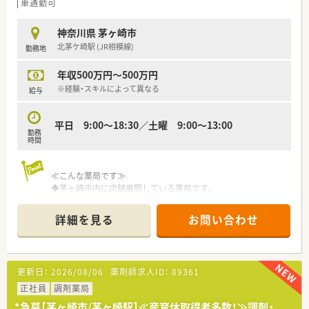
法人部門）認定」等を取得し一人ひとりが働きやすい環境が整備
車通勤可
されています
■充実した研修制度、人事制度、評価制度、キャリア支援制度等
神奈川県 茅ヶ崎市
があるのも特徴です
北茅ケ崎駅 (JR相模線)
勤務地
年収500万円～500万円
※経験・スキルによって異なる
給与
平日 9:00～18:30／土曜 9:00～13:00
勤務
時間
≪こんな薬局です≫
◆茅ヶ崎市内に店舗展開している薬局です。
◆週休2.5日なのでプライベートも充実◎
◆調剤未経験者の方もOKです♪
詳細を見る
お問い合わせ
更新日：
2026/08/06
薬剤師求人ID：
89361
正社員
調剤薬局
*急募【茅ヶ崎市/茅ヶ崎駅】≪産育休取得者多数！≫調剤・