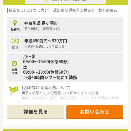
■管理薬剤師が初めてでもチャレンジしやすい環境です
残業なし(ほぼなし含む)
認定薬剤師取得支援あり
教育制度あり
シ
【法人特徴について】
■神奈川県綾瀬市と茅ヶ崎市に2つの店舗を展開し、地域に根差
神奈川県 茅ヶ崎市
した医療提供を長年にわたり続けております
茅ケ崎駅 (JR東海道本線)
勤務地
■創業から30年以上の歴史を持ち、医薬分業の黎明期から保険
薬局の先駆けとして地域医療に貢献してきました
年収450万円～530万円
■一方の店舗は施設調剤をメインに、もう一方の店舗は外来をメ
インにするなど、地域ニーズに合わせた運営を行っています
※経験・役職によって異なる
給与
月～金
【こんな方にオススメ】
09:00～19:00(休憩60分)
■現在の職場で通勤時間が長く悩んでいる方や、茅ヶ崎の地元で
土
働きたい方にオススメの店舗です
勤務
09:00～18:00(休憩60分)
■転勤を伴う異動の心配をすることなく、ひとつの店舗で地域に
時間
※週40時間シフト制にて勤務
密着しながら腰を据えて長期的な就業を目指したい方に最適で
す
【店舗情報と応需状況について】
■週休2.5日制や年間休日120日以上の条件に魅力を感じ、プラ
■茅ヶ崎駅バス10分程度、バス停からすぐの立地
イベートの時間をしっかりと確保したい方に最適な環境です
■茅ヶ崎市郊外に位置し商業施設1Fにあり、同じ建物内の複数
クリニックから応需の外来メインの店舗
■人気があり比較的忙しい店舗ですが、繁忙期には派遣やヘルプ
詳細を見る
お問い合わせ
の薬剤師さんも受入れながら常時7名前後の人数体制を確保して
います
【募集背景と求める人物像について】