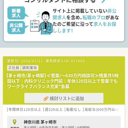
庫がない薬を融通し合うなど業務効率化が進んでいます。
サイト上に掲載していない
非公
【こんな方が活躍中】
■産休や育休から復帰したママさん薬剤師も多数活躍しており、
開求人
を含め、
転職のプロ
があな
時短勤務制度をうまく活用して家庭と両立しています。
たのご希望に沿って
求人をお探
■在宅医療に興味を持ち、積極的に施設や居宅への訪問業務に取
しします！
り組んでいる成長意欲の高い薬剤師が多く在籍しています。
■自己研鑽に励み、新たな知識やスキルの習得に対して前向きな
社員が中心となって、より良い薬局作りを行っています。
【こんな方にオススメ】
■年間休日が多く仕事とプライベートのバランスを何よりも大
更新日：
2026/07/21
薬剤師求人ID：
677903
切にしながら働きたい方に最適です。
正社員
調剤薬局
■地域密着型の薬局で患者様一人ひとりと深く関わりながら、在
宅医療の実践的なスキルを身につけたい方におすすめです。
【茅ヶ崎市/茅ヶ崎駅】≪管薬/～630万円相談可≫残業月5時
■安定した経営基盤を持つ企業で、転勤の心配なく腰を据えて長
間以下｜内科クリニック門前｜年休120日以上で管薬でも
く勤務しキャリアを築いていきたい方にぴったりです。
ワークライフバランス充実*急募
検討リストに追加
年間休日120日以上
週32h以上
転勤なし
高給与(600万円以上)
管
神奈川県 茅ヶ崎市
茅ケ崎駅 (JR東海道本線)／茅ケ崎駅 (JR相模線)