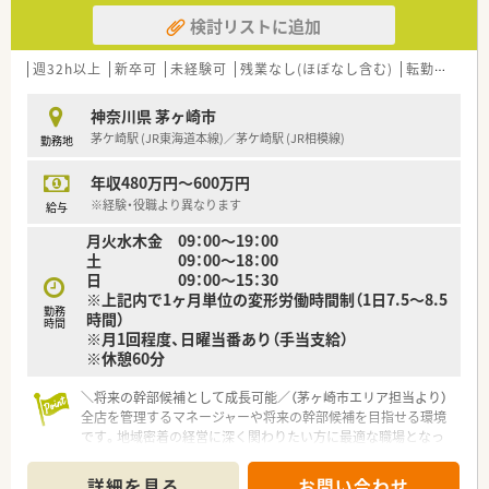
検討リストに追加
【勤務実態について】
■残業時間は月平均5時間以下と非常に少なく、プライベートの
時間も大切にできる環境です。
週32h以上
新卒可
未経験可
残業なし(ほぼなし含む)
転勤なし
■年間休日は120日以上確保されており、仕事と私生活のメリハ
リをつけて勤務できます。
神奈川県 茅ヶ崎市
■有給休暇の取得率は向上傾向にあり、ラウンダー制度の導入で
茅ケ崎駅 (JR東海道本線)／茅ケ崎駅 (JR相模線)
勤務地
休みが取りやすい体制です。
年収480万円～600万円
【職場環境と雰囲気】
■経営陣と現場の距離が近く、風通しの良い環境で意見を発信し
※経験・役職より異なります
給与
やすい雰囲気があります。
月火水木金 09：00～19：00
■エリアマネージャーが各店舗をしっかりとフォローするため、
土 09：00～18：00
困った時も安心できる環境です。
日 09：00～15：30
■社員の笑顔が患者様の笑顔に繋がるという理念のもと、明るく
※上記内で1ヶ月単位の変形労働時間制（1日7.5～8.5
働きやすい職場を目指しています。
勤務
時間）
時間
※月1回程度、日曜当番あり（手当支給）
※休憩60分
＼将来の幹部候補として成長可能／（茅ヶ崎市エリア担当より）
全店を管理するマネージャーや将来の幹部候補を目指せる環境
です。地域密着の経営に深く関わりたい方に最適な職場となっ
ています。
＊------------------------------------------＊
詳細を見る
お問い合わせ