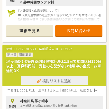
時間
※週40時間のシフト制
【店舗情報と応需状況について】
■JR東海道本線の辻堂駅から徒歩で6分ほどの好立地にあり、通
勤利便性が非常に高い調剤併設型の店舗にて薬剤師を募集して
います。
■応需科目は内科や消化器科、精神科、心療内科、皮膚科、眼科、
詳細を見る
お問い合わせ
小児科と多岐にわたり、幅広い処方に触れてスキルを磨けます。
■勤務者数は常勤薬剤師4名と非常勤薬剤師5名の手厚い体制と
なっており、一人になることがないため安心して業務に励めま
す。
更新日：
2026/07/21
薬剤師求人ID：
703952
【想定されるキャリアイメージ】
正社員
調剤薬局
■入社後は調剤や服薬指導などの基本業務をしっかりと固め、将
【茅ヶ崎駅】≪管理薬剤師候補≫週休2.5日で年間休日120日
来的には店舗運営を牽引する薬局長を目指すことができます。
以上｜耳鼻科門前｜異動の心配がない地場中小企業 お車
■在宅医療に関する専門的な知識を深めていき、地域医療に大き
通勤OK
く貢献できるスペシャリストとしてキャリアを構築できます。
■キャリアアップ志向の方だけでなく、現場の最前線で患者様と
検討リストに追加
じっくり向き合い続ける働き方を選択することも十分に可能で
す。
年間休日120日以上
週休2.5日以上
週32h以上
転勤なし
車通勤可
【募集背景と求める人物像について】
■定期採用の一環として、薬剤師としてのスキルアップに前向き
神奈川県 茅ヶ崎市
で主体性を持って業務に取り組める方を募集しています。
茅ケ崎駅 (JR東海道本線)／茅ケ崎駅 (JR相模線)
勤務地
■患者様に対して明るく低姿勢で、一生懸命かつホスピタリティ