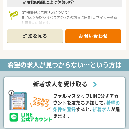
※実働6時間以上で休憩60分
【店舗情報と応需状況について】
■JR茅ケ崎駅からバスアクセスの場所に位置し、マイカー通勤
も可能な店舗です。
■2024年に開局したばかりの新しい店舗で、同じ敷地内にある
内科と整形外科のクリニックを中心に応需しています。
詳細を見る
お問い合わせ
■開局後から順調に処方箋を受け付けており、今後もより地域ニ
ーズに応えられるように外来のみならず在宅医療にも取り組む
予定です。
【募集背景と求める人物像について】
希望の求人が見つからない…という方は
■将来的な体制維持を見据えた計画的な増員募集となります。
■経験豊富な方はもちろん、若手であれば調剤未経験の方でも意
欲があれば採用を検討できる柔軟な体制です。
■地域に根ざした医療を提供するため、周囲のスタッフと協力し
新着求人を受け取る
合いながら協調性を持って業務に取り組める方を求めていま
す。
ファルマスタッフLINE公式アカ
【想定される業務内容】
ウントを友だち追加して、
希望の
■主に門前のクリニックからの処方箋に基づく調剤、監査、患者
条件を登録
すると、
新着求人
が届
様への丁寧な服薬指導を担当していただきます。
きます♪
■店舗では調剤機器の導入など順次機械化を進めており、薬剤師
が対人業務に十分な時間を割けるよう工夫しています。
■現在は外来業務が中心ですが、今後は患者様の希望に応じて在