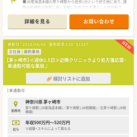
■JR東海道本線の茅ケ崎駅から徒歩1分という好立地にあり、通
勤の利便性が非常に高く天候に左右されず通うことが可能で
す。
■応需科目は総合科目となっており、1日あたり平均80枚から
詳細を見る
お問い合わせ
100枚の処方箋を受け付けているため幅広い知識が身につきま
す。
■勤務体制は常勤5名とパート16名の計21名が在籍しており、多
くの在籍スタッフがおり、シフトを組みながら日々の業務を円滑
更新日：
2026/08/06
薬剤師求人ID：
81337
に進めています。
正社員
調剤薬局
【想定される業務内容】
【茅ヶ崎市】≪週休2.5日≫近隣クリニックより処方箋応需・
■処方箋に基づく調剤業務や服薬指導に加え、セルフメディケー
車通勤可能な薬局♪
ションを推進するためのOTC医薬品のカウンセリング販売も行
います。
検討リストに追加
■最新の調剤自動化システムを活用し、安全かつ効率的なオペレ
ーションを日々実施していただきます。
■地域住民の身近な相談窓口として、サプリメントや健康食品の
車通勤可
アドバイスを通じたトータルヘルスケアの提供に携わることが
可能です。
神奈川県 茅ヶ崎市
茅ケ崎駅 (JR東海道本線)／茅ケ崎駅 (JR相模線)／北茅ケ崎駅 (JR相
勤務地
【職場環境と雰囲気】
模線)
■社内では役職に関係なく「さん」付けで呼び合うフラットな風
年収500万円～520万円
土が根付いており、意見交換が非常に活発で行通しも良好です。
■店舗間や社員同士の交流を深めるためのサークル活動支援制
※経験・スキルによって異なる
給与
度があり、仕事以外での繋がりも大切にできる温かい職場環境で