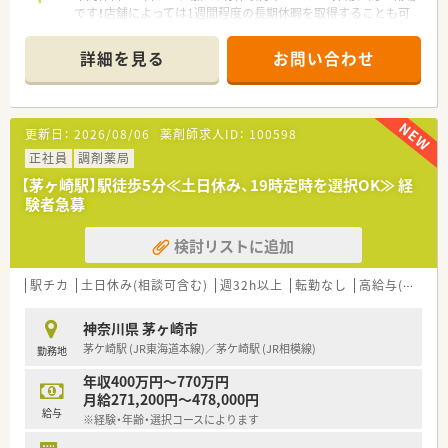
です！店舗によっては1週間程度の長期休暇を取得することも可
能で、私生活も大切にできますよ。
＊------------------------------------------＊
詳細を見る
お問い合わせ
【店舗情報と応需状況について】
■JR東海道本線の茅ケ崎駅から徒歩約3分という、毎日の通勤に
非常に便利な立地に店舗を構えています。
更新日：
2026/08/06
薬剤師求人ID：
100598
■近隣の内科クリニックからの処方箋を中心に、1日あたり約60
枚を応需しており、多科目の処方も経験できます。
正社員
調剤薬局
■薬剤師は常勤2名とパート1名、事務員2名の体制で、チームワ
【茅ヶ崎駅】駅徒歩5分≪土日休み、19時定時を選択OK≫ 経
ークを重視しながら日々の業務に取り組んでいます。
験者急募
【法人特徴について】
検討リストに追加
■首都圏に約40店舗の調剤薬局を展開しており、安定した経営
基盤のもとで地域医療に深く貢献しています。
■30代の経営陣が中心となり、IT化の推進など、常に業界の未来
駅チカ
土日休み(相談可含む)
週32h以上
転勤なし
高給与(600万円以上)
を見据えた先進的な薬局経営を行っています。
■社員の定着率が非常に高く、10年以上にわたって第一線で活
神奈川県 茅ヶ崎市
躍している薬剤師が多数在籍しています。
茅ケ崎駅 (JR東海道本線)／茅ケ崎駅 (JR相模線)
勤務地
【想定されるキャリアイメージ】
年収400万円～770万円
■入社後は勤務薬剤師として経験を積み、将来的には管理薬剤師
月給271,200円～478,000円
やエリアマネージャーへの昇進を目指せます。
給与
※経験・年齢・選択コースによります
■他社と合同で実施するマネジメント研修に参加でき、次世代の
リーダーとして必要なスキルを習得できます。