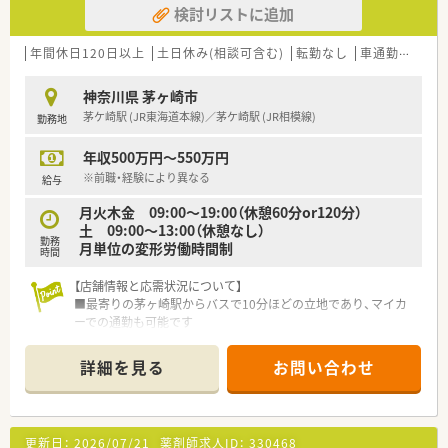
検討リストに追加
年間休日120日以上
土日休み(相談可含む)
転勤なし
車通勤可
認
神奈川県 茅ヶ崎市
茅ケ崎駅 (JR東海道本線)／茅ケ崎駅 (JR相模線)
勤務地
年収500万円～550万円
※前職・経験により異なる
給与
月火木金 09:00～19:00（休憩60分or120分）
土 09:00～13:00（休憩なし）
勤務
月単位の変形労働時間制
時間
【店舗情報と応需状況について】
■最寄りの茅ヶ崎駅からバスで10分ほどの立地であり、マイカ
ーでの通勤も可能です
■隣接するクリニックから耳鼻科メインの処方箋を1日約70枚、
繁忙期は130枚程度応需している状況です
詳細を見る
お問い合わせ
■薬剤師は常勤1名とパート複数名が在籍し常時2名体制で対応
しており、事務スタッフも1名配置されています
■繁忙期には経営者ご夫婦が現場にヘルプに入られるなどのフ
ォロー体制があります
更新日：
2026/07/21
薬剤師求人ID：
330468