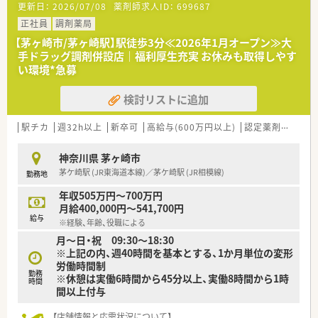
更新日：
2026/07/08
薬剤師求人ID：
699687
■人数体制強化のため調剤経験のある薬剤師を募集
■周囲と円滑に連携できるコミュニケーションスキルを持ち、前
正社員
調剤薬局
向きに業務へ取り組める意欲的な薬剤師の方を歓迎いたします
【茅ヶ崎市/茅ヶ崎駅】駅徒歩3分≪2026年1月オープン≫大
■地域密着型のかかりつけ薬局として、患者様一人ひとりに寄り
手ドラッグ調剤併設店｜福利厚生充実 お休みも取得しやす
添った服薬フォローを丁寧に行える方を募集しています
い環境*急募
【勤務実態について】
検討リストに追加
■開局時間は平日19時まで、土曜日18時までとなっており、週40
時間を基準としたシフト制での勤務となります。
■残業は1分単位で計算して全額支給される仕組みであり、全店
駅チカ
週32h以上
新卒可
高給与(600万円以上)
認定薬剤師取得支援あり
舗の平均残業時間は月10時間から15時間と少なめです。
■年間休日は120日と業界内でも高水準であり、夏季休暇や年末
神奈川県 茅ヶ崎市
年始休暇も完備されているため、リフレッシュが可能です。
茅ケ崎駅 (JR東海道本線)／茅ケ崎駅 (JR相模線)
勤務地
【職場環境と雰囲気】
年収505万円～700万円
■薬剤師の平均年齢は36歳と若手が多く活躍しており、社内ア
月給400,000円～541,700円
ンケートでも約8割が「雰囲気が良い」と回答する明るい職場で
給与
※経験、年齢、役職による
す。
月～日・祝 09:30～18:30
■商業施設内に位置するため、小さなお子様からお年寄りまで幅
※上記の内、週40時間を基本とする、1か月単位の変形
広い層の患者様が来局される、活気あふれる環境が特徴です。
労働時間制
■定着率が非常に高く、産休や育休から復帰して時短勤務制度を
勤務
※休憩は実働6時間から45分以上、実働8時間から1時
利用しながら長く働き続けているスタッフが多数在籍していま
時間
間以上付与
す。
【店舗情報と応需状況について】