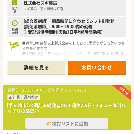
株式会社スギ薬局
■個人の実績が処方箋枚数や在宅件数などの明確な数値で評価
法人
スギ薬局 茅ヶ崎新栄町店
され、決算賞与に反映される公正な仕組みです。
名
【こんな方にオススメ】
[総合薬剤師] 開局時間に合わせてシフト制勤務
■自身の頑張りや店舗への貢献が、決算賞与という明確な形で年
[調剤薬剤師] 9:00～19:00内の勤務
勤務
収に反映される環境を望む方におすすめです。
※変形労働時間制(実働1日平均8時間勤務)
時間
■将来は管理薬剤師やエリアマネージャーとして、店舗運営や組
織マネジメントに挑戦したい方に最適です。
■毎年100 店舗以上新規出店をしており、堅実ながらも勢いのあ
■調剤業務のスキルアップだけでなく、マネジメントや経営に関
る成長企業です
するビジネススキルも習得したい方にぴったりです。
■調剤併設型ドラッグのパイオニアとして、関東、東海、関西、北
陸・信州を中心に約1,700店舗以上を展開しています
■研修制度は様々なプランがあり、集合研修だけでなく任意で受
詳細を見る
お問い合わせ
講可能な研修も幅広く用意されています
■店舗で活躍する従業員、社外で活躍する従業員、将来経営幹部
となる従業員など、薬剤師として様々な活躍ができるフィールド
を用意されています
更新日：
2026/08/06
薬剤師求人ID：
98223
■総合薬剤師・調剤薬剤師（土日休み・19時までの勤務）どちらか
の働き方を選択できます
正社員
調剤薬局
■調剤併設型だけでなく「医療モール・クリニック併設店舗」「敷
【茅ヶ崎市】≪調剤未経験者OK≫週休2.5日・フォロー体制バ
地内薬局」「訪問調剤特化型店舗」など様々な店舗を運営してい
ッチリの薬局◎
ます
■在宅医療にも積極的取り組んでおり「訪問調剤特化型店舗」を
検討リストに追加
50店舗以上、無菌調剤室は業界最多の51店舗設置しています
■「プラチナくるみん認定企業」「健康経営優良法人2023（大規模