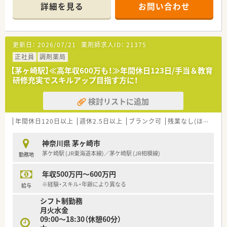
メインに慢性疾患の患者様も多いため繰り返し来局される方が
詳細を見る
お問い合わせ
多いです
■処方箋枚数は平均100枚/日程度、薬剤師常時3名程度が勤務し
ています
更新日：
2026/07/21
薬剤師求人ID：
21375
【募集背景と求める人物像について】
■茅ヶ崎市ほか近隣に多数店舗があるため薬剤師を積極募集
正社員
調剤薬局
■調剤の実務経験が2年以上ある方を募集しており、周囲と協力
【茅ヶ崎駅】≪高年収600万も！≫年間休日123日/手当＆教育
しながら主体的に業務へ取り組める方は大歓迎です。
研修充実でスキルアップ目指す方に！
■研修認定薬剤師の資格を既にお持ちの方、あるいは入社後1年
以内に取得する意欲のある方を積極的に採用しています。
検討リストに追加
【職場環境と雰囲気】
■リピーターの患者様が7割を超えており、顔なじみの方々とじ
年間休日120日以上
週休2.5日以上
ブランク可
残業なし(ほぼなし含む)
っくり向き合いながら信頼関係を築ける温かい職場です。
■スタッフ同士のコミュニケーションが活発で、複数名体制によ
神奈川県 茅ヶ崎市
る相互監査などの協力体制がしっかりと整っています。
茅ケ崎駅 (JR東海道本線)／茅ケ崎駅 (JR相模線)
勤務地
■医療機関との連携もスムーズであり、医師との疑義照会や情報
共有を円滑に行いながら質の高い医療を提供できます。
年収500万円～600万円
【法人特徴について】
※経験・スキル・年齢により異なる
給与
■関東と東海エリアを中心に700店舗以上を展開しており、特に
シフト制勤務
首都圏でのシェアは業界トップクラスを誇る企業です。
月火水金
■30年以上にわたり連続成長を続けており、強固な経営基盤と
09:00～18:30（休憩60分）
高い経常利益を維持している安定感抜群の法人です。