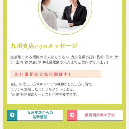
九州支店
メッセージ
からの
拠点地である福岡の求人はもちろん、九州各県(佐賀・長崎・熊本・大
分・宮崎・鹿児島）や沖縄県離島の求人までご案内ができます！
お仕事相談会無料開催中！
更に、お忙しい方やキャリアの棚卸がしたい方に朗報!
エリアを熟知したコンサルタントによる、
“出張”個別相談サービスも同時開催中です。
九州支店からの
無料相談会を予約
最新情報