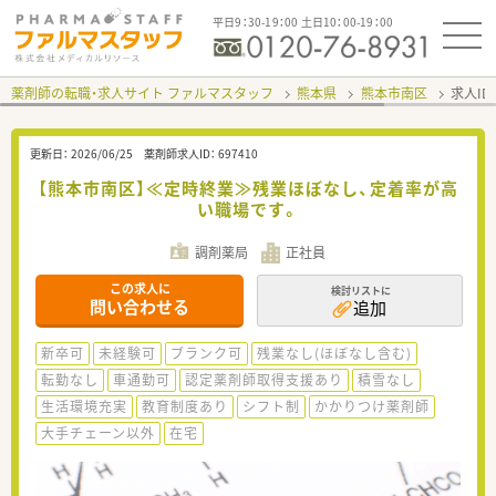
平日9：30-19：00 土日10：00-19：00
薬剤師の転職・求人サイト ファルマスタッフ
熊本県
熊本市南区
求人ID
更新日：
2026/06/25
薬剤師求人ID：
697410
【熊本市南区】≪定時終業≫残業ほぼなし、定着率が高
い職場です。
調剤薬局
正社員
この求人に
検討リストに
問い合わせる
追加
新卒可
未経験可
ブランク可
残業なし(ほぼなし含む)
転勤なし
車通勤可
認定薬剤師取得支援あり
積雪なし
生活環境充実
教育制度あり
シフト制
かかりつけ薬剤師
大手チェーン以外
在宅