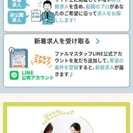
開求人
を含め、
転職のプロ
があな
たのご希望に沿って
求人をお探
しします！
新着求人を受け取る
ファルマスタッフLINE公式アカ
ウントを友だち追加して、
希望の
条件を登録
すると、
新着求人
が届
きます♪