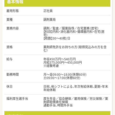
基本情報
雇用形態
正社員
業種
調剤薬局
業務内容
調剤／監査／服薬指導／在宅業務（居宅）
【科目】内科・消化器内科・循環器内科・在宅(居
宅)
【枚数】30～40枚/日
資格
薬剤師免許をお持ちの方（取得見込みの方を含
む）
給与
年収450万円～540万円
月給375,000円～450,000円
※経験考慮
勤務時間
月～金09:00～18:00(休憩60分)
土09:00～17:00(休憩60分)
休日
日祝、他シフトによる、年次有給休暇、夏期・年末
年始休暇
福利厚生諸手当
厚生年金／協会健保／雇用保険／労災保険／薬
剤師賠償責任保険
通勤手当、時間外手当