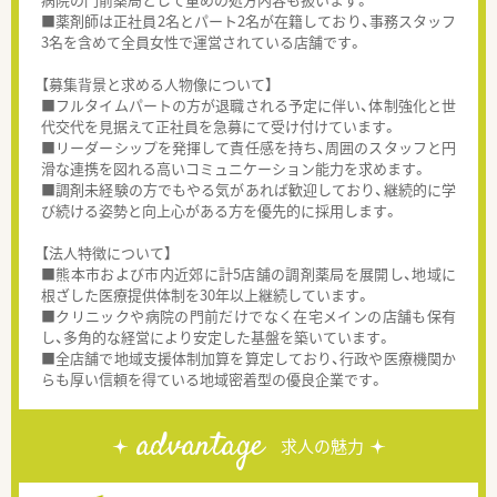
■薬剤師は正社員2名とパート2名が在籍しており、事務スタッフ
3名を含めて全員女性で運営されている店舗です。
【募集背景と求める人物像について】
■フルタイムパートの方が退職される予定に伴い、体制強化と世
代交代を見据えて正社員を急募にて受け付けています。
■リーダーシップを発揮して責任感を持ち、周囲のスタッフと円
滑な連携を図れる高いコミュニケーション能力を求めます。
■調剤未経験の方でもやる気があれば歓迎しており、継続的に学
び続ける姿勢と向上心がある方を優先的に採用します。
【法人特徴について】
■熊本市および市内近郊に計5店舗の調剤薬局を展開し、地域に
根ざした医療提供体制を30年以上継続しています。
■クリニックや病院の門前だけでなく在宅メインの店舗も保有
し、多角的な経営により安定した基盤を築いています。
■全店舗で地域支援体制加算を算定しており、行政や医療機関か
らも厚い信頼を得ている地域密着型の優良企業です。
advantage
求人の魅力