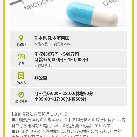
熊本県 熊本市南区
西熊本駅 (JR鹿児島本線)
勤務地
年収450万円～540万円
月給375,000円～450,000円
給与
※経験考慮
非公開
法人名
月～金09:00～18:00(休憩60分)
土09:00～17:00(休憩60分)
勤務時間
【店舗情報と応需状況について】
■JR鹿児島本線の西熊本駅から車で10分ほどの場所に位置し、内
科や呼吸器科など幅広い科目の処方箋を応需しています。
■1日あたりの処方箋枚数は30枚から40枚程度であり、熊本第一
病院の門前薬局として重めの処方内容も扱います。