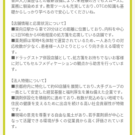
音声入力薬歴などの最新設備により、未経験の方でもスムーズに
業務に馴染めます。教育ツールも充実しており、OTCの知識も基
礎からしっかり学べるので安心してくださいね。
【店舗情報と応需状況について】
■東向日駅から車で20分ほどの距離に位置しており、内科を中心
に1日50枚から60枚程度の処方箋を応需している店舗です。
■薬剤師は常時4名体制で運営されているため、一人あたりの対
応枚数が少なく、患者様一人ひとりとじっくり向き合える環境で
す。
■ドラッグストア併設店舗として、処方箋をお持ちでないお客様
に対してもセルフメディケーションの観点から助言を行っていま
す。
【法人特徴について】
■京都府内に特化して約60店舗を展開しており、大手グループの
一員として安定した経営基盤と福利厚生を兼ね備えた企業です。
■調剤併設化を積極的に進めており、枚数が見込めない地域でも
住民の健康を支えるために出店を続ける高い社会貢献性が特徴
です。
■現場の意見を尊重する自由な風土があり、若手薬剤師が中心と
なって活躍できる環境が多くの従業員から高く評価されていま
す。