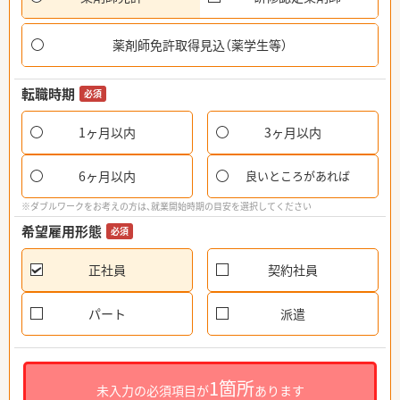
薬剤師免許取得見込（薬学生等）
転職時期
必須
1ヶ月以内
3ヶ月以内
6ヶ月以内
良いところがあれば
※ダブルワークをお考えの方は、就業開始時期の目安を選択してください
希望雇用形態
必須
正社員
契約社員
パート
派遣
1箇所
未入力の必須項目が
あります