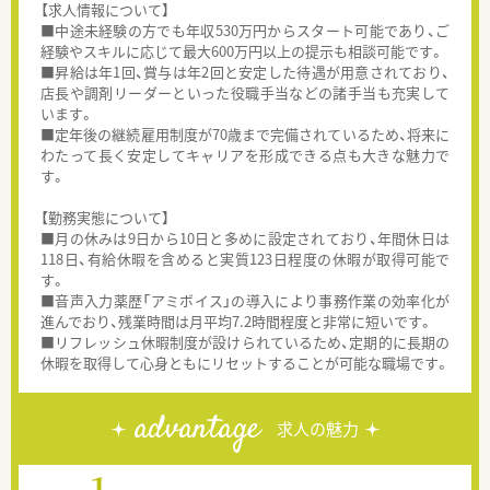
【求人情報について】
■中途未経験の方でも年収530万円からスタート可能であり、ご
経験やスキルに応じて最大600万円以上の提示も相談可能です。
■昇給は年1回、賞与は年2回と安定した待遇が用意されており、
店長や調剤リーダーといった役職手当などの諸手当も充実して
います。
■定年後の継続雇用制度が70歳まで完備されているため、将来に
わたって長く安定してキャリアを形成できる点も大きな魅力で
す。
【勤務実態について】
■月の休みは9日から10日と多めに設定されており、年間休日は
118日、有給休暇を含めると実質123日程度の休暇が取得可能で
す。
■音声入力薬歴「アミボイス」の導入により事務作業の効率化が
進んでおり、残業時間は月平均7.2時間程度と非常に短いです。
■リフレッシュ休暇制度が設けられているため、定期的に長期の
休暇を取得して心身ともにリセットすることが可能な職場です。
advantage
求人の魅力