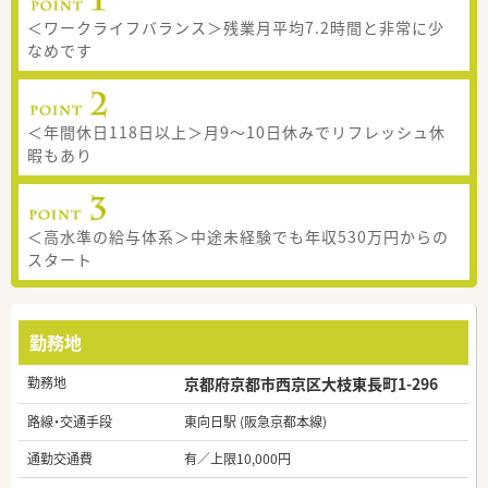
＜ワークライフバランス＞残業月平均7.2時間と非常に少
なめです
＜年間休日118日以上＞月9〜10日休みでリフレッシュ休
暇もあり
＜高水準の給与体系＞中途未経験でも年収530万円からの
スタート
勤務地
勤務地
京都府京都市西京区大枝東長町1-296
路線・交通手段
東向日駅 (阪急京都本線)
通勤交通費
有／上限10,000円