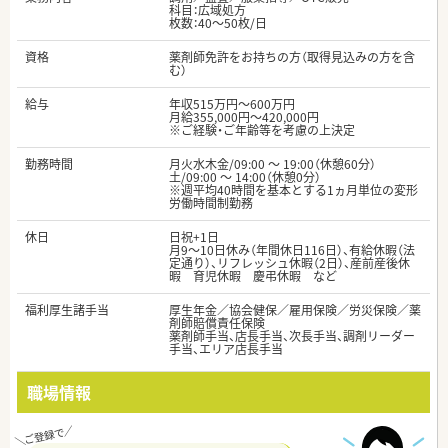
科目：広域処方
枚数：40～50枚/日
資格
薬剤師免許をお持ちの方（取得見込みの方を含
む）
給与
年収515万円～600万円
月給355,000円～420,000円
※ご経験・ご年齢等を考慮の上決定
勤務時間
月火水木金/09:00 ～ 19:00（休憩60分）
土/09:00 ～ 14:00（休憩0分）
※週平均40時間を基本とする1ヵ月単位の変形
労働時間制勤務
休日
日祝+1日
月9～10日休み（年間休日116日）、有給休暇（法
定通り）、リフレッシュ休暇（2日）、産前産後休
暇 育児休暇 慶弔休暇 など
福利厚生諸手当
厚生年金／協会健保／雇用保険／労災保険／薬
剤師賠償責任保険
薬剤師手当、店長手当、次長手当、調剤リーダー
手当、エリア店長手当
職場情報