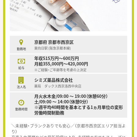
京都府 京都市西京区
東向日駅 (阪急京都本線)
勤務地
年収515万円～600万円
月給355,000円～420,000円
給与
※ご経験・ご年齢等を考慮の上決定
シミズ薬品株式会社
薬局 ダックス西京洛西中央店
法人名
月火水木金/09:00 ～ 19:00（休憩60分）
土/09:00 ～ 14:00（休憩0分）
※週平均40時間を基本とする1ヵ月単位の変形
勤務時間
労働時間制勤務
＼未経験・ブランクありでも安心／（京都市西京区エリア担当よ
り）