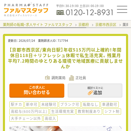
平日9：30-19：00 土日10：00-19：00
薬剤師の転職・求人サイト ファルマスタッフ
京都府
京都市西京区
薬局
更新日：
2026/07/24
薬剤師求人ID：
717794
【京都市西京区/東向日駅】年収515万円以上確約！年間
休日118日＋リフレッシュ休暇で私生活充実。残業月
平均7.2時間のゆとりある環境で地域医療に貢献しませ
んか
調剤薬局
正社員
この求人に
検討リストに
問い合わせる
追加
駅チカ
新卒可
未経験可
ブランク可
転勤なし
車通勤可
高給与(600万円以上)
生活環境充実
教育制度あり
シフト制
大手チェーン以外
高収入