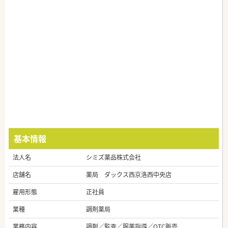
基本情報
法人名
シミズ薬品株式会社
店舗名
薬局 ダックス西京洛西中央店
雇用形態
正社員
業種
調剤薬局
業務内容
調剤／監査／服薬指導／OTC販売