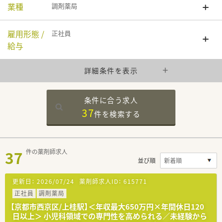
業種
調剤薬局
雇用形態 /
正社員
給与
詳細条件を表示
条件に合う求人
37
件を
検索する
37
件の薬剤師求人
並び順
更新日：
2026/07/24
薬剤師求人ID：
615771
正社員
調剤薬局
【京都市西京区/上桂駅】＜年収最大650万円×年間休日120
日以上＞ 小児科領域での専門性を高められる／未経験から