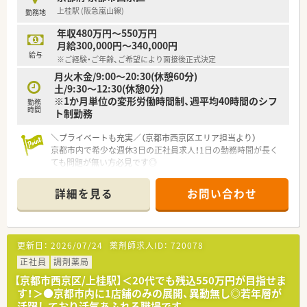
【募集背景と求める人物像について】
上桂駅 (阪急嵐山線)
勤務地
■子育てが落ち着いた世代の復帰や、即戦力として活躍できる方
の採用に向けて募集を行っています。
年収480万円～550万円
■周囲の状況を察して理解する力があり、チームでコツコツと協
月給300,000円～340,000円
力して頑張れる方を求めています。
給与
※ご経験・ご年齢、ご希望により面接後正式決定
■調剤業務の経験がある方はもちろん、後輩の指導や教育に携わ
月火木金/9:00～20:30(休憩60分)
りたいという意欲のある方も大歓迎です。
土/9:30～12:30(休憩0分)
※1か月単位の変形労働時間制、週平均40時間のシフ
勤務
時間
ト制勤務
＼プライベートも充実／（京都市西京区エリア担当より）
京都市内で希少な週休3日の正社員求人！1日の勤務時間が長く
ても問題が無い方必見です◎
＊------------------------------------------＊
【店舗情報と応需状況について】
詳細を見る
お問い合わせ
■阪急嵐山線の上桂駅から徒歩15分ほどの場所に位置してお
り、通勤しやすい立地の調剤薬局です
■近隣のクリニックから皮膚科の処方箋を広域から集めており、
1日あたり80枚から100枚を受け持ちます
更新日：
2026/07/24
薬剤師求人ID：
720078
■現在は在宅業務の対応を行っていないため、店舗内での調剤や
監査および服薬指導の業務に集中できます
正社員
調剤薬局
【京都市西京区/上桂駅】＜20代でも残込550万円が目指せま
【こんな方が活躍中】
す！＞●京都市内に1店舗のみの展開、異動無し◎若年層が
■30代の男性管理薬剤師様が店舗を引っ張っており、若手から
活躍しており活気あふれる職場です