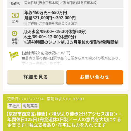
東向日駅 (阪急京都本線)／西向日駅 (阪急京都本線)
勤務地
です。
■現場の意見を尊重する自由な風土があり、若手薬剤師が中心と
年収450万円～550万円
なって活躍できる環境が多くの従業員から高く評価されていま
月給321,000円～392,000円
す。
給与
※ご経験・ご年齢等を考慮のうえ決定
【求人情報について】
月火水金/09:00～19:30(休憩60分)
■中途未経験の方でも年収530万円からスタート可能であり、ご
木土/09:00～12:00(休憩0分)
勤務
経験やスキルに応じて最大600万円以上の提示も相談可能です。
※週40時間のシフト制、1ヵ月単位の変形労働時間制
時間
■昇給は年1回、賞与は年2回と安定した待遇が用意されており、
店長や調剤リーダーといった役職手当などの諸手当も充実して
【店舗情報と応需状況について】
います。
■最寄り駅の東向日駅や西向日駅から車で約5分の場所にあり、
■定年後の継続雇用制度が70歳まで完備されているため、将来
マイカー通勤が可能です。
にわたって長く安定してキャリアを形成できる点も大きな魅力
■主な応需科目は内科と神経内科で、1日の処方箋枚数は平均50
です。
枚程度です。
詳細を見る
お問い合わせ
■薬剤師2名と医療事務が数名体制で、患者様一人ひとりに丁寧
【勤務実態について】
に対応しています。
■月の休みは9日から10日と多めに設定されており、年間休日は
118日、有給休暇を含めると実質123日程度の休暇が取得可能で
【法人特徴について】
更新日：
2026/07/24
薬剤師求人ID：
97803
す。
■神戸市に本社を置き、大阪・神戸エリアを中心に23店舗の調剤
■音声入力薬歴「アミボイス」の導入により事務作業の効率化が
薬局を運営しています。
正社員
調剤薬局
進んでおり、残業時間は月平均7.2時間程度と非常に短いです。
■「患者さま中心主義」を理念に掲げ、現場の薬剤師の意見を尊
【京都市西京区/桂駅】＜桂駅より徒歩2分！アクセス抜群＞＼
■リフレッシュ休暇制度が設けられているため、定期的に長期の
重した薬局作りが特徴です。
年間休日125日！完全週休2日制／一人の意見を大切にする
休暇を取得して心身ともにリセットすることが可能な職場で
■エリア・ブロック制を導入し、急な休みにも近隣店舗間で柔軟
企業です◎独立支援あり・在宅にも力を入れてます
す。
に対応できる体制があります。