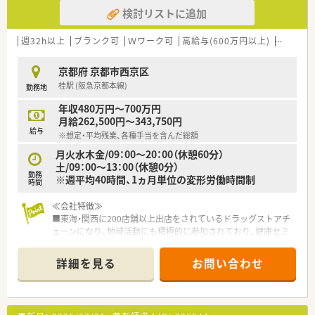
検討リストに追加
【職場環境と雰囲気】
■白を基調とした清潔感あふれる内装で、待合スペースには暖色
系の椅子が並び開放的な雰囲気です。
週32h以上
ブランク可
Ｗワーク可
高給与(600万円以上)
認定薬剤
■多忙な店舗ですが、20代から30代前半の薬剤師が中心となっ
ており、活気があり雰囲気の良い職場です。
京都府 京都市西京区
■待合室にはプライベートブランドのサプリメントなども置い
桂駅 (阪急京都本線)
勤務地
てあり、患者様との健康相談のきっかけにもなっています。
年収480万円～700万円
【想定されるキャリアイメージ】
月給262,500円～343,750円
■専門薬剤師の社内認定制度を活用し、がんや糖尿病など疾患別
給与
※想定・平均残業、各種手当を含んだ総額
の高い専門性を身につけることが可能です。
■薬局長などのマネージャー職に進み、薬局運営や経営に携わる
月火水木金/09：00～20：00（休憩60分）
キャリアパスを描くこともできます。
土/09：00～13：00（休憩0分）
勤務
■将来的には人事や教育、経営コンサルタントなどの本部機能で
※週平均40時間、1ヵ月単位の変形労働時間制
時間
活躍するという多様なキャリアも実現可能です。
≪会社特徴≫
■東海・関西に200店舗以上出店をされているドラッグストアチ
ェーンになり、地域活動にも積極的に参加されており、健康セミ
ナーや、育児相談会、栄養相談会、介護セミナー等、健康・生活に
おける様々なイベントを実施しています。
詳細を見る
お問い合わせ
■全店舗、音声入力システム・在庫自動発注も搭載したレセコン
システム・バーコード読み取りの調剤鑑査システムを完備してい
ます。