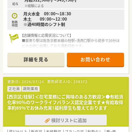
る機会があり、目標に向かって着実に成長できる環境が整ってい
給与
※経験による
ます。
月火水金 09：00～18：30
【やりがい/おすすめポイント】
木土 09：00～12：00
勤務
■医師との緊密な連携のもと、検査値データの共有などを通じ
※週40時間のシフト制
時間
て、より深く患者様の治療に貢献できることが大きなやりがいで
す。
【店舗情報と応需状況について】
■手厚い福利厚生や柔軟な勤務体制が整っており、ライフステー
■最寄り駅は阪急京都本線の桂駅・洛西口駅から徒歩で20分ほ
ジが変化しても安心して長く働き続けられる点が大きな魅力で
どの立地に位置しており通勤可能です。
す。
■内科と整形外科の処方箋を応需しており、1日の処方箋枚数は
■頑張りやスキルアップが資格手当やキャリアアップという形
平均30枚から40枚と比較的落ち着いた環境で業務に取り組めま
詳細を見る
お問い合わせ
で明確に評価されるため、常に高いモチベーションを持って働け
す。
ます。
■現在、薬剤師は常勤2名、パート2名、事務2名の体制で運営され
ており、ゆとりのある人員配置で業務に専念できる環境です。
更新日：
2026/07/24
薬剤師求人ID：
298372
【募集背景と求める人物像について】
■この度は欠員補充のための募集であり、地域医療に貢献したい
正社員
調剤薬局
という熱意のある方を求めています。
【西京区/桂駅】＜在宅業務にご興味のある方歓迎＞●有給消
■実績も大切ですが、何よりも素直で周りの方々と協調性を大切
化率90％のワークライフバランス認定企業です★有給取得
にできる「人物」を重視して採用を検討いたします。
率約89%でお休み充実！福利厚生も整えております
■即戦力となる管理薬剤師の着任も歓迎しており、ご自身のこれ
までの経験を活かしてキャリアアップを目指したい方にも最適
検討リストに追加
な求人です。
【求人情報について】
週32h以上
新卒可
未経験可
ブランク可
転勤なし
寮・借上社宅あり