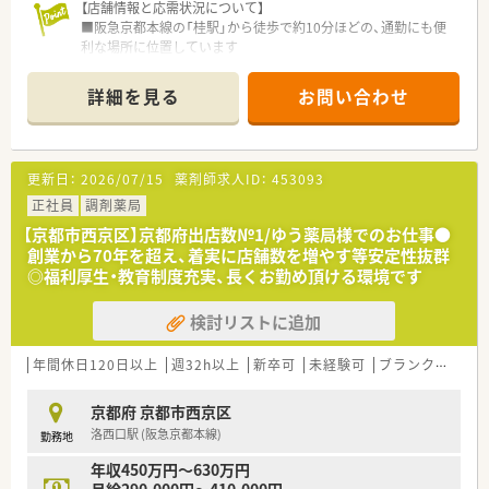
【店舗情報と応需状況について】
■阪急京都本線の「桂駅」から徒歩で約10分ほどの、通勤にも便
利な場所に位置しています
■近隣クリニックから主に内科と小児科の処方箋を、1日あたり
30枚から50枚応需します
詳細を見る
お問い合わせ
■薬剤師2名と事務員2名が在籍しており、スタッフ同士で協力
しながら業務を進めています
【募集背景と求める人物像について】
更新日：
2026/07/15
薬剤師求人ID：
453093
■今後の店舗体制の強化と、より質の高い医療サービスを提供し
ていくための増員募集です
正社員
調剤薬局
■周囲のスタッフと円滑にコミュニケーションを図り、チームの
【京都市西京区】京都府出店数№1/ゆう薬局様でのお仕事●
一員として貢献できる方を求めています
創業から70年を超え、着実に店舗数を増やす等安定性抜群
■新しい知識やスキルの習得に意欲的で、自身のキャリアアップ
◎福利厚生・教育制度充実、長くお勤め頂ける環境です
を目指す向上心のある方を歓迎します
検討リストに追加
【職場環境と雰囲気】
■きれいで清潔感のある薬局のため、患者様はもちろんのこと、
スタッフも気持ちよく働ける環境が整っています
年間休日120日以上
週32h以上
新卒可
未経験可
ブランク可
残業
■エリアごとに店舗を管理するブロック制を導入しており、急な
休みなどにも柔軟に助け合える文化が根付いています
京都府 京都市西京区
■少人数で運営している店舗のため、スタッフ同士の距離が近
洛西口駅 (阪急京都本線)
勤務地
く、和やかでアットホームな雰囲気で働いています
年収450万円～630万円
【想定されるキャリアイメージ】
月給290,000円～410,000円