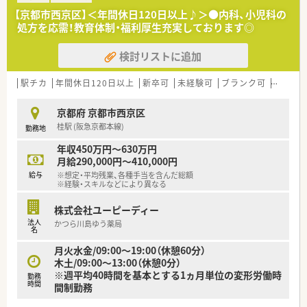
■周囲のスタッフと円滑なコミュニケーションを取り、チームワ
【京都市西京区】＜年間休日120日以上♪＞●内科、小児科の
ークを大切にできる方を求めています
処方を応需！教育体制・福利厚生充実しております◎
■未経験の方や業務にブランクがある方も、充実した研修制度が
あるため安心してご応募いただけます
検討リストに追加
【想定される業務内容】
■調剤業務や監査、丁寧な服薬指導など、保険薬局における薬剤
駅チカ
年間休日120日以上
新卒可
未経験可
ブランク可
高給与(
師業務全般をお任せいたします
■法人全体で約9割の店舗が在宅業務に対応しており、地域包括
京都府 京都市西京区
ケアの一員として活躍できます
桂駅 (阪急京都本線)
勤務地
■服薬指導に加え、かかりつけ薬剤師業務やOTC販売など、幅広
いスキルを習得する機会があります
年収450万円～630万円
月給290,000円～410,000円
【職場環境と雰囲気】
給与
※想定・平均残業、各種手当を含んだ総額
■外観もおしゃれで清潔感のある薬局ですので、毎日気持ちよく
※経験・スキルなどにより異なる
業務に集中して取り組むことができます
■2ヶ月に1度、任意参加の勉強会が開催されるなど、スキルアッ
株式会社ユーピーディー
プに意欲的な方が多い職場です
法人
かつら川島ゆう薬局
■近隣店舗との応援体制が確立されているため、子育て中の方も
名
急なお休みなどを気にせず働けます
月火水金/09:00～19:00（休憩60分）
木土/09:00～13:00（休憩0分）
※週平均40時間を基本とする1ヵ月単位の変形労働時
勤務
時間
間制勤務