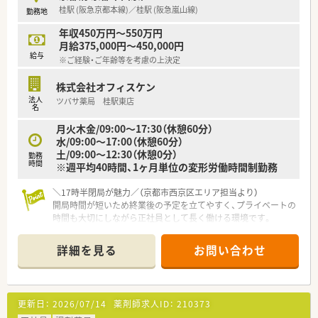
桂駅 (阪急京都本線)／桂駅 (阪急嵐山線)
勤務地
年収450万円～550万円
月給375,000円～450,000円
給与
※ご経験・ご年齢等を考慮の上決定
株式会社オフィスケン
法人
ツバサ薬局 桂駅東店
名
月火木金/09:00～17:30（休憩60分）
水/09:00～17:00（休憩60分）
土/09:00～12:30（休憩0分）
勤務
時間
※週平均40時間、1ヶ月単位の変形労働時間制勤務
＼17時半閉局が魅力／（京都市西京区エリア担当より）
開局時間が短いため終業後の予定を立てやすく、プライベートの
時間も大切にしながら正社員として長く働ける環境です。
＊------------------------------------------＊
【店舗情報と応需状況について】
詳細を見る
お問い合わせ
■阪急嵐山線および京都本線の桂駅から徒歩6分程度の距離に位
置しており、非常にアクセスが良く通勤しやすい好立地です。
■隣接する皮膚科クリニックから1日あたり約60枚の処方箋を
メインに応需しており、皮膚科中心のスキルが磨けます。
更新日：
2026/07/14
薬剤師求人ID：
210373
■局内には常時2から3名の薬剤師と事務員が配置されており、