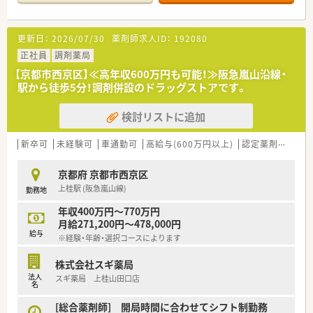
域密着型の落ち着いた環境で勤務いただけます。
【法人特徴について】
更新日：
2026/07/30
薬剤師求人ID：
192080
■関西圏を中心に約90店舗の調剤薬局を展開し、地域医療への
貢献を目指している法人です。
正社員
調剤薬局
■大手ホールディングスの一員であるため、安定した経営基盤と
【京都市西京区】≪高年収600万円も可能！≫阪急嵐山沿線・
充実した福利厚生が特徴です。
駅から徒歩5分！調剤併設のドラッグストアです。
■主にクリニックの門前薬局を得意としており、地域に根差した
温かい薬局づくりをしています。
検討リストに追加
【勤務実態について】
■年間休日は120日以上を確保しており、仕事と私生活の調和を
新卒可
未経験可
車通勤可
高給与(600万円以上)
認定薬剤師取得支援あり
図ることが可能です。
■残業代は1分単位で全額支給されるため、サービス残業の心配
京都府 京都市西京区
なく安心して働けます。
上桂駅 (阪急嵐山線)
勤務地
■入社3ヶ月後には5日間のリフレッシュ休暇が付与され、心身
ともにリフレッシュができます。
年収400万円～770万円
月給271,200円～478,000円
給与
※経験・年齢・選択コースによります
株式会社スギ薬局
法人
スギ薬局 上桂山田口店
名
[総合薬剤師] 開局時間に合わせてシフト制勤務