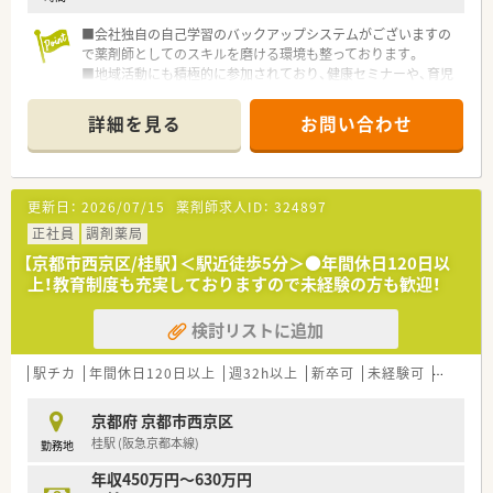
■会社独自の自己学習のバックアップシステムがございますの
で薬剤師としてのスキルを磨ける環境も整っております。
■地域活動にも積極的に参加されており、健康セミナーや、育児
相談会、栄養相談会、介護セミナー等、健康・生活における様々な
イベントを実施しています。
詳細を見る
お問い合わせ
更新日：
2026/07/15
薬剤師求人ID：
324897
正社員
調剤薬局
【京都市西京区/桂駅】＜駅近徒歩5分＞●年間休日120日以
上！教育制度も充実しておりますので未経験の方も歓迎！
検討リストに追加
駅チカ
年間休日120日以上
週32h以上
新卒可
未経験可
ブラン
京都府 京都市西京区
桂駅 (阪急京都本線)
勤務地
年収450万円～630万円