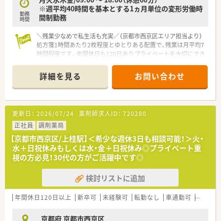
日に加えて平日の1日が休みとなります。
※週平均40時間を基本とする1ヵ月単位の変形労働時
勤務
■残業はほとんど発生しない環境であり、早番や中番、遅番を組
間制勤務
時間
み合わせた柔軟なシフトにより調整しています。
■年間休日は120日以上しっかりと確保されているため、仕事と
＼残業少なめで私生活も充実／（京都市西京区エリア担当より）
プライベートの調和を図りながら働けます。
処方箋1時間あたり2枚程度とゆとりある配置で、残業は月平均7
時間程度です。年間休日も120日ありプライベートを大切にでき
ます。
＊------------------------------------------＊
詳細を見る
お問い合わせ
【求人情報について】
■正社員として勤務薬剤師を募集しており、経験を考慮した高水
準の給与提示が可能な魅力ある求人です。
■各種手当が充実しているほか、昇給は年1回、賞与は年2回支給
更新日：
2026/07/24
薬剤師求人ID：
720280
されるなど安定した待遇が用意されています。
■未経験やブランクのある方も応募が可能で、ご自身のライフス
正社員
調剤薬局
タイルに合わせたシフト制で勤務できます。
【京都市西京区/上桂駅】＜希少な週休3日も相談可能！＞火・
水＋日祝休みもしくは水・金＋日祝休み◎プライベート重
【勤務実態について】
視の方必見！30代の方がご活躍中です◎
■1日の労働時間は基本8時間をベースに組まれており、週40時
間の適切な勤務体制が整っています。
検討リストに追加
■残業時間は月平均で7.2時間程度と非常に少なく、1分単位でし
っかりと支給されるため安心です。
■休日数は年間120日と業界内でも多く、月9日から11日のお休
年間休日120日以上
新卒可
未経験可
転勤なし
車通勤可
大手チ
みがあるため無理なく働けます。
京都府 京都市西京区