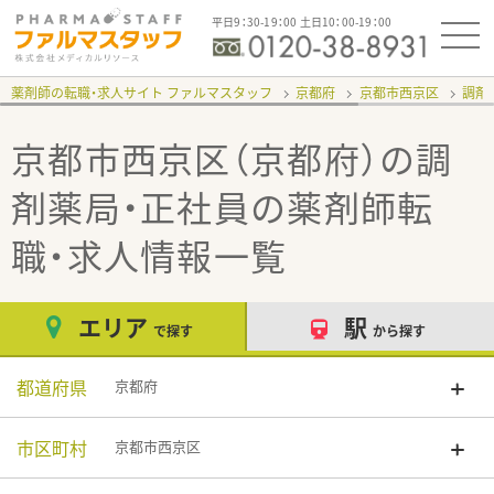
平日9：30-19：00 土日10：00-19：00
薬剤師の転職・求人サイト ファルマスタッフ
京都府
京都市西京区
調剤
京都市西京区（京都府）の調
剤薬局・正社員
の薬剤師転
職・求人情報一覧
エリア
駅
で探す
から探す
都道府県
京都府
市区町村
京都市西京区