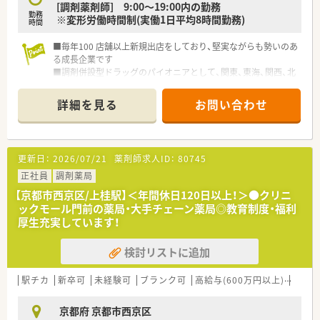
[調剤薬剤師] 9:00～19:00内の勤務
勤務
※変形労働時間制(実働1日平均8時間勤務)
時間
■毎年100 店舗以上新規出店をしており、堅実ながらも勢いのあ
る成長企業です
■調剤併設型ドラッグのパイオニアとして、関東、東海、関西、北
陸・信州を中心に約1,700店舗以上を展開しています
■研修制度は様々なプランがあり、集合研修だけでなく任意で受
詳細を見る
お問い合わせ
講可能な研修も幅広く用意されています
■店舗で活躍する従業員、社外で活躍する従業員、将来経営幹部
となる従業員など、薬剤師として様々な活躍ができるフィールド
を用意されています
更新日：
2026/07/21
薬剤師求人ID：
80745
■総合薬剤師・調剤薬剤師（土日休み・19時までの勤務）どちらか
の働き方を選択できます
正社員
調剤薬局
■調剤併設型だけでなく「医療モール・クリニック併設店舗」「敷
【京都市西京区/上桂駅】＜年間休日120日以上！＞●クリニ
地内薬局」「訪問調剤特化型店舗」など様々な店舗を運営してい
ックモール門前の薬局・大手チェーン薬局◎教育制度・福利
ます
厚生充実しています！
■在宅医療にも積極的取り組んでおり「訪問調剤特化型店舗」を
50店舗以上、無菌調剤室は業界最多の51店舗設置しています
検討リストに追加
■「プラチナくるみん認定企業」「健康経営優良法人2023（大規模
法人部門）認定」等を取得し一人ひとりが働きやすい環境が整備
されています
駅チカ
新卒可
未経験可
ブランク可
高給与(600万円以上)
教育
■充実した研修制度、人事制度、評価制度、キャリア支援制度等
があるのも特徴です
京都府 京都市西京区