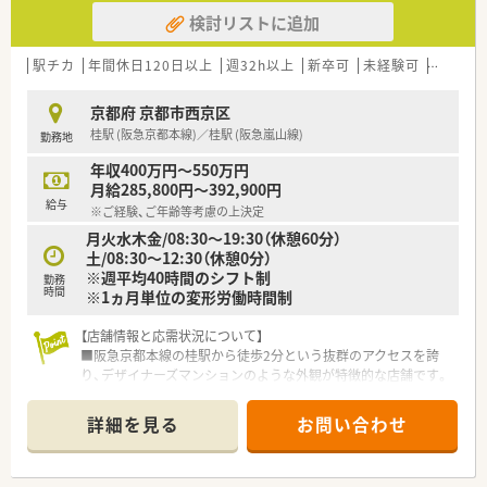
検討リストに追加
【こんな方にオススメ】
■トップダウンではなく、自分の意見を活かしながら薬局作りに
参加したい方におすすめです。
駅チカ
年間休日120日以上
週32h以上
新卒可
未経験可
ブラン
■残業の少ない環境で、終業後や休日のプライベートな時間を大
切にしたい方に最適です。
京都府 京都市西京区
■安定した経営基盤のもと、地域に根差してじっくりと患者様と
桂駅 (阪急京都本線)／桂駅 (阪急嵐山線)
勤務地
向き合いたい方にぴったりです。
年収400万円～550万円
【やりがい/おすすめポイント】
月給285,800円～392,900円
■創業当時からの社員も多数在籍しており、定着率が非常に高い
給与
※ご経験、ご年齢等考慮の上決定
ことが魅力です。
月火水木金/08:30〜19:30（休憩60分）
■残業月平均5時間、年間休日121日と、理想的なワークライフバ
土/08:30～12:30（休憩0分）
ランスを実現できます。
※週平均40時間のシフト制
■多様なキャリアパスが用意されており、長期的な視点で自身の
勤務
時間
※1ヵ月単位の変形労働時間制
成長を描ける環境です。
【店舗情報と応需状況について】
■阪急京都本線の桂駅から徒歩2分という抜群のアクセスを誇
り、デザイナーズマンションのような外観が特徴的な店舗です。
■整形外科が1番の割合を占め、内科や婦人科も応需しており、
生活習慣病やホルモン剤など幅広い処方に触れられます。
詳細を見る
お問い合わせ
■常勤2名とパート3名が在籍し、1日あたり60枚から80枚の処
方箋を常時2名から3名の体制で丁寧に対応しています。