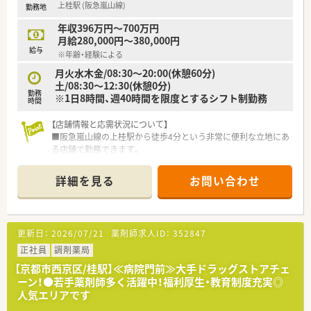
上桂駅 (阪急嵐山線)
勤務地
年収396万円～700万円
月給280,000円～380,000円
給与
※年齢・経験による
月火水木金/08:30～20:00(休憩60分)
土/08:30～12:30(休憩0分)
勤務
※1日8時間、週40時間を限度とするシフト制勤務
時間
【店舗情報と応需状況について】
■阪急嵐山線の上桂駅から徒歩4分という非常に便利な立地にあ
る店舗で勤務できます。
■内科や眼科、耳鼻咽喉科、整形外科など計6診療科の処方箋を
応需しており、月間約5,000枚と多忙な環境です。
詳細を見る
お問い合わせ
■薬剤師は5名、事務員は4名体制で日々の調剤業務を対応して
おり、在宅医療にも積極的に取り組んでいる店舗です。
【募集背景と求める人物像について】
更新日：
2026/07/21
薬剤師求人ID：
352847
■多忙な店舗における増員募集となっており、調剤業務未経験の
方も意欲があれば歓迎されます。
正社員
調剤薬局
■20代から40代の幅広い年齢層の方が活躍しており、車の運転
【京都市西京区/桂駅】≪病院門前≫大手ドラッグストアチェ
ができる方はさらに優遇される可能性があります。
ーン！●若手薬剤師多く活躍中！福利厚生・教育制度充実◎
■在宅医療の経験者は特に歓迎されますが、未経験であっても在
人気エリアです
宅業務への意欲があれば相談可能です。