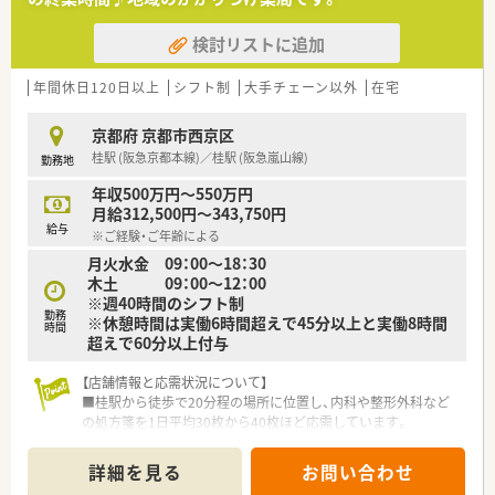
検討リストに追加
年間休日120日以上
シフト制
大手チェーン以外
在宅
京都府 京都市西京区
桂駅 (阪急京都本線)／桂駅 (阪急嵐山線)
勤務地
年収500万円～550万円
月給312,500円～343,750円
給与
※ご経験・ご年齢による
月火水金 09：00～18：30
木土 09：00～12：00
※週40時間のシフト制
勤務
※休憩時間は実働6時間超えで45分以上と実働8時間
時間
超えで60分以上付与
【店舗情報と応需状況について】
■桂駅から徒歩で20分程の場所に位置し、内科や整形外科など
の処方箋を1日平均30枚から40枚ほど応需しています。
■現在のスタッフ体制は、常勤の薬剤師1名とパート薬剤師1名、
事務スタッフ1名の計3名体制となっております。
詳細を見る
お問い合わせ
■近隣のクリニックからの処方箋をメインに受け付けており、地