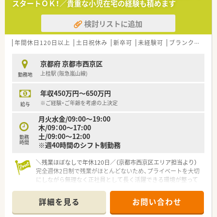
スタートＯＫ！／貴重な小児在宅の経験も積めます
検討リストに追加
年間休日120日以上
土日祝休み
新卒可
未経験可
ブランク可
転
京都府 京都市西京区
上桂駅 (阪急嵐山線)
勤務地
年収450万円～650万円
※ご経験・ご年齢を考慮の上決定
給与
月火水金/09:00〜19:00
木/09：00～17:00
土/09:00〜12:00
勤務
時間
※週40時間のシフト制勤務
＼残業ほぼなしで年休120日／（京都市西京区エリア担当より）
完全週休2日制で残業がほとんどないため、プライベートを大切
にしながら無理なく正社員として長く活躍できる環境が整って
います。
＊------------------------------------------＊
詳細を見る
お問い合わせ
【店舗情報と応需状況について】