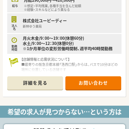
■勤務薬剤師として経験を積んだ後、管理薬剤師やブロック長、
給与
※想定・平均残業、各種手当を含んだ総額
エリアマネージャーへの道が開かれています
※経験・スキルなどにより異なる
■実際に中途入社から1年で管理薬剤師へ、5年でブロック長へ
昇進した実績が多数ございます
株式会社ユーピーディー
■年に一度、自身のキャリアプランや働き方について上長と面談
法人
新林ゆう薬局
する自己申告制度が設けられています
名
月火木金/9：00～19：00(休憩60分)
水土/9：00～12：30(休憩0分)
勤務
※1か月単位の変形労働時間制、週平均40時間勤務
時間
【店舗情報と応需状況について】
■最寄りの阪急京都本線「洛西口駅」からは、バスで10分ほどの
場所に位置している店舗です
■主に近隣の耳鼻科、内科、小児科の処方箋を、1日あたり約30枚
と落ち着いて応需します
詳細を見る
お問い合わせ
■薬剤師は2名体制を基本としており、事務スタッフと協力しな
がら日々の業務にあたります
【募集背景と求める人物像について】
■新規開局した店舗の体制を強化するため、地域医療に貢献して
希望の求人が見つからない…という方は
くださる方の増員募集となります
■新しい環境で、周囲のスタッフと協力しながらより良い店舗づ
くりに携わってくださる方を求めています
■新しい知識やスキルの習得に意欲的で、ご自身のキャリアアッ