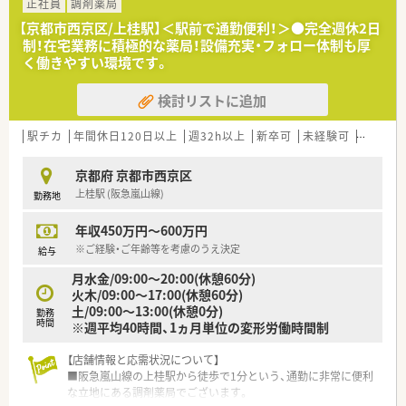
所属人数は薬剤師6名と事務員4名の手厚い体制です。
正社員
調剤薬局
【京都市西京区/上桂駅】＜駅前で通勤便利！＞●完全週休2日
【募集背景と求める人物像について】
制！在宅業務に積極的な薬局！設備充実・フォロー体制も厚
■今回の募集は欠員補充に伴うものであり、組織の体制をより強
く働きやすい環境です。
固にするための正社員薬剤師の採用を実施しています。
■普通自動車運転免許を所持しており、施設在宅業務に対して前
検討リストに追加
向きかつ柔軟に取り組める方を歓迎する方針です。
■経験の有無や年齢は問わず、周囲と協調しながらポジティブな
姿勢で日々の業務に取り組める人材を求めています。
駅チカ
年間休日120日以上
週32h以上
新卒可
未経験可
車通勤
【法人特徴について】
京都府 京都市西京区
■1998年の設立以来、大阪や京都および兵庫のエリアを中心に
上桂駅 (阪急嵐山線)
勤務地
23店舗の調剤薬局を堅実に展開している企業です。
■社長の目が届く範囲として枚方市から車で60分圏内かつ駅近
年収450万円～600万円
くの場所に厳選し、無理のない地域密着の出店を行っています。
■マンツーマン型の出店形態が多く、全店舗で施設や在宅業務に
※ご経験・ご年齢等を考慮のうえ決定
給与
対応できる体制を構築して地域医療に貢献しています。
月水金/09:00～20:00(休憩60分)
火木/09:00～17:00(休憩60分)
土/09:00～13:00(休憩0分)
勤務
時間
※週平均40時間、1ヵ月単位の変形労働時間制
【店舗情報と応需状況について】
■阪急嵐山線の上桂駅から徒歩で1分という、通勤に非常に便利
な立地にある調剤薬局でございます。