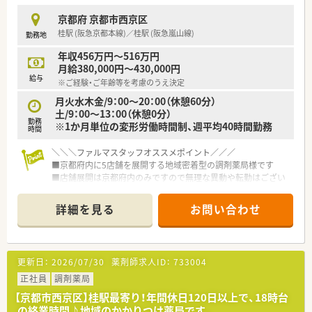
京都府 京都市西京区
桂駅 (阪急京都本線)／桂駅 (阪急嵐山線)
勤務地
年収456万円～516万円
月給380,000円～430,000円
給与
※ご経験・ご年齢等を考慮のうえ決定
月火水木金/9：00～20：00（休憩60分）
土/9：00～13：00（休憩0分）
勤務
※1か月単位の変形労働時間制、週平均40時間勤務
時間
＼＼＼ファルマスタッフオススメポイント／／／
■京都府内に5店舗を展開する地域密着型の調剤薬局様です
■店舗展開は京都府内のみですので無理な異動や転勤はござい
ません◎腰を据えて働きたい方にもピッタリです。
■薬剤師賠償責任保険や社内販売制度、eラーニングによる資格
詳細を見る
お問い合わせ
取得支援制度等がございます♪
■店舗は阪急桂駅より徒歩5分程度ですので、近隣にスーパーや
ドラッグストア、本屋さん・郵便局・銀行などもありお仕事前後の
お買い物にも便利です！
更新日：
2026/07/30
薬剤師求人ID：
733004
正社員
調剤薬局
【京都市西京区】桂駅最寄り！年間休日120日以上で、18時台
の終業時間♪地域のかかりつけ薬局です。