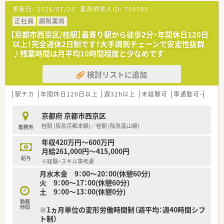
【法人特徴について】
更新日：
2026/07/24
薬剤師求人ID：
706080
■創業12年でグループ100店舗を達成した急成長企業であり、笑
顔創造カンパニーとして薬剤師を大切にする社風が魅力です。
正社員
調剤薬局
■自社で介護施設や訪問看護を運営しており、薬局を核とした地
【京都市西京区/桂駅】最寄り駅から徒歩2分・年間休日120日
域包括ケアシステムを多角的にサポートできるのが強みです。
以上！完全週休2日制です！大手調剤チェーンで安定性抜群
■2019年には教育研修部を設立しており、専門知識の習得だけ
♪残業時間は月平均10時間程度と少なめです
でなく事務スタッフへの教育にも注力している先進的な法人で
す。
検討リストに追加
【勤務実態について】
■年間休日は125日と非常に多く、完全週休2日制を採用してい
駅チカ
年間休日120日以上
週32h以上
未経験可
車通勤可
高給与
るため、仕事と私生活を高い次元で両立させることが可能です。
■有給休暇の消化率は80％を超えており、計画付与ではないた
京都府 京都市西京区
め個人の使いたいタイミングで自由に取得できる環境です。
桂駅 (阪急京都本線)／桂駅 (阪急嵐山線)
勤務地
■シフト調整は店舗内で行っており、互いに協力し合う風土が根
付いているため、お休みの相談もしやすく融通が利きます。
年収420万円～600万円
月給261,000円～415,000円
【職場環境と雰囲気】
給与
※経験・スキル等考慮
■20代から70代まで幅広い年代のスタッフが在籍しており、互
月水木金 9：00～20：00(休憩60分)
いにフランクに話し合える風通しの良いアットホームな空間で
火 9：00～17：00(休憩60分)
す。
土 9：00～13：00(休憩0分)
■代表との距離が非常に近く現場の声が届きやすいため、新しい
アイデアや改善提案も積極的に受け入れられる文化がありま
勤務
時間
※1ヵ月単位の変形労働時間制（週平均：週40時間シフ
す。
ト制）
■店舗内は大変清潔感があり、2階には広々とした休憩室も完備