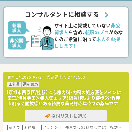
への配属に前向きな方を理想としています。
■薬剤師の平均処方箋対応枚数が20枚前後で、余裕を持った働
コンサルタントに相談する
き方を希望される方に特におすすめです。
サイト上に掲載していない
非公
【法人特徴について】
■京都市内に10店舗を経営しており、そのうち4店舗が健康サポ
開求人
を含め、
転職のプロ
があな
ート薬局を申請している地域密着型の法人です。
たのご希望に沿って
求人をお探
■薬局事業に加え介護事業も行っており、京都府・京都市よりワ
しします！
ークライフバランス認定企業の特別賞を受賞しています。
■ドミナント展開と薬剤師の余剰配置により応援体制が取りや
すく、高い有給取得率につながっています。
【勤務実態について】
■有給取得率が約89％と非常に高く、平均で14日～15日取得さ
更新日：
2026/07/24
薬剤師求人ID：
41508
れているため年間休日以外も休みやすいです。
正社員
調剤薬局
■残業時間は月平均7時間程度と少なく、15分単位での残業代支
給のためサービス残業はありません。
【京都市西京区/桂駅】＜心療内科・内科の処方箋をメインに
■1人薬剤師の店舗がなく、薬剤師を余剰に配置しているため、
応需/増員募集＞●人気エリア！阪急桂駅より徒歩5分程度
余裕を持って業務に取り組める環境です。
♪明るく開放感がある綺麗な薬局様◎年俸制の薬局です
検討リストに追加
駅チカ
未経験可
ブランク可
残業なし(ほぼなし含む)
転勤なし