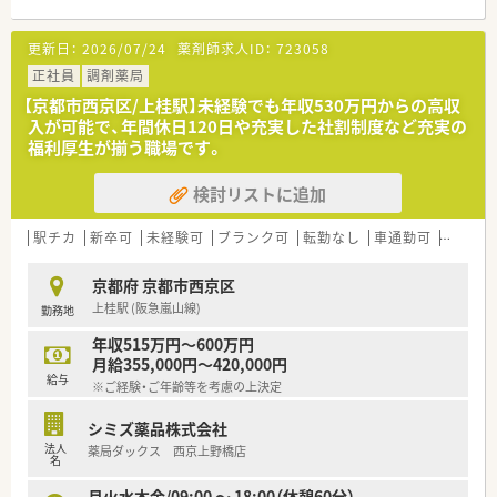
■阪急嵐山線上桂駅から徒歩10分の場所に位置しており、地域
に密着した温かい雰囲気が魅力の調剤薬局です。
更新日：
2026/07/24
薬剤師求人ID：
723058
■門前の小児科クリニックからの処方箋と、重度の障害を持つ子
どもたちへの在宅業務を中心に幅広く応需しています。
正社員
調剤薬局
■常勤2名とパート1名の薬剤師が在籍しており、1日あたり30枚
【京都市西京区/上桂駅】未経験でも年収530万円からの高収
から50枚の処方箋を丁寧に調剤しています。
入が可能で、年間休日120日や充実した社割制度など充実の
福利厚生が揃う職場です。
【募集背景と求める人物像について】
■今後のさらなる多店舗展開を見据えた組織体制強化のための
検討リストに追加
増員募集であり、会社と共に成長できる方を歓迎します。
■小児在宅医療に対して高い関心と熱意を持ち、新しい業務にも
前向きにチャレンジできる方を求めています。
駅チカ
新卒可
未経験可
ブランク可
転勤なし
車通勤可
高給与(
■小児科や在宅業務の経験がない方であっても、35歳までで意欲
的に学ぶ姿勢がある方なら大歓迎しています。
京都府 京都市西京区
上桂駅 (阪急嵐山線)
勤務地
【法人特徴について】
■近畿地方を中心に複数店舗を展開しており、重度の障害を持つ
年収515万円～600万円
子どもたちとその家族を支える理念を掲げています。
月給355,000円～420,000円
■小児在宅医療に特化した専門性の高い調剤薬局を目指して、地
給与
※ご経験・ご年齢等を考慮の上決定
域社会に貢献するための様々な取り組みを行います。
■代表は40代後半の男性薬剤師で、自らも積極的に現場へ立ち
シミズ薬品株式会社
小児在宅業務をメインに深く担当しています。
法人
薬局ダックス 西京上野橋店
名
【勤務実態について】
■完全週休2日制を採用しており、一般社員であれば日曜日と祝
月火水木金/09:00 ～ 18:00（休憩60分）