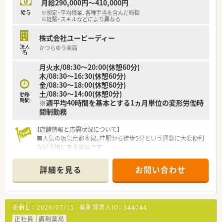
月給290,000円～410,000円
給与
※想定・平均残業、各種手当を含んだ総額
※経験・スキルなどにより異なる
株式会社ユーピーディー
法人
かつらゆう薬局
名
月火水/08:30～20:00(休憩60分)
木/08:30～16:30(休憩60分)
金/08:30～18:00(休憩60分)
土/08:30～14:00(休憩0分)
勤務
時間
※週平均40時間を基本とする1ヵ月単位の変形労働時
間制勤務
【店舗情報と応需状況について】
■人気の阪急京都本線、桂駅から徒歩5分という通勤に大変便利
な好立地にある薬局です
■主に精神科や心療内科、透析の処方箋を応需しており、1日の
対応枚数は80～120枚です
詳細を見る
お問い合わせ
■薬剤師は常に3名から4名体制を整えており、事務スタッフと
協力しながら業務を進めています
【募集背景と求める人物像について】
更新日：
2026/07/15
薬剤師求人ID：
344044
■地域医療への貢献とサービス向上のため、組織体制の強化を目
的とした増員募集です
正社員
調剤薬局