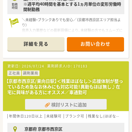
※週平均40時間を基本とする1ヵ月単位の変形労働時
り、身体をしっかりと休めることが可能です
勤務
時間
間制勤務
■日々の残業時間が非常に少なく抑えられているため、終業後の
予定も立てやすくワークライフバランスが良好です
＼未経験・ブランクありでも安心／（京都市西京区エリア担当よ
り）
音声入力薬歴などの最新設備により、未経験の方でもスムーズに
業務に馴染めます。教育ツールも充実しており、OTCの知識も基
礎からしっかり学べるので安心してくださいね。
詳細を見る
お問い合わせ
【店舗情報と応需状況について】
■東向日駅から車で20分ほどの距離に位置しており、内科を中
心に1日50枚から60枚程度の処方箋を応需している店舗です。
更新日：
2026/07/24
薬剤師求人ID：
170183
■薬剤師は常時4名体制で運営されているため、一人あたりの対
応枚数が少なく、患者様一人ひとりとじっくり向き合える環境で
正社員
調剤薬局
す。
【京都市西京区/東向日駅】＜残業ほぼなし＞応援体制が整っ
■ドラッグストア併設店舗として、処方箋をお持ちでないお客様
ているため急なお休みにも対応可能！異動もほぼ無し♪在
に対してもセルフメディケーションの観点から助言を行ってい
宅に興味がある方にオススメ／車通勤可
ます。
検討リストに追加
【法人特徴について】
■京都府内に特化して約60店舗を展開しており、大手グループ
の一員として安定した経営基盤と福利厚生を兼ね備えた企業で
年間休日120日以上
未経験可
ブランク可
残業なし(ほぼなし含む)
す。
■調剤併設化を積極的に進めており、枚数が見込めない地域でも
京都府 京都市西京区
住民の健康を支えるために出店を続ける高い社会貢献性が特徴