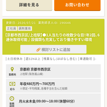
詳細を見る
お問い合わせ
更新日：
2026/07/21
薬剤師求人ID：
196646
正社員
調剤薬局
【京都市西京区/上桂駅】●1人当たりの枚数少な目！年2回、6
連休取得可能♪設備類も充実しており働きやすい環境
検討リストに追加
土日祝休み
週32h以上
残業なし(ほぼなし含む)
車通勤可
高給与(
京都府 京都市西京区
上桂駅 (阪急嵐山線)
勤務地
年収480万円～700万円
※想定・平均残業、各種手当を含んだ総額
給与
月火水木金/09:00～18:00（休憩60分）
勤務
時間