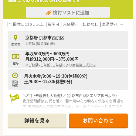
中堅層のスタッフが中心となり活躍中です
■ほかに30代の薬剤師様も在籍しており、年齢層が近いことか
検討リストに追加
らお互いに相談しやすい環境が整っています
■子育てやプライベートと両立させながら、時間を有効に活用し
て効率よく業務を進める方が在籍しています
年間休日120日以上
新卒可
未経験可
転勤なし
車通勤可
高給与(
【こんな方にオススメ】
京都府 京都市西京区
■年間休日数が120日以上用意されているため、ワークライフバ
上桂駅 (阪急嵐山線)
勤務地
ランスを重視して働きたい方に最適です
■他地域への強制的な転勤が発生しない環境であるため、住み慣
年収500万円～600万円
れた土地で腰を据えて働きたい方に薦めます
月給312,000円～375,000円
■皮膚科に特化した応需内容となっているため、特定の専門性を
給与
※ご経験・ご年齢、ご希望により面接後正式決定
じっくりと極めたい方にぴったりの職場です
月火木金/9:00～19:30(休憩60分)
【やりがい/おすすめポイント】
土/9:30～12:30(休憩0分)
勤務
■年に3回も賞与が支給される仕組みが整っており、日頃の頑張
時間
りが目に見える形で還元される点が魅力です
■新しく綺麗な店舗で気持ちよく働けるだけでなく、スタッフ同
＼若手・未経験も大歓迎！／（京都市西京区エリア担当より）
士の仲が良く笑顔が絶えない職場環境です
管理薬剤師は30代と若く、若年層中心の明るく気さくな職場で
■多くの処方箋を迅速かつ正確に捌くことで、地域の患者様の健
す！未経験の若年層の方でも周囲が丁寧にサポートしますので、
康を支えているという実感を大きく得られます
安心して新しい一歩を踏み出せます◎
＊------------------------------------------＊
詳細を見る
お問い合わせ
【店舗情報と応需状況について】
■最寄り駅の上桂駅から徒歩15分の場所に位置しており、マイ
カーでの通勤も可能で快適にアクセスできます