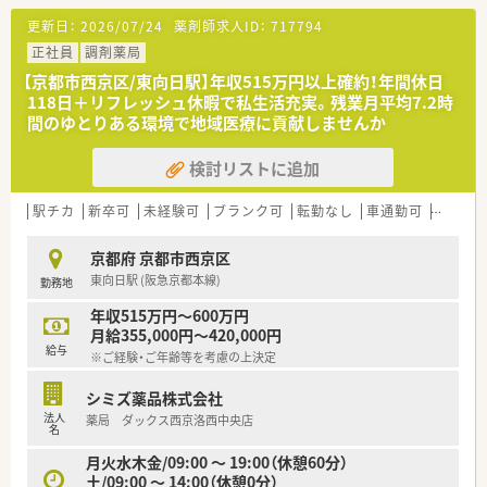
■皮膚科の広域処方箋を1日に80枚から100枚ほど応需してお
更新日：
2026/07/24
薬剤師求人ID：
717794
り、専門的な知識を集中的に学べる環境です
■現在は在宅業務の取り扱いがないため、店舗での外来調剤や患
正社員
調剤薬局
者様への服薬指導に専念することが可能です
【京都市西京区/東向日駅】年収515万円以上確約！年間休日
118日＋リフレッシュ休暇で私生活充実。残業月平均7.2時
【法人特徴について】
間のゆとりある環境で地域医療に貢献しませんか
■京都府に本社を構えながら愛知県を含めて9店舗の調剤薬局を
展開しており、安定した基盤を持っています
検討リストに追加
■2016年の開局以来からM&Aなどを活発に行うことで、急激に
店舗数を伸ばし成長を続ける企業です
■スタッフが安心して長く働けるように、年間休日120日以上の
駅チカ
新卒可
未経験可
ブランク可
転勤なし
車通勤可
高給与(
確保や残業の削減に注力しています
京都府 京都市西京区
【求人情報について】
東向日駅 (阪急京都本線)
勤務地
■正社員の勤務薬剤師としての募集であり、転勤の心配もないた
め腰を据えて地域医療に貢献できます
年収515万円～600万円
■提示される想定年収は500万円から600万円程度となってお
月給355,000円～420,000円
り、個人の経験や年齢を考慮して決定します
給与
※ご経験・ご年齢等を考慮の上決定
■昇給は年に1回実施されるほか、賞与は年に3回も支給される
ため日頃の頑張りがしっかりと反映されます
シミズ薬品株式会社
法人
薬局 ダックス西京洛西中央店
【勤務実態について】
名
■年間休日数は120日以上と大変充実しており、プライベートの
月火水木金/09:00 ～ 19:00（休憩60分）
時間も大切にしながら無理なく働けます
土/09:00 ～ 14:00（休憩0分）
■水曜日と日曜日、祝日がお休みになるシフト制を採用してお