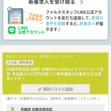
新着求人を受け取る
プを目指す向上心のある方を歓迎します
ファルマスタッフLINE公式アカ
【想定されるキャリアイメージ】
■未経験やブランクのある方でも、手厚い研修制度で安心して薬
ウントを友だち追加して、
希望の
剤師としての一歩を踏み出すことができます
条件を登録
すると、
新着求人
が届
■実務経験を積んだ後は、管理薬剤師やブロック長、本社スタッ
きます♪
フなど多彩なキャリアパスが描けます
■年に一度、ご自身のキャリアプランや働き方の希望について上
長に直接相談する機会が設けられています
【こんな方が活躍中】
■手厚い教育制度のもとで一から学び、薬剤師として第一線で活
躍している未経験スタートの方がいます
更新日：
2026/07/15
薬剤師求人ID：
586627
■産休・育休や時短勤務制度を有効に活用し、家庭とキャリアを
正社員
調剤薬局
両立させている方が多数活躍中です
【京都市西京区/桂駅】 年間休日120日以上でプライベート充
■固定の週休2日制や半日勤務を活かし、プライベートと仕事を
実、年収最大550万円可能で17時半閉局の好条件な正社員
上手に両立させている方が活躍しています
求人です♪
検討リストに追加
駅チカ
年間休日120日以上
新卒可
未経験可
ブランク可
認定薬
京都府 京都市西京区