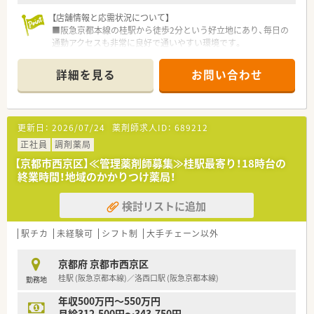
されているため、リラックスして業務の合間を過ごせます。
【店舗情報と応需状況について】
■阪急京都本線の桂駅から徒歩2分という好立地にあり、毎日の
通勤アクセスも非常に良好で通いやすい環境です。
■処方箋は内科、心療内科、皮膚科をメインに応需しており、1日
あたり70~80枚程度を対応していただきます。
詳細を見る
お問い合わせ
■店舗の勤務体制については、薬剤師が3名、事務スタッフも在
籍しており、互いに協力し合いながら業務を行っています。
【法人特徴について】
更新日：
2026/07/24
薬剤師求人ID：
689212
■全国42都道府県にて722店舗の調剤薬局を運営している非常
に安定した大手企業です。
正社員
調剤薬局
■95%の店舗が医療機関とマンツーマン出店をしており、医師
【京都市西京区】≪管理薬剤師募集≫桂駅最寄り！18時台の
とのスムーズな連携を実現しております。
終業時間！地域のかかりつけ薬局！
■異業種とコラボレーションした複合店舗開発も積極的に行っ
ており、将来を見据えた戦略的な事業展開を進めています。
検討リストに追加
【想定されるキャリアイメージ】
■入社後は店舗での経験を積み、最短3年目で管理薬剤師、その
駅チカ
未経験可
シフト制
大手チェーン以外
後は薬局長や統括主任へとキャリアアップすることが可能で
す。
京都府 京都市西京区
■現場でのスペシャリストを目指すだけでなく、ご本人の希望と
桂駅 (阪急京都本線)／洛西口駅 (阪急京都本線)
勤務地
適性に応じて教育担当や人事部などへのジョブチェンジも可能
です。
年収500万円～550万円
■年1回の面談を通じて自身のキャリアについて上司と相談でき
月給312,500円～343,750円