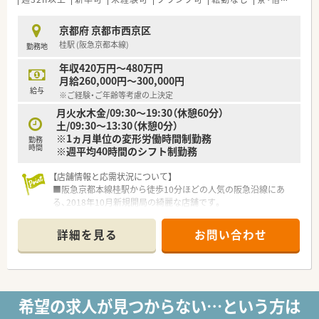
■経験や能力、前職での給与を十分に考慮し、年収は450万円か
ら600万円の範囲で決定する年俸制の正社員募集です。
京都府 京都市西京区
■年に1回の昇給制度が設けられており、日々の業務における成
桂駅 (阪急京都本線)
勤務地
果や貢献度がしっかりと給与に反映される体系です。
■安心感を高める病気入院補償制度など、大手グループならでは
年収420万円～480万円
の充実した福利厚生が用意されており長期就業をサポートしま
月給260,000円～300,000円
す。
給与
※ご経験・ご年齢等考慮の上決定
月火水木金/09:30〜19:30（休憩60分）
【勤務実態について】
土/09:30〜13:30（休憩0分）
■年間休日は120日以上を確保しており、仕事とプライベートの
※1ヵ月単位の変形労働時間制勤務
調和をしっかりと図ることが可能な環境です。
勤務
時間
※週平均40時間のシフト制勤務
■残業が発生した際には1分単位で残業代が全額支給されるた
め、サービス残業の心配をすることなく安心して勤務できます。
■入社後3ヶ月経過後には5日間のリフレッシュ休暇が付与さ
【店舗情報と応需状況について】
れ、年間130日以上の休日で心身ともにリフレッシュできます。
■阪急京都本線桂駅から徒歩10分ほどの人気の阪急沿線にあ
る、2018年10月新規開局の綺麗な店舗です。
■内科、外科、眼科に加え、居宅と施設の在宅業務にも積極的に
取り組んでおり、地域医療に貢献しています。
詳細を見る
お問い合わせ
■1日の処方箋応需枚数は70～80枚程度で、薬剤師は正社員3
名、準社員3名、パート1名の計7名体制です。
【募集背景と求める人物像について】
■今回の募集は欠員補充のためですが、59歳まで面接可能で、幅
希望の求人が見つからない…という方は
広い年齢層の方を歓迎しています。
■初期配属は希望や居住地を考慮しますが、正社員として全店舗