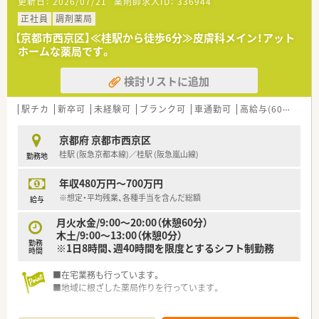
更新日：
2026/07/21
薬剤師求人ID：
336944
≪店舗特徴≫
■こちらの店舗は病院門前の処方をメインに応需しており、併設
正社員
調剤薬局
店にはなりますが、処方箋枚数も多く、スキルアップできる環境
【京都市西京区】≪桂駅から徒歩6分≫皮膚科メイン！アット
です。
ホームな薬局です。
■店舗も広く、待合スペースもきちんと設けられており、キッズ
スペースもあります。
検討リストに追加
＼オススメポイント／
■年に2回6連休を取得することが可能で、取得率100%です！仕
駅チカ
新卒可
未経験可
ブランク可
車通勤可
高給与(600万円以上)
事だけでなく、プライベートも充実させることができ、メリハリ
を持ってご就業する事が可能です。
京都府 京都市西京区
■年間休日116日あり、育児休暇制度も100％の取得率で、時短
桂駅 (阪急京都本線)／桂駅 (阪急嵐山線)
勤務地
制度もお子さんが小学3年生まで利用可能です。
年収480万円～700万円
※想定・平均残業、各種手当を含んだ総額
給与
月火水金/9:00～20:00（休憩60分）
木土/9:00～13:00（休憩0分）
勤務
※1日8時間、週40時間を限度とするシフト制勤務
時間
■在宅業務も行っています。
■地域に根ざした薬局作りを行っています。