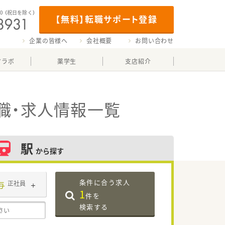
00
（祝日を除く）
【無料】転職サポート登録
企業の皆様へ
会社概要
お問い合わせ
マラボ
薬学生
支店紹介
職・求人情報一覧
駅
から探す
条件に合う求人
与
正社員
1
件を
検索する