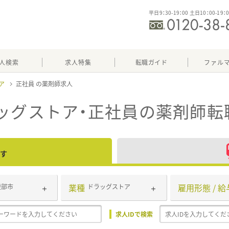
平日9：30-19：00 土日10：00-19：
人検索
求人特集
転職ガイド
ファル
ア
正社員
ッグストア・正社員
の薬剤師転
す
業種
雇用形態 / 給
綾部市
ドラッグストア
求人IDで検索