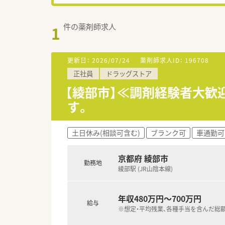
件の薬剤師求人
1
更新日：
2026/07/24
薬剤師求人ID：
196708
正社員
ドラッグストア
【綾部市】≪調剤経験者大歓
す。
土日休み(相談可含む)
ブランク可
車通勤可
京都府 綾部市
勤務地
綾部駅 (JR山陰本線)
年収480万円～700万円
給与
※想定・平均残業、各種手当を含んだ総