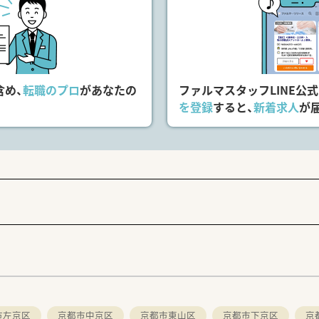
含め、
転職のプロ
があなたの
ファルマスタッフLINE公
を登録
すると、
新着求人
が
市左京区
京都市中京区
京都市東山区
京都市下京区
京