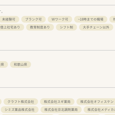
す。
未経験可
ブランク可
Ｗワーク可
~18時までの職場
・借上社宅あり
教育制度あり
シフト制
大手チェーン以外
良県
和歌山県
クラフト株式会社
株式会社スギ薬局
株式会社オフィスケン
シミズ薬品株式会社
株式会社京北調剤薬局
株式会社メディカ