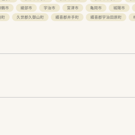
舞鶴市
綾部市
宇治市
宮津市
亀岡市
城陽市
崎町
久世郡久御山町
綴喜郡井手町
綴喜郡宇治田原町