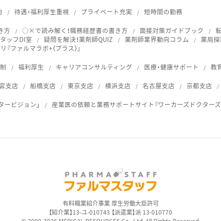
向
待遇・福利厚生重視
プライベート充実
短時間の勤務
き方
○×で読み解く！職務経歴書の書き方
面接対策ガイドブック
タッフDI室
疑問を解決！薬剤師QUIZ
薬剤師業界動向コラム
薬局探
『ファルマラボ+（プラス）』
体制
福利厚生
キャリアコンサルティング
医療・健康サポート
教
宮支店
船橋支店
東京支店
横浜支店
名古屋支店
京都支店
タービジョン」
産業医の依頼と業務サポートサイト『ワーカーズドクターズ
ス
有料職業紹介事業 厚生労働大臣許可
【紹介業】13-ユ-010743 【派遣業】派 13-010770