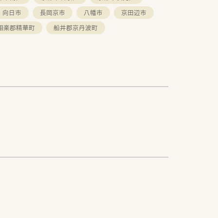
向日市
長岡京市
八幡市
京田辺市
相楽郡精華町
船井郡京丹波町