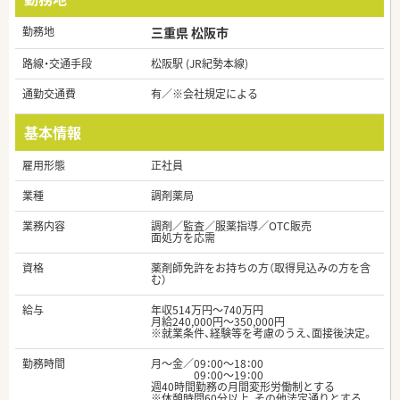
勤務地
三重県 松阪市
路線・交通手段
松阪駅 (JR紀勢本線)
通勤交通費
有／※会社規定による
基本情報
雇用形態
正社員
業種
調剤薬局
業務内容
調剤／監査／服薬指導／OTC販売
面処方を応需
資格
薬剤師免許をお持ちの方（取得見込みの方を含
む）
給与
年収514万円～740万円
月給240,000円～350,000円
※就業条件、経験等を考慮のうえ、面接後決定。
勤務時間
月～金／09：00～18：00
09：00～19：00
週40時間勤務の月間変形労働制とする
※休憩時間60分以上、その他法定通りとする