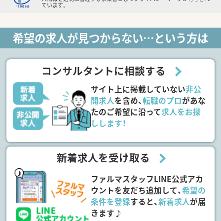
ています。
希望の求人が見つからない…という方は
コンサルタントに相談する
サイト上に掲載していない
非公
開求人
を含め、
転職のプロ
があな
たのご希望に沿って
求人をお探
しします！
新着求人を受け取る
ファルマスタッフLINE公式アカ
ウントを友だち追加して、
希望の
条件を登録
すると、
新着求人
が届
きます♪