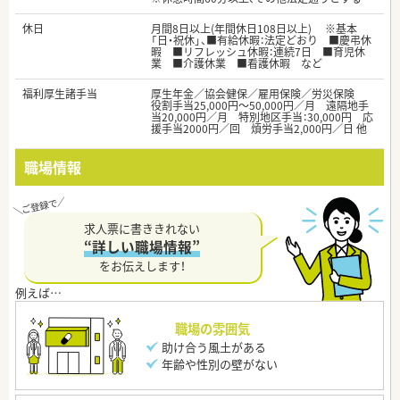
休日
月間8日以上(年間休日108日以上) ※基本
「日・祝休」、■有給休暇：法定どおり ■慶弔休
暇 ■リフレッシュ休暇：連続7日 ■育児休
業 ■介護休業 ■看護休暇 など
福利厚生諸手当
厚生年金／協会健保／雇用保険／労災保険
役割手当25,000円～50,000円／月 遠隔地手
当20,000円／月 特別地区手当：30,000円 応
援手当2000円／回 煩労手当2,000円／日 他
職場情報
求人票に書ききれない
“詳しい職場情報”
をお伝えします！
職場の雰囲気
助け合う風土がある
年齢や性別の壁がない