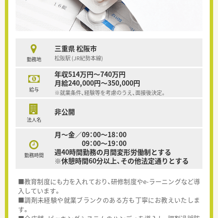
三重県 松阪市
松阪駅 (JR紀勢本線)
勤務地
年収514万円～740万円
月給240,000円～350,000円
給与
※就業条件、経験等を考慮のうえ、面接後決定。
非公開
法人名
月～金／09：00～18：00
09：00～19：00
週40時間勤務の月間変形労働制とする
勤務時間
※休憩時間60分以上、その他法定通りとする
■教育制度にも力を入れており、研修制度やe-ラーニングなど導
入しています。
■調剤未経験や就業ブランクのある方も丁寧にお教えいたしま
す。