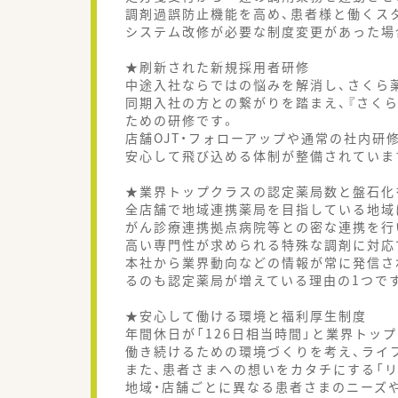
調剤過誤防止機能を高め、患者様と働くス
システム改修が必要な制度変更があった場
★刷新された新規採用者研修
中途入社ならではの悩みを解消し、さくら
同期入社の方との繋がりを踏まえ、『さく
ための研修です。
店舗OJT・フォローアップや通常の社内研
安心して飛び込める体制が整備されていま
★業界トップクラスの認定薬局数と盤石化
全店舗で地域連携薬局を目指している地域
がん診療連携拠点病院等との密な連携を行
高い専門性が求められる特殊な調剤に対応
本社から業界動向などの情報が常に発信さ
るのも認定薬局が増えている理由の1つで
★安心して働ける環境と福利厚生制度
年間休日が「126日相当時間」と業界トッ
働き続けるための環境づくりを考え、ライ
また、患者さまへの想いをカタチにする「リ
地域・店舗ごとに異なる患者さまのニーズ