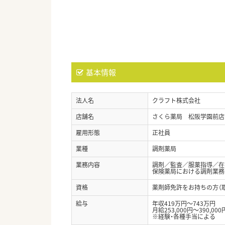
基本情報
法人名
クラフト株式会社
店舗名
さくら薬局 松阪学園前店
雇用形態
正社員
業種
調剤薬局
業務内容
調剤／監査／服薬指導／在
保険薬局における調剤業務
資格
薬剤師免許をお持ちの方（
給与
年収419万円～743万円
月給253,000円～390,000
※経験・各種手当による