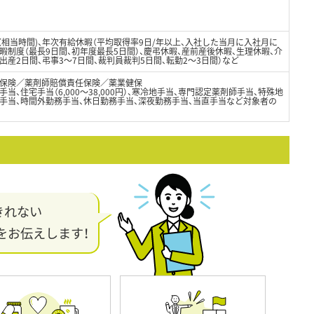
日（相当時間)、年次有給休暇（平均取得率9日/年以上、入社した当月に入社月に
暇制度（最長9日間、初年度最長5日間）、慶弔休暇、産前産後休暇、生理休暇、介
出産2日間、弔事3～7日間、裁判員裁判5日間、転勤2～3日間）など
保険／薬剤師賠償責任保険／薬業健保
当、住宅手当（6,000～38,000円）、寒冷地手当、専門認定薬剤師手当、特殊地
勤手当、時間外勤務手当、休日勤務手当、深夜勤務手当、当直手当など対象者の
きれない
をお伝えします！