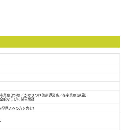
宅業務（居宅）／かかりつけ薬剤師業務／在宅業務（施設）
全般ならびに付帯業務
取得見込みの方を含む）
円