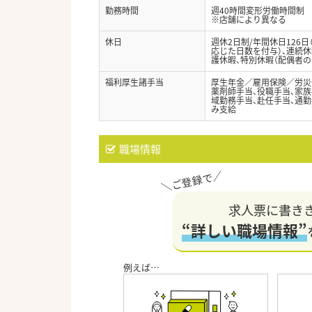
勤務時間
週40時間変形労働時間制
※店舗により異なる
休日
週休2日制/年間休日126
応じた日数を付与）、連続休
護休暇、特別休暇（配偶者の
福利厚生諸手当
厚生年金／雇用保険／労災
薬剤師手当、役職手当、家族手
域勤務手当、赴任手当、通
み支給
職場情報
求人票に書き
“詳しい職場情報”