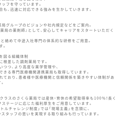
タッフを守っています。
合も、迅速に対応できる強みを生かしていきます。
薬局グループのビジョンや社内規定などをご案内。
ら薬局の薬剤師』として、安心してキャリアをスタートいただく
修と絡めて中途入社専門の体系的な研修をご用意。
す。
を図る組織体制
に根差した調剤薬局です。
いつつ、より高度な薬学管理や、
できる専門医療機関連携薬局も取得しています。
れており、患者様や医療機関と信頼関係を築きやすい体制があ
す。
プクラスのさくら薬局では産休・育休の希望取得率も100％！長く
フステージに応じた福利厚生をご用意しています。
トルチャレンジ制度」では「現場主義」を念頭に、
やスタッフの思いを実現する取り組みも行っています。