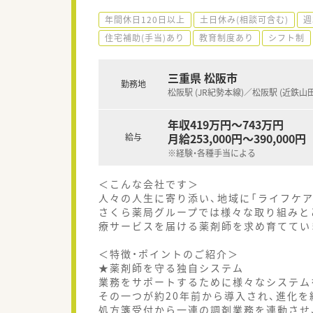
年間休日120日以上
土日休み(相談可含む)
週
住宅補助(手当)あり
教育制度あり
シフト制
三重県 松阪市
勤務地
松阪駅 (JR紀勢本線)／松阪駅 (近鉄山
年収419万円～743万円
月給253,000円～390,000円
給与
※経験・各種手当による
＜こんな会社です＞
人々の人生に寄り添い、地域に「ライフケ
さくら薬局グループでは様々な取り組みと
療サービスを届ける薬剤師を求め育ててい
＜特徴・ポイントのご紹介＞
★薬剤師を守る独自システム
業務をサポートするために様々なシステム
その一つが約20年前から導入され、進化を続
処方箋受付から一連の調剤業務を連動させ