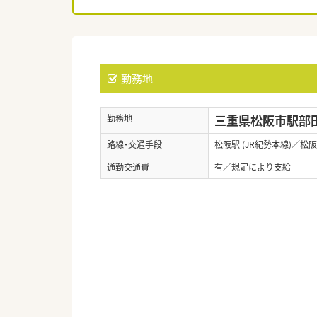
勤務地
三重県松阪市駅部田
勤務地
路線・交通手段
松阪駅 (JR紀勢本線)／松阪
通勤交通費
有／規定により支給