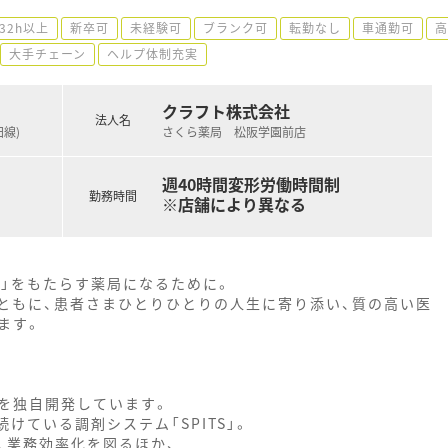
32h以上
新卒可
未経験可
ブランク可
転勤なし
車通勤可
高
大手チェーン
ヘルプ体制充実
クラフト株式会社
法人名
田線)
さくら薬局 松阪学園前店
週40時間変形労働時間制
勤務時間
※店舗により異なる
ア」をもたらす薬局になるために。
ともに、患者さまひとりひとりの人生に寄り添い、質の高い医
ます。
を独自開発しています。
けている調剤システム「SPITS」。
、業務効率化を図るほか、