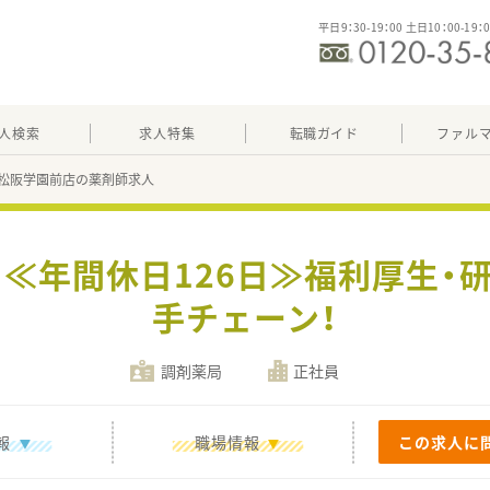
平日9：30-19：00 土日10：00-19：
人検索
求人特集
転職ガイド
ファル
松阪学園前店の薬剤師求人
募 ≪年間休日126日≫福利厚生・
手チェーン！
調剤薬局
正社員
報
職場情報
この求人に