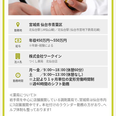
宮城県 仙台市青葉区
北仙台駅 (JR仙山線)／北仙台駅 (仙台市営地下鉄南北線)
勤務地
年収450万円～550万円
※年齢・経験による
給与
株式会社ワークイン
つくし薬局 北仙台店
法人名
月～金／9：00～18：00（休憩60分）
土 ／9：00～13：00（休憩なし）
※上記より１ヶ月単位の変形労働時間制
勤務時間
※週40時間のシフト勤務
≪薬局について≫
岩手県を中心に店舗展開している調剤薬局で、宮城県は仙台市内
に3店舗展開中です。本社付けのラウンダー勤務の方がおり、ヘ
ルプ体制も整っております！