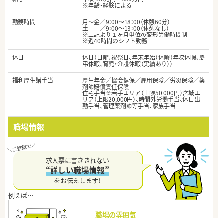
※年齢・経験による
勤務時間
月～金／9：00～18：00（休憩60分）
土 ／9：00～13：00（休憩なし）
※上記より１ヶ月単位の変形労働時間制
※週40時間のシフト勤務
休日
休日（日曜、祝祭日、年末年始）休暇（年次休暇、慶
弔休暇、育児・介護休暇（実績あり））
福利厚生諸手当
厚生年金／協会健保／雇用保険／労災保険／薬
剤師賠償責任保険
住宅手当※岩手エリア（上限50,000円）宮城エ
リア（上限20,000円）、時間外労働手当、休日出
勤手当、管理薬剤師等手当、家族手当
職場情報
求人票に書ききれない
“詳しい職場情報”
をお伝えします！
職場の雰囲気