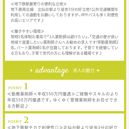
≪地下鉄駅最寄りの便利な立地≫
地下鉄南北線 北仙台駅より徒歩3分の好立地！公共交通機関を
利用しての通勤をお願いしておりますが、JRやバスも多く利便性
の高いエリアです♪
≪働きやすい環境≫
常時2名体制の薬局で「1人薬剤師は避けたい」、「交通の便が良い
地域で就業したい」薬剤師さんへお勧めの求人です!常勤薬剤師2
名、パート薬剤師1名が在籍しております。子育てを経験してい
る方もおり、子育て世代の方にも理解がある職場です♪
advantage
求人の魅力
≪勤務薬剤師×年収550万円優遇≫ご経験やスキルのより
年収550万円優遇です。ゆくゆく管理薬剤師をお任せでき
る方歓迎♪
≪地下鉄駅チカで利便性◎≫北仙台駅より徒歩3分の好立