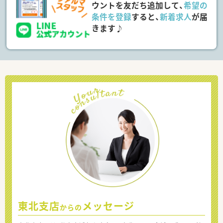
ウントを友だち追加して、
希望の
条件を登録
すると、
新着求人
が届
きます♪
東北支店
メッセージ
からの