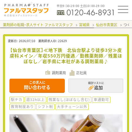
平日9：30-19：00 土日10：00-19：00
薬剤師の転職・求人サイト ファルマスタッフ
宮城県
仙台市青葉区
つく
更新日：
2026/07/10
薬剤師求人ID：
22629
【仙台市青葉区】≪地下鉄 北仙台駅より徒歩3分≫皮
膚科メイン／年収550万円優遇／勤務薬剤師／残業ほ
ぼなし／岩手県に本社がある調剤薬局♪
調剤薬局
正社員
この求人に
検討リストに
問い合わせる
追加
駅チカ
週32h以上
残業なし(ほぼなし含む)
車通勤可
教育制度あり
シフト制
大手チェーン以外