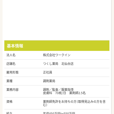
基本情報
法人名
株式会社ワークイン
店舗名
つくし薬局 北仙台店
雇用形態
正社員
業種
調剤薬局
業務内容
調剤／監査／服薬指導
皮膚科 70枚/日 薬剤師2.5名
資格
薬剤師免許をお持ちの方（取得見込みの方を含
む）
給与
年収450万円～550万円