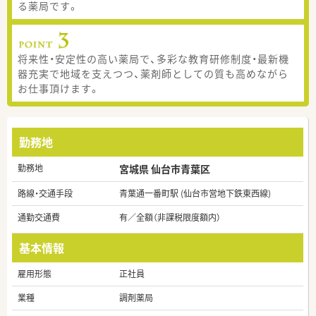
る薬局です。
将来性・安定性の高い薬局で、多彩な教育研修制度・最新機
器充実で地域を支えつつ、薬剤師としての質も高めながら
お仕事頂けます。
勤務地
勤務地
宮城県 仙台市青葉区
路線・交通手段
青葉通一番町駅 (仙台市営地下鉄東西線)
通勤交通費
有／全額（非課税限度額内）
基本情報
雇用形態
正社員
業種
調剤薬局