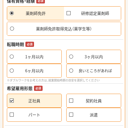
保有資格・経験
必須
薬剤師免許
研修認定薬剤師
薬剤師免許取得見込（薬学生等）
転職時期
必須
1ヶ月以内
3ヶ月以内
6ヶ月以内
良いところがあれば
※ダブルワークをお考えの方は、就業開始時期の目安を選択してください
希望雇用形態
必須
正社員
契約社員
パート
派遣