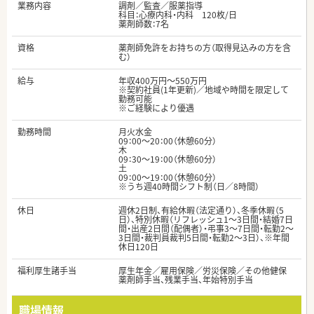
業務内容
調剤／監査／服薬指導
科目：心療内科・内科 120枚/日
薬剤師数：7名
資格
薬剤師免許をお持ちの方（取得見込みの方を含
む）
給与
年収400万円～550万円
※契約社員(1年更新)／地域や時間を限定して
勤務可能
※ご経験により優遇
勤務時間
月火水金
09：00～20：00（休憩60分）
木
09：30～19：00（休憩60分）
土
09：00～19：00（休憩60分）
※うち週40時間シフト制（日／8時間）
休日
週休2日制、有給休暇（法定通り）、冬季休暇（5
日）、特別休暇（リフレッシュ1～3日間・結婚7日
間・出産2日間（配偶者）・弔事3～7日間・転勤2～
3日間・裁判員裁判5日間・転勤2～3日）、※年間
休日120日
福利厚生諸手当
厚生年金／雇用保険／労災保険／その他健保
薬剤師手当、残業手当、年始特別手当
職場情報