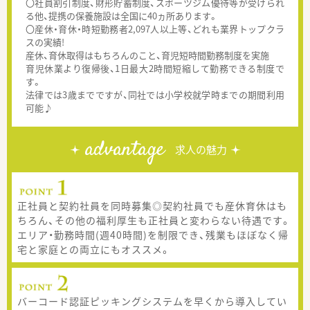
〇社員割引制度、財形貯蓄制度、スポーツジム優待等が受けられ
る他、提携の保養施設は全国に40ヵ所あります。
〇産休・育休・時短勤務者2,097人以上等、どれも業界トップクラ
スの実績!
産休、育休取得はもちろんのこと、育児短時間勤務制度を実施
育児休業より復帰後、1日最大2時間短縮して勤務できる制度で
す。
法律では3歳までですが、同社では小学校就学時までの期間利用
可能♪
advantage
求人の魅力
正社員と契約社員を同時募集◎契約社員でも産休育休はも
ちろん、その他の福利厚生も正社員と変わらない待遇です。
エリア・勤務時間(週40時間)を制限でき、残業もほぼなく帰
宅と家庭との両立にもオススメ。
バーコード認証ピッキングシステムを早くから導入してい