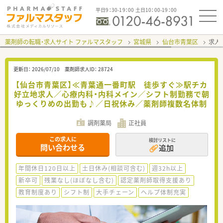
平日9：30-19：00 土日10：00-19：00
薬剤師の転職・求人サイト ファルマスタッフ
宮城県
仙台市青葉区
求人I
更新日：
2026/07/10
薬剤師求人ID：
28724
【仙台市青葉区】≪青葉通一番町駅 徒歩すぐ≫駅チカ
好立地求人／心療内科・内科メイン／シフト制勤務で朝
ゆっくりめの出勤も♪／日祝休み／薬剤師複数名体制
調剤薬局
正社員
この求人に
検討リストに
問い合わせる
追加
年間休日120日以上
土日休み(相談可含む)
週32h以上
新卒可
残業なし(ほぼなし含む)
認定薬剤師取得支援あり
教育制度あり
シフト制
大手チェーン
ヘルプ体制充実