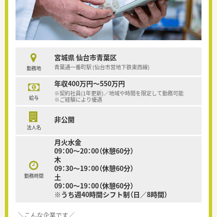
宮城県 仙台市青葉区
青葉通一番町駅 (仙台市営地下鉄東西線)
勤務地
年収400万円～550万円
※契約社員(1年更新)／地域や時間を限定して勤務可能
給与
※ご経験により優遇
非公開
法人名
月火水金
09：00～20：00（休憩60分）
木
09：30～19：00（休憩60分）
勤務時間
土
09：00～19：00（休憩60分）
※うち週40時間シフト制（日／8時間）
＼こんな企業です／