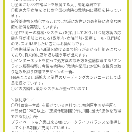
○全国に1,000店舗以上を展開する大手調剤薬局です。
○東京大学病院をはじめ全国の病院の敷地内に薬局を持ってい
ます。
病診薬連携を強化することで、地域にお住いの患者様に高度な医
療の提供を実現しています。
○全店「同一の機械・システム」を採用しており、且つ処方箋の応
需内容が多岐にわたる（敷地内・病院門前・医療モール・CL門前）
ので、スキルUPしたい方にはお勧めもです。
○長期就業＆自己研讃を続ける事で給与があがる仕組みになっ
ており、将来的に高年収も狙う事が出来ます。
○インターネットを使って処方薬の飲み方を遠隔指導する「オン
ライン服薬指導」、今後も病院の「敷地内薬局」の推進、女性客の取
り込みを狙う店舗でデザインの一新。
M&Aによる店舗拡大と業界のリーディングカンパニーとして成
長を続けています。
○どの店舗も、最新システムが整っています！
＼福利厚生／
〇「社員第一主義」を掲げている同社では、福利厚生面が手厚く
年間休日120日以上、「連続休暇制度（年に1回、最大9連休を取得
できる制度）」等
プライベートも充実出来る様にワークライフバランスを後押し
してくれる制度が充実しています。