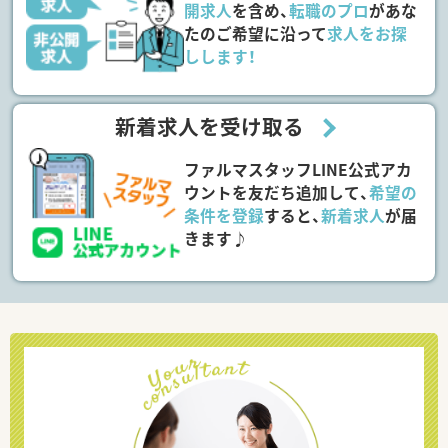
開求人
を含め、
転職のプロ
があな
たのご希望に沿って
求人をお探
しします！
新着求人を受け取る
ファルマスタッフLINE公式アカ
ウントを友だち追加して、
希望の
条件を登録
すると、
新着求人
が届
きます♪