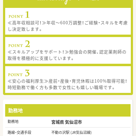
≪高年収相談可！≫年収～600万調整！ご経験・スキルを考慮
し決定致します。
≪スキルアップをサポート！≫勉強会の開催、認定薬剤師の
取得を積極的に支援しています。
≪安心の福利厚生≫産前・産後・育児休暇は100%取得可能！
時短勤務で働く方も多数で女性にも嬉しい職場です。
勤務地
勤務地
宮城県 気仙沼市
路線・交通手段
不動の沢駅 (JR気仙沼線)