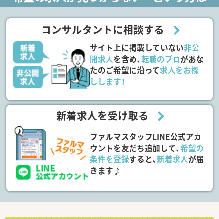
コンサルタントに相談する
サイト上に掲載していない
非公
開求人
を含め、
転職のプロ
があな
たのご希望に沿って
求人をお探
しします！
新着求人を受け取る
ファルマスタッフLINE公式アカ
ウントを友だち追加して、
希望の
条件を登録
すると、
新着求人
が届
きます♪