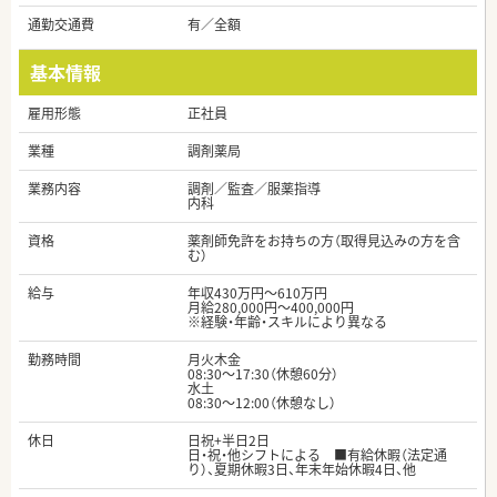
通勤交通費
有／全額
基本情報
雇用形態
正社員
業種
調剤薬局
業務内容
調剤／監査／服薬指導
内科
資格
薬剤師免許をお持ちの方（取得見込みの方を含
む）
給与
年収430万円～610万円
月給280,000円～400,000円
※経験・年齢・スキルにより異なる
勤務時間
月火木金
08:30～17:30（休憩60分）
水土
08:30～12:00（休憩なし）
休日
日祝+半日2日
日・祝・他シフトによる ■有給休暇（法定通
り）、夏期休暇3日、年末年始休暇4日、他