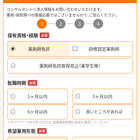
コンサルタントへ求人情報をお問い合わせいただけます。
薬局・病院等への直接応募ではございませんので、ご安心ください。
1
2
3
4
保有資格・経験
必須
薬剤師免許
研修認定薬剤師
薬剤師免許取得見込（薬学生等）
転職時期
必須
1ヶ月以内
3ヶ月以内
6ヶ月以内
良いところがあれば
※ダブルワークをお考えの方は、就業開始時期の目安を選択してください
希望雇用形態
必須