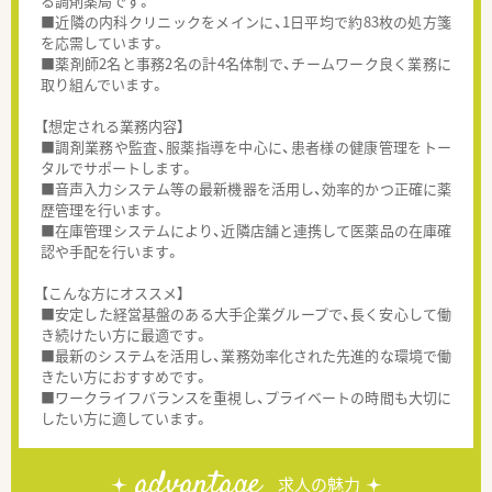
る調剤薬局です。
■近隣の内科クリニックをメインに、1日平均で約83枚の処方箋
を応需しています。
■薬剤師2名と事務2名の計4名体制で、チームワーク良く業務に
取り組んでいます。
【想定される業務内容】
■調剤業務や監査、服薬指導を中心に、患者様の健康管理をトー
タルでサポートします。
■音声入力システム等の最新機器を活用し、効率的かつ正確に薬
歴管理を行います。
■在庫管理システムにより、近隣店舗と連携して医薬品の在庫確
認や手配を行います。
【こんな方にオススメ】
■安定した経営基盤のある大手企業グループで、長く安心して働
き続けたい方に最適です。
■最新のシステムを活用し、業務効率化された先進的な環境で働
きたい方におすすめです。
■ワークライフバランスを重視し、プライベートの時間も大切に
したい方に適しています。
advantage
求人の魅力