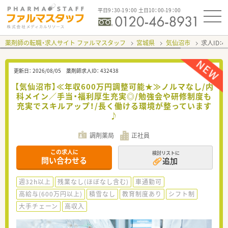
平日9：30-19：00 土日10：00-19：00
薬剤師の転職・求人サイト ファルマスタッフ
宮城県
気仙沼市
求人ID：
更新日：
2026/08/05
薬剤師求人ID：
432438
【気仙沼市】≪年収600万円調整可能★≫ノルマなし/内
科メイン／手当・福利厚生充実◎/勉強会や研修制度も
充実でスキルアップ！/長く働ける環境が整っています
♪
調剤薬局
正社員
この求人に
検討リストに
問い合わせる
追加
週32h以上
残業なし(ほぼなし含む)
車通勤可
高給与(600万円以上)
積雪なし
教育制度あり
シフト制
大手チェーン
高収入