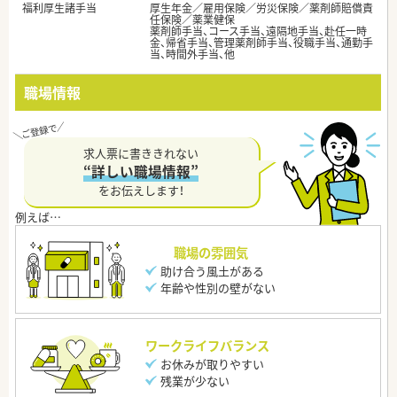
福利厚生諸手当
厚生年金／雇用保険／労災保険／薬剤師賠償責
任保険／薬業健保
薬剤師手当、コース手当、遠隔地手当、赴任一時
金、帰省手当、管理薬剤師手当、役職手当、通勤手
当、時間外手当、他
職場情報
求人票に書ききれない
“詳しい職場情報”
をお伝えします！
職場の雰囲気
助け合う風土がある
年齢や性別の壁がない
ワークライフバランス
お休みが取りやすい
残業が少ない