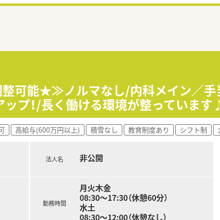
円調整可能★≫ノルマなし/内科メイン／手
ップ！/長く働ける環境が整っています
可
高給与(600万円以上)
積雪なし
教育制度あり
シフト制
非公開
法人名
月火木金
08:30～17:30（休憩60分）
勤務時間
水土
08:30～12:00（休憩なし）