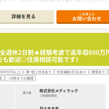
科をメインに1日あたり50枚前後の処方箋を応需する見込みです
名、事務数名体制であり、ゆとりを持って業務に取り組める環境で
この求人に
て】
詳細を見る
お問い合わせ
かりの新しい店舗であり、新規開設に伴う正社員の募集でございま
り、新しい環境でキャリアを築きたい方を歓迎いたします。
う強い意欲を持ち、患者さまとのコミュニケーションを大切にで
舗で、新しい人間関係と環境でスタートを切りたい方に最適です
やブランクがある方も、研修制度が充実しているため安心して挑
完全週休2日制★経験考慮で高年収600
い科目を経験し、自身の薬剤師としてのスキルを高めたい方に推
方も歓迎◎住居相談可能です！
600万円以上)
寮・借上社宅あり
住宅補助(手当)あり
積雪あり
宅
~18時までの職場
株式会社メディラック
法人名
三峰調剤薬局
月火水木金