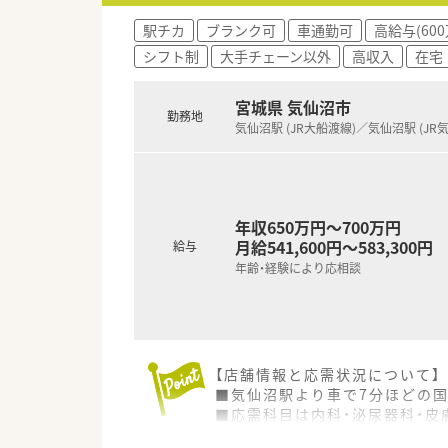
い！■□
駅チカ
ブランク可
車通勤可
高給与(60
シフト制
大手チェーン以外
高収入
在宅
宮城県 気仙沼市
勤務地
気仙沼駅 (JR大船渡線)／気仙沼駅 (JR
年収650万円～700万円
月給541,600円～583,300円
給与
年齢・経験により応相談
【店舗情報と応需状況について】
■気仙沼駅より車で7分ほどの国
■応需科目は内科・泌尿器科・皮
■薬剤師3名体制で事務員も3名