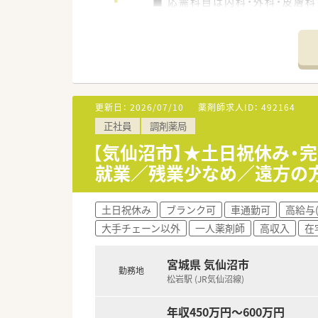
■ 応需科目は内科・外科・皮膚
■ 薬剤師は常勤2名、非常勤9
【募集背景と求める人物像につい
■ 2025年2月に開局したば
■ 未経験者の方も相談可能であ
■ 地域医療に貢献したいとい
更新日：
2026/07/10
薬剤師求人ID：
492164
【こんな方にオススメ】
正社員
調剤薬局
■ 開局したばかりの綺麗な店
■ 調剤薬局での経験がない方
【気仙沼市】★土日祝休み・
■ 胃腸科・外科・皮膚科の幅広
就業／残業少なめ／遠方の
土日祝休み
ブランク可
車通勤可
高給与(
大手チェーン以外
一人薬剤師
高収入
在
宮城県 気仙沼市
勤務地
松岩駅 (JR気仙沼線)
年収450万円～600万円