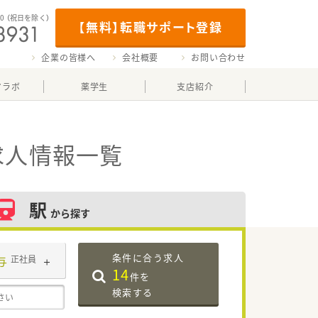
00
（祝日を除く）
【無料】転職サポート登録
企業の皆様へ
会社概要
お問い合わせ
マラボ
薬学生
支店紹介
求人情報一覧
駅
から探す
条件に合う求人
与
正社員
14
件を
検索する