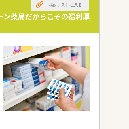
検討リストに追加
す。
できます。
ェーン薬局だからこその福利厚
います。
。