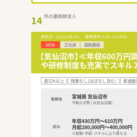
件の薬剤師求人
14
更新日：
2026/08/05
薬剤師求人ID：
432438
NEW
正社員
調剤薬局
【気仙沼市】≪年収600万
や研修制度も充実でスキルア
週32h以上
残業なし(ほぼなし含む)
車通勤
宮城県 気仙沼市
勤務地
不動の沢駅 (JR気仙沼線)
年収430万円～610万円
月給280,000円～400,000円
給与
※経験・年齢・スキルにより異なる