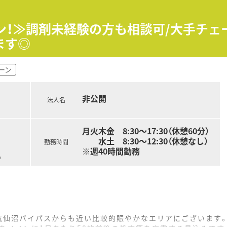
学び、その分野の専門知識を深めたいと考える方に最適な環境で
ブランクがある方も、研修制度が充実しているため安心して挑戦
イン！≫調剤未経験の方も相談可/大手チ
基盤と充実した福利厚生のもとで、長期的に働きたい方に適して
ます◎
ーン
非公開
法人名
月火木金 8:30～17:30（休憩60分）
水土 8:30～12:30（休憩なし）
勤務時間
※週40時間勤務
る
の気仙沼バイパスからも近い比較的賑やかなエリアにございます