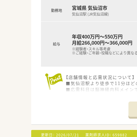
宮城県 気仙沼市
勤務地
気仙沼駅 (JR気仙沼線)
年収400万円～550万円
月給266,000円～366,000円
給与
※経験者・スキル等考慮
※ご経験・ご年齢・役職などにより異な
【店舗情報と応需状況について】
■気仙沼駅より徒歩で11分ほど
■応需科目は脳神経内科メインで
■薬剤師は常勤4名、非常勤11
【法人特徴について】
■東証プライム上場企業である
■信頼される薬局を目指し、最新
■在宅医療は東北から沖縄まで
更新日：
2026/07/21
薬剤師求人ID：
659882