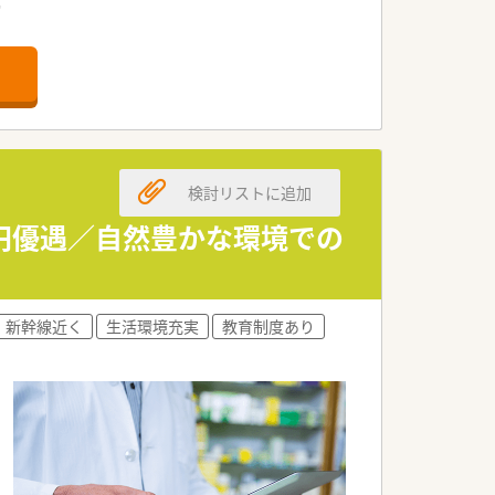
。
す。
す。
きる方を求めています。
検討リストに追加
。
戦できます。
万円優遇／自然豊かな環境での
奨いたします。
新幹線近く
生活環境充実
教育制度あり