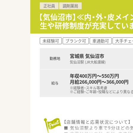
【こんな方にオススメ】
正社員
調剤薬局
■脳神経内科の処方を集中的に
■調剤薬局での経験がない方や
【気仙沼市】≪内・外・皮メ
■大手グループの安定した経営
生や研修制度が充実してい
未経験可
ブランク可
車通勤可
大手チェ
宮城県 気仙沼市
勤務地
気仙沼駅 (JR大船渡線)
年収400万円～550万円
月給266,000円～366,000円
給与
※経験者・スキル等考慮
※ご経験・ご年齢・役職などにより異な
【店舗情報と応需状況について】
■ 気仙沼駅より車で9分ほど