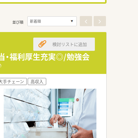
並び順
検討リストに追加
当・福利厚生充実◎/勉強会
♪
大手チェーン
高収入