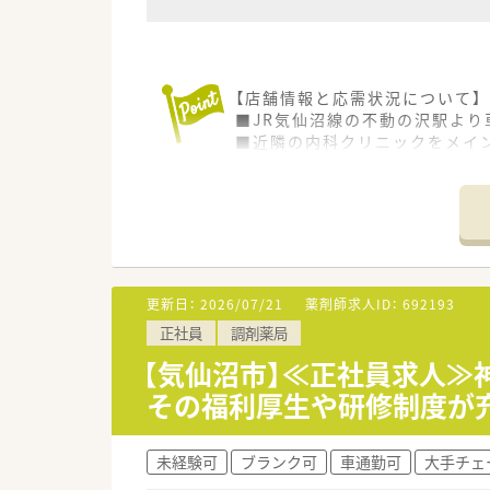
【店舗情報と応需状況について】
■JR気仙沼線の不動の沢駅より
■近隣の内科クリニックをメイン
■薬剤師2名と事務2名の計4名
【想定される業務内容】
■調剤業務や監査、服薬指導を
■音声入力システム等の最新機
■在庫管理システムにより、近
更新日：
2026/07/21
薬剤師求人ID：
692193
【こんな方にオススメ】
正社員
調剤薬局
■安定した経営基盤のある大手
■最新のシステムを活用し、業
【気仙沼市】≪正社員求人≫
■ワークライフバランスを重視
その福利厚生や研修制度が
未経験可
ブランク可
車通勤可
大手チェ