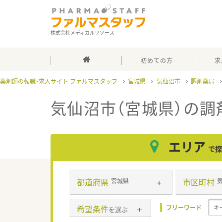
株式会社メディカルリソース
初めての方
求
薬剤師の転職・求人サイト ファルマスタッフ
宮城県
気仙沼市
調剤薬局
気仙沼市（宮城県）の調
エリア
で探
都道府県
市区町村
宮城県
希望条件
フリーワード
を選ぶ