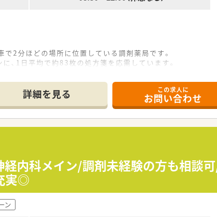
車で2分ほどの場所に位置している調剤薬局です。
に、1日平均で約83枚の処方箋を応需しています。
体制で、チームワーク良く業務に取り組んでいます。
この求人に
詳細を見る
お問い合わせ
中心に、患者様の健康管理をトータルでサポートします。
器を活用し、効率的かつ正確に薬歴管理を行います。
隣店舗と連携して医薬品の在庫確認や手配を行います。
企業グループで、長く安心して働き続けたい方に最適です。
務効率化された先進的な環境で働きたい方におすすめです。
神経内科メイン/調剤未経験の方も相談可
し、プライベートの時間も大切にしたい方に適しています。
充実◎
ーン