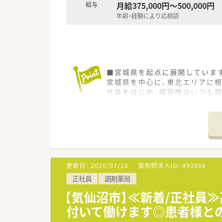
月給375,000円～500,000円
給与
年齢・経験により応相談
■宮城県を起点に展開していま
宮城県を中心に、東北エリアに根
社長をはじめ、経営陣はいつも
調剤薬局の運営にとどまらず、福
■地域社会に根差した調剤薬局
このモットーを掲げ、より多く
そのため、最新機器の導入を積極
■薬局紹介■
更新日：
2026/07/10
薬剤師求人ID：
492066
自然が多い地域にある薬局です！
正社員
調剤薬局
門前の病院は内科、精神科、神経
地元の方々のご利用が多く、「な
【気仙沼市】≪新着/正社員≫
平日のみの開局、17時30分の
付いて働けます◎患者様と
□■近隣にお住いの方はもちろ