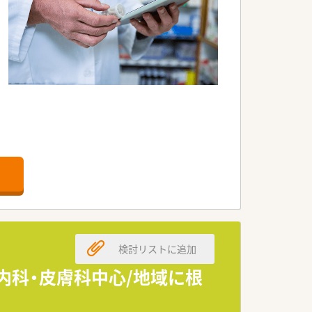
ます。
療に力を入れています。
ます。
検討リストに追加
へ、丁寧な服薬指導を心がけています。
/内科・皮膚科中心/地域に根
ですので、お気軽にお問い合わせくださ