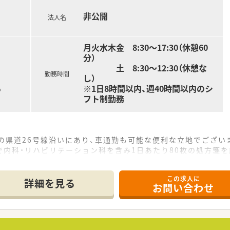
非公開
法人名
月火水木金 8:30～17:30（休憩60
分）
土 8:30～12:30（休憩な
勤務時間
し）
※1日8時間以内、週40時間以内のシ
る
フト制勤務
の県道26号線沿いにあり、車通勤も可能な便利な立地でござい
内科・リハビリテーション科を含み1日あたり80枚の処方箋を
名、事務員2名体制と手厚い人員配置で業務に取り組めます。
この求人に
詳細を見る
お問い合わせ
東邦ホールディングスのグループ会社として全国に約350店舗
のICTを導入した薬歴管理や作業の機械化を積極的に推進して
多くの店舗にて取り組み、地域医療に深く貢献する企業でござい