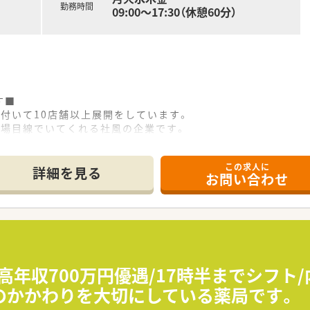
勤務時間
09:00～17:30（休憩60分）
す■
付いて10店舗以上展開をしています。
現場目線でいてくれる社風の企業です。
祉・介護事業にも参入しており、会社としての安定感もござい
この求人に
■
詳細を見る
お問い合わせ
の時間をご利用いただく皆様に費やせるよう、服薬指導・在宅医
的に行い、薬物事故防止はもちろん、業務効率化を図っており
科を応需しているため、この3科目がメイン科目になります。
んでも相談できる、かかりつけ薬局」としてご利用いただく皆様
高年収700万円優遇/17時半までシフト
終業で残業時間も少なめですので仕事とプライベートの両立も◎
のかかわりを大切にしている薬局です。
ん、遠方からお越しの方も大歓迎です！遠方の方は住居相談可能