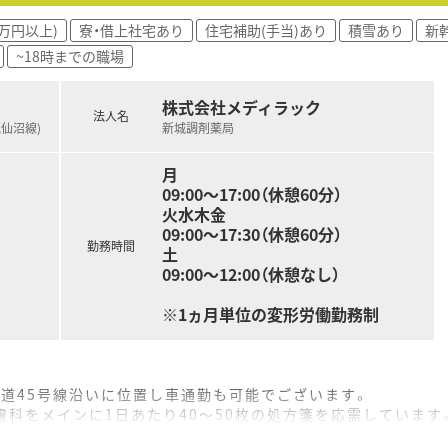
0万円以上)
寮・借上社宅あり
住宅補助(手当)あり
積雪あり
新
~18時までの職場
株式会社メディラック
法人名
気仙沼線)
新城調剤薬局
月
09:00～17:00（休憩60分）
火水木金
09:00～17:30（休憩60分）
勤務時間
土
09:00～12:00（休憩なし）
※1ヵ月単位の変形労働勤務制
道45号線沿いに位置し車通勤も可能でございます。
膚科をメインに1日あたり40～50枚の処方箋を応需しています
在籍しており、ゆとりを持って業務に取り組める環境です。