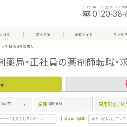
平日9：30-19：00 土日10：00-19：
人検索
求人特集
転職ガイド
ファル
正社員
剤薬局・正社員
の薬剤師転職・
す
業種
雇用形態 / 給
気仙沼市
調剤薬局
求人IDで検索