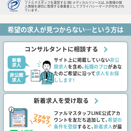
ファルマスタッフを運営する（株）メディカルリソースは、お客様の個
人情報を適切に管理する事業者としてプライバシーマークが付与され
ています。
希望の求人が見つからない…という方は
コンサルタントに相談する
サイト上に掲載していない
非公
開求人
を含め、
転職のプロ
があな
たのご希望に沿って
求人をお探
しします！
新着求人を受け取る
ファルマスタッフLINE公式アカ
ウントを友だち追加して、
希望の
条件を登録
すると、
新着求人
が届