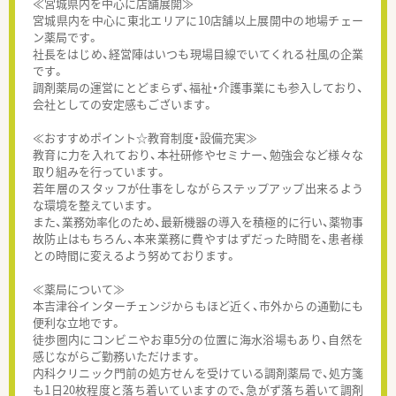
≪宮城県内を中心に店舗展開≫
宮城県内を中心に東北エリアに10店舗以上展開中の地場チェー
ン薬局です。
社長をはじめ、経営陣はいつも現場目線でいてくれる社風の企業
です。
調剤薬局の運営にとどまらず、福祉・介護事業にも参入しており、
会社としての安定感もございます。
≪おすすめポイント☆教育制度・設備充実≫
教育に力を入れており、本社研修やセミナー、勉強会など様々な
取り組みを行っています。
若年層のスタッフが仕事をしながらステップアップ出来るよう
な環境を整えています。
また、業務効率化のため、最新機器の導入を積極的に行い、薬物事
故防止はもちろん、本来業務に費やすはずだった時間を、患者様
との時間に変えるよう努めております。
≪薬局について≫
本吉津谷インターチェンジからもほど近く、市外からの通勤にも
便利な立地です。
徒歩圏内にコンビニやお車5分の位置に海水浴場もあり、自然を
感じながらご勤務いただけます。
内科クリニック門前の処方せんを受けている調剤薬局で、処方箋
も1日20枚程度と落ち着いていますので、急がず落ち着いて調剤