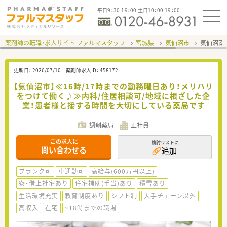
平日9：30-19：00 土日10：00-19：00
薬剤師の転職・求人サイト ファルマスタッフ
宮城県
気仙沼市
気仙沼南
更新日：
2026/07/10
薬剤師求人ID：
458172
【気仙沼市】≪16時/17時までの勤務曜日あり！メリハリ
をつけて働く♪≫内科/住居相談可/地域に根ざした企
業！患者様と接する時間を大切にしている薬局です
調剤薬局
正社員
この求人に
検討リストに
問い合わせる
追加
ブランク可
車通勤可
高給与(600万円以上)
寮・借上社宅あり
住宅補助(手当)あり
積雪あり
生活環境充実
教育制度あり
シフト制
大手チェーン以外
高収入
在宅
~18時までの職場