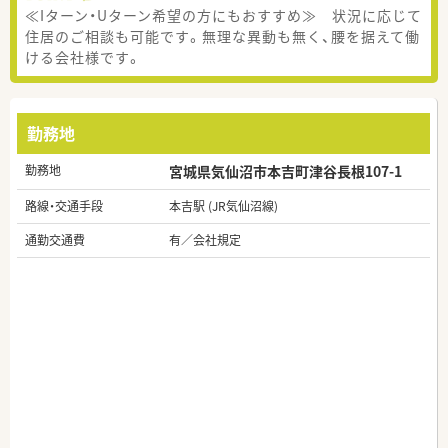
≪Iターン・Uターン希望の方にもおすすめ≫ 状況に応じて
住居のご相談も可能です。無理な異動も無く、腰を据えて働
ける会社様です。
勤務地
勤務地
宮城県気仙沼市本吉町津谷長根107-1
路線・交通手段
本吉駅 (JR気仙沼線)
通勤交通費
有／会社規定