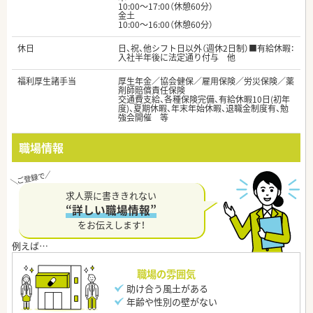
10:00～17:00（休憩60分）
金土
10:00～16:00（休憩60分）
休日
日、祝、他シフト日以外（週休2日制）■有給休暇：
入社半年後に法定通り付与 他
福利厚生諸手当
厚生年金／協会健保／雇用保険／労災保険／薬
剤師賠償責任保険
交通費支給、各種保険完備、有給休暇10日(初年
度)、夏期休暇、年末年始休暇、退職金制度有、勉
強会開催 等
職場情報
求人票に書ききれない
“詳しい職場情報”
をお伝えします！
職場の雰囲気
助け合う風土がある
年齢や性別の壁がない