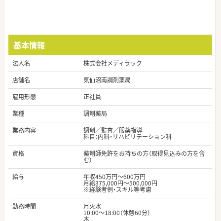
基本情報
法人名
株式会社メディラック
店舗名
気仙沼南調剤薬局
雇用形態
正社員
業種
調剤薬局
業務内容
調剤／監査／服薬指導
科目：内科・リハビリテーション科
資格
薬剤師免許をお持ちの方（取得見込みの方を含
む）
給与
年収450万円～600万円
月給375,000円～500,000円
※経験者例・スキル等考慮
勤務時間
月火水
10:00～18:00（休憩60分）
木