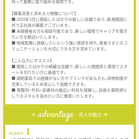
持って業務に取り組める環境です。
【募集背景と求める人物像について】
■ 2025年2月に開局したばかりの新しい店舗であり、新規開設に
伴う正社員の募集でございます。
■ 未経験者の方も相談可能であり、新しい環境でキャリアを築き
たい方を歓迎いたします。
■ 地域医療に貢献したいという強い意欲を持ち、患者さまとのコ
ミュニケーションを大切にできる方を求めています。
【こんな方にオススメ】
■ 開局したばかりの綺麗な店舗で、新しい人間関係と環境でスタ
ートを切りたい方に最適です。
■ 調剤薬局での経験がない方やブランクがある方も、研修制度が
充実しているため安心して挑戦できます。
■ 胃腸科・外科・皮膚科の幅広い科目を経験し、自身の薬剤師と
してのスキルを高めたい方に推奨いたします。
advantage
求人の魅力