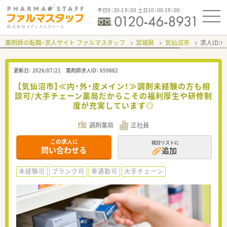
平日9：30-19：00 土日10：00-19：00
薬剤師の転職・求人サイト ファルマスタッフ
宮城県
気仙沼市
求人ID：
更新日：
2026/07/21
薬剤師求人ID：
659882
【気仙沼市】≪内・外・皮メイン！≫調剤未経験の方も相
談可/大手チェーン薬局だからこその福利厚生や研修制
度が充実しています◎
調剤薬局
正社員
この求人に
検討リストに
問い合わせる
追加
未経験可
ブランク可
車通勤可
大手チェーン