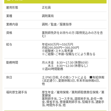
雇用形態
正社員
業種
調剤薬局
業務内容
調剤／監査／服薬指導
資格
薬剤師免許をお持ちの方（取得見込みの方を含
む）
給与
年収400万円～550万円
月給266,000円～366,000円
※経験者・スキル等考慮
※ご経験・ご年齢・役職などにより異なる
勤務時間
月火木金 8:30～17:30（休憩60分）
水土 8:30～12:30（休憩なし）
※週40時間勤務
休日
土（PM）日祝、その他シフトによる ■有給休暇
（法定通り）、夏期休暇3日、年末年始休暇4日、
他
福利厚生諸手当
厚生年金／雇用保険／薬剤師賠償責任保険／薬
業健保
薬剤師手当、コース手当、遠隔地手当、赴任一時
金、帰省手当、管理薬剤師手当、役職手当、通勤手
当、時間外手当、他