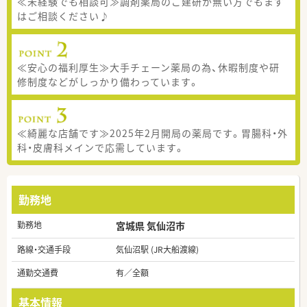
≪未経験でも相談可≫調剤薬局のご建研が無い方でもまず
はご相談ください♪
≪安心の福利厚生≫大手チェーン薬局の為、休暇制度や研
修制度などがしっかり備わっています。
≪綺麗な店舗です≫2025年2月開局の薬局です。胃腸科・外
科・皮膚科メインで応需しています。
勤務地
勤務地
宮城県 気仙沼市
路線・交通手段
気仙沼駅 (JR大船渡線)
通勤交通費
有／全額
基本情報