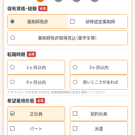
保有資格・経験
必須
薬剤師免許
研修認定薬剤師
薬剤師免許取得見込（薬学生等）
転職時期
必須
1ヶ月以内
3ヶ月以内
6ヶ月以内
良いところがあれば
※ダブルワークをお考えの方は、就業開始時期の目安を選択してください
希望雇用形態
必須
正社員
契約社員
パート
派遣