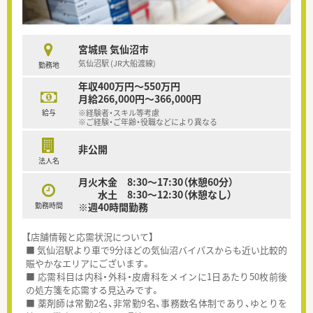
宮城県 気仙沼市
気仙沼駅 (JR大船渡線)
勤務地
年収400万円～550万円
月給266,000円～366,000円
給与
※経験者・スキル等考慮
※ご経験・ご年齢・役職などにより異なる
非公開
法人名
月火木金 8:30～17:30（休憩60分）
水土 8:30～12:30（休憩なし）
勤務時間
※週40時間勤務
【店舗情報と応需状況について】
■ 気仙沼駅より車で9分ほどの気仙沼バイパスからも近い比較的
賑やかなエリアにございます。
■ 応需科目は内科・外科・皮膚科をメインに1日あたり50枚前後
の処方箋を応需する見込みです。
■ 薬剤師は常勤2名、非常勤9名、事務数名体制であり、ゆとりを