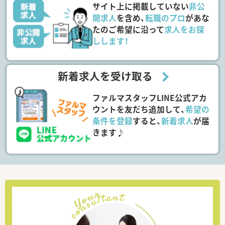
サイト上に掲載していない
非公
開求人
を含め、
転職のプロ
があな
たのご希望に沿って
求人をお探
しします！
新着求人を受け取る
ファルマスタッフLINE公式アカ
ウントを友だち追加して、
希望の
条件を登録
すると、
新着求人
が届
きます♪