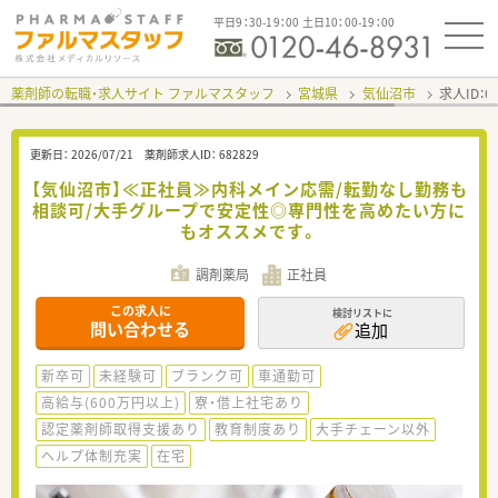
平日9：30-19：00 土日10：00-19：00
薬剤師の転職・求人サイト ファルマスタッフ
宮城県
気仙沼市
求人ID：
更新日：
2026/07/21
薬剤師求人ID：
682829
【気仙沼市】≪正社員≫内科メイン応需/転勤なし勤務も
相談可/大手グループで安定性◎専門性を高めたい方に
もオススメです。
調剤薬局
正社員
この求人に
検討リストに
問い合わせる
追加
新卒可
未経験可
ブランク可
車通勤可
高給与(600万円以上)
寮・借上社宅あり
認定薬剤師取得支援あり
教育制度あり
大手チェーン以外
ヘルプ体制充実
在宅