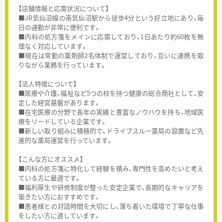
【店舗情報と応需状況について】
■JR気仙沼線の南気仙沼駅から徒歩4分という好立地にあり、毎
日の通勤が非常に便利です。
■内科の処方箋をメインに応需しており、1日あたり約60枚を無
理なく対応しています。
■現在は常勤の薬剤師2名体制で運営しており、互いに連携を取
りながら業務を行っています。
【法人特徴について】
■医療や介護、福祉など5つの柱を持つ健康の総合商社として、安
定した経営基盤があります。
■在宅医療の分野で長年の実績と豊富なノウハウを持ち、地域医
療をリードしている企業です。
■新しい取り組みに積極的で、ドライブスルー薬局の設置など先
進的な薬局運営を行っています。
【こんな方にオススメ】
■内科の処方箋に特化して経験を積み、専門性を高めたいと考え
ている方に最適です。
■福利厚生や研修制度が整った安定企業で、長期的なキャリアを
築きたい方におすすめです。
■患者様との対話時間を大切にし、落ち着いた環境で丁寧な仕事
をしたい方に適しています。