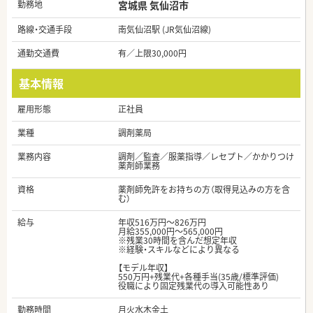
勤務地
宮城県 気仙沼市
路線・交通手段
南気仙沼駅 (JR気仙沼線)
通勤交通費
有／上限30,000円
基本情報
雇用形態
正社員
業種
調剤薬局
業務内容
調剤／監査／服薬指導／レセプト／かかりつけ
薬剤師業務
資格
薬剤師免許をお持ちの方（取得見込みの方を含
む）
給与
年収516万円～826万円
月給355,000円～565,000円
※残業30時間を含んだ想定年収
※経験・スキルなどにより異なる
【モデル年収】
550万円+残業代+各種手当(35歳/標準評価)
役職により固定残業代の導入可能性あり
勤務時間
月火水木金土