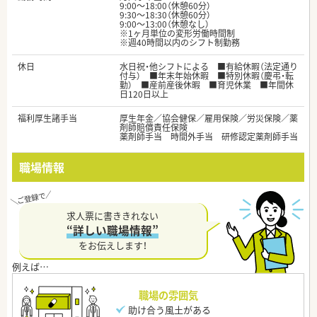
9:00～18:00（休憩60分）
9:30～18:30（休憩60分）
9:00～13:00（休憩なし）
※1ヶ月単位の変形労働時間制
※週40時間以内のシフト制勤務
休日
水日祝・他シフトによる ■有給休暇（法定通り
付与） ■年末年始休暇 ■特別休暇（慶弔・転
勤） ■産前産後休暇 ■育児休業 ■年間休
日120日以上
福利厚生諸手当
厚生年金／協会健保／雇用保険／労災保険／薬
剤師賠償責任保険
薬剤師手当 時間外手当 研修認定薬剤師手当
職場情報
求人票に書ききれない
“詳しい職場情報”
をお伝えします！
職場の雰囲気
助け合う風土がある