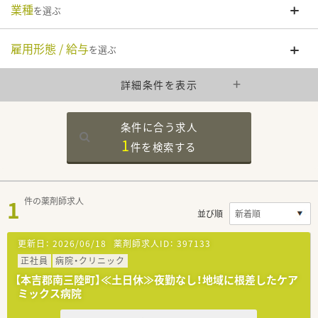
業種
を選ぶ
雇用形態 / 給与
を選ぶ
詳細条件を表示
条件に合う求人
1
件を
検索する
1
件の薬剤師求人
並び順
更新日：
2026/06/18
薬剤師求人ID：
397133
正社員
病院・クリニック
【本吉郡南三陸町】≪土日休≫夜勤なし！地域に根差したケア
ミックス病院