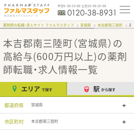
平日9：30-19：00 土日10：00-19：00
薬剤師の転職・求人サイト ファルマスタッフ
宮城県
本吉郡南三陸町
高
本吉郡南三陸町（宮城県）の
高給与(600万円以上)
の薬剤
師転職・求人情報一覧
エリア
駅
で探す
から探す
都道府県
宮城県
市区町村
本吉郡南三陸町