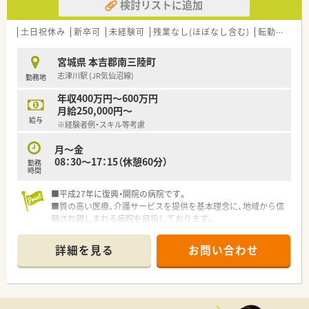
検討リストに追加
土日祝休み
新卒可
未経験可
残業なし(ほぼなし含む)
転勤なし
宮城県 本吉郡南三陸町
志津川駅 (JR気仙沼線)
勤務地
年収400万円～600万円
月給250,000円～
給与
※経験者例・スキル等考慮
月～金
08：30～17：15（休憩60分）
勤務
時間
■平成27年に復興・開院の病院です。
■質の高い医療、介護サービスを提供を基本理念に、地域から信
頼され親しまれる病院を目指しております。
■残業時間も少なく、終業時間も17時15分とプライベートを大
切にできます。
詳細を見る
お問い合わせ
■一般・療養あわせ90床。様々な科目に触れることもでき、病院
薬剤師としてのスキルを磨くことができます。