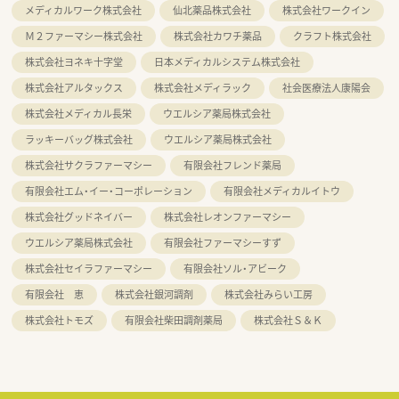
メディカルワーク株式会社
仙北薬品株式会社
株式会社ワークイン
Ｍ２ファーマシー株式会社
株式会社カワチ薬品
クラフト株式会社
株式会社ヨネキ十字堂
日本メディカルシステム株式会社
株式会社アルタックス
株式会社メディラック
社会医療法人康陽会
株式会社メディカル長栄
ウエルシア薬局株式会社
ラッキーバッグ株式会社
ウエルシア薬局株式会社
株式会社サクラファーマシー
有限会社フレンド薬局
有限会社エム・イー・コーポレーション
有限会社メディカルイトウ
株式会社グッドネイバー
株式会社レオンファーマシー
ウエルシア薬局株式会社
有限会社ファーマシーすず
株式会社セイラファーマシー
有限会社ソル・アビーク
有限会社 恵
株式会社銀河調剤
株式会社みらい工房
株式会社トモズ
有限会社柴田調剤薬局
株式会社Ｓ＆Ｋ