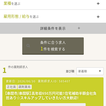
業種
を選ぶ
雇用形態 / 給与
を選ぶ
詳細条件を表示
条件に合う求人
1
件を
検索する
1
件の薬剤師求人
並び順
更新日：
2026/06/30
薬剤師求人ID：
585407
正社員
調剤薬局
【串間市/串間駅】高年収650万円可能！住宅補助半額会社負
担あり☆スキルアップしていきたい方大歓迎！