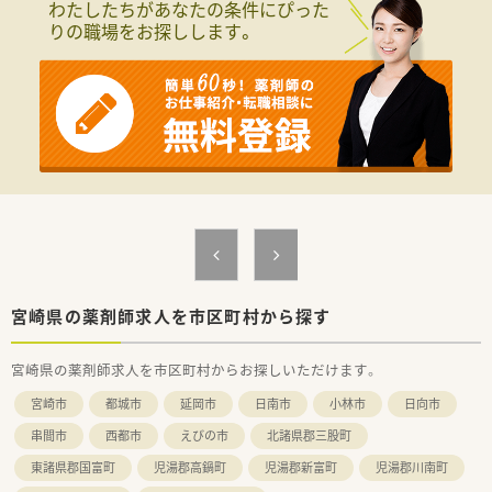
わたしたちがあなたの条件にぴった
り着実に経験を積むことができます。
りの職場をお探しします。
■外来の処方箋応需に加えて施設在宅の業務にも注力しており
幅広く地域医療に貢献できる環境です。
【法人特徴について】
■県内にグループを含めて4店舗を展開しており設立7年目で急
成長を遂げている勢いのある法人です。
■展開している店舗のうち3店舗が地域支援体制加算を取得して
おり地域密着型の運営を行っています。
■今後の事業拡大も見据えており患者様へより良い医療サービ
スを提供するための体制を強化しています。
【求人情報について】
■年収は650万円から750万円までと高くこれまでの経験やスキ
ルをしっかりと考慮して決定されます。
■週休2日制を採用しており日祝休みに加えてシフトによるお休
宮崎県の薬剤師求人を市区町村から探す
みがあり無理なく働き続けられる求人です。
■残業時間は月に1時間程度とほぼ発生せず仕事終わりの時間を
宮崎県の薬剤師求人を市区町村からお探しいただけます。
有意義に使うことができる働きやすい環境です。
宮崎市
都城市
延岡市
日南市
小林市
日向市
串間市
西都市
えびの市
北諸県郡三股町
東諸県郡国富町
児湯郡高鍋町
児湯郡新富町
児湯郡川南町