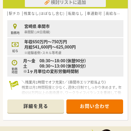
検討リストに追加
駅チカ
残業なし(ほぼなし含む)
転勤なし
車通勤可
高給与(600万円以上)
宮崎県 串間市
串間駅 (JR日南線)
勤務地
年収650万円～750万円
月給541,600円～625,000円
給与
※経験者例・スキル等考慮
月～金 08:30～18:00（休憩90分）
土 08:30～13:00（休憩00分）
勤務
※1ヶ月単位の変形労働時間制
時間
＼残業月1時間でオフ充実！／（串間市エリア担当より）
残業は月1時間程度と少なく、週休2日制でしっかり休めます。年
収650万円以上の高待遇で、ワークライフバランスを重視して働
きたい方にとてもおすすめの環境です。
＊------------------------------------------＊
詳細を見る
お問い合わせ
【店舗情報と応需状況について】
■最寄り駅から徒歩6分というアクセス良好な環境であり毎日の
通勤負担が少ない好立地の店舗です。
■主に内科や小児科の処方箋を1日あたり70枚程度応需してお