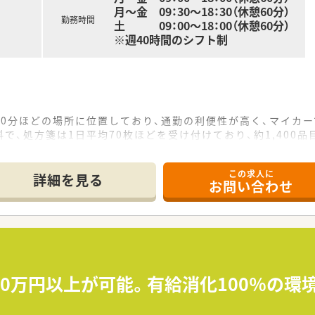
月～金 09：30～18：30（休憩60分）
勤務時間
土 09：00～18：00（休憩60分）
※週40時間のシフト制
0分ほどの場所に位置しており、通勤の利便性が高く、マイカ
で、処方箋は1日平均70枚ほどを受け付けており、約1,400
名の計4名体制で、事務員も5名在籍しており、非常に手厚い人
この求人に
て】
詳細を見る
お問い合わせ
り、年齢や経験、性別を問わず、地域医療に貢献したい意欲のあ
いるため、経験の浅い方やブランクがある方でも、周囲がサポー
た対応を大切にできる方を求めており、コミュニケーションを
営しており、「他喜力」を理念に掲げて地域の皆様に喜ばれる
っており、患者様が安心して相談できる環境づくりや在宅医療へ
550万円以上が可能。有給消化100％の
を重視しており、有給休暇の取得しやすさや残業削減に法人全体