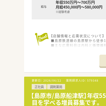
年収550万円～700万円
月給450,000円～580,000円
給与
※経験考慮
【店舗情報と応需状況について】
■島原鉄道線の島原駅から徒歩1
■主な応需科目は内科と循環器科
■薬剤師は正社員3名とパート1
【募集背景と求める人物像につい
■欠員補充に伴う急募案件であ
■人員体制にゆとりを持たせて
■患者様一人ひとりに寄り添っ
更新日：
2026/06/22
薬剤師求人ID：
579348
【法人特徴について】
正社員
調剤薬局
■島原エリアを中心に2店舗を運
■地域に根差した店舗運営を行
【島原市/島原船津駅】年収
■社員のワークライフバランス
目を学べる増員募集です。