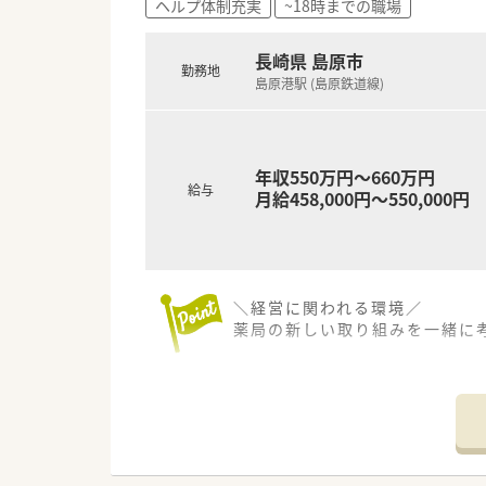
ヘルプ体制充実
~18時までの職場
【求人情報について】
■年俸制により年収550万円か
■昇給制度や各種手当が整って
長崎県 島原市
勤務地
■転勤がなく落ち着いた住環境
島原港駅 (島原鉄道線)
年収550万円～660万円
給与
月給458,000円～550,000円
＼経営に関われる環境／
薬局の新しい取り組みを一緒に
【店舗情報と応需状況について】
■最寄り駅の島原港駅から車で
■主に小児科の処方箋を1日50
■薬剤師2名と事務3名が在籍し
【募集背景と求める人物像につい