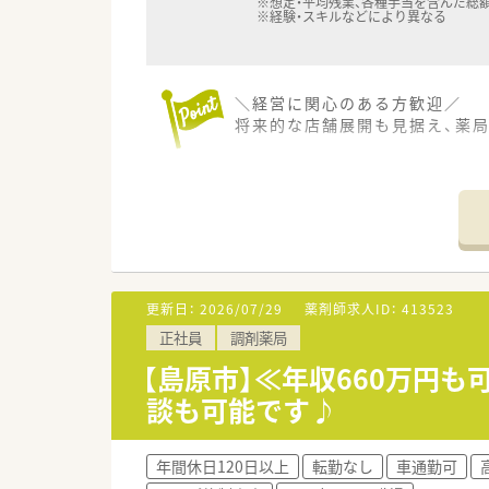
※想定・平均残業、各種手当を含んだ総
※経験・スキルなどにより異なる
＼経営に関心のある方歓迎／
将来的な店舗展開も見据え、薬
【店舗情報と応需状況について】
■最寄り駅である島原港駅から
■処方箋は眼科メインで1日50
■薬剤師1名と事務員2名の体
【募集背景と求める人物像につい
■今後の店舗展開や体制強化に
更新日：
2026/07/29
薬剤師求人ID：
413523
■主体的に新しい取り組みへ挑
正社員
調剤薬局
■患者様やスタッフに対して思
【島原市】≪年収660万円も
【法人特徴について】
談も可能です♪
■明治創業で120年以上の歴史
■漢方カフェの経営や高校生と
■代表が自ら内装を手掛けるな
年間休日120日以上
転勤なし
車通勤可