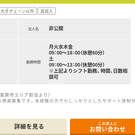
0万円までの高額提示が可能であり、年収アップを目指して転
大手チェーン以外
高収入
用の負担や社宅の提供などのサポート体制があり、家賃の半額
用という柔軟な働き方も相談可能で、プライベートの時間を大切
非公開
法人名
月火水木金
09：00～18：00（休憩60分）
土
勤務時間
09：00～13：00（休憩00分）
※上記よりシフト勤務。時間、日数相
談可
島原市エリア担当より）
の増員募集です。未経験の方でもしっかりとしたサポート体制
科や精神科などの処方箋を1日60枚から70枚ほど応需してい
この求人に
歩7分というアクセスしやすい立地にあり、マイカーでの通勤も
詳細を見る
お問い合わせ
日は13時までの開局となっており、夜遅くまでの勤務がないた