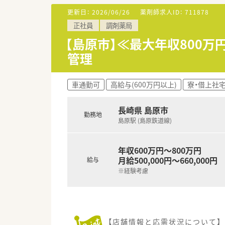
■将来的な事業拡大と将来を見
更新日：
2026/06/26
薬剤師求人ID：
711878
■地域密着の薬局で新しい取り
正社員
調剤薬局
■明るく元気に患者様や仲間と
【島原市】≪最大年収800万
【法人特徴について】
管理
■創業120年を超える歴史があ
■社長自ら店舗改装を行うなど
■漢方カフェの併設や地元高校
車通勤可
高給与(600万円以上)
寮・借上社
【求人情報について】
■正社員としての募集で、年収は
長崎県 島原市
勤務地
■昇給制度や管理薬剤師手当5
島原駅 (島原鉄道線)
■完全週休2日制で年間休日12
年収600万円～800万円
月給500,000円～660,000円
給与
※経験考慮
【店舗情報と応需状況について】