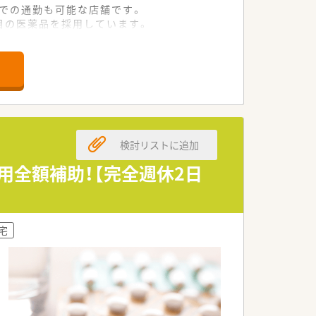
ーでの通勤も可能な店舗です。
品目の医薬品を採用しています。
員配置が整っています。
る方を幅広く募集しています。
トできる環境が整っています。
重視して働ける方を歓迎します。
検討リストに追加
薬局づくりを追求しています。
の積極的な参画が特徴です。
用全額補助！【完全週休2日
で真摯に取り組んでいます。
職を希望される方に最適です。
宅
補助も受けられる厚待遇です。
にしたい方にも選ばれています。