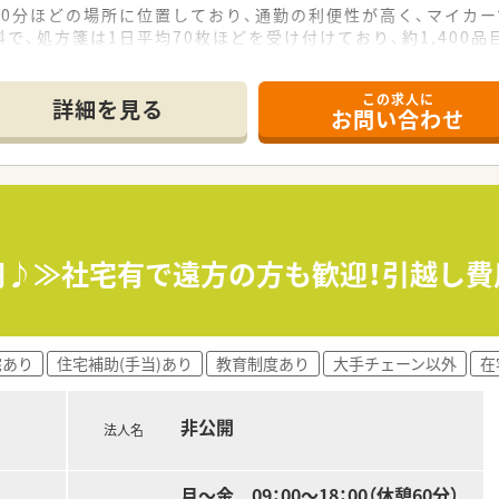
0分ほどの場所に位置しており、通勤の利便性が高く、マイカ
で、処方箋は1日平均70枚ほどを受け付けており、約1,400
名の計4名体制で、事務員も5名在籍しており、非常に手厚い人
この求人に
て】
詳細を見る
お問い合わせ
り、年齢や経験、性別を問わず、地域医療に貢献したい意欲のあ
いるため、経験の浅い方やブランクがある方でも、周囲がサポー
た対応を大切にできる方を求めており、コミュニケーションを
営しており、「他喜力」を理念に掲げて地域の皆様に喜ばれる
っており、患者様が安心して相談できる環境づくりや在宅医療へ
万円♪≫社宅有で遠方の方も歓迎！引越し費
を重視しており、有給休暇の取得しやすさや残業削減に法人全体
0万円までの高額提示が可能であり、年収アップを目指して転
宅あり
住宅補助(手当)あり
教育制度あり
大手チェーン以外
在
用の負担や社宅の提供などのサポート体制があり、家賃の半額
用という柔軟な働き方も相談可能で、プライベートの時間を大切
非公開
法人名
月～金 09：00～18：00（休憩60分）