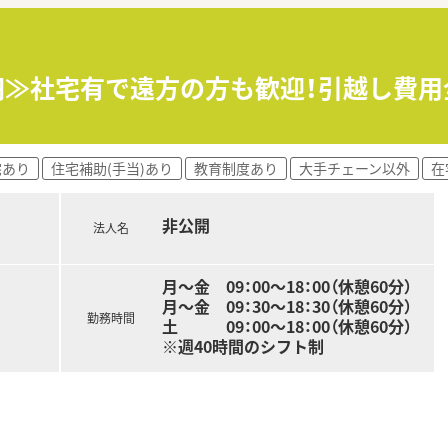
据えた増員のため、新たな仲間を募集しております。
組みに自発的挑戦できる方を歓迎いたします。
コミュニケーションが取れる人材を求めています。
円≫社宅有で遠方の方も歓迎！引越し費用
り、地域に根ざした調剤薬局を展開しております。
、清潔で快適な店舗作りに注力されています。
生とのコラボなど斬新な企画も実施しています。
宅あり
住宅補助(手当)あり
教育制度あり
大手チェーン以外
在
経験を考慮し最大660万円まで相談可能です。
非公開
法人名
万円など、頑張りが給与に直結する仕組みです。
5日あり、プライベートも大切に働けます。
月～金 09：00～18：00（休憩60分）
月～金 09：30～18：30（休憩60分）
勤務時間
土 09：00～18：00（休憩60分）
※週40時間のシフト制