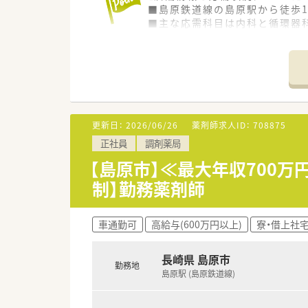
■島原鉄道線の島原駅から徒歩1
■主な応需科目は内科と循環器科
■薬剤師は正社員3名とパート1
【募集背景と求める人物像につい
■欠員補充に伴う急募案件であ
■人員体制にゆとりを持たせて
■患者様一人ひとりに寄り添っ
更新日：
2026/06/26
薬剤師求人ID：
708875
【法人特徴について】
正社員
調剤薬局
■島原エリアを中心に2店舗を運
■地域に根差した店舗運営を行
【島原市】≪最大年収700
■社員のワークライフバランス
制】勤務薬剤師
【求人情報について】
■ご経験やスキル次第で年収80
車通勤可
高給与(600万円以上)
寮・借上社
■遠方からの入職者には転居費
■週32時間勤務での正社員採
長崎県 島原市
勤務地
島原駅 (島原鉄道線)