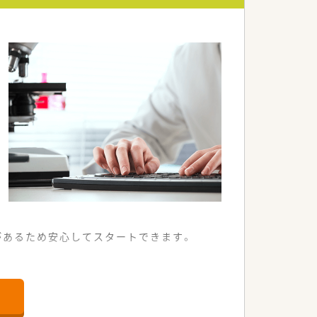
職を希望される方に最適です。
補助も受けられる厚待遇です。
にしたい方にも選ばれています。
があるため安心してスタートできます。
る調剤薬局です。
可能で便利です。
め安心です。