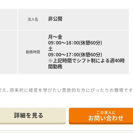
ら最大650万円までご経験やご年齢に応じて相談可能です。
おり頑張りや成果がしっかり給与に反映される仕組みです。
非公開
で長期的に腰を据えて活躍できる安心感のある職場です。
法人名
月～金
09：00～18：00(休憩60分)
土
勤務時間
09：00～17：00(休憩60分)
※上記時間でシフト制による週40時
間勤務
考え、将来的に経営を学びたい意欲的な方にぴったりの職場です
4分の立地にあり、通勤しやすい環境となっております。
この求人に
枚ほど応需しており、一人ひとりに丁寧に対応できます。
詳細を見る
お問い合わせ
、自動分包機も導入され業務がスムーズに行えます。
て】