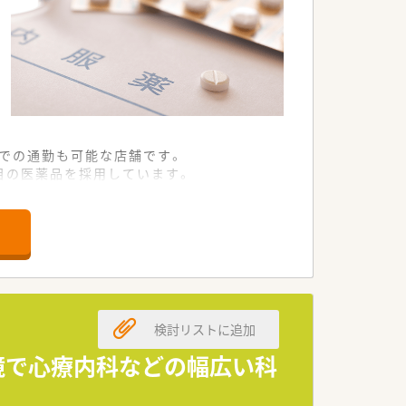
ーでの通勤も可能な店舗です。
品目の医薬品を採用しています。
員配置が整っています。
る方を幅広く募集しています。
トできる環境が整っています。
重視して働ける方を歓迎します。
検討リストに追加
薬局づくりを追求しています。
の積極的な参画が特徴です。
環境で心療内科などの幅広い科
で真摯に取り組んでいます。