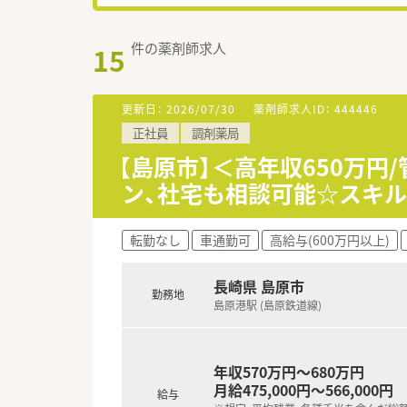
件の薬剤師求人
15
更新日：
2026/07/30
薬剤師求人ID：
444446
正社員
調剤薬局
【島原市】＜高年収650万
ン、社宅も相談可能☆スキ
転勤なし
車通勤可
高給与(600万円以上)
長崎県 島原市
勤務地
島原港駅 (島原鉄道線)
年収570万円～680万円
月給475,000円～566,000円
給与