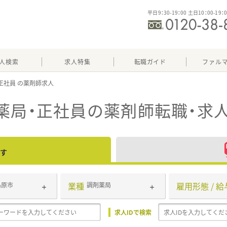
平日9：30-19：00 土日10：00-19：
人検索
求人特集
転職ガイド
ファル
正社員
薬局・正社員
の薬剤師転職・求
す
業種
雇用形態 / 給
島原市
調剤薬局
求人IDで検索