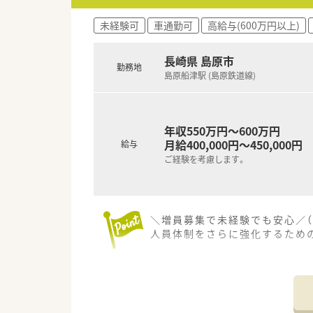
【求人情報について】
■ご経験やスキル次第で年収80
未経験可
車通勤可
高給与(600万円以上)
■遠方からの入職者には転居費
■週32時間勤務での正社員採
長崎県 島原市
勤務地
島原船津駅 (島原鉄道線)
年収550万円～600万円
月給400,000円～450,000円
給与
ご経験を考慮します。
＼増員募集で未経験でも安心／（
人員体制をさらに強化するため
【店舗情報と応需状況について】
■内科や消化器科に加えて心療内
■最寄り駅の島原船津駅から徒
■平日は18時までの営業で土曜