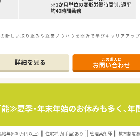
額
※1か月単位の変形労働時間制、週平
均40時間勤務
局の新しい取り組みや経営ノウハウを間近で学びキャリアアップ
車で7分ほどの場所に位置しておりマイカー通勤が可能です。
この求人に
〜55枚ほど応需し幅広い年齢層の患者様が来局されます。
詳細を見る
お問い合わせ
制で勤務しており自分のペースで落ち着いて業務を進められます
て】
伴う欠員補充として新たな正社員薬剤師を募集いたします。
戦したい方や将来的に経営を学びたい意欲ある方を求めていま
いやりを持ち明るく誠実な対応ができる方に適しています。
可能≫夏季・年末年始のお休みも多く、年
があり南島原市を中心に店舗を展開する地域密着企業です。
のコラボなど調剤の枠を超えた斬新な事業を推進しています。
ど店舗の清潔感と快適な職場環境づくりに注力されています。
高給与(600万円以上)
住宅補助(手当)あり
管理薬剤師
教育制度