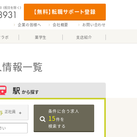
00
（祝日を除く）
【無料】転職サポート登録
企業の皆様へ
会社概要
お問い合わせ
マラボ
薬学生
支店紹介
人情報一覧
駅
から探す
条件に合う求人
与
正社員
15
件を
検索する