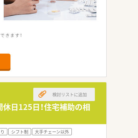
できます！
。
す。
検討リストに追加
間休日125日！住宅補助の相
あり
シフト制
大手チェーン以外