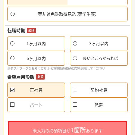
薬剤師免許取得見込（薬学生等）
転職時期
必須
1ヶ月以内
3ヶ月以内
6ヶ月以内
良いところがあれば
※ダブルワークをお考えの方は、就業開始時期の目安を選択してください
希望雇用形態
必須
正社員
契約社員
パート
派遣
1箇所
未入力の必須項目が
あります