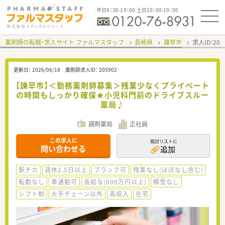
平日9：30-19：00 土日10：00-19：00
薬剤師の転職・求人サイト ファルマスタッフ
長崎県
諫早市
求人ID：20
更新日：
2026/06/18
薬剤師求人ID：
205902
【諫早市】＜勤務薬剤師募集＞残業少なくプライベート
の時間もしっかり確保★小児科門前のドライブスルー
薬局♪
調剤薬局
正社員
この求人に
検討リストに
問い合わせる
追加
駅チカ
週休2.5日以上
ブランク可
残業なし(ほぼなし含む)
転勤なし
車通勤可
高給与(600万円以上)
積雪なし
シフト制
大手チェーン以外
高収入
在宅