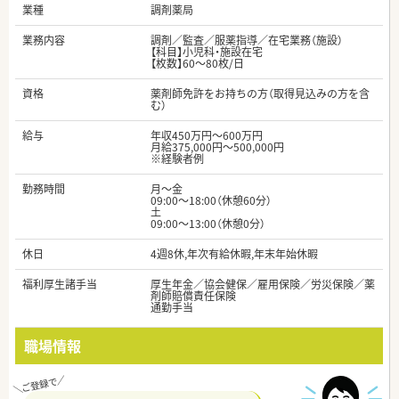
業種
調剤薬局
業務内容
調剤／監査／服薬指導／在宅業務（施設）
【科目】小児科・施設在宅
【枚数】60～80枚/日
資格
薬剤師免許をお持ちの方（取得見込みの方を含
む）
給与
年収450万円～600万円
月給375,000円～500,000円
※経験者例
勤務時間
月～金
09:00～18:00（休憩60分）
土
09:00～13:00（休憩0分）
休日
4週8休,年次有給休暇,年末年始休暇
福利厚生諸手当
厚生年金／協会健保／雇用保険／労災保険／薬
剤師賠償責任保険
通勤手当
職場情報