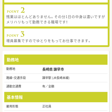
残業はほとんどありません。その分1日の中身は濃いですが
メリハリもって勤務できる職場です！
増員募集ですのでゆとりをもってお仕事できます。
勤務地
勤務地
長崎県 諫早市
路線・交通手段
諫早駅 (JR長崎本線)
通勤交通費
有／全額
基本情報
雇用形態
正社員