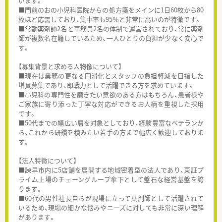
います。
■門前のおの小児科医院からの処方箋をメインに1日60枚から80
枚ほど応需しており、集中率も95％と非常に高いのが特徴です。
■常勤薬剤師2名と事務員2名の体制で運営されており、常に薬剤
師が複数名在籍しているため、一人ひとりの負担が少なく安心で
す。
【募集背景と求める人物像について】
■現在は業務の更なる円滑化とスタッフの負担軽減を目指した
増員募集であり、即戦力として活躍できる方を求めています。
■小児科の専門性を磨きたい意欲のある方はもちろん、患者様や
ご家族に寄り添った丁寧な対応ができるお人柄を重視した採用
です。
■50代までの幅広い層を対象としており、経験豊富なベテランか
ら、これから研鑽を積みたい若手の方まで幅広く歓迎しておりま
す。
【法人特徴について】
■諫早市内に5店舗を展開する地域密着型の法人であり、東証プ
ライム上場のチェーングループ傘下として盤石な経営基盤を誇
ります。
■60代の男性社長自らが現場に立って薬剤師として活躍されて
いるため、現場の細かな悩みやニーズに対しても非常に深い理解
があります。