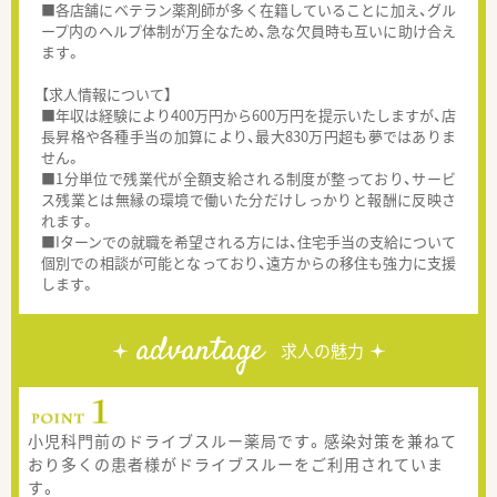
■各店舗にベテラン薬剤師が多く在籍していることに加え、グル
ープ内のヘルプ体制が万全なため、急な欠員時も互いに助け合え
ます。
【求人情報について】
■年収は経験により400万円から600万円を提示いたしますが、店
長昇格や各種手当の加算により、最大830万円超も夢ではありま
せん。
■1分単位で残業代が全額支給される制度が整っており、サービ
ス残業とは無縁の環境で働いた分だけしっかりと報酬に反映さ
れます。
■Iターンでの就職を希望される方には、住宅手当の支給について
個別での相談が可能となっており、遠方からの移住も強力に支援
します。
advantage
求人の魅力
小児科門前のドライブスルー薬局です。感染対策を兼ねて
おり多くの患者様がドライブスルーをご利用されていま
す。