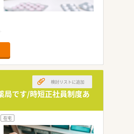
。
。
。
す。
です。
検討リストに追加
す。
ります。
た薬局です/時短正社員制度あ
ます。
境です。
在宅
す。
す。