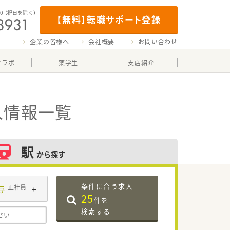
00
（祝日を除く）
【無料】転職サポート登録
企業の皆様へ
会社概要
お問い合わせ
マラボ
薬学生
支店紹介
人情報一覧
駅
から探す
条件に合う求人
与
正社員
25
件を
検索する