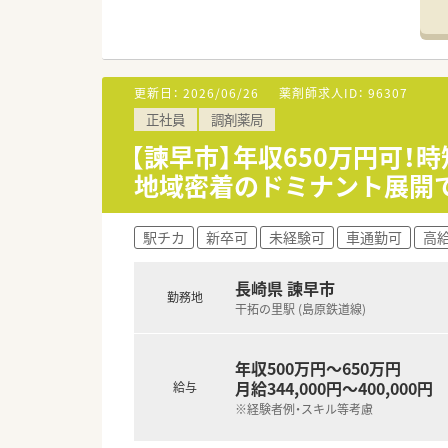
【募集背景と求める人物像につい
■体制強化のための増員募集を
■経験が浅い方やブランクがあ
■特定の店舗だけでなく近隣店
更新日：
2026/06/26
薬剤師求人ID：
96307
【法人特徴について】
正社員
調剤薬局
■諫早市内のみに特化したドミ
■普通の調剤薬局を超えた「セル
【諫早市】年収650万円可
■ファーストペンギンをスロー
地域密着のドミナント展開
【求人情報について】
■年収は経験やスキルを考慮して
駅チカ
新卒可
未経験可
車通勤可
高給
■正社員としての採用ですが、
■県外から転居を伴って入職さ
長崎県 諫早市
勤務地
干拓の里駅 (島原鉄道線)
年収500万円～650万円
月給344,000円～400,000円
給与
※経験者例・スキル等考慮