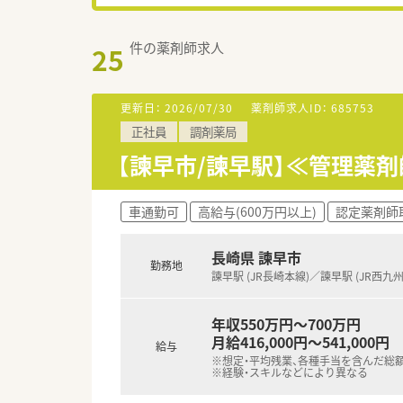
件の薬剤師求人
25
更新日：
2026/07/30
薬剤師求人ID：
685753
正社員
調剤薬局
【諫早市/諫早駅】≪管理薬
車通勤可
高給与(600万円以上)
認定薬剤師
長崎県 諫早市
勤務地
諫早駅 (JR長崎本線)／諫早駅 (JR西九
年収550万円～700万円
月給416,000円～541,000円
給与
※想定・平均残業、各種手当を含んだ総
※経験・スキルなどにより異なる