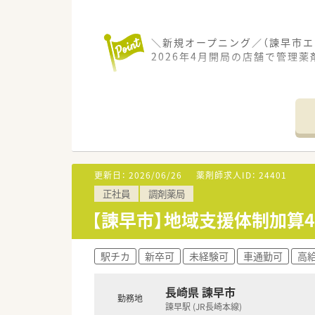
＼新規オープニング／（諫早市エ
2026年4月開局の店舗で管理
【募集背景と求める人物像につい
■小児科の服薬指導に親身に対
【法人特徴について】
■創業100周年を迎えた伝統あ
■熊本県や長崎県を中心に21店
■月1回の全店オンライン会議や
更新日：
2026/06/26
薬剤師求人ID：
24401
正社員
調剤薬局
【こんな方にオススメ】
■新規オープンする調剤薬局で
【諫早市】地域支援体制加算
■これまでの管理薬剤師経験を活
■小児科調剤の経験を深めたい
駅チカ
新卒可
未経験可
車通勤可
高給
長崎県 諫早市
勤務地
諫早駅 (JR長崎本線)