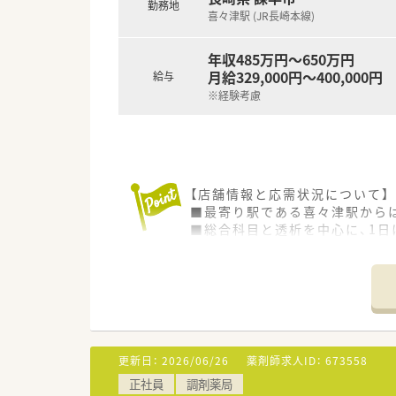
勤務地
喜々津駅 (JR長崎本線)
年収485万円～650万円
月給329,000円～400,000円
給与
※経験考慮
【店舗情報と応需状況について】
■最寄り駅である喜々津駅から
■総合科目と透析を中心に、1日
■薬剤師は常勤3名、医療事務は
【募集背景と求める人物像につい
■今回は体制強化のための増員
■これまでのご経験やスキルに
■諫早市内の複数店舗で勤務可
更新日：
2026/06/26
薬剤師求人ID：
673558
【法人特徴について】
正社員
調剤薬局
■諫早市内のみに店舗を展開す