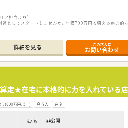
リア担当より）
薬剤師としてスタートしませんか。年収700万円も狙える魅力的
て】
応でき、患者様やスタッフと円滑な対話ができる方が適していま
この求人に
詳細を見る
お問い合わせ
る薬局グループで、安定した経営基盤を誇っております。
舗を展開しており、毎年着実に新規出店を重ねています。
e-ラーニング等、薬剤師の育成に力を注いでいます。
、ゼロから店舗作りを行いたい方にピッタリの求人です。
4算定★在宅に本格的に力を入れている店
かして、年収700万円の高収入を目指したい方です。
方や、手厚い教育体制のもとで学びたい方に最適です。
与(600万円以上)
高収入
在宅
非公開
法人名