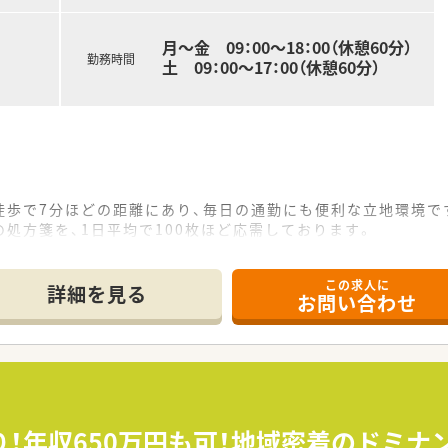
月～金 09：00～18：00（休憩60分）
勤務時間
土 09：00～17：00（休憩60分）
徒歩で7分ほどの距離にあり、毎日の通勤にも便利な立地環境で
処方箋を、1日平均で100枚ほど応需しております。
ており、在宅へも注力している店舗です。
この求人に
て】
詳細を見る
お問い合わせ
の貢献意欲が高く前向きに業務に取り組める方を募集しています
に応じた柔軟な対応が可能で、幅広い層の方を歓迎しております
ある近隣店舗への応援にも、柔軟に対応できる方を求めています
7店舗を展開しており、地域最大級の規模を誇るグループ薬局で
に立つことがあり、社員の状況をよく理解してくれる社風です。
り！年収650万円も可！地域密着のドミ