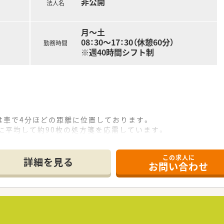
非公開
法人名
月～土
08：30～17：30（休憩60分）
勤務時間
※週40時間シフト制
は車で4分ほどの距離に位置しております。
に平均して約90枚の処方箋を応需しています。
2名が在籍しており、連携して業務を進めます。
この求人に
て】
詳細を見る
お問い合わせ
募集であり、即戦力として活躍できる方を求めています。
こだわりはなく、前向きに業務へ取り組める方を歓迎します。
能なフットワークの軽い方を特に優遇いたします。
るドミナント戦略で、地域医療に深く貢献しています。