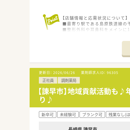
【店舗情報と応需状況について】
■最寄り駅である島原鉄道線の
■整形外科や耳鼻科をメインに1
■常勤換算で薬剤師は2.5名、
【募集背景と求める人物像につい
■体制強化のための増員募集を
■調剤業務の経験が浅い方やブ
■特定の店舗だけでなく近隣店
更新日：
2026/06/26
薬剤師求人ID：
96305
【法人特徴について】
正社員
調剤薬局
■諫早市内のみに特化したドミ
■「ファーストペンギン」をスロ
【諫早市】地域貢献活動も♪年
■健康の受け皿である「セルフ・
り♪
【求人情報について】
■正社員としての採用ですが、
新卒可
未経験可
ブランク可
残業なし(
■年収は経験やスキルを考慮して
■県外から転居を伴って入職され
長崎県 諫早市