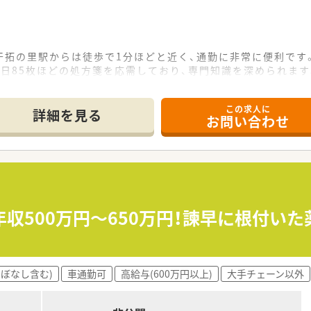
干拓の里駅からは徒歩で1分ほどと近く、通勤に非常に便利です
日85枚ほどの処方箋を応需しており、専門知識を深められます
事務員は2名在籍しており、チームワーク良く業務を行っています
この求人に
て】
詳細を見る
お問い合わせ
行っており、前向きに業務に取り組んでいただける方を歓迎しま
ランクがある方でも、意欲があれば安心してスタートできる環境
舗への応援にも柔軟に対応できる方は、特に歓迎されています。
ナント戦略を展開しており、地域医療に深く貢献している法人で
ーガンに掲げ、常に新しい取り組みや挑戦を推奨する風土があ
収500万円～650万円！諫早に根付い
メディケア・ステーション」を目指し、サービスの質を高めてい
17時までの時短勤務も相談可能で子育て中の方も安心できる環
ほぼなし含む)
車通勤可
高給与(600万円以上)
大手チェーン以外
決定されますが、最大で650万円以上の提示も可能な高待遇で
る方には、上限50万円までの引っ越し費用補助制度がありま