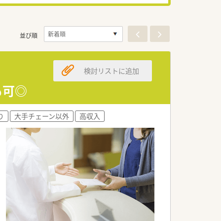
並び順
検討リストに追加
も可◎
り
大手チェーン以外
高収入