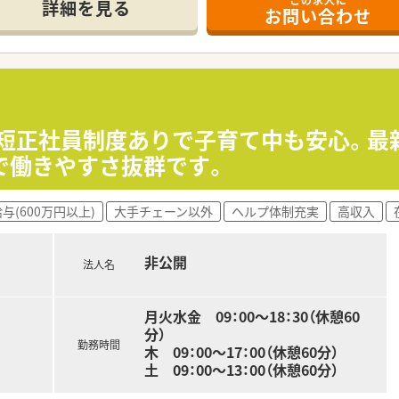
て】
詳細を見る
お問い合わせ
行っており、前向きに業務に取り組んでいただける意欲的な方を
る方でも、安心のサポート体制で新しいキャリアをスタートでき
舗への応援にも柔軟に対応できる方は、即戦力として特に歓迎さ
ナント戦略を展開しており、地域医療のインフラとして深く貢献
フ・メディケア・ステーション」を目指し、サービスの質を高め
！時短正社員制度ありで子育て中も安心。
ガンに掲げ、常に新しい取り組みや挑戦を推奨する風土が根付い
で働きやすさ抜群です。
決定されますが、最大で650万円以上の提示も可能な高待遇求
与(600万円以上)
大手チェーン以外
ヘルプ体制充実
高収入
17時までの時短勤務も相談可能で子育て中の方も安心できる労
れる方には、上限50万円までの引っ越し費用補助制度も用意さ
非公開
法人名
月火水金 09：00～18：30（休憩60
分）
勤務時間
木 09：00～17：00（休憩60分）
土 09：00～13：00（休憩60分）