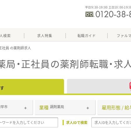
平日9：30-19：00 土日10：00-19：
人検索
求人特集
転職ガイド
ファル
正社員
薬局・正社員
の薬剤師転職・求
す
業種
雇用形態 / 給
諫早市
調剤薬局
求人IDで検索