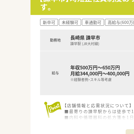
■社員の自主性を尊重する風土
す。
【求人情報について】
■正社員としての採用ですが、1
新卒可
未経験可
車通勤可
高給与(600万
■経験や能力を考慮して年収50
■借上げ社宅制度を利用すれば
長崎県 諫早市
勤務地
諫早駅 (JR大村線)
年収500万円～650万円
月給344,000円～400,000円
給与
※経験者例・スキル等考慮
【店舗情報と応需状況について】
■最寄りの諫早駅からは徒歩で
■内科や循環器科の処方箋を1日
■薬剤師は常時2名体制で業務