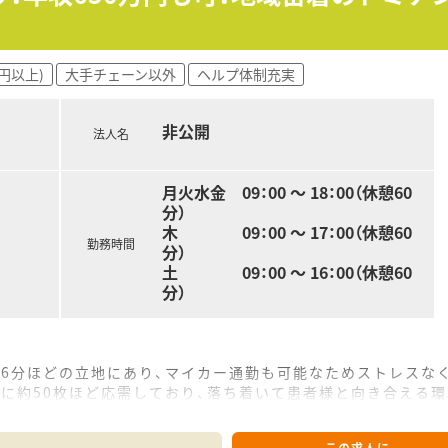
があり、充実した教育制度を通じて成長をバックアップしていま
0時から17時までの時短勤務も相談可能で柔軟な働き方ができ
円以上)
大手チェーン以外
ヘルプ体制充実
0万円から650万円を提示可能で、高待遇が期待できる求人です
家賃の6割を会社が負担してくれるため、生活費を抑えられます
非公開
法人名
月火水金 09：00 〜 18：00（休憩60
分）
木 09：00 〜 17：00（休憩60
勤務時間
分）
土 09：00 〜 16：00（休憩60
分）
16分ほどの立地にあり、マイカー通勤も可能なためストレスな
に約50枚ほど応需しており、落ち着いて患者様と向き合える環
を行っており、アロマの販売スペースも併設された地域密着型の
この求人に