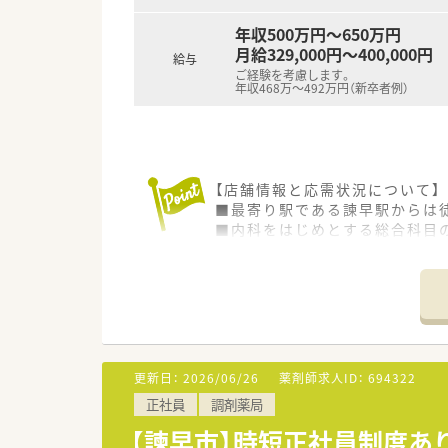
年収500万円～650万円
月給329,000円～400,000円
給与
ご経験を考慮します。
年収468万～492万円（新卒者例）
【店舗情報と応需状況について】
■最寄り駅である諫早駅からは
■内科をはじめとする総合科目の
■地域支援体制加算4を取得し
【募集背景と求める人物像につい
■欠員補充に伴い、地域医療へ
■年齢や性別に関わらず、経験
■特定の店舗だけでなく市内に
更新日：
2026/06/26
薬剤師求人ID：
694322
【法人特徴について】
正社員
調剤薬局
■諫早市内に関連会社を含めて
■社長自身も薬剤師として現場
【諫早市】時短正社員制度あ