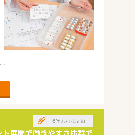
す。
。
。
。
検討リストに追加
す。
ナント展開で働きやすさ抜群で