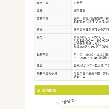
雇用形態
正社員
業種
調剤薬局
業務内容
調剤／監査／服薬指導／在宅
【科目】総合科目【処方箋枚数
資格
薬剤師免許をお持ちの方（
給与
年収500万円～650万円
月給329,000円～400,000
ご経験を考慮します。
年収468万～492万円（新卒
勤務時間
月～金 09：00～18：00（
土 09：00～17：00（休憩6
休日
日祝,ほかシフトによる,年次
福利厚生諸手当
厚生年金／雇用保険／労災
通勤手当
職場情報