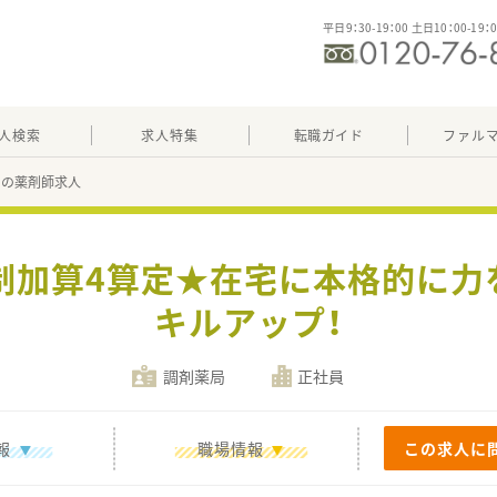
平日9：30-19：00 土日10：00-19：
人検索
求人特集
転職ガイド
ファル
01の薬剤師求人
体制加算4算定★在宅に本格的に力
キルアップ！
調剤薬局
正社員
報
職場情報
この求人に