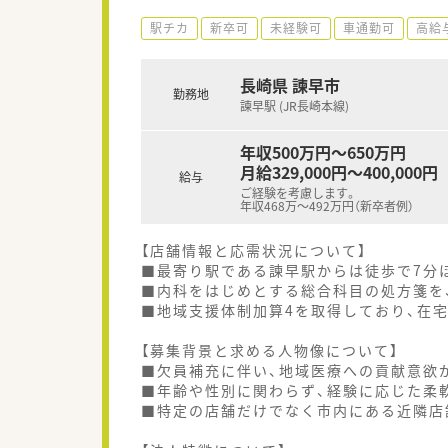
駅チカ
新卒可
未経験可
車通勤可
高給与
長崎県 諫早市
勤務地
諫早駅 (JR長崎本線)
年収500万円～650万円
月給329,000円～400,000円
給与
ご経験を考慮します。
年収468万～492万円（新卒者例）
【店舗情報と応需状況について】
■最寄り駅である諫早駅からは徒歩で7分
■内科をはじめとする総合科目の処方箋を、
■地域支援体制加算4を取得しており、在
【募集背景と求める人物像について】
■欠員補充に伴い、地域医療への貢献意欲
■年齢や性別に関わらず、経験に応じた柔
■特定の店舗だけでなく市内にある近隣店