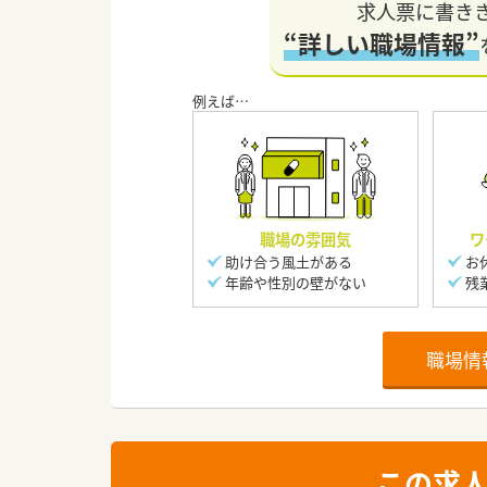
求人票に書き
“詳しい職場情報”
職場の雰囲気
ワ
助け合う風土がある
お
年齢や性別の壁がない
残
職場情
この求