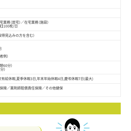
業務（居宅）／在宅業務（施設）
】100枚/日
取得見込みの方を含む）
円
者例）
休憩60分）
0分）
有給休暇,夏季休暇3日,年末年始休暇4日,慶弔休暇7日(最大)
保険／薬剤師賠償責任保険／その他健保