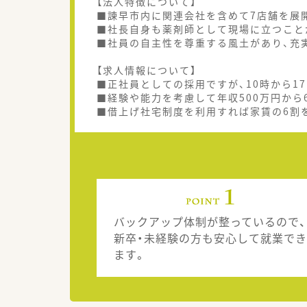
【法人特徴について】
■諫早市内に関連会社を含めて7店舗を展
■社長自身も薬剤師として現場に立つこと
■社員の自主性を尊重する風土があり、充
【求人情報について】
■正社員としての採用ですが、10時から1
■経験や能力を考慮して年収500万円から
■借上げ社宅制度を利用すれば家賃の6割
バックアップ体制が整っているので、
新卒・未経験の方も安心して就業でき
ます。