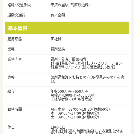
路線・交通手段
干拓の里駅 (島原鉄道線)
通勤交通費
有／全額
基本情報
雇用形態
正社員
業種
調剤薬局
業務内容
調剤／監査／服薬指導
【科目】整形外科, 耳鼻科,,リハビリテーション
科,麻酔科,リウマチ【処方箋枚数】85枚/日
資格
薬剤師免許をお持ちの方（取得見込みの方を含
む）
給与
年収500万円～650万円
月給344,000円～400,000円
※経験者例・スキル等考慮
勤務時間
月火水金 09：00～18：30（休憩60分）
木 09：00～17：00（休憩60分）
土 09：00～13：00（休憩60分）
休日
日祝+1日
週休2日制（週40時間制勤務による変則公休あ