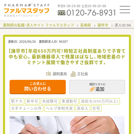
平日9：30-19：00 土日10：00-19：00
薬剤師の転職・求人サイト ファルマスタッフ
長崎県
諫早市
求人ID：96
更新日：
2026/06/26
薬剤師求人ID：
96307
【諫早市】年収650万円可！時短正社員制度ありで子育て
中も安心。最新機器導入で残業ほぼなし、地域密着のド
ミナント展開で働きやすさ抜群です。
調剤薬局
正社員
この求人に
検討リストに
問い合わせる
追加
駅チカ
新卒可
未経験可
車通勤可
高給与(600万円以上)
大手チェーン以外
ヘルプ体制充実
高収入
在宅