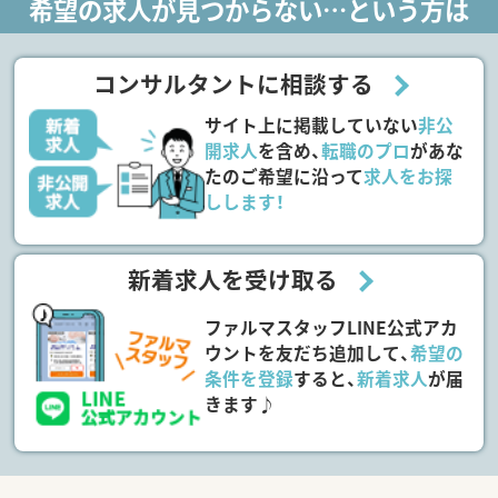
希望の求人が見つからない…という方は
コンサルタントに相談する
サイト上に掲載していない
非公
開求人
を含め、
転職のプロ
があな
たのご希望に沿って
求人をお探
しします！
新着求人を受け取る
ファルマスタッフLINE公式アカ
ウントを友だち追加して、
希望の
条件を登録
すると、
新着求人
が届
きます♪