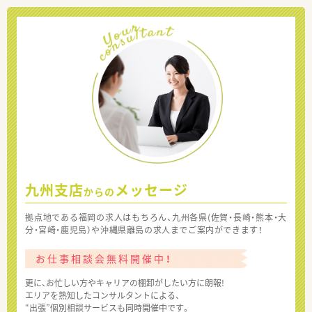
九州支店
メッセージ
からの
拠点地である福岡の求人はもちろん、九州各県(佐賀・長崎・熊本・大
分・宮崎・鹿児島）や沖縄県離島の求人までご案内ができます！
お仕事相談会無料開催中！
更に、お忙しい方やキャリアの棚卸がしたい方に朗報!
エリアを熟知したコンサルタントによる、
“出張”個別相談サービスも同時開催中です。