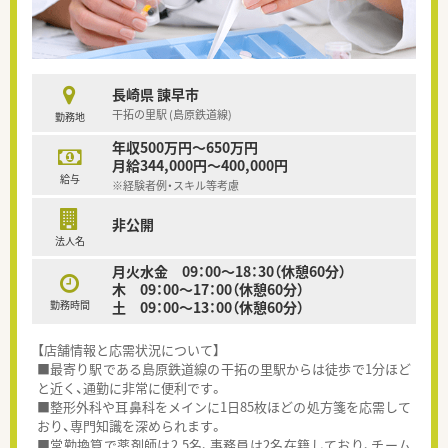
長崎県 諫早市
干拓の里駅 (島原鉄道線)
勤務地
年収500万円～650万円
月給344,000円～400,000円
給与
※経験者例・スキル等考慮
非公開
法人名
月火水金 09：00～18：30（休憩60分）
木 09：00～17：00（休憩60分）
勤務時間
土 09：00～13：00（休憩60分）
【店舗情報と応需状況について】
■最寄り駅である島原鉄道線の干拓の里駅からは徒歩で1分ほど
と近く、通勤に非常に便利です。
■整形外科や耳鼻科をメインに1日85枚ほどの処方箋を応需して
おり、専門知識を深められます。
■常勤換算で薬剤師は2.5名、事務員は2名在籍しており、チーム