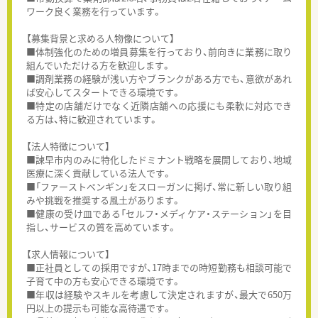
ワーク良く業務を行っています。
【募集背景と求める人物像について】
■体制強化のための増員募集を行っており、前向きに業務に取り
組んでいただける方を歓迎します。
■調剤業務の経験が浅い方やブランクがある方でも、意欲があれ
ば安心してスタートできる環境です。
■特定の店舗だけでなく近隣店舗への応援にも柔軟に対応でき
る方は、特に歓迎されています。
【法人特徴について】
■諫早市内のみに特化したドミナント戦略を展開しており、地域
医療に深く貢献している法人です。
■「ファーストペンギン」をスローガンに掲げ、常に新しい取り組
みや挑戦を推奨する風土があります。
■健康の受け皿である「セルフ・メディケア・ステーション」を目
指し、サービスの質を高めています。
【求人情報について】
■正社員としての採用ですが、17時までの時短勤務も相談可能で
子育て中の方も安心できる環境です。
■年収は経験やスキルを考慮して決定されますが、最大で650万
円以上の提示も可能な高待遇です。