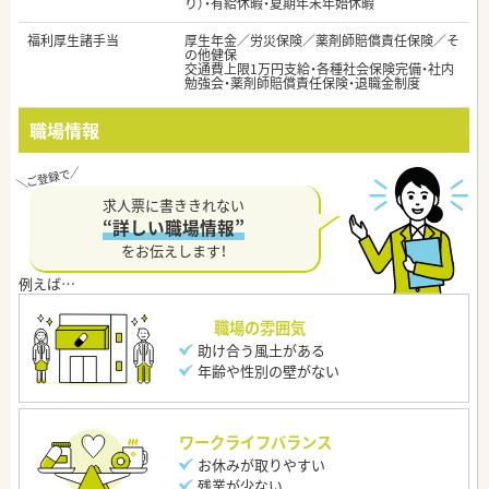
り）・有給休暇・夏期年末年始休暇
福利厚生諸手当
厚生年金／労災保険／薬剤師賠償責任保険／そ
の他健保
交通費上限1万円支給・各種社会保険完備・社内
勉強会・薬剤師賠償責任保険・退職金制度
職場情報
求人票に書ききれない
“詳しい職場情報”
をお伝えします！
職場の雰囲気
助け合う風土がある
年齢や性別の壁がない
ワークライフバランス
お休みが取りやすい
残業が少ない