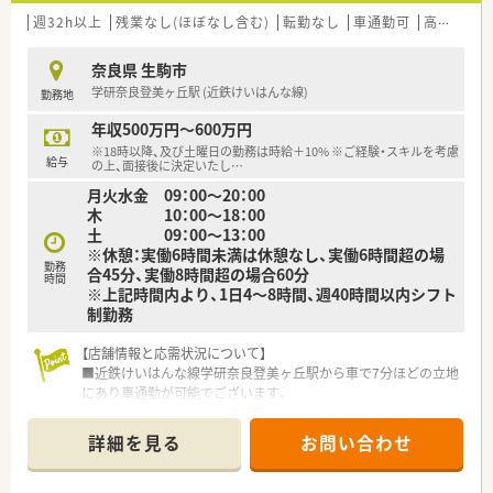
ービス残業の心配もなく安心して日々の業務に集中できます。
週32h以上
残業なし(ほぼなし含む)
転勤なし
車通勤可
高給与(600万円以上)
■1日平均60枚から70枚の処方箋を複数人の薬剤師で対応する
ため、一人あたりの負担が少なくゆとりを持って働けます。
奈良県 生駒市
■有給休暇の取得率も高く夏季休暇などの連休も店舗内で相談
学研奈良登美ヶ丘駅 (近鉄けいはんな線)
勤務地
して取得できるため、柔軟な働き方が実現できる環境です。
年収500万円～600万円
※18時以降、及び土曜日の勤務は時給＋10% ※ご経験・スキルを考慮
給与
の上、面接後に決定いたし
…
月火水金 09：00～20：00
木 10：00～18：00
土 09：00～13：00
※休憩：実働6時間未満は休憩なし、実働6時間超の場
勤務
合45分、実働8時間超の場合60分
時間
※上記時間内より、1日4～8時間、週40時間以内シフト
制勤務
【店舗情報と応需状況について】
■近鉄けいはんな線学研奈良登美ヶ丘駅から車で7分ほどの立地
にあり車通勤が可能でございます。
■応需科目は内科クリニックからで、居宅と施設の在宅患者様を
合わせ50名程度に対応しています。
詳細を見る
お問い合わせ
■1日あたり50枚から60枚の処方箋を応需しており、薬剤師が常
時2～3名体制で業務にあたっています。