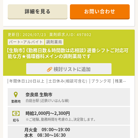
ーパーもあり便利です。
■薬剤師常時2名体制。管理薬剤師は男性です。
詳細を見る
お問い合わせ
■生駒エリア内に他店舗複数ございます。
＜設備も充実＞
■全店にバーコードによる過誤防止システム導入済みです。
更新日：
2026/07/23
薬剤師求人ID：
497802
過誤がおきた際は、24時間以内に社長まで報告があがります。
個人で止めず全社を上げてのサポート体制が整っているので
パート・アルバイト
調剤薬局
安心して勤務することができます。
【生駒市】《勤務日数＆時間数は応相談》遅番シフトご対応可
能な方★循環器科メインの調剤薬局です
＜業務内容＞
■近隣にある複数クリニックより処方箋を受けています。
検討リストに追加
■処方箋枚数は1日あたり平均40枚。
■内科・小児科、他広域処方も応需しています。
■調剤・投薬・監査等外来処方箋対応がメインです。
年間休日120日以上
土日休み(相談可含む)
ブランク可
残業なし(ほぼなし含む)
■在宅患者様の対応も行っています。
奈良県 生駒市
＜研修制度＞
白庭台駅 (近鉄けいはんな線)
勤務地
■ご入職後は実務を通じて一連の業務を習得頂きます。
■15分単位で受講可能なe-ラーニングを導入しています。
時給2,000円～2,300円
■会社指定の研修・勉強会は勤務日扱いとなります。
■学会発表の為のサポートも内容についての研修、プレゼンにつ
※ご経験、勤務時間を考慮の上、決定致します。
給与
いての研修と手厚いサポート体制もあります。
月火金 09：00～19：00
水木 08：30～16：30
＜法人特徴＞