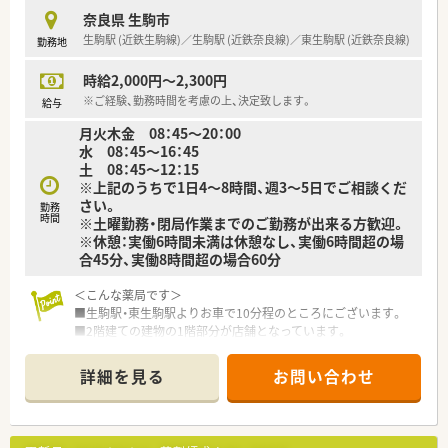
に取り扱います。
奈良県 生駒市
■処方箋枚数は1日あたり平均40枚。
生駒駅 (近鉄生駒線)／生駒駅 (近鉄奈良線)／東生駒駅 (近鉄奈良線)
勤務地
■調剤・投薬・監査等外来処方箋対応がメインです。
■在宅患者様の対応も行っています。
時給2,000円～2,300円
ご経験やご入職後の状況に応じてご対応いただく可能性がご
ざいます。
※ご経験、勤務時間を考慮の上、決定致します。
給与
月火木金 08：45～20：00
＜研修制度＞
水 08：45～16：45
■ご入職後は実務を通じて一連の業務を習得頂きます。
土 08：45～12：15
■15分単位で受講可能なe-ラーニングを導入しています。
※上記のうちで1日4～8時間、週3～5日でご相談くだ
■会社指定の研修・勉強会は勤務日扱いとなります。
さい。
勤務
■学会発表の為のサポートも内容についての研修、プレゼンにつ
時間
※土曜勤務・閉局作業までのご勤務が出来る方歓迎。
いての研修と手厚いサポート体制もあります。
※休憩：実働6時間未満は休憩なし、実働6時間超の場
合45分、実働8時間超の場合60分
＜法人特徴＞
■医療（薬局経営）と福祉事業の2つの柱で成り立っている会社で
＜こんな薬局です＞
す。
■生駒駅・東生駒駅よりお車で10分程のところにございます。
高齢者社会に求められる介護用品の販売、リース、グループの
■2階建ての建物の1階部分が店舗となっています。
建設会社と連携した介護用住宅の建設、
薬局裏側から2階の休憩室です。
リフォーム、医薬品だけではなく、各方面から患者様をサポー
広々した休憩室でテーブル・ソファーがあり、ゆっくり休んで
トする体制が整っています。
詳細を見る
お問い合わせ
頂くことが可能です。
■残業月平均5時間。本社においても残業管理を徹底、ノー残業
■生駒エリア内にも他店舗複数ございます。
デー制度もございます。
■薬剤師常時2～3名体制。20～50代まで幅広い世代の方が在籍
■女性にも働きやすい環境（産育休取得率ほぼ100％）と1人あた
されており、
りの処方箋枚数が少なめに設定されていることから