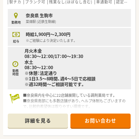
駅チカ
ブランク可
残業なし(ほぼなし含む)
車通勤可
認定薬剤師取得支援あり
奈良県 生駒市
菜畑駅 (近鉄生駒線)
勤務地
時給1,900円～2,300円
※ご経験により決定いたします。
給与
月火木金
08：30～12：00/17：00～19：30
水土
08：30～12：00
勤務
※休憩：法定通り
時間
※1日3.5～8時間、週4～5日で応相談
※週32時間～ご相談可能です。
■奈良県内を中心に22店舗展開している調剤薬局です。
■奈良県南部にも多数店舗があり、ヘルプ体制もございますの
で、比較的希望休は取りやすい環境です。
■正社員の方は年間休日120日以上で残業時間も平均10時間未
満とプライベートと両立できる会社です。
詳細を見る
お問い合わせ
■別途店舗ごとに研修会や、会社として資格取得や外部研修の支
援があったりと、スキルアップをサポートしてもらえる環境も整
っています。