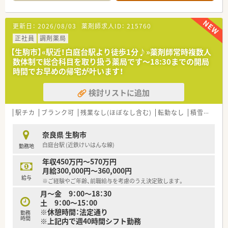
実した体制で対応しています。
【法人特徴について】
更新日：
2026/08/03
薬剤師求人ID：
215760
■奈良県を中心に調剤薬局を6店舗展開し、保育事業やパン屋運
営など多角的に地域貢献を行っています。
正社員
調剤薬局
■「社員満足なくして患者満足なし」を掲げ、働きやすい環境づ
【生駒市】«駅近！白庭台駅より徒歩1分♪»薬剤師常時複数人
くりに注力する地域密着企業です。
数体制で総合科目を取り扱う薬局です～18:30までの開局
■従業員同士の風通しが良く、定着率が高いのが特徴で、安心し
時間でお早めの帰宅が叶います！
て長く働ける職場環境です。
検討リストに追加
【求人情報について】
■年収はご経験やスキルを考慮し、450万円から550万円の範囲
で決定させていただきます。
駅チカ
ブランク可
残業なし(ほぼなし含む)
転勤なし
積雪なし
■賞与はありませんが、年俸制で月々の給与が高めに設定されて
おり、安定した収入が得られます。
奈良県 生駒市
■昇給は年1回（4月）あり、業績や個人の頑張りがしっかりと評
白庭台駅 (近鉄けいはんな線)
勤務地
価される仕組みです。
年収450万円～570万円
月給300,000円～360,000円
給与
※ご経験やご年齢、前職給与を考慮のうえ決定致します。
月～金 9：00～18：30
土 9：00～15：00
※休憩時間：法定通り
勤務
時間
※上記内で週40時間シフト勤務