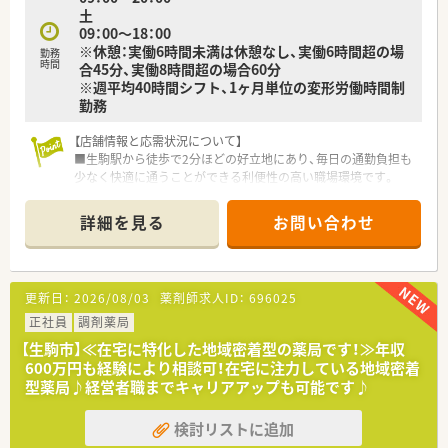
土
09：00～18：00
※休憩：実働6時間未満は休憩なし、実働6時間超の場
勤務
時間
合45分、実働8時間超の場合60分
※週平均40時間シフト、1ヶ月単位の変形労働時間制
勤務
【店舗情報と応需状況について】
■生駒駅から徒歩で2分ほどの好立地にあり、毎日の通勤負担も
少なく快適に通うことができる利便性の高い職場環境です。
■内科や心療内科、整形外科を中心に1日あたり60枚から70枚の
処方箋を応需しており、幅広い経験を積むことができます。
詳細を見る
お問い合わせ
■常勤薬剤師3名とパート1名、事務員も常時2名から3名体制を
整えており、協力しながら業務を進められる人員配置です。
【求人情報について】
更新日：
2026/08/03
薬剤師求人ID：
696025
■年収はご経験やスキルを最大限に考慮した上で、450万円から
550万円の範囲で相談の上しっかりと決定いたします。
正社員
調剤薬局
■完全週休2日制で年間休日も120日しっかりと確保されてお
【生駒市】≪在宅に特化した地域密着型の薬局です！≫年収
り、仕事とプライベートのメリハリをつけて働ける条件です。
600万円も経験により相談可！在宅に注力している地域密着
■時間外手当や資格手当などの各種手当も整備されており、頑張
型薬局♪経営者職までキャリアアップも可能です♪
りが給与に反映されるためモチベーションを高く保てます。
検討リストに追加
【勤務実態について】
■残業は30分単位でしっかりと計算されて支給されるため、サ