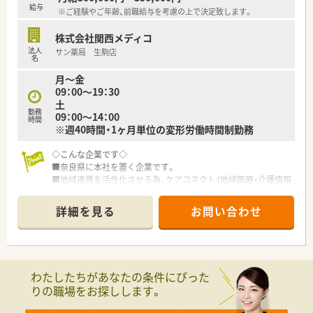
っており、夕方以降の時間を有効に活用できます。
給与
※ご経験やご年齢、前職給与を考慮の上で決定致します。
■残業は3ヶ月に1回発生するかどうかというレベルで非常に少
なく、シフト終了後はプライベートを満喫できます。
株式会社関西メディコ
■万が一残業が発生した場合でも、シフト終了の30分後から1分
法人
サン薬局 生駒店
単位できっちりと時間外手当が支給されます。
名
月～金
09：00～19：30
土
勤務
09：00～14：00
時間
※週40時間・1ヶ月単位の変形労働時間制勤務
◇こんな企業です◇
■奈良県に本社を置く企業です。
■地域連携を活性化させる為、ケアコネクト（地域医療・介護情報
ネットワーク）を全国に先駆けて実施している企業です。
■ボトムアップを大切にする会社です。在宅推進チームや学会
詳細を見る
お問い合わせ
発表チーム、マニュアルチームなど手上げ式で有志を募り、やり
たい仕事をしてもらいながら社内を活気付けたいという考えで
す。
■ライフワークバランスも重視されており、有休取得率100％、
育休取得・復帰率100％、平均残業時間7ｈ/月、離職率5％など従
わたしたちがあなたの条件にぴった
業員満足度は非常に高いです。
りの職場をお探しします。
■ボトムアップ・地域連携・ライフワークバランスを実現してい
る結果、「優良企業ガイド 2018」にて奈良県1位を獲得！