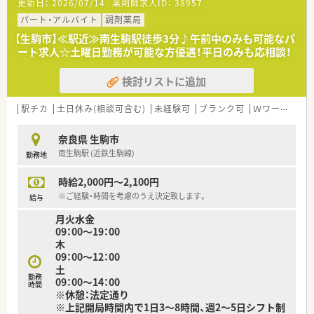
更新日：
2026/07/14
薬剤師求人ID：
38957
急なお休みなども協力しながら対応し、運営されています。
無理せず働き続けることができる環境のため定着率が良く、平
パート・アルバイト
調剤薬局
均年齢は40歳と同規模チェーンと比較しても高めです。
＜設備も充実＞
■有給休暇平均消化日数10日（入社後3カ月経過後2日、半年経過
【生駒市】≪駅近≫南生駒駅徒歩3分♪午前中のみも可能なパ
■全店バーコードによる過誤防止システム導入済みです。
後10日付与）と休暇においてもライフワークバランスのとりやす
ート求人☆土曜日勤務が可能な方優遇！平日のみも応相談！
過誤がおきた際は、24時間以内に社長まで報告があがります。
い環境づくりを行っています。
個人で止めず全社を上げてのサポート体制が整っているので
■2014年4月に支店制度に変更し、現場重視の「自由な発想で自
検討リストに追加
安心して勤務することができます。
らサービスを生み出す姿勢」を重視。
■地域により差は御座いますが、病院前・クリニック前が6：4の
＜業務内容＞
駅チカ
土日休み(相談可含む)
未経験可
ブランク可
Ｗワーク可
割合の店舗展開です。
■近隣にあるクリニックより、内科の処方箋を中心に取り扱いま
■2019年 0402通知を受けより薬剤師業務を対人業務にシフ
す。
トさせる為、調剤補助の研修所を兵庫県に設立。
奈良県 生駒市
■処方箋枚数は1日あたり平均40枚。
社内で定められた研修を受けた調剤事務さんが積極的にフォ
南生駒駅 (近鉄生駒線)
勤務地
■調剤・投薬・監査等外来処方箋対応がメインです。
ローアップしてくださる環境作りを進めています。
■在宅患者様の対応も行っています。
時給2,000円～2,100円
＜研修制度＞
※ご経験・時間を考慮のうえ決定致します。
給与
■ご入職後は実務を通じて一連の業務を習得頂きます。
月火水金
■15分単位で受講可能なe-ラーニングを導入しています。
09：00～19：00
■会社指定の研修・勉強会は勤務日扱いとなります。
木
■学会発表の為のサポートも内容についての研修、プレゼンにつ
09：00～12：00
いての研修と手厚いサポート体制もあります。
土
勤務
09：00～14：00
＜法人特徴＞
時間
※休憩：法定通り
■医療（薬局経営）と福祉事業の2つの柱で成り立っている会社で
※上記開局時間内で1日3～8時間、週2～5日シフト制
す。