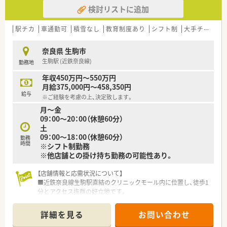
ます。
検討リストに追加
■調剤業務の経験が豊富で即戦力として貢献いただける方を求
めており、特に周囲と円滑に連携し店舗運営を牽引できる方を歓
迎します。
駅チカ
車通勤可
積雪なし
教育制度あり
シフト制
大手チェーン以外
■過去の職場と比較して批判するのではなく、現状の課題に対し
て前向きに改善案を提案できるポジティブなマインドを持つ方
奈良県 生駒市
を募ります。
生駒駅 (近鉄奈良線)
勤務地
【法人特徴について】
年収450万円～550万円
■生駒市内を中心に調剤薬局を5店舗展開している地元企業で、
月給375,000円～458,350円
地域密着型の運営を追求し地域の健康を支える役割を担ってい
給与
※ご経験を考慮の上、決定致します。
ます。
月～金
■在宅医療への積極的な取り組みや薬剤師への継続的な教育に
09：00～20：00（休憩60分）
力を入れており、専門性を高めながら地域医療に貢献できる環境
土
です。
09：00～18：00（休憩60分）
■風通しの良い組織風土が特徴の個人薬局であり、本部との距離
勤務
時間
※シフト制勤務
も近く現場の意見が反映されやすいアットホームな運営を行っ
※他店舗との掛け持ち勤務の可能性あり。
ています。
【店舗情報と応需状況について】
■近鉄奈良線生駒駅直結のクリニックモール内に位置し、徒歩1
分とアクセス抜群の好立地です。
■内科、心療内科、婦人科、皮膚科、眼科など、モール内の医療機
関から幅広い科目を応需しています。
詳細を見る
お問い合わせ
■1日平均約200枚の処方箋を、薬剤師常時4～5名、事務3名の充