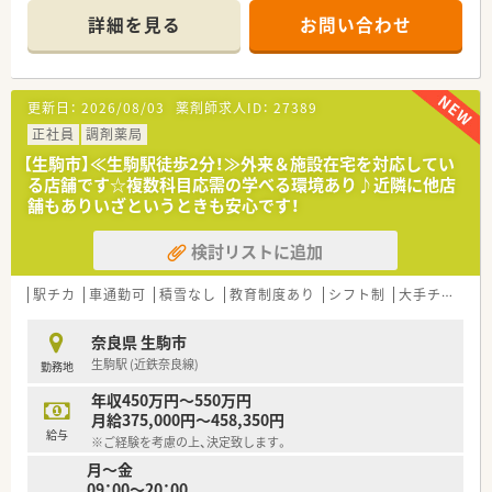
詳細を見る
お問い合わせ
【店舗情報と応需状況について】
■近鉄奈良線の東生駒駅から徒歩3分という、毎日の通勤に非常
に便利な立地にある調剤薬局です。
■近隣のクリニックから主に小児科の処方箋を応需しており、1
更新日：
2026/08/03
薬剤師求人ID：
27389
日の枚数は平均50枚ほどとなっています。
■薬剤師は常時2名体制を基本としており、一人ひとりの患者様
正社員
調剤薬局
とじっくり向き合える環境が整っています。
【生駒市】≪生駒駅徒歩2分！≫外来＆施設在宅を対応してい
る店舗です☆複数科目応需の学べる環境あり♪近隣に他店
【求人情報について】
舗もありいざというときも安心です！
■給与は経験やスキルをしっかりと考慮した上で交渉させてい
ただき、年収400万円から550万円の提示です。
検討リストに追加
■年間休日は120日以上確保されており、日祝休みに加えて他シ
フト制で無理なく働ける就業条件となります。
■住宅補助手当や時間外手当などの各種手当も完備されており、
駅チカ
車通勤可
積雪なし
教育制度あり
シフト制
大手チェーン以外
長く安心して働ける福利厚生が整っています。
奈良県 生駒市
【勤務実態について】
生駒駅 (近鉄奈良線)
勤務地
■残業時間は平均で月10時間未満に抑えられており、ワークラ
イフバランスを大切にしたい方におすすめです。
年収450万円～550万円
■開局時間は平日19時までで、火曜と木曜は早めに閉まるため、
月給375,000円～458,350円
メリハリをつけて働くことができます。
給与
※ご経験を考慮の上、決定致します。
■お車での通勤も全ての店舗で可能となっており、ご自身のライ
月～金
フスタイルに合わせた通勤方法を選べます。
09：00～20：00