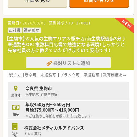
■勤務者は常勤薬剤師1名とパート薬剤師4名、医療事務3名が在
籍し協力して業務を行っています。
【求人情報について】
更新日：
2026/08/03
薬剤師求人ID：
170011
■これまでのご経験や前職での給与などを考慮し、年収550万円
から600万円程度での相談が可能です。
正社員
調剤薬局
■給与は年俸制を採用しており賞与はありませんが、年1回の昇
【生駒市】≪人気の生駒エリア≫駅チカ/南生駒駅徒歩3分♪
給制度がしっかりと設けられております。
車通勤もOK！複数科目応需で勉強になる環境！しっかりと
■管理薬剤師としてご入職いただいた場合には、基本給に加えて
先輩社員の方に教えていただけますので安心です！
薬剤師手当や管理手当が別途支給されます。
検討リストに追加
【勤務実態について】
■木曜日と祝日がお休みのシフト制となっており、年間休日は
120日以上としっかり確保されています。
駅チカ
新卒可
未経験可
ブランク可
車通勤可
教育制度あり
シ
■残業代は1分単位で支給されるため、日々の頑張りがしっかり
と給与に反映される納得の勤務環境です。
奈良県 生駒市
■入社3ヶ月後には毎年5日間のリフレッシュ休暇が付与され、
南生駒駅 (近鉄生駒線)
勤務地
有給休暇と合わせての連休取得も可能です。
年収450万円～550万円
月給375,000円～416,000円
給与
※ご経験やご年齢を考慮の上、決定致します
株式会社メディカルアドバンス
法人
ドレミ薬局
名