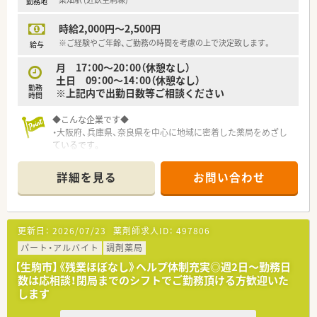
勤務地
時給2,000円～2,500円
※ご経験やご年齢、ご勤務の時間を考慮の上で決定致します。
給与
月 17：00～20：00（休憩なし）
土日 09：00～14：00（休憩なし）
勤務
※上記内で出勤日数等ご相談ください
時間
◆こんな企業です◆
・大阪府、兵庫県、奈良県を中心に地域に密着した薬局をめざし
ているです。
・お薬のことや、保険のこと等、気軽に相談できる雰囲気の薬局
です。
詳細を見る
お問い合わせ
更新日：
2026/07/23
薬剤師求人ID：
497806
パート・アルバイト
調剤薬局
【生駒市】《残業ほぼなし》ヘルプ体制充実◎週2日～勤務日
数は応相談！閉局までのシフトでご勤務頂ける方歓迎いた
します