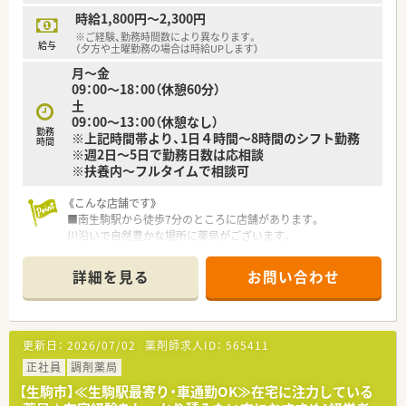
等々…少しでも気になった方はお問い合わせ下さい。
時給1,800円～2,300円
※ご経験、勤務時間数により異なります。
給与
（夕方や土曜勤務の場合は時給UPします）
月～金
09：00～18：00（休憩60分）
土
09：00～13：00（休憩なし）
勤務
※上記時間帯より、1日４時間～8時間のシフト勤務
時間
※週2日～5日で勤務日数は応相談
※扶養内～フルタイムで相談可
《こんな店舗です》
■南生駒駅から徒歩7分のところに店舗があります。
川沿いで自然豊かな場所に薬局がございます。
■最寄り駅からも近く、車通勤も可能ですので、
自分に合った通いやすい通勤手段を選べます。
詳細を見る
お問い合わせ
■待合室が広々としていて、休憩室、調剤室も
広くスペースが確保されているのでゆとりを
もって働くことができます。
■1人ひとりのお客様と距離が近くコミュニケーションを
更新日：
2026/07/02
薬剤師求人ID：
565411
大切にされており、地域密着型の薬局です。
■服薬指導以外のお客様対応時も待合で待っている
正社員
調剤薬局
お客様と膝をつき合わせ目線を合わせて会話をしていて、
【生駒市】≪生駒駅最寄り・車通勤OK≫在宅に注力している
対物業務ではなく対人業務を体現されている薬局です。