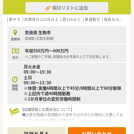
検討リストに追加
駅チカ
年間休日120日以上
週32h以上
車通勤可
高給与(600万円以上)
奈良県 生駒市
菜畑駅 (近鉄生駒線)
勤務地
年収550万円～600万円
※ご経験やご年齢、前職給与を考慮の上でで決定致します。
給与
月火水金
09：00～19：30
土日
09：00～13：30
勤務
※休憩：実働6時間以上で45分/8時間以上で60分取得
時間
※上記内で週40時間勤務
※1か月単位の変形労働時間制
【店舗情報と応需状況について】
■近鉄生駒線の菜畑駅から徒歩で10分ほどの場所に位置してお
り、マイカーでの通勤も可能です。
■主な応需科目は内科や消化器科、循環器科であり、処方箋枚数
は月に1300枚ほど応需しています。
詳細を見る
お問い合わせ