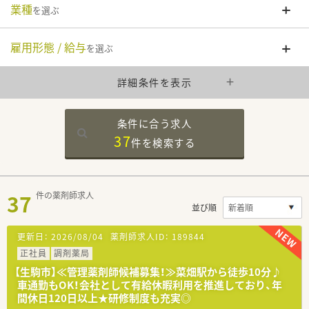
業種
を選ぶ
雇用形態 / 給与
を選ぶ
詳細条件を表示
条件に合う求人
37
件を
検索する
37
件の薬剤師求人
並び順
更新日：
2026/08/04
薬剤師求人ID：
189844
正社員
調剤薬局
【生駒市】≪管理薬剤師候補募集！≫菜畑駅から徒歩10分♪
車通勤もOK！会社として有給休暇利用を推進しており、年
間休日120日以上★研修制度も充実◎