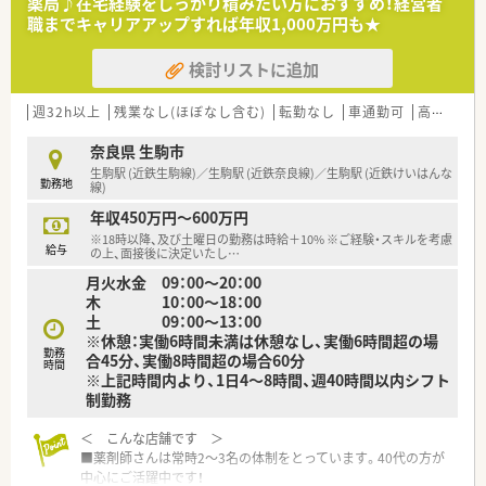
薬局♪在宅経験をしっかり積みたい方におすすめ！経営者
■外来だけでなく、在宅業務にも力を入れており、
職までキャリアアップすれば年収1,000万円も★
居宅と施設の両方を担っています。
《こんな企業です》
検討リストに追加
■奈良県内に全3店舗薬局を開局されてます。
■お客様とのコミュニケーションを大切にしておられ、
明るい雰囲気の方が多くお勤めされています。
週32h以上
残業なし(ほぼなし含む)
転勤なし
車通勤可
高給与(600万円以上)
■20代～50代の方まで幅広い年齢層の方が活躍されています。
■地域密着型で常にお客様、患者様目線で業務に取り組まれてい
奈良県 生駒市
ます。
生駒駅 (近鉄生駒線)／生駒駅 (近鉄奈良線)／生駒駅 (近鉄けいはんな
勤務地
■地域でのお祭りや行事などにも積極的に参加し、
線)
介護施設や老人団体・介護職種への講演活動や自治会と
年収450万円～600万円
共催でのお薬相談会なども、積極的に行い、
※18時以降、及び土曜日の勤務は時給＋10% ※ご経験・スキルを考慮
地域貢献にも力を入れております。
給与
の上、面接後に決定いたし
…
《こんな方にオススメ》
月火水金 09：00～20：00
■ラストでも18時迄の勤務になるので働きながら、
木 10：00～18：00
家庭との両立を大切にされたい方。
土 09：00～13：00
■地域貢献に携わりたい方。
※休憩：実働6時間未満は休憩なし、実働6時間超の場
■お客様としっかりコミュニケーションを取りながら
勤務
合45分、実働8時間超の場合60分
就業されたい方。
時間
※上記時間内より、1日4～8時間、週40時間以内シフト
■外来と在宅業務の両方を学びたい方。
制勤務
＜ こんな店舗です ＞
■薬剤師さんは常時2～3名の体制をとっています。40代の方が
中心にご活躍中です！