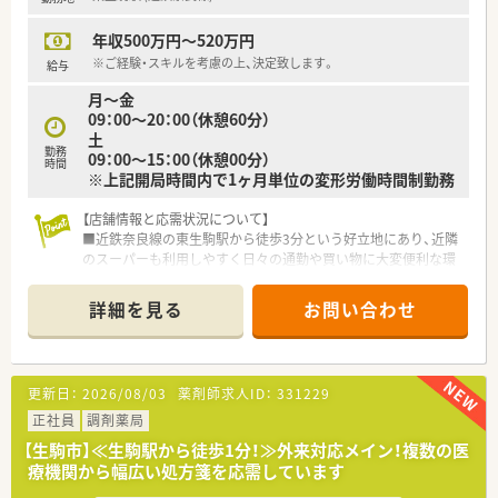
ション高く働けます。
年収500万円～520万円
※ご経験・スキルを考慮の上、決定致します。
給与
月～金
09：00～20：00（休憩60分）
土
勤務
09：00～15：00（休憩00分）
時間
※上記開局時間内で1ヶ月単位の変形労働時間制勤務
【店舗情報と応需状況について】
■近鉄奈良線の東生駒駅から徒歩3分という好立地にあり、近隣
のスーパーも利用しやすく日々の通勤や買い物に大変便利な環
境です。
■応需科目は内科と眼科、整形外科をメインとしており、1日あ
詳細を見る
お問い合わせ
たりの処方箋枚数は約50枚を複数名の薬剤師体制で対応してい
ます。
■現在は正社員1名と準社員1名、パート1名の薬剤師に加えて、
事務スタッフが午前2名、午後1名の体制で手厚く運営されてい
更新日：
2026/08/03
薬剤師求人ID：
331229
ます。
正社員
調剤薬局
【募集背景と求める人物像について】
【生駒市】≪生駒駅から徒歩1分！≫外来対応メイン！複数の医
■将来を見据えた組織体制の強化と、より質の高い患者様サービ
療機関から幅広い処方箋を応需しています
スを提供するための増員として管理薬剤師候補を急募しており