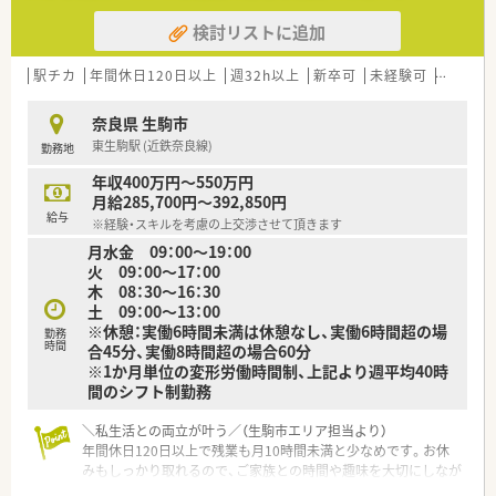
って切磋琢磨できる方を求めています。
検討リストに追加
【法人特徴について】
■奈良県内に2店舗を展開し、地域ニーズに合わせた薬局運営で
駅チカ
年間休日120日以上
週32h以上
新卒可
未経験可
ブラン
地元の患者様に支持されています。
■薬剤師ではない代表だからこそ、薬剤師がストレス無く働ける
奈良県 生駒市
環境整備に尽力されています。
東生駒駅 (近鉄奈良線)
勤務地
■国が目指すかかりつけ薬局や在宅業務を積極的に推進し、将来
を見据えた企業運営を行っています。
年収400万円～550万円
月給285,700円～392,850円
給与
※経験・スキルを考慮の上交渉させて頂きます
月水金 09：00～19：00
火 09：00～17：00
木 08：30～16：30
土 09：00～13：00
※休憩：実働6時間未満は休憩なし、実働6時間超の場
勤務
時間
合45分、実働8時間超の場合60分
※1か月単位の変形労働時間制、上記より週平均40時
間のシフト制勤務
＼私生活との両立が叶う／（生駒市エリア担当より）
年間休日120日以上で残業も月10時間未満と少なめです。お休
みもしっかり取れるので、ご家族との時間や趣味を大切にしなが
ら無理なく長く働けますよ！