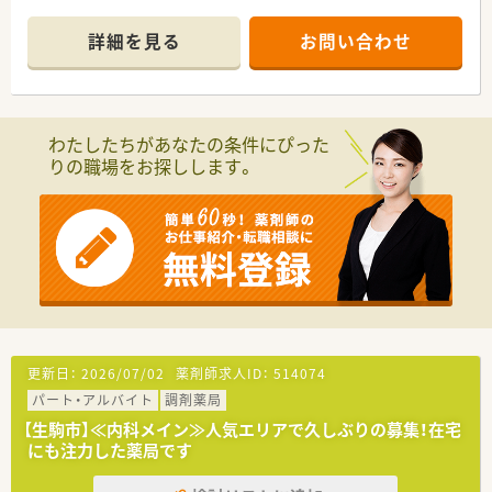
■生駒駅が最寄りですが、駅から薬局までの道のりが少し坂道に
なっており距離もありますので、お車通勤が便利です♪
詳細を見る
お問い合わせ
■薬局は大通り沿いにあり、お隣の医院さんから内科の処方箋を
多く応需しています。
■会社としても店舗としても在宅に注力しています！居宅・施設
ともに対応しており、パート薬剤師さんにも施設の担当を持って
いただいています。
わたしたちがあなたの条件にぴった
■配達は社用車で行いますので、自家用車を持ち込むことはあり
りの職場をお探しします。
ません。
■基本的には座って投薬をしています。患者様と腰を据えてじっ
くりお話し、お薬を渡すだけではなく日常生活で困った時には
「まずはあそこに相談してみよう」と思っていただけるような笑
顔と健康に寄り添った接客を心掛けています。
＜ こんな法人です ＞
■生駒市に3店舗展開している調剤薬局！2023年3月には東大阪
市で4店舗目を新規出店しました。
■地域連携薬局の認定を受けており、地域包括ケアシステムの一
翼を担う安心・信頼のあるサービスの提供に努めています。
更新日：
2026/07/02
薬剤師求人ID：
514074
■毎月の勉強会や年1回（3月）全社で経営方針発表もされてお
パート・アルバイト
調剤薬局
り、社員への教育と意識作りをされています。
■やりたい事を尊重される社風で、実現できる環境がございま
【生駒市】≪内科メイン≫人気エリアで久しぶりの募集！在宅
す。
にも注力した薬局です
■薬剤師として本気で患者様に向き合いたい方、チーム医療に活
躍したい方、在宅業務にご興味のある方にオススメです。