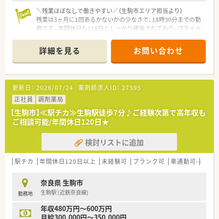
＼残業ほぼなしで働きやすい／（生駒市エリア担当より）
残業は3ヶ月に1回あるかないかの少なさで、18時30分までの勤
務です。年間休日も118日としっかり確保されており、プライベ
ートの時間を大切にしながら働けます。
＊------------------------------------------＊
詳細を見る
お問い合わせ
【店舗情報と応需状況について】
■最寄り駅の改札を出てから徒歩1分という非常にアクセスの良
い立地にあり、毎日の通勤がとても快適です。
更新日：
2026/07/24
薬剤師求人ID：
27595
■近隣の総合病院からの処方箋をメインに応需しており、1日あ
たり80枚から100枚の枚数に対応しています。
正社員
調剤薬局
■内科や呼吸器科など幅広い総合科目に対応し、約2500品目の
【生駒市】≪駅チカ≫生駒駅徒歩7分♪ご経験次第で高年収も
医薬品を取り扱っているためスキルを磨けます。
ご相談可能/年間休日120日★
【求人情報について】
検討リストに追加
■これまでのご経験や前職での給与をしっかりと考慮し、年収
450万円から570万円の範囲で決定いたします。
■日曜日と祝日に加えてシフトによるお休みがあり、年間休日は
駅チカ
年間休日120日以上
未経験可
ブランク可
車通勤可
高給与
118日とワークライフバランスを保ちやすいです。
■年1回の昇給や年2回の賞与支給に加えて、退職金制度や各種
奈良県 生駒市
保険も完備されており安心して長く勤務できます。
生駒駅 (近鉄奈良線)
勤務地
【勤務実態について】
年収480万円～600万円
■平日は18時30分までの勤務で、土曜日は15時までの勤務とな
月給300,000円～350,000円