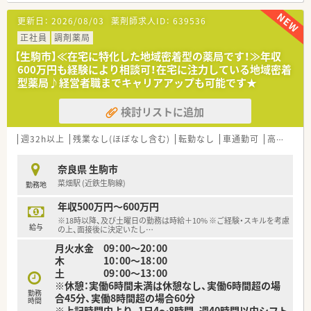
【募集背景と求める人物像について】
更新日：
2026/08/03
薬剤師求人ID：
639536
■近隣の薬局閉局に伴う処方箋枚数増加に対応するための増員
募集で急募案件となっております。
正社員
調剤薬局
■非効率だと感じる方よりも、患者様のために行動できる真の地
【生駒市】≪在宅に特化した地域密着型の薬局です！≫年収
域密着型志向の人材を求めています。
600万円も経験により相談可！在宅に注力している地域密着
■地域医療に貢献したいという強い想いを持ち、患者様が喜んで
型薬局♪経営者職までキャリアアップも可能です★
くださる行動ができる方を歓迎します。
検討リストに追加
【法人特徴について】
■奈良県生駒市に3店舗、東大阪市に1店舗の計4店舗を展開され
ており地域密着型の調剤薬局を運営されています。
週32h以上
残業なし(ほぼなし含む)
転勤なし
車通勤可
高給与(600万円以上)
■「処方箋調剤」「OTC販売」「在宅医療」の3つの安心を提供し地
域のかかりつけ薬局を目指しています。
奈良県 生駒市
■在宅医療に非常に力を入れており、居宅・施設双方に対応し地
菜畑駅 (近鉄生駒線)
勤務地
域からの信頼も厚い企業です。
年収500万円～600万円
※18時以降、及び土曜日の勤務は時給＋10% ※ご経験・スキルを考慮
給与
の上、面接後に決定いたし
…
月火水金 09：00～20：00
木 10：00～18：00
土 09：00～13：00
※休憩：実働6時間未満は休憩なし、実働6時間超の場
勤務
合45分、実働8時間超の場合60分
時間
※上記時間内より、1日4～8時間、週40時間以内シフト