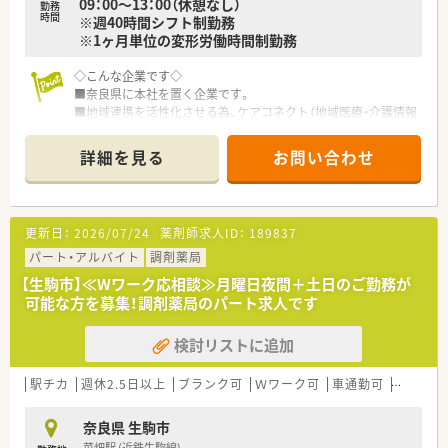
09：00～13：00（休憩なし）
勤務
時間
※週40時間シフト制勤務
※1ヶ月単位の変形労働時間制勤務
◇こんな企業です◇
■奈良県に本社を置く企業です。
■地域連携を活性化させる為、ケアコネクト（地域医療・介護情報
ネットワーク）を全国に先駆けて実施している企業です。
■ボトムアップを大切にする会社です。在宅推進チームや学会
詳細を見る
お問い合わせ
発表チーム、マニュアルチームなど手上げ式で有志を募り、やり
たい仕事をしてもらいながら社内を活気付けたいという考えで
す。
■ライフワークバランスも重視されており、有休取得率100％、
更新日：
2026/07/24
薬剤師求人ID：
189837
育休取得・復帰率100％、平均残業時間7ｈ/月、離職率5％など従
業員満足度は非常に高いです。
パート・アルバイト
調剤薬局
■ボトムアップ・地域連携・ライフワークバランスを実現してい
【生駒市】≪Wワーク応相談≫月曜日夜間＋土日のご勤務が
る結果、「優良企業ガイド 2018」にて奈良県1位を獲得！
可能な方を募集！調剤薬局のパート求人です
検討リストに追加
駅チカ
週休2.5日以上
ブランク可
Ｗワーク可
車通勤可
積雪なし
奈良県 生駒市
菜畑駅 (近鉄生駒線)