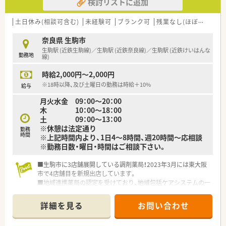
検討リストに追加
■社員教育にも注力しています！未経験・ブランクのある方もま
ずはご相談ください。
土日休み(相談可含む)
未経験可
ブランク可
残業なし(ほぼなし含む)
奈良県 生駒市
生駒駅 (近鉄生駒線)／生駒駅 (近鉄奈良線)／生駒駅 (近鉄けいはんな
勤務地
線)
時給2,000円～2,000円
※18時以降、及び土曜日の勤務は時給＋10%
給与
月火水金 09：00～20：00
木 10：00～18：00
土 09：00～13：00
※休憩は法定通り
勤務
時間
※上記時間内より、1日4～8時間、週20時間～応相談
※勤務日数・曜日・時間はご相談下さい。
■生駒市に3店舗展開している調剤薬局！2023年3月には東大阪
市で4店舗目を新規出店しています。
■地域連携薬局の認定を受けており、地域包括ケアシステムの一
翼を担う安心・信頼のあるサービスの提供に努めています。
■薬剤師として本気で患者様に向き合いたい方、チーム医療に活
詳細を見る
お問い合わせ
躍したい方、在宅業務にご興味のある方にオススメです。
■未経験・ブランクのある方もお気軽にご相談下さい。