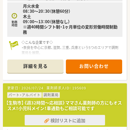
月火水金
08：30～20：30（休憩60分）
木土
09：00～13：00（休憩なし）
勤務
時間
※週40時間シフト制・1ヶ月単位の変形労働時間制勤
務
◇こんな企業です◇
・奈良を中心に京都、滋賀、三重、兵庫という5つのエリアで調剤
薬局を展開。
・地域の皆様から必要とされる『真のかかりつけ薬局』を目指し
ています！
詳細を見る
お問い合わせ
・早くから「介護保険事業に参画」している点も特徴。
・訪問介護事業所も開設し、地元に根付いた薬局サービスを提供
しています。
更新日：
2026/07/24
薬剤師求人ID：
195609
パート・アルバイト
調剤薬局
【生駒市】《週32時間～応相談》ママさん薬剤師の方にもオス
スメ！小児科メイン！車通勤もご相談可能です
検討リストに追加