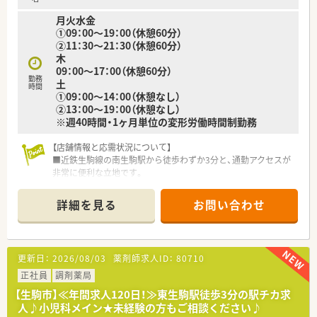
月火水金
①09：00～19：00（休憩60分）
②11：30～21：30（休憩60分）
木
09：00～17：00（休憩60分）
勤務
土
時間
①09：00～14：00（休憩なし）
②13：00～19：00（休憩なし）
※週40時間・1ヶ月単位の変形労働時間制勤務
【店舗情報と応需状況について】
■近鉄生駒線の南生駒駅から徒歩わずか3分と、通勤アクセスが
非常に便利な立地です。
■応需科目は内科、整形外科、循環器科、皮膚科と幅広く、1日約
100枚の処方箋に対応します。
詳細を見る
お問い合わせ
■薬剤師は常勤4名とパート2名が在籍し、常時3～4名体制で安
心して業務に取り組めます。
【募集背景と求める人物像について】
更新日：
2026/08/03
薬剤師求人ID：
80710
■国が求める将来の薬局像を実現するため、体制強化を目的とし
た増員募集を行っています。
正社員
調剤薬局
■在宅医療にも注力しているため、在宅業務経験者や未経験でも
【生駒市】≪年間求人120日！≫東生駒駅徒歩3分の駅チカ求
前向きな方を歓迎します。
人♪小児科メイン★未経験の方もご相談ください♪
■患者様に寄り添い、真の地域密着を実現するため、協調性を持