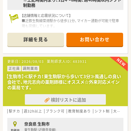
制勤務
【店舗情報と応需状況について】
■近鉄生駒線菜畑駅から徒歩11分、マイカー通勤が可能で駐車
場も完備しています。
■内科全般や総合科目を応需しており、1日平均約40枚の処方箋
に対応しています。
詳細を見る
お問い合わせ
■在宅業務（居宅・施設）に注力しており、計250名の患者様に対
応する地域密着型の薬局です。
【法人特徴について】
更新日：
2026/08/03
薬剤師求人ID：
483931
■奈良県生駒市を中心に3店舗を展開し、東大阪市にも新規出店
するなど成長中の企業です。
正社員
調剤薬局
■「処方箋調剤」「OTC販売」「在宅医療」の3本柱で、地域のかか
【生駒市】≪駅チカ！東生駒駅から歩いて3分≫風通しの良い
りつけ薬局として信頼されています。
会社で、地元志向の薬剤師様にオススメ☆外来対応メイン
■社員のやりたいことを尊重する社風で、明確なキャリアパス制
の薬局です。
度により年収1,000万円も目指せます。
検討リストに追加
【求人情報について】
■年収はご経験やスキルを考慮し、500万円から600万円の範囲
で決定させていただきます。
駅チカ
週32h以上
ブランク可
教育制度あり
シフト制
大手チェーン以外
■賞与や昇給制度があり、日々の頑張りがしっかりと収入に反映
される仕組みです。
奈良県 生駒市
■18時以降や土曜日の勤務には時給割り増しがあり、モチベー
東生駒駅 (近鉄奈良線)
勤務地