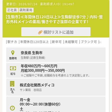
更新日：
2026/07/24
薬剤師求人ID：
191497
正社員
調剤薬局
【生駒市】≪年間休日120日以上≫生駒駅徒歩7分♪内科・整
形外科メインの薬局/働きやすさ抜群の企業です！
検討リストに追加
駅チカ
年間休日120日以上
新卒可
未経験可
ブランク可
車通勤
奈良県 生駒市
生駒駅 (近鉄生駒線)
勤務地
年収480万円～600万円
月給300,000円～350,000円
給与
※ご経験やご年齢、前職給与を考慮の上で決定致します。
株式会社関西メディコ
法人
サン薬局 谷田店
名
月～金
09：00～20：00（休憩60分）
土