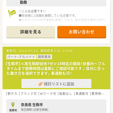
勤務
高齢者社会に求められる介護用品の販売、リース、グループの
建設会社と連携した介護用住宅の建設、リフォーム、医薬品だけ
◇こんな企業です◇
ではなく、各方面から患者様をサポートする体制が整っていま
■奈良県に2店舗を展開している企業です。
す。
■かかりつけや在宅業務を推進しており、国が目指す薬局の在り
■残業月平均5時間。本社においても残業管理を徹底、ノー残業
方に則した企業運営をされています。
デー制度もございます。
■生駒の店舗はクリニックモール型、斑鳩の店舗はマンツーマン
■女性にも働きやすい環境と1人あたりの処方箋枚数が少なめに
詳細を見る
お問い合わせ
と地域ニーズに沿って出店されています。
設定されていることなどから
■「在宅」への取り組みも早くから実施しており、勉強できる環
無理せず働き続けることができる環境のため定着率が良く、平
境です。
均年齢は40歳と同規模チェーンと比較しても高めです。
■有給休暇平均消化日数10日（入社後3カ月経過後2日、半年経過
更新日：
2026/07/14
薬剤師求人ID：
27806
後10日付与）と休暇においてもライフワークバランスのとりやす
パート・アルバイト
調剤薬局
い環境づくりを行っています。
■地域により差は御座いますが、病院前・クリニック前が6：4の
【生駒市】≪南生駒駅徒歩7分≫18時迄の開局！扶養内～フル
割合の店舗展開です。
タイムまで勤務時間は柔軟にご相談可能です♪自分に合っ
■2019年 0402通知を受けより薬剤師業務を対人業務にシフ
た働き方を選択できます。車通勤も可！
トさせる為、調剤補助の研修所を兵庫県に設立。
社内で定められた研修を受けた調剤事務さんが積極的にフォ
検討リストに追加
ローアップしてくださる環境作りを進めています。
駅チカ
＜こんな方にもオススメ＞
ブランク可
Ｗワーク可
転勤なし
車通勤可
教育制度あり
■休暇制度・研修制度など、福利厚生制度の充実した企業をお探
しの方
奈良県 生駒市
■ご家庭の状況に合わせて勤務や職種変更の相談を行いながら
南生駒駅 (近鉄生駒線)
勤務地
長く働ける先をお探しの方