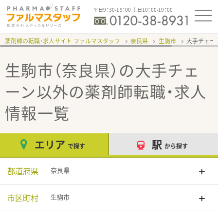
平日9：30-19：00 土日10：00-19：00
薬剤師の転職・求人サイト ファルマスタッフ
奈良県
生駒市
大手チェー
生駒市（奈良県）の大手チェ
ーン以外
の薬剤師転職・求人
情報一覧
エリア
駅
で探す
から探す
都道府県
奈良県
市区町村
生駒市