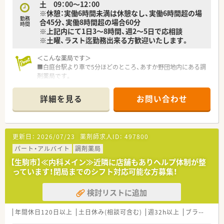
土 09：00～12：00
■医療（薬局経営）と福祉事業の2つの柱で成り立っている会社で
※休憩：実働6時間未満は休憩なし、実働6時間超の場
す。
勤務
合45分、実働8時間超の場合60分
高齢者社会に求められる介護用品の販売、リース、グループの
時間
※上記内にて1日3～8時間、週2～5日で応相談
建設会社と連携した介護用住宅の建設、
※土曜、ラスト迄勤務出来る方歓迎いたします。
リフォーム、医薬品だけではなく、各方面から患者様をサポー
トする体制が整っています。
＜こんな薬局です＞
■残業月平均5時間。本社においても残業管理を徹底、ノー残業
■白庭台駅より車で5分ほどのところ、あすか野団地内にある調
デー制度もございます。
剤薬局です。
■女性にも働きやすい環境（産育休取得率ほぼ100％）と1人あた
■生駒エリアには他店舗複数あり協力して店舗運営されていま
りの処方箋枚数が少なめに設定されていることから
す。
無理せず働き続けることができる環境のため定着率が良く、平
詳細を見る
お問い合わせ
■薬剤師常時1～2名体制。管理薬剤師は女性です。
均年齢は40歳と同規模チェーンと比較しても高めです。
■配属先については面接等にて適性をみて最終決定いたしま
■有給休暇平均消化日数10日（入社後3カ月経過後2日、半年経過
す。
後10日付与）と休暇においてもライフワークバランスのとりやす
当店舗ではなく近隣店舗での配属となる可能性もございま
い環境づくりを行っています。
更新日：
2026/07/23
薬剤師求人ID：
497800
す。
■地域により差は御座いますが、病院前・クリニック前が6：4の
パート・アルバイト
調剤薬局
割合の店舗展開です。
＜設備も充実＞
■2019年 0402通知を受けより薬剤師業務を対人業務にシフ
【生駒市】≪内科メイン≫近隣に店舗もありヘルプ体制が整
■全店にバーコードによる過誤防止システム導入済みです。
トさせる為、調剤補助の研修所を兵庫県に設立。
っています！閉局までのシフト対応可能な方募集！
過誤がおきた際は、24時間以内に社長まで報告があがります。
社内で定められた研修を受けた調剤事務さんが積極的にフォ
個人で止めず全社を上げてのサポート体制が整っているので
ローアップしてくださる環境作りを進めています。
検討リストに追加
安心して勤務することができます。
＜業務内容＞
年間休日120日以上
土日休み(相談可含む)
週32h以上
ブランク可
■近隣にあるクリニックより、循環器科・内科・外科の処方箋を主