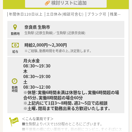
検討リストに追加
年間休日120日以上
土日休み(相談可含む)
ブランク可
残業なし(ほぼなし含む)
奈良県 生駒市
生駒駅 (近鉄生駒線)／生駒駅 (近鉄奈良線)
勤務地
時給2,000円～2,300円
※ご経験、勤務時間を考慮の上、決定致します。
給与
月火水金
08：30～19：30
木
08：30～19：00
土
08：30～12：00
勤務
時間
※休憩：実働6時間未満は休憩なし、実働6時間超の場
合45分、実働8時間超の場合60分
※上記内にて1日3～8時間、週2～5日で応相談
※土曜、閉局まで勤務出来る方歓迎いたします。
＜こんな薬局です＞
■生駒駅よりバスで15分程のところにございます。
■平屋風の横に広い薬局です。目の前にコンビニ、すぐそばにス