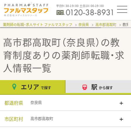
平日9：30-19：00 土日10：00-19：00
薬剤師の転職・求人サイト ファルマスタッフ
奈良県
高市郡高取町
教育
高市郡高取町（奈良県）の教
育制度あり
の薬剤師転職・求
人情報一覧
エリア
駅
で探す
から探す
都道府県
奈良県
市区町村
高市郡高取町