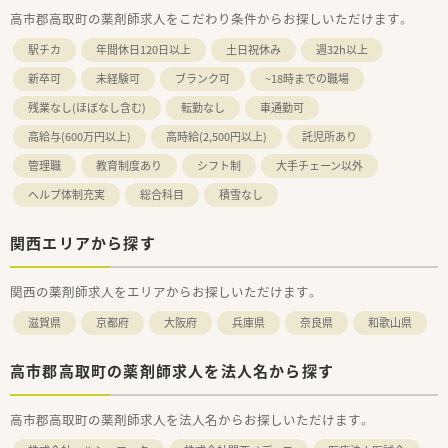
高市郡高取町の薬剤師求人をこだわり条件からお探しいただけます。
駅チカ
年間休日120日以上
土日祝休み
週32h以上
新卒可
未経験可
ブランク可
~18時までの職場
残業なし(ほぼなし含む)
転勤なし
車通勤可
高給与(600万円以上)
高時給(2,500円以上)
託児所あり
管理職
教育制度あり
シフト制
大手チェーン以外
ヘルプ体制充実
総合科目
積雪なし
関西エリアから探す
関西の薬剤師求人をエリアからお探しいただけます。
滋賀県
京都府
大阪府
兵庫県
奈良県
和歌山県
高市郡高取町の薬剤師求人を法人名から探す
高市郡高取町の薬剤師求人を法人名からお探しいただけます。