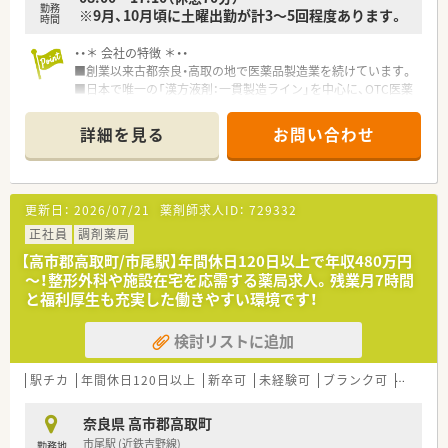
勤務
※9月、10月頃に土曜出勤が計3～5回程度あります。
時間
・・＊ 会社の特徴 ＊・・
■創業以来古都奈良・高取の地で医薬品製造業を続けています。
■日本で唯一の「漢方液剤：一貫製造ライン」を中心に、OTC医薬
品の液剤・顆粒剤・シロップ剤・ゼリー剤など多種多様の製造設備
を取りそろえ、積極的に共同開発・受託製造を提案しています。
詳細を見る
お問い合わせ
■日々進化・変化する病気やウィルス、また社会のニーズに柔軟
に対応できる様、原料の選別から製品化まですべて自社で対応し
ています。
更新日：
2026/07/21
薬剤師求人ID：
729332
・・＊ 福利厚生 ＊・・
■年間休日120日以上で、お休みも取りやすく、自社駐車場があ
正社員
調剤薬局
るのでマイカー通勤も出来るので天候気にせず出社が出来ま
【高市郡高取町/市尾駅】年間休日120日以上で年収480万円
す。
～！整形外科や施設在宅を応需する薬局求人。残業月7時間
と福利厚生も充実した働きやすい環境です！
・・＊ こんな方に ＊・・
■漢方や生薬に特化して一貫したサポートを学びたい方
検討リストに追加
■従業員同士が部署を問わず仲のいい環境でメリハリをつけて
働きたい方
駅チカ
年間休日120日以上
新卒可
未経験可
ブランク可
車通勤
奈良県 高市郡高取町
市尾駅 (近鉄吉野線)
勤務地