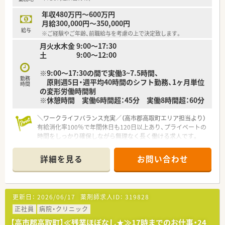
年収480万円～600万円
月給300,000円～350,000円
給与
※ご経験やご年齢、前職給与を考慮の上で決定致します。
月火水木金 9:00～17:30
土 9:00～12:00
※9:00～17:30の間で実働3~7.5時間、
勤務
原則週5日・週平均40時間のシフト勤務、1ヶ月単位
時間
の変形労働時間制
※休憩時間 実働6時間超：45分 実働8時間超：60分
＼ワークライフバランス充実／（高市郡高取町エリア担当より）
有給消化率100％で年間休日も120日以上あり、プライベートの
時間をしっかり確保しながら無理なく長く働ける求人です。
＊------------------------------------------＊
詳細を見る
お問い合わせ
【店舗情報と応需状況について】
■市尾駅から徒歩9分ほどの場所に位置しており、内科や整形外
科に加えて施設在宅の処方箋を応需する薬局です。
■地域に根ざしたドミナント展開を行っており、施設在宅の振り
更新日：
2026/06/17
薬剤師求人ID：
319828
分けなど多岐にわたる業務に対応しています。
■1日あたりの処方箋応需枚数は20枚程度と落ち着いており、患
正社員
病院・クリニック
者様一人ひとりにしっかりと向き合えます。
【高市郡高取町】≪残業ほぼなし★≫17時までのお仕事・24