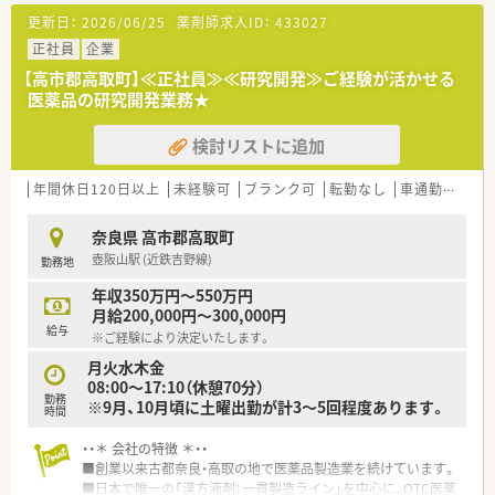
■お子様の送迎などの関係で時間制約がある方
更新日：
2026/06/25
薬剤師求人ID：
433027
■ご経験を活かして時給UPを叶えたい方！
正社員
企業
【高市郡高取町】≪正社員≫≪研究開発≫ご経験が活かせる
医薬品の研究開発業務★
検討リストに追加
年間休日120日以上
未経験可
ブランク可
転勤なし
車通勤可
積
奈良県 高市郡高取町
壺阪山駅 (近鉄吉野線)
勤務地
年収350万円～550万円
月給200,000円～300,000円
給与
※ご経験により決定いたします。
月火水木金
08:00～17:10（休憩70分）
勤務
※9月、10月頃に土曜出勤が計3～5回程度あります。
時間
・・＊ 会社の特徴 ＊・・
■創業以来古都奈良・高取の地で医薬品製造業を続けています。
■日本で唯一の「漢方液剤：一貫製造ライン」を中心に、OTC医薬