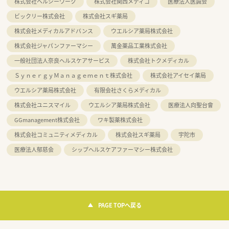
株式会社ヘルシーワーク
株式会社関西メディコ
医療法人医誠会
ビックリー株式会社
株式会社スギ薬局
株式会社メディカルアドバンス
ウエルシア薬局株式会社
株式会社ジャパンファーマシー
萬金薬品工業株式会社
一般社団法人奈良ヘルスケアサービス
株式会社トクメディカル
ＳｙｎｅｒｇｙＭａｎａｇｅｍｅｎｔ株式会社
株式会社アイセイ薬局
ウエルシア薬局株式会社
有限会社さくらメディカル
株式会社ユニスマイル
ウエルシア薬局株式会社
医療法人向聖台會
GGmanagement株式会社
ワキ製薬株式会社
株式会社コミュニティメディカル
株式会社スギ薬局
宇陀市
医療法人郁慈会
シップヘルスケアファーマシー株式会社
PAGE TOPへ戻る