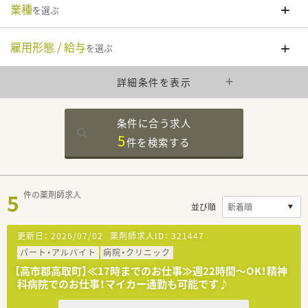
業種
を選ぶ
雇用形態 / 給与
を選ぶ
詳細条件を表示
条件に合う求人
5
件を
検索する
5
件の薬剤師求人
並び順
更新日：
2026/07/02
薬剤師求人ID：
321447
パート・アルバイト
病院・クリニック
【高市郡高取町】≪17時までのお仕事≫週22時間～OK！精神
科病院でのお仕事！マイカー通勤も可能です♪