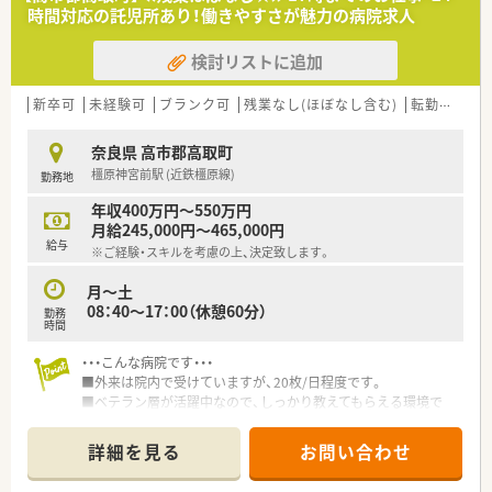
時間対応の託児所あり！働きやすさが魅力の病院求人
【求人情報について】
■想定年収は480万円から600万円となっており、ご経験や年齢
検討リストに追加
などをしっかりと考慮した上で決定されます。
■日曜と祝日に加えて他1日が休みの週休2日制を採用してお
り、年間休日120日以上をしっかりと確保できます。
新卒可
未経験可
ブランク可
残業なし(ほぼなし含む)
転勤なし
■昇給は年1回あり、賞与も年2回で計約4ヶ月分が支給されるた
め、モチベーションを高く維持して働けます。
奈良県 高市郡高取町
橿原神宮前駅 (近鉄橿原線)
勤務地
【勤務実態について】
■残業時間は月平均7時間程度と非常に少なく、1分単位で残業
年収400万円～550万円
代が計算されるためサービス残業はありません。
月給245,000円～465,000円
■有給休暇の消化率は100％を誇っており、年度末に消滅してし
給与
※ご経験・スキルを考慮の上、決定致します。
まう有休は普段の休日に充てることが可能です。
■平日は17時30分までの営業時間が基本となっており、仕事終
月～土
わりのプライベートな時間も大切にできます。
08：40～17：00（休憩60分）
勤務
時間
・・・こんな病院です・・・
■外来は院内で受けていますが、20枚/日程度です。
■ベテラン層が活躍中なので、しっかり教えてもらえる環境で
す。
詳細を見る
お問い合わせ