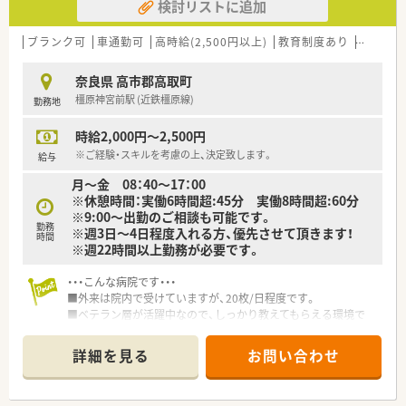
検討リストに追加
ブランク可
車通勤可
高時給(2,500円以上)
教育制度あり
シフト
奈良県 高市郡高取町
橿原神宮前駅 (近鉄橿原線)
勤務地
時給2,000円～2,500円
※ご経験・スキルを考慮の上、決定致します。
給与
月～金 08：40～17：00
※休憩時間：実働6時間超:45分 実働8時間超:60分
※9:00～出勤のご相談も可能です。
勤務
※週3日～4日程度入れる方、優先させて頂きます！
時間
※週22時間以上勤務が必要です。
・・・こんな病院です・・・
■外来は院内で受けていますが、20枚/日程度です。
■ベテラン層が活躍中なので、しっかり教えてもらえる環境で
す。
詳細を見る
お問い合わせ
・・・こんな方におすすめ！・・・
■未経験・ブランクがあり、お仕事に不安な気持ちをお持ちの方
（ベテラン薬剤師さんが優しくサポートしてくれます！）