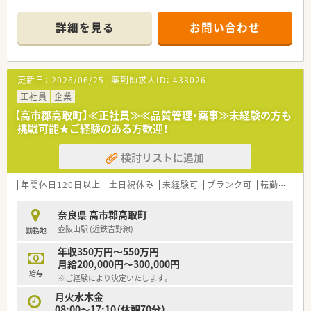
品の液剤・顆粒剤・シロップ剤・ゼリー剤など多種多様の製造設備
を取りそろえ、積極的に共同開発・受託製造を提案しています。
詳細を見る
お問い合わせ
■日々進化・変化する病気やウィルス、また社会のニーズに柔軟
に対応できる様、原料の選別から製品化まですべて自社で対応し
ています。
更新日：
2026/06/25
薬剤師求人ID：
433026
・・＊ 福利厚生 ＊・・
■年間休日120日以上で、お休みも取りやすく、自社駐車場があ
正社員
企業
るのでマイカー通勤も出来るので天候気にせず出社が出来ま
【高市郡高取町】≪正社員≫≪品質管理・薬事≫未経験の方も
す。
挑戦可能★ご経験のある方歓迎！
・・＊ こんな方に ＊・・
検討リストに追加
■漢方や生薬に特化して一貫したサポートを学びたい方
■従業員同士が部署を問わず仲のいい環境でメリハリをつけて
働きたい方
年間休日120日以上
土日祝休み
未経験可
ブランク可
転勤なし
奈良県 高市郡高取町
壺阪山駅 (近鉄吉野線)
勤務地
年収350万円～550万円
月給200,000円～300,000円
給与
※ご経験により決定いたします。
月火水木金
08:00～17:10（休憩70分）