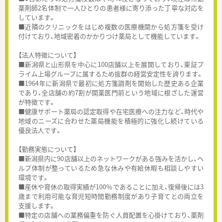
薬剤師2名体制で一人ひとりの患者様に寄り添った丁寧な対応を
しています。
■近隣のクリニックをはじめ複数の医療機関から処方箋を受け
付けており、地域密着のかかりつけ薬局として機能しています。
【法人特徴について】
■新潟県と山形県を中心に100店舗以上を展開しており、東証プ
ライム上場グループに属するため抜群の経営安定性を誇ります。
■1964年に新潟県で最初に処方箋調剤を開始した歴史ある企業
であり、全店舗の約7割が開業医門前という地域に根ざした運営
が特徴です。
■健康サポート薬局の認定取得や在宅医療への注力など、時代や
地域のニーズに合わせた薬局機能を積極的に強化し続けている
優良法人です。
【勤務実態について】
■新潟県内に90店舗以上のネットワークがある強みを活かし、ヘ
ルプ体制が整っているため急な休みや有給休暇も相談しやすい
環境です。
■産休や育休の取得実績が100％であることに加え、復帰後には3
歳まで利用可能な育児短時間勤務制度があり子育てとの両立を
支援します。
■特定の店舗への業務偏重を防ぐ人員配置を心掛けており、薬剤