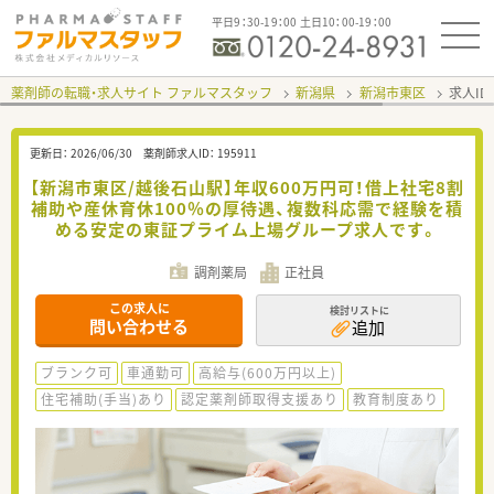
平日9：30-19：00 土日10：00-19：00
薬剤師の転職・求人サイト ファルマスタッフ
新潟県
新潟市東区
求人ID
更新日：
2026/06/30
薬剤師求人ID：
195911
【新潟市東区/越後石山駅】年収600万円可！借上社宅8割
補助や産休育休100％の厚待遇、複数科応需で経験を積
める安定の東証プライム上場グループ求人です。
調剤薬局
正社員
この求人に
検討リストに
問い合わせる
追加
ブランク可
車通勤可
高給与(600万円以上)
住宅補助(手当)あり
認定薬剤師取得支援あり
教育制度あり