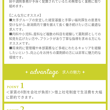
師や調剤事務が手厚く配置されているため無理なく業務に取り
組めます。
【こんな方にオススメ】
■大手グループの安定した経営基盤と手厚い福利厚生の恩恵を
受けながら、新潟県内で腰を据えて長く働き続けたい方に最適な
求人です。
■内科や小児科、産科など複数の科目を経験して薬剤師としての
知見を広げたい方や、ブランクがあり丁寧な指導を求める方にも
オススメです。
■将来的に管理職や本部業務など多岐にわたるキャリアを経験
したいという、向上心をお持ちの薬剤師の方には非常に魅力的な
環境です。
advantage
求人の魅力
＜家賃の8割を会社が負担！＞借上社宅制度で生活費を大幅
に節約できます。