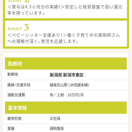
＜賞与は4.5ヶ月分の実績！＞安定した経営基盤で高い還元
率を誇っています。
＜ベビーシッター支援あり！＞働く子育て中の薬剤師さん
への理解が深く、育児を応援します。
勤務地
勤務地
新潟県 新潟市東区
路線・交通手段
越後石山駅 (JR信越本線)
通勤交通費
有／上限 10万円/月
基本情報
雇用形態
正社員
業種
調剤薬局