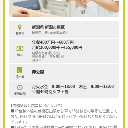
新潟県 新潟市東区
越後石山駅 (JR信越本線)
勤務地
年収400万円～600万円
月給300,000円～455,000円
経験など考慮し決定
給与
昇給年1回 賞与年2回
資格手当
非公開
法人名
月火水金 9:00～18:00 木土 9:00～13:00
※週40時間シフト制
勤務時間
【店舗情報と応需状況について】
■JR信越本線の越後石山駅から車で15分ほどの場所に位置して
おり、内科や消化器科のほか産婦人科や小児科など幅広く応需し
ています。
■1日あたりの処方箋枚数は平均40枚となっており、現在は常勤