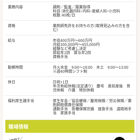
業務内容
調剤／監査／服薬指導
科目：消化器内科・内科・産婦人科・小児科
枚数：40枚/日
資格
薬剤師免許をお持ちの方（取得見込みの方を含
む）
給与
年収400万円～600万円
月給300,000円～455,000円
経験など考慮し決定
昇給年1回 賞与年2回
資格手当
勤務時間
月火水金 9:00～18:00 木土 9:00～13:00
※週40時間シフト制
休日
日祝+1日
年次有給休暇(法定通り) 慶弔 産前産後 育
児休暇 介護 特別休暇
福利厚生諸手当
厚生年金／協会健保／雇用保険／労災保険／薬
剤師賠償責任保険
通勤手当 各種保険完備 昼食手当 遠隔地手
当 家族手当
職場情報