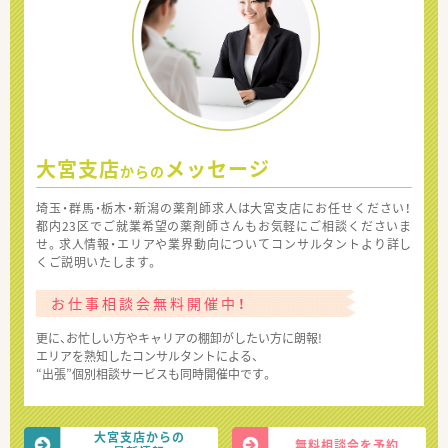
大宮支店
メッセージ
からの
埼玉・群馬・栃木・新潟の薬剤師求人は大宮支店にお任せください！
都内23区でご就業希望の薬剤師さんもお気軽にご相談くださいま
せ。求人情報・エリアや業界動向についてコンサルタントより詳し
くご説明いたします。
お仕事相談会無料開催中！
更に、お忙しい方やキャリアの棚卸がしたい方に朗報!
エリアを熟知したコンサルタントによる、
“出張”個別相談サービスも同時開催中です。
大宮支店からの
無料相談会を予約