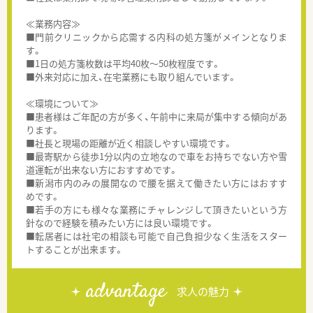
≪業務内容≫
■門前クリニックから応需する内科の処方箋がメインとなりま
す。
■1日の処方箋枚数は平均40枚～50枚程度です。
■外来対応に加え、在宅業務にも取り組んでいます。
≪環境について≫
■患者様はご年配の方が多く、午前中に来局が集中する傾向があ
ります。
■社長と現場の距離が近く相談しやすい環境です。
■最寄駅から徒歩1分以内の立地なので車をお持ちでない方や雪
道運転が出来ない方におすすめです。
■新潟市内のみの展開なので腰を据えて働きたい方にはおすす
めです。
■若手の方にも様々な業務にチャレンジして頂きたいという方
針なので経験を積みたい方には良い環境です。
■転居者には社宅の相談も可能で自己負担少なく生活をスター
トすることが出来ます。
advantage
求人の魅力