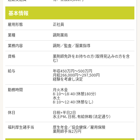
基本情報
雇用形態
正社員
業種
調剤薬局
業務内容
調剤／監査／服薬指導
資格
薬剤師免許をお持ちの方（取得見込みの方を含
む）
給与
年収450万円～500万円
月給266,000円～297,500円
経験を考慮し決定
勤務時間
月火木金
8：10～18：40（休憩180分）
水土
8：10～12：40（休憩なし）
休日
日祝+半日2日
水土PM、日祝、有給休暇（法定通り）
福利厚生諸手当
厚生年金／協会健保／雇用保険
薬剤師手当2万円