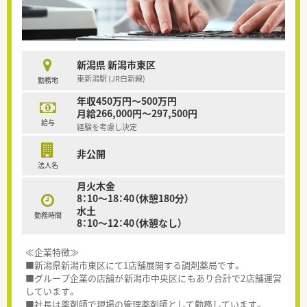
新潟県 新潟市東区
東新潟駅 (JR白新線)
勤務地
年収450万円～500万円
月給266,000円～297,500円
給与
経験を考慮し決定
非公開
法人名
月火木金
8：10～18：40（休憩180分）
水土
勤務時間
8：10～12：40（休憩なし）
≪企業特徴≫
■新潟県新潟市東区にて1店舗展開する調剤薬局です。
■グループ企業の店舗が新潟市中央区にもあり合計で2店舗運営
しています。
■社長は薬剤師で現場の管理薬剤師として勤務しています。