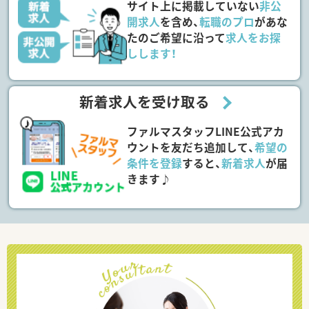
サイト上に掲載していない
非公
開求人
を含め、
転職のプロ
があな
たのご希望に沿って
求人をお探
しします！
新着求人を受け取る
ファルマスタッフLINE公式アカ
ウントを友だち追加して、
希望の
条件を登録
すると、
新着求人
が届
きます♪