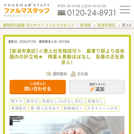
平日9：30-19：00 土日10：00-19：00
薬剤師の転職・求人サイト ファルマスタッフ
新潟県
新潟市東区
求人ID
更新日：
2026/07/30
薬剤師求人ID：
467568
【新潟市東区】≪借上社宅相談可≫ 最寄り駅より徒歩
圏内の好立地★ 残業＆異動ほぼなし 急募の正社員
求人！
調剤薬局
正社員
この求人に
検討リストに
問い合わせる
追加
駅チカ
新卒可
残業なし(ほぼなし含む)
転勤なし
車通勤可
寮・借上社宅あり
新幹線近く
大手チェーン以外