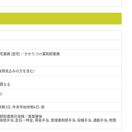
宅業務（居宅）／かかりつけ薬剤師業務
取得見込みの方を含む）
り異なる
金）
休暇3日、年末年始休暇4日、他
師賠償責任保険／薬業健保
隔地手当、赴任一時金、帰省手当、管理薬剤師手当、役職手当、通勤手当、時間