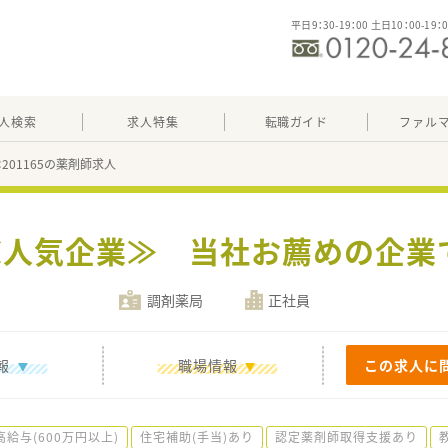
平日9：30-19：00 土日10：00-19：
人検索
求人特集
転職ガイド
ファル
：201165の薬剤師求人
】≪人気企業≫ 当社お薦めの企
調剤薬局
正社員
報
職場情報
この求人に
高給与(600万円以上)
住宅補助(手当)あり
認定薬剤師取得支援あり