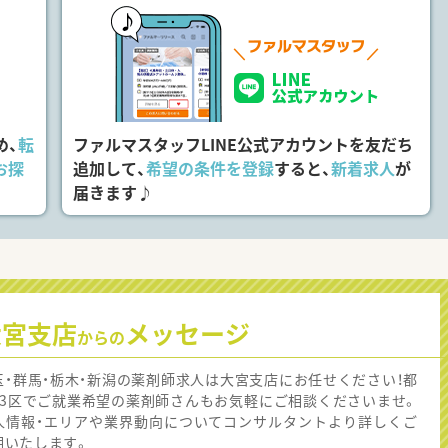
め、
転
ファルマスタッフLINE公式アカウントを友だち
お探
追加して、
希望の条件を登録
すると、
新着求人
が
届きます♪
大宮支店
メッセージ
からの
玉・群馬・栃木・新潟の薬剤師求人は大宮支店にお任せください！都
23区でご就業希望の薬剤師さんもお気軽にご相談くださいませ。
人情報・エリアや業界動向についてコンサルタントより詳しくご
明いたします。