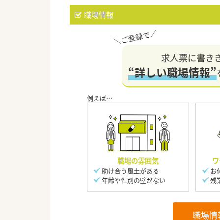
職場情報
求人票に書き
“詳しい職場情報”
職場の雰囲気
ワ
助け合う風土がある
お
年齢や性別の壁がない
残
職場情