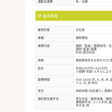
通勤交通費
有／全額
基本情報
雇用形態
正社員
業種
調剤薬局
業務内容
調剤／監査／服薬指導／在
調剤・監査・服薬
科目：総合科目
資格
薬剤師免許をお持ちの方（
給与
年収430万円～610万円
※経験・年齢・スキルによ
勤務時間
9:00-18:00（月、火、水、木、
※土、日、祝 休み
休日
有給休暇（法定通り）、夏期
福利厚生諸手当
厚生年金／雇用保険／薬剤
薬剤師手当、コース手当、遠
外手当、他