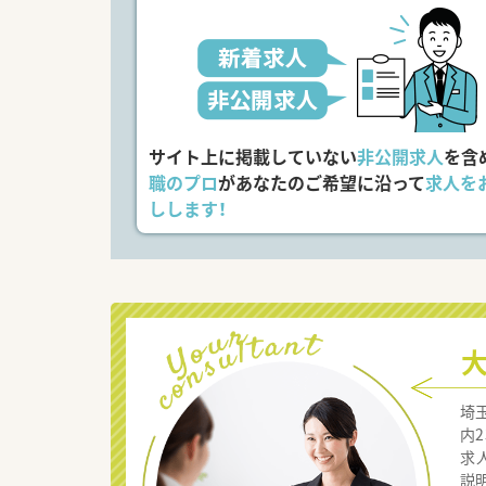
サイト上に掲載していない
非公開求人
を含
職のプロ
があなたのご希望に沿って
求人を
しします！
埼
内
求
説