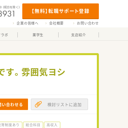
00
（祝日を除く）
【無料】転職サポート登録
企業の皆様へ
会社概要
お問い合わせ
マラボ
薬学生
支店紹介
業です。雰囲気ヨシ
問い合わせる
検討リストに追加
教育制度あり
総合科目
高収入