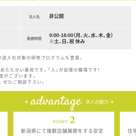
非公開
法人名
9:00-18:00（月、火、水、木、金）
勤務時間
※土、日、祝 休み
中途入社対象の研修プログラムも豊富。
あたたかい薬局です。「人」が自慢の職場です！
度がございます。
。ぜひご相談下さい。
advantage
求人の魅力
新潟県にて複数店舗展開をする安定
住