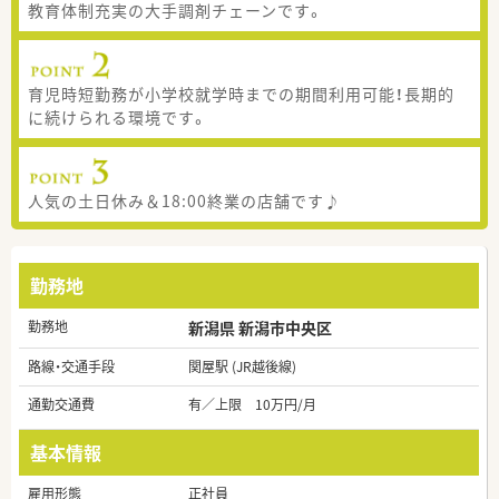
教育体制充実の大手調剤チェーンです。
育児時短勤務が小学校就学時までの期間利用可能！長期的
に続けられる環境です。
人気の土日休み＆18:00終業の店舗です♪
勤務地
勤務地
新潟県 新潟市中央区
路線・交通手段
関屋駅 (JR越後線)
通勤交通費
有／上限 10万円/月
基本情報
雇用形態
正社員