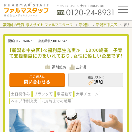
平日9：30-19：00 土日10：00-19：00
薬剤師の転職・求人サイト ファルマスタッフ
新潟県
新潟市中央区
求人I
更新日：
2026/07/30
薬剤師求人ID：
683423
【新潟市中央区】≪福利厚生充実≫ 18:00終業 子育
て支援制度に力をいれており、女性に優しい企業です！
調剤薬局
正社員
この求人に
検討リストに
問い合わせる
追加
土日祝休み
ブランク可
車通勤可
大手チェーン
ヘルプ体制充実
~18時までの職場