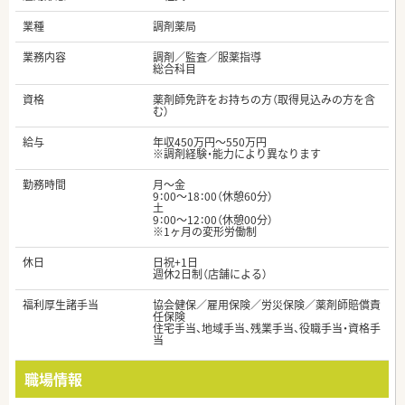
業種
調剤薬局
業務内容
調剤／監査／服薬指導
総合科目
資格
薬剤師免許をお持ちの方（取得見込みの方を含
む）
給与
年収450万円～550万円
※調剤経験・能力により異なります
勤務時間
月～金
9：00～18：00（休憩60分）
土
9：00～12：00（休憩00分）
※1ヶ月の変形労働制
休日
日祝+1日
週休2日制（店舗による）
福利厚生諸手当
協会健保／雇用保険／労災保険／薬剤師賠償責
任保険
住宅手当、地域手当、残業手当、役職手当・資格手
当
職場情報