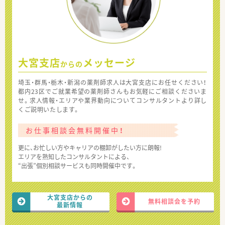
大宮支店
メッセージ
からの
埼玉・群馬・栃木・新潟の薬剤師求人は大宮支店にお任せください！
都内23区でご就業希望の薬剤師さんもお気軽にご相談くださいま
せ。求人情報・エリアや業界動向についてコンサルタントより詳し
くご説明いたします。
お仕事相談会無料開催中！
更に、お忙しい方やキャリアの棚卸がしたい方に朗報!
エリアを熟知したコンサルタントによる、
“出張”個別相談サービスも同時開催中です。
大宮支店からの
無料相談会を予約
最新情報