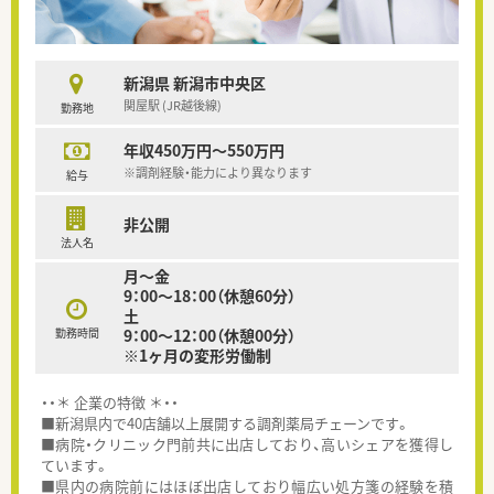
新潟県 新潟市中央区
関屋駅 (JR越後線)
勤務地
年収450万円～550万円
※調剤経験・能力により異なります
給与
非公開
法人名
月～金
9：00～18：00（休憩60分）
土
勤務時間
9：00～12：00（休憩00分）
※1ヶ月の変形労働制
・・＊ 企業の特徴 ＊・・
■新潟県内で40店舗以上展開する調剤薬局チェーンです。
■病院・クリニック門前共に出店しており、高いシェアを獲得し
ています。
■県内の病院前にはほぼ出店しており幅広い処方箋の経験を積