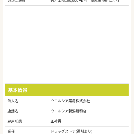
通勤交通費
有／上限100,000円/月 ※就業規則による
基本情報
法人名
ウエルシア薬局株式会社
店舗名
ウエルシア新潟新和店
雇用形態
正社員
業種
ドラッグストア(調剤あり)