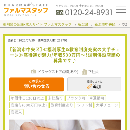
平日9：30-19：00 土日10：00-19：00
薬剤師の転職・求人サイト ファルマスタッフ
新潟県
新潟市中央区
ウエ
更新日：
2026/07/30
薬剤師求人ID：
207701
【新潟市中央区】≪福利厚生&教育制度充実の大手チェ
ーン≫高待遇が魅力/年収530万円～！調剤併設店舗の
募集です♪
ドラッグストア(調剤あり)
正社員
この求人に
検討リストに
問い合わせる
追加
年間休日120日以上
未経験可
ブランク可
車通勤可
高給与(600万円以上)
教育制度あり
シフト制
大手チェーン
高収入