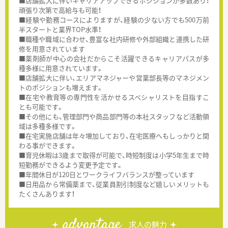
■店舗拡大に伴いキャリアアップできるポジションが多数あり！
頑張り次第で高給与も可能！
■経験や勤務コースによりますが、経験の少ない方でも500万前
半スタートと業界TOP水準！
■職種や職域に合わせ、豊富な社内研修や外部組織と連携した研
修を用意されています
■薬剤師が中心の会社だからこそ活躍できるキャリアパスが多
種多様に用意されています。
■店舗拡大に伴い、エリアマネジャーや営業部長等のマネジメン
トのポジションも増えます。
■在宅や教育等の専門性を活かせるスペシャリストを目指すこ
とも可能です。
■その他にも、管理部門や商品部門等の本社スタッフなど活動領
域は多種多様です。
■在宅実施店舗は年々増加しており、在宅医療へもしっかりと関
わる事ができます。
■育児休暇は3歳まで取得が可能で、時短制度は小学5年生まで時
短勤務ができるよう変更予定です。
■年間休日が120日とワークライフバランスが整っています
■日用品から常備薬まで、従業員割引制度など嬉しいメリットも
たくさんあります！
advantage
求人の魅力