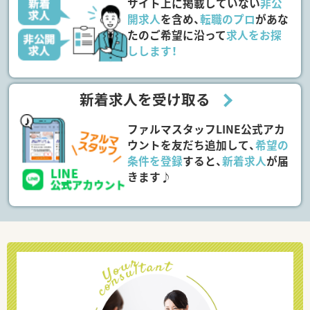
サイト上に掲載していない
非公
開求人
を含め、
転職のプロ
があな
たのご希望に沿って
求人をお探
しします！
新着求人を受け取る
ファルマスタッフLINE公式アカ
ウントを友だち追加して、
希望の
条件を登録
すると、
新着求人
が届
きます♪