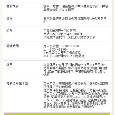
業務内容
調剤／監査／服薬指導／在宅業務（居宅）／在宅
業務（施設）／OTC販売
資格
薬剤師免許をお持ちの方（取得見込みの方を含
む）
給与
年収530万円～700万円
月給355,000円～420,000円
※経験や選択コースにより異なります
勤務時間
月火水木金 9:30～19:00
土 9:30～18:00
1ヶ月単位の変形労働時間制
※1日5~9時間のシフト制勤務
休日
年間休日120日（月間休日8～11日※1日平均8
時間勤務の場合）、年次有給休暇（初年度10日付
与、最高年間20日付与、時間単位取得可）、慶弔
休暇
福利厚生諸手当
厚生年金／雇用保険／労災保険／薬剤師賠償責
任保険／その他健保
従業員持株会制度、退職金制度（一時金・確定拠
出年金）、LTD制度、グループ保険・医療保険、健康
診断、従業員割引制度、ユニオン助成金制度、N-
コンシェルジュ、社宅制度、産前・産後休業制度、
育児・介護休業制度、育児短時間勤務制度、薬剤
師賠償責任保険（会社契約）、労働組合