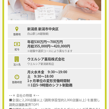
新潟県 新潟市中央区
白山駅 (JR越後線)
勤務地
年収530万円～700万円
月給355,000円～420,000円
給与
※経験や選択コースにより異なります
ウエルシア薬局株式会社
ウエルシア新潟新和店
法人名
月火水木金 9:30～19:00
土 9:30～18:00
1ヶ月単位の変形労働時間制
勤務時間
※1日5~9時間のシフト制勤務
・・＊ 会社の特徴 ＊・・
■全国に2,200店舗以上（調剤併設型約2,000店舗以上）を展開し
調剤店舗数業界TOP！