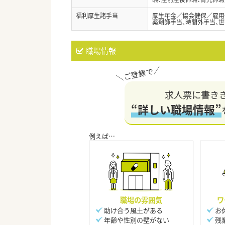
福利厚生諸手当
厚生年金／協会健保／雇用
薬剤師手当、時間外手当、
職場情報
求人票に書き
“詳しい職場情報”
職場の雰囲気
ワ
助け合う風土がある
お
年齢や性別の壁がない
残