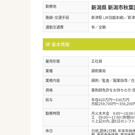
新潟県 新潟市秋葉
勤務地
路線・交通手段
新津駅 (JR羽越本線)／新津
通勤交通費
有／全額
基本情報
雇用形態
正社員
業種
調剤薬局
業務内容
調剤／監査／服薬指導／在
資格
薬剤師免許をお持ちの方（
給与
年収420万円～530万円
月給259,700円～356,200
勤務時間
月火水木金 9:00～18:00
土 09:00～17:00（休憩60
※上記の内、週5日のシフ
休日
日祝,週休2日制、年末年始
暇、産前産後休暇、育児休暇