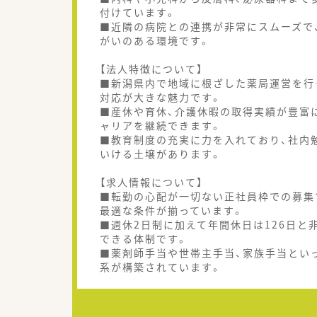
付けています。
■近隣の病院との連携が非常にスムーズで
がいのある環境です。
【法人特徴について】
■新潟県内で地域に根ざした薬局運営を行
対応が大きな魅力です。
■産休や育休、介護休暇の取得実績が豊富
ャリアを継続できます。
■教育制度の充実に力を入れており、社内
いける土壌があります。
【求人情報について】
■転勤の心配が一切ない正社員枠での募集
最適な条件が揃っています。
■週休2日制に加えて年間休日は126日
できる体制です。
■薬剤師手当や世帯主手当、家族手当とい
系が構築されています。