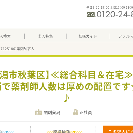
平日9：30-19：00 土日10：00-19：
人検索
求人特集
転職ガイド
ファル
：712518の薬剤師求人
新潟市秋葉区】≪総合科目＆在宅≫
舗で薬剤師人数は厚めの配置です
♪
調剤薬局
正社員
報
職場情報
この求人に