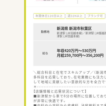
年間休日120日以上
週32h以上
ブランク可
新潟県 新潟市秋葉区
勤務地
新津駅 (JR羽越本線)／新津駅 (JR磐越
津駅 (JR信越本線)
年収420万円～530万円
給与
月給259,700円～356,200円
＼総合科目と在宅でスキルアップ／（新潟
多科目を応需しており、在宅業務にも注力
して地域に貢献したい意欲的な方を全力で
＊----------------------------------------
【店舗情報と応需状況について】
■新津駅から車で8分の場所に位置してお
が非常に快適です。
■内科や小児科から皮膚科、泌尿器科まで多