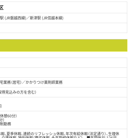
区
駅 (JR磐越西線)／新津駅 (JR信越本線)
宅業務（居宅）／かかりつけ薬剤師業務
取得見込みの方を含む）
円
（休憩60分）
分）
ト制勤務
休暇、夏季休暇、連続のリフレッシュ休暇、年次有給休暇（法定通り）、生理休
、介護休暇、特別休暇（慶弔休暇、永年勤続休暇など） ■年間休日：126日