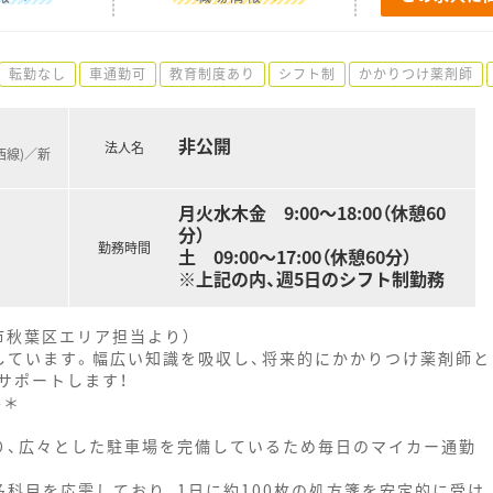
転勤なし
車通勤可
教育制度あり
シフト制
かかりつけ薬剤師
非公開
法人名
西線)／新
月火水木金 9:00～18:00（休憩60
分）
勤務時間
土 09:00～17:00（休憩60分）
※上記の内、週5日のシフト制勤務
市秋葉区エリア担当より）
しています。幅広い知識を吸収し、将来的にかかりつけ薬剤師と
サポートします！
--＊
り、広々とした駐車場を完備しているため毎日のマイカー通勤
科目を応需しており、1日に約100枚の処方箋を安定的に受け