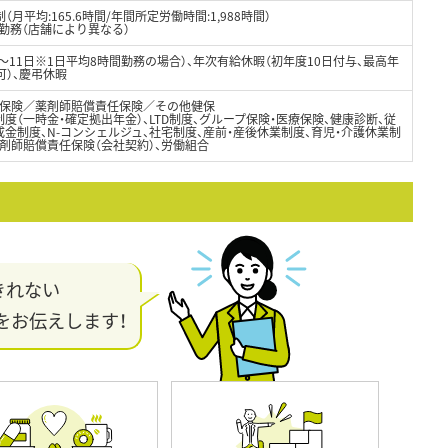
月平均:165.6時間/年間所定労働時間:1,988時間）
制勤務（店舗により異なる）
8～11日※1日平均8時間勤務の場合）、年次有給休暇（初年度10日付与、最高年
可）、慶弔休暇
保険／薬剤師賠償責任保険／その他健保
度（一時金・確定拠出年金）、LTD制度、グループ保険・医療保険、健康診断、従
金制度、N-コンシェルジュ、社宅制度、産前・産後休業制度、育児・介護休業制
剤師賠償責任保険（会社契約）、労働組合
きれない
をお伝えします！