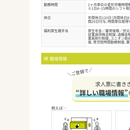
勤務時間
1ヶ月単位の変形労働時間制（
※1日4~15時間のシフト
休日
年間休日120日（月間休日
間20日付与、時間単位取得
福利厚生諸手当
厚生年金／雇用保険／労災
従業員持株会制度、退職金制
業員割引制度、ユニオン助成
度、育児短時間勤務制度、薬
職場情報
求人票に書き
“詳しい職場情報”