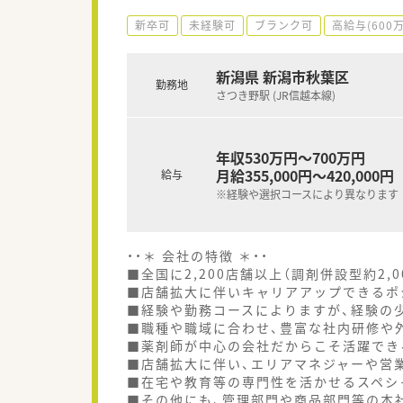
新卒可
未経験可
ブランク可
高給与(600
新潟県 新潟市秋葉区
勤務地
さつき野駅 (JR信越本線)
年収530万円～700万円
月給355,000円～420,000円
給与
※経験や選択コースにより異なります
・・＊ 会社の特徴 ＊・・
■全国に2,200店舗以上（調剤併設型約2,
■店舗拡大に伴いキャリアアップできるポ
■経験や勤務コースによりますが、経験の少
■職種や職域に合わせ、豊富な社内研修や
■薬剤師が中心の会社だからこそ活躍でき
■店舗拡大に伴い、エリアマネジャーや営
■在宅や教育等の専門性を活かせるスペシ
■その他にも、管理部門や商品部門等の本