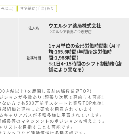
万円以上)
住宅補助(手当)あり
ウエルシア薬局株式会社
法人名
ウエルシア新潟さつき野店
1ヶ月単位の変形労働時間制（月平
均:165.6時間/年間所定労働時
間:1,988時間）
勤務時間
※1日4~15時間のシフト制勤務（店
舗により異なる）
000店舗以上）を展開し調剤店舗数業界TOP！
ジションが多数あり！頑張り次第で高給与も可能！
ない方でも500万前半スタートと業界TOP水準！
外部組織と連携した研修を用意されています
るキャリアパスが多種多様に用意されています。
業部長等のマネジメントのポジションも増えます。
ャリストを目指すことも可能です。
社スタッフなど活動領域は多種多様です。