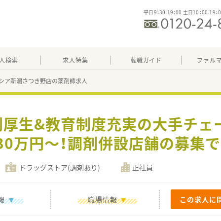
平日9：30-19：00 土日10：00-19：
人検索
求人特集
転職ガイド
ファル
シア新潟さつき野店の薬剤師求人
利厚生&教育制度充実の大手チェ
30万円～！調剤併設店舗の募集
ドラッグストア(調剤あり)
正社員
報
職場情報
この求人に