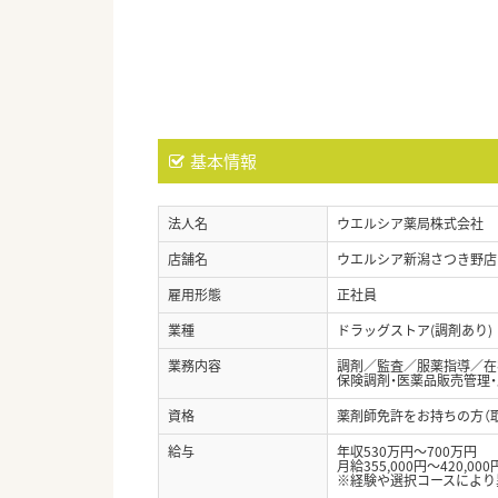
基本情報
法人名
ウエルシア薬局株式会社
店舗名
ウエルシア新潟さつき野店
雇用形態
正社員
業種
ドラッグストア(調剤あり)
業務内容
調剤／監査／服薬指導／在宅
保険調剤・医薬品販売管理
資格
薬剤師免許をお持ちの方（
給与
年収530万円～700万円
月給355,000円～420,000
※経験や選択コースにより