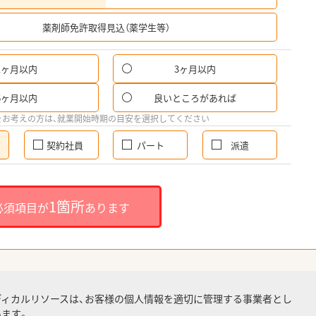
希
薬剤師免許取得見込（薬学生等）
1ヶ月以内
3ヶ月以内
6ヶ月以内
良いところがあれば
をお考えの方は、就業開始時期の目安を選択してください
契約社員
パート
派遣
1箇所
必須項目が
あります
ディカルリソースは、お客様の個人情報を適切に管理する事業者とし
ます。