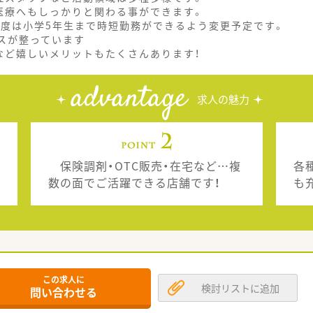
医療へもしっかりと関わる事ができます。
制度は小学5年生まで時短勤務ができるよう変更予定です。
スが整っています
など嬉しいメリットもたくさんあります！
advantage
求人の魅力
保険調剤・OTC販売・在宅など…複
各
数の面でご活躍できる店舗です！
も
この求人に
検討リストに追加
問い合わせる