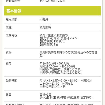
通勤交通費
有／会社規定による
基本情報
雇用形態
正社員
業種
調剤薬局
業務内容
調剤／監査／服薬指導
【処方科目】内科・皮膚科メイン
【処方枚数】150枚/日
【薬剤師数】3名
資格
薬剤師免許をお持ちの方（取得見込みの方を含
む）
給与
年収430万円～600万円
月給280,000円～400,000円
※経験・年齢等により異なります。
※新卒・未経験は規定により支給。
勤務時間
月・火・木・金曜…9：00～18：00 休憩60分
土 9:00～13：00 休憩なし
※週40時間シフト制
休日
日祝+1日
週休2日制（日祝+平日）有給休暇(法定通り)