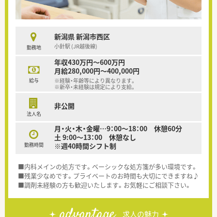
新潟県 新潟市西区
小針駅 (JR越後線)
勤務地
年収430万円～600万円
月給280,000円～400,000円
給与
※経験・年齢等により異なります。
※新卒・未経験は規定により支給。
非公開
法人名
月・火・木・金曜…9：00～18：00 休憩60分
土 9:00～13：00 休憩なし
勤務時間
※週40時間シフト制
■内科メインの処方です。ベーシックな処方箋が多い環境です。
■残業少なめです。プライベートのお時間も大切にできますね♪
■調剤未経験の方も歓迎いたします。お気軽にご相談下さい。
advantage
求人の魅力