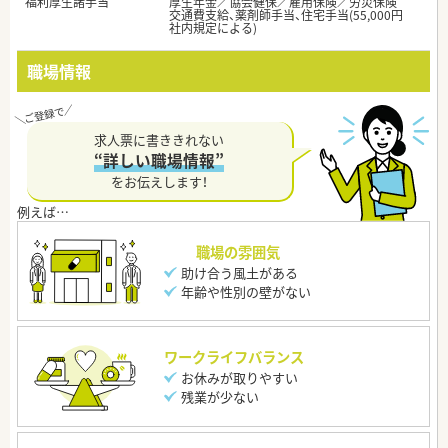
福利厚生諸手当
厚生年金／協会健保／雇用保険／労災保険
交通費支給、薬剤師手当、住宅手当(55,000円
社内規定による)
職場情報
求人票に書ききれない
“詳しい職場情報”
をお伝えします！
職場の雰囲気
助け合う風土がある
年齢や性別の壁がない
ワークライフバランス
お休みが取りやすい
残業が少ない