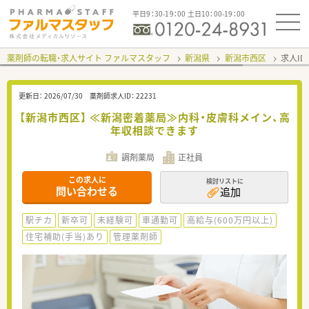
平日9：30-19：00 土日10：00-19：00
薬剤師の転職・求人サイト ファルマスタッフ
新潟県
新潟市西区
求人ID
更新日：
2026/07/30
薬剤師求人ID：
22231
【新潟市西区】 ≪新潟密着薬局≫内科・皮膚科メイン、高
年収相談できます
調剤薬局
正社員
この求人に
検討リストに
問い合わせる
追加
駅チカ
新卒可
未経験可
車通勤可
高給与(600万円以上)
住宅補助(手当)あり
管理薬剤師