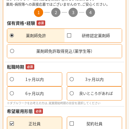
薬局・病院等への直接応募ではございませんので、ご安心ください。
1
2
3
4
保有資格・経験
必須
薬剤師免許
研修認定薬剤師
薬剤師免許取得見込（薬学生等）
転職時期
必須
1ヶ月以内
3ヶ月以内
6ヶ月以内
良いところがあれば
※ダブルワークをお考えの方は、就業開始時期の目安を選択してください
希望雇用形態
必須
正社員
契約社員