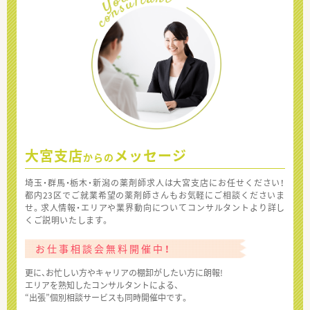
大宮支店
メッセージ
からの
埼玉・群馬・栃木・新潟の薬剤師求人は大宮支店にお任せください！
都内23区でご就業希望の薬剤師さんもお気軽にご相談くださいま
せ。求人情報・エリアや業界動向についてコンサルタントより詳し
くご説明いたします。
お仕事相談会無料開催中！
更に、お忙しい方やキャリアの棚卸がしたい方に朗報!
エリアを熟知したコンサルタントによる、
“出張”個別相談サービスも同時開催中です。