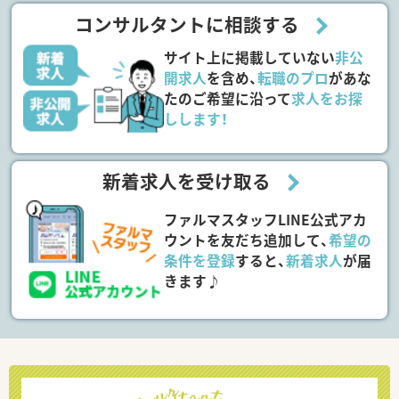
コンサルタントに相談する
サイト上に掲載していない
非公
開求人
を含め、
転職のプロ
があな
たのご希望に沿って
求人をお探
しします！
新着求人を受け取る
ファルマスタッフLINE公式アカ
ウントを友だち追加して、
希望の
条件を登録
すると、
新着求人
が届
きます♪