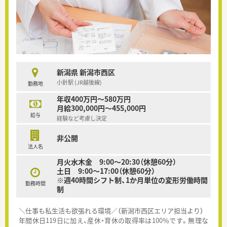
新潟県 新潟市西区
小針駅 (JR越後線)
勤務地
年収400万円～580万円
月給300,000円～455,000円
給与
経験など考慮し決定
非公開
法人名
月火水木金 9:00〜20:30（休憩60分）
土日 9:00〜17:00（休憩60分）
※週40時間シフト制、1か月単位の変形労働時間
勤務時間
制
＼仕事も私生活も欲張れる環境／（新潟市西区エリア担当より）
年間休日119日に加え、産休・育休の取得率は100％です。無理な