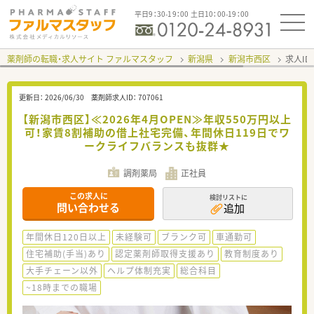
平日9：30-19：00 土日10：00-19：00
薬剤師の転職・求人サイト ファルマスタッフ
新潟県
新潟市西区
求人ID
更新日：
2026/06/30
薬剤師求人ID：
707061
【新潟市西区】≪2026年4月OPEN≫年収550万円以上
可！家賃8割補助の借上社宅完備、年間休日119日でワ
ークライフバランスも抜群★
調剤薬局
正社員
この求人に
検討リストに
問い合わせる
追加
年間休日120日以上
未経験可
ブランク可
車通勤可
住宅補助(手当)あり
認定薬剤師取得支援あり
教育制度あり
大手チェーン以外
ヘルプ体制充実
総合科目
~18時までの職場