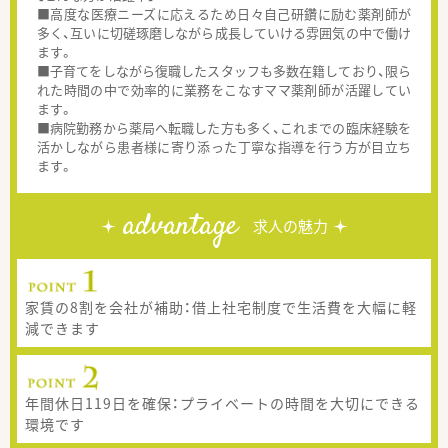
■高度な医療ニーズに応えるため日々自己研鑽に励む薬剤師が
多く、互いに切磋琢磨しながら成長していける雰囲気の中で働け
ます。
■子育てをしながら復職したスタッフも多数在籍しており、限ら
れた時間の中で効率的に業務をこなすママ薬剤師が活躍してい
ます。
■病院勤務から薬局へ転職した方も多く、これまでの臨床経験を
活かしながら患者様に寄り添った丁寧な指導を行う方が目立ち
ます。
advantage
求人の魅力
家賃の8割を会社が補助：借上社宅制度で生活費を大幅に軽
減できます
年間休日119日を確保：プライベートの時間を大切にできる
環境です