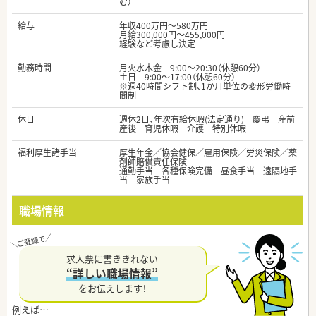
む）
給与
年収400万円～580万円
月給300,000円～455,000円
経験など考慮し決定
勤務時間
月火水木金 9:00〜20:30（休憩60分）
土日 9:00〜17:00（休憩60分）
※週40時間シフト制、1か月単位の変形労働時
間制
休日
週休2日、年次有給休暇(法定通り) 慶弔 産前
産後 育児休暇 介護 特別休暇
福利厚生諸手当
厚生年金／協会健保／雇用保険／労災保険／薬
剤師賠償責任保険
通勤手当 各種保険完備 昼食手当 遠隔地手
当 家族手当
職場情報
求人票に書ききれない
“詳しい職場情報”
をお伝えします！