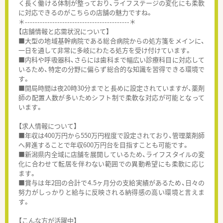
く長く働ける体制が整っており、ライフステージの変化にも柔軟
に対応できるのがこちらの店舗の魅力ですね。
＊------------------------------------------＊
【店舗情報と応需状況について】
■大型の地域基幹病院である総合病院からの処方箋をメインに、
一日を通して非常に多岐にわたる処方を受け付けています。
■内科や呼吸器科、さらには歯科まで幅広い診療科目に対応して
いるため、特定の分野に偏らず総合的な知識を習得できる環境で
す。
■開局時間は夜20時30分までと長めに設定されていますが、薬剤
師の配置人数が多いためシフト制で柔軟な対応が可能となって
います。
【求人情報について】
■年収は400万円から550万円程度で設定されており、管理薬剤師
へ昇進することで年収600万円台を目指すことも可能です。
■新潟県内全域に店舗を展開しているため、ライフスタイルの変
化に合わせて転居を伴わない範囲での異動希望にも柔軟に応じ
ます。
■賞与は年2回の合計で4.5ヶ月分の支給実績があるため、日々の
努力がしっかりと給与に反映される納得感の高い環境と言えま
す。
【こんな方が活躍中】