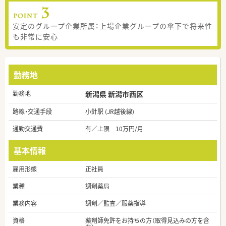
安定のグループ企業所属：上場企業グループの傘下で将来性
も非常に安心
勤務地
勤務地
新潟県 新潟市西区
路線・交通手段
小針駅 (JR越後線)
通勤交通費
有／上限 10万円/月
基本情報
雇用形態
正社員
業種
調剤薬局
業務内容
調剤／監査／服薬指導
資格
薬剤師免許をお持ちの方（取得見込みの方を含