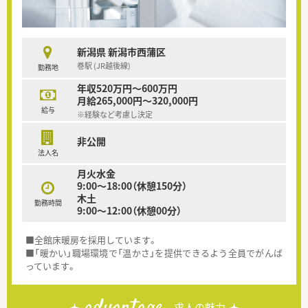
新潟県 新潟市西蒲区
巻駅 (JR越後線)
勤務地
年収520万円～600万円
月給265,000円～320,000円
給与
※経験など考慮し決定
非公開
法人名
月火水金
9:00〜18:00（休憩150分）
木土
勤務時間
9:00〜12:00（休憩00分）
■全館床暖房を採用しています。
■「暖かい」職場環境で「温かさ」を提供できるよう全員でがんば
っています。
advantage
求人の魅力