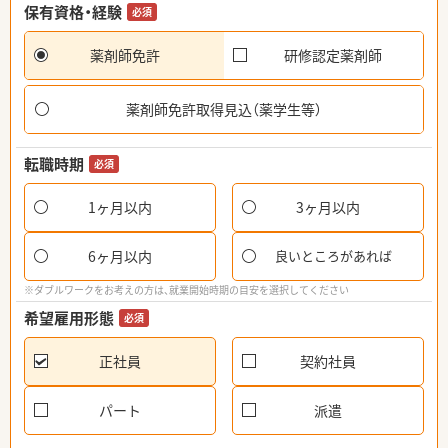
保有資格・経験
必須
薬剤師免許
研修認定薬剤師
薬剤師免許取得見込（薬学生等）
転職時期
必須
1ヶ月以内
3ヶ月以内
6ヶ月以内
良いところがあれば
※ダブルワークをお考えの方は、就業開始時期の目安を選択してください
希望雇用形態
必須
正社員
契約社員
パート
派遣