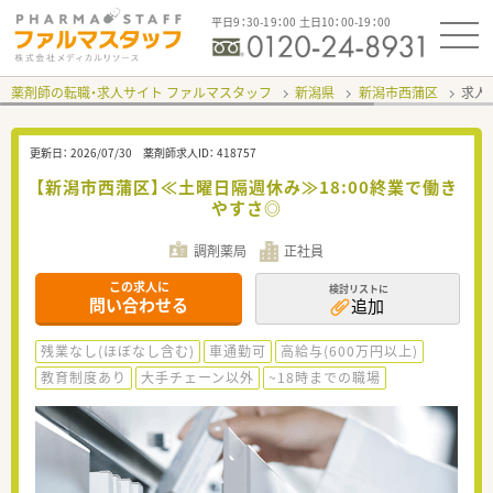
平日9：30-19：00 土日10：00-19：00
薬剤師の転職・求人サイト ファルマスタッフ
新潟県
新潟市西蒲区
求人I
更新日：
2026/07/30
薬剤師求人ID：
418757
【新潟市西蒲区】≪土曜日隔週休み≫18:00終業で働き
やすさ◎
調剤薬局
正社員
この求人に
検討リストに
問い合わせる
追加
残業なし(ほぼなし含む)
車通勤可
高給与(600万円以上)
教育制度あり
大手チェーン以外
~18時までの職場