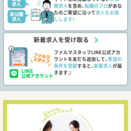
開求人
を含め、
転職のプロ
があな
たのご希望に沿って
求人をお探
しします！
新着求人を受け取る
ファルマスタッフLINE公式アカ
ウントを友だち追加して、
希望の
条件を登録
すると、
新着求人
が届
きます♪