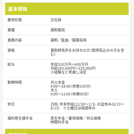
基本情報
雇用形態
正社員
業種
調剤薬局
業務内容
調剤／監査／服薬指導
資格
薬剤師免許をお持ちの方（取得見込みの方を含
む）
給与
年収520万円～600万円
月給265,000円～320,000円
※経験など考慮し決定
勤務時間
月火水金
9:00〜18:00（休憩150分）
木土
9:00〜12:00（休憩00分）
休日
日祝、年末年始(12/30～1/3)、お盆休み(8/13～
8/15) ※土曜日は隔週休み
福利厚生諸手当
厚生年金／雇用保険／労災保険
時間外手当