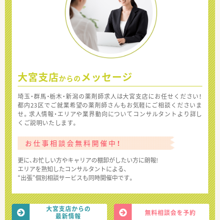
大宮支店
メッセージ
からの
埼玉・群馬・栃木・新潟の薬剤師求人は大宮支店にお任せください！
都内23区でご就業希望の薬剤師さんもお気軽にご相談くださいま
せ。求人情報・エリアや業界動向についてコンサルタントより詳し
くご説明いたします。
お仕事相談会無料開催中！
更に、お忙しい方やキャリアの棚卸がしたい方に朗報!
エリアを熟知したコンサルタントによる、
“出張”個別相談サービスも同時開催中です。
大宮支店からの
無料相談会を予約
最新情報