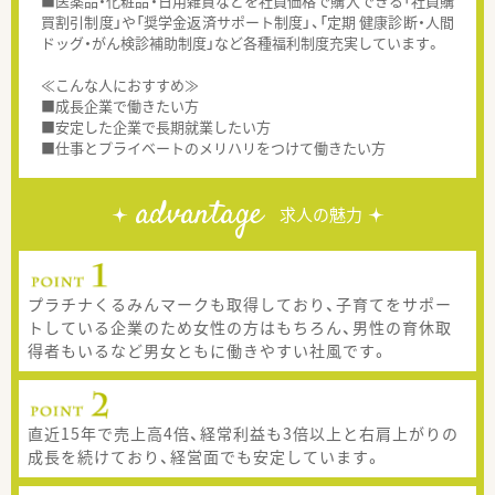
■医薬品・化粧品・日用雑貨などを社員価格で購入できる「社員購
買割引制度」や「奨学金返済サポート制度」、「定期 健康診断・人間
ドッグ・がん検診補助制度」など各種福利制度充実しています。
≪こんな人におすすめ≫
■成長企業で働きたい方
■安定した企業で長期就業したい方
■仕事とプライベートのメリハリをつけて働きたい方
advantage
求人の魅力
プラチナくるみんマークも取得しており、子育てをサポー
トしている企業のため女性の方はもちろん、男性の育休取
得者もいるなど男女ともに働きやすい社風です。
直近15年で売上高4倍、経常利益も3倍以上と右肩上がりの
成長を続けており、経営面でも安定しています。