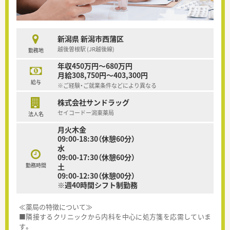
新潟県 新潟市西蒲区
越後曽根駅 (JR越後線)
勤務地
年収450万円～680万円
月給308,750円～403,300円
給与
※ご経験・ご就業条件などにより異なる
株式会社サンドラッグ
セイコードー潟東薬局
法人名
月火木金
09:00-18:30（休憩60分）
水
09:00-17:30（休憩60分）
勤務時間
土
09:00-12:30（休憩00分）
※週40時間シフト制勤務
≪薬局の特徴について≫
■隣接するクリニックから内科を中心に処方箋を応需していま
す。