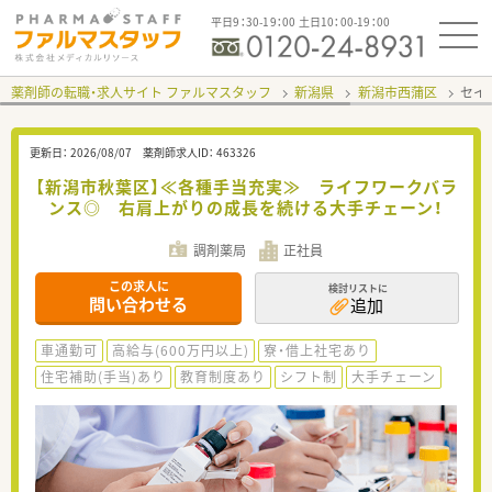
平日9：30-19：00 土日10：00-19：00
薬剤師の転職・求人サイト ファルマスタッフ
新潟県
新潟市西蒲区
セイ
更新日：
2026/08/07
薬剤師求人ID：
463326
【新潟市秋葉区】≪各種手当充実≫ ライフワークバラ
ンス◎ 右肩上がりの成長を続ける大手チェーン！
調剤薬局
正社員
この求人に
検討リストに
問い合わせる
追加
車通勤可
高給与(600万円以上)
寮・借上社宅あり
住宅補助(手当)あり
教育制度あり
シフト制
大手チェーン