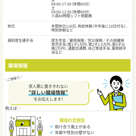
水
09:00-17:30（休憩60分）
土
09:00-12:30（休憩00分）
※週40時間シフト制勤務
休日
年間休日116日、有給休暇（半年後に10日付与）、
特別休暇など
福利厚生諸手当
厚生年金／雇用保険／労災保険／その他健保
育児手当（第1子1万円、第2子1.5万円、第3子以
降2万円）、通勤交通費、自己育成手当、薬剤師手
当など
職場情報
求人票に書ききれない
“詳しい職場情報”
をお伝えします！
職場の雰囲気
助け合う風土がある
年齢や性別の壁がない