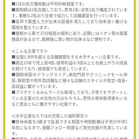
■1日の処方箋枚数は平均40枚程度です。
■薬剤師は2名在籍しており、男性1名・女性1名で構成されていま
す。事務も2名おり全員で協力して店舗運営を行っています。
■音声で薬歴入力が出来る設備を導入しており効率良く働ける
環境を整えています。
■巻駅から車で15分程度の場所にあり、近隣にはイオン等の商業
施設があるので、勤務後に買い物が出来るなど便利です。
≪こんな企業です≫
■全国に800を超える店舗展開をする大手チェーン企業です。
■直近15年で売上高4倍、経常利益も3倍以上と右肩上がりの成長
を続けており、経営面でも安定しています。
■調剤併設のドラッグストア、病院門前やクリニックモール併
設、駅前型や郊外型店舗など様々な店舗のスタイルが安定・成長・
高収益に繋がっています。
■プラチナくるみんマークも取得しており、子育てをサポートし
ている企業のため女性の方はもちろん、男性の育休取得者もいる
など男女ともに働きやすい社風です。
≪大手企業ならではの充実した福利厚生≫
■育休休業を3歳まで延長できる制度や時短勤務は子供が中学1
年生になるまで、復職フォロー制度など育児支援が充実していま
す。