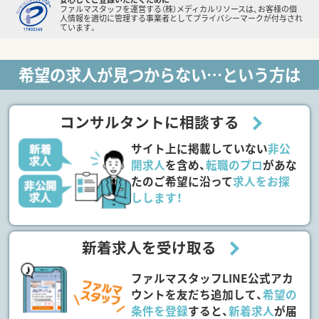
ファルマスタッフを運営する（株）メディカルリソースは、お客様の個
人情報を適切に管理する事業者としてプライバシーマークが付与され
ています。
希望の求人が見つからない…という方は
コンサルタントに相談する
サイト上に掲載していない
非公
開求人
を含め、
転職のプロ
があな
たのご希望に沿って
求人をお探
しします！
新着求人を受け取る
ファルマスタッフLINE公式アカ
ウントを友だち追加して、
希望の
条件を登録
すると、
新着求人
が届