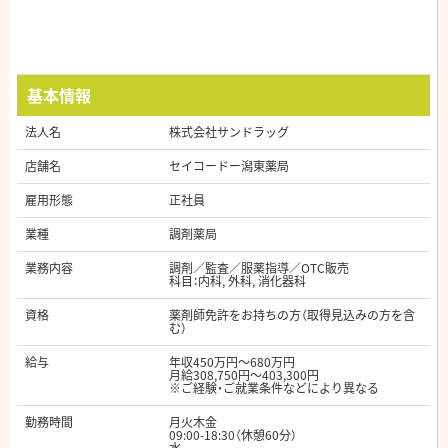
基本情報
法人名
株式会社サンドラッグ
店舗名
セイコードー潟東薬局
雇用形態
正社員
業種
調剤薬局
業務内容
調剤／監査／服薬指導／OTC販売
科目：内科, 外科, 消化器科
資格
薬剤師免許をお持ちの方（取得見込みの方を含
む）
給与
年収450万円～680万円
月給308,750円～403,300円
※ご経験・ご就業条件などにより異なる
勤務時間
月火木金
09:00-18:30（休憩60分）