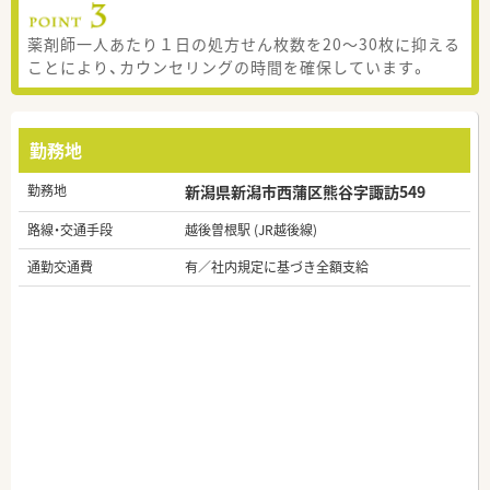
薬剤師一人あたり１日の処方せん枚数を20～30枚に抑える
ことにより、カウンセリングの時間を確保しています。
勤務地
勤務地
新潟県新潟市西蒲区熊谷字諏訪549
路線・交通手段
越後曽根駅 (JR越後線)
通勤交通費
有／社内規定に基づき全額支給