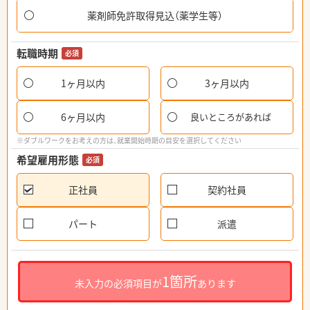
薬剤師免許取得見込（薬学生等）
転職時期
必須
1ヶ月以内
3ヶ月以内
6ヶ月以内
良いところがあれば
※ダブルワークをお考えの方は、就業開始時期の目安を選択してください
希望雇用形態
必須
正社員
契約社員
パート
派遣
1箇所
未入力の必須項目が
あります