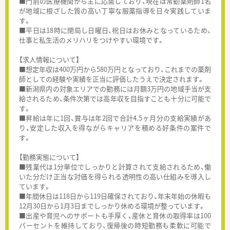
■門前の医療機関から主に応需しており、現在は常勤薬剤師1名
が地域に根ざした質の高い丁寧な服薬指導を日々実践していま
す。
■平日は18時に閉局し日曜日、祝日はお休みとなっているため、
仕事と私生活のメリハリをつけやすい環境です。
【求人情報について】
■想定年収は400万円から580万円となっており、これまでの薬剤
師としての経験や実績を正当に評価したうえで決定されます。
■新潟県内の対象エリアでの勤務には月額3万円の地域手当が支
給されるため、条件次第では高年収を目指すことも十分に可能で
す。
■昇給は年に1回、賞与は年2回で合計4.5ヶ月分の支給実績があ
り、安定した収入を得ながらキャリアを積める好条件の案件で
す。
【勤務実態について】
■残業代は1分単位でしっかりと計算されて支給されるため、働
いた分だけ正当な対価を得られる透明性の高い仕組みを導入し
ています。
■年間休日は118日から119日確保されており、年末年始の休暇も
12月30日から1月3日までしっかり休める環境が整っています。
■出産や育児へのサポートも手厚く、産休と育休の取得率は100
パーセントを維持しており、復帰後の時短勤務も柔軟に可能で