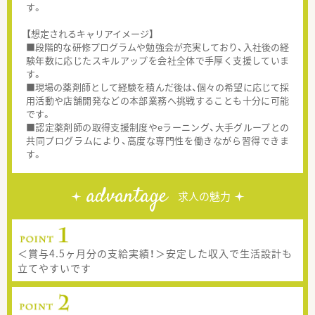
す。
【想定されるキャリアイメージ】
■段階的な研修プログラムや勉強会が充実しており、入社後の経
験年数に応じたスキルアップを会社全体で手厚く支援していま
す。
■現場の薬剤師として経験を積んだ後は、個々の希望に応じて採
用活動や店舗開発などの本部業務へ挑戦することも十分に可能
です。
■認定薬剤師の取得支援制度やeラーニング、大手グループとの
共同プログラムにより、高度な専門性を働きながら習得できま
す。
advantage
求人の魅力
＜賞与4.5ヶ月分の支給実績！＞安定した収入で生活設計も
立てやすいです