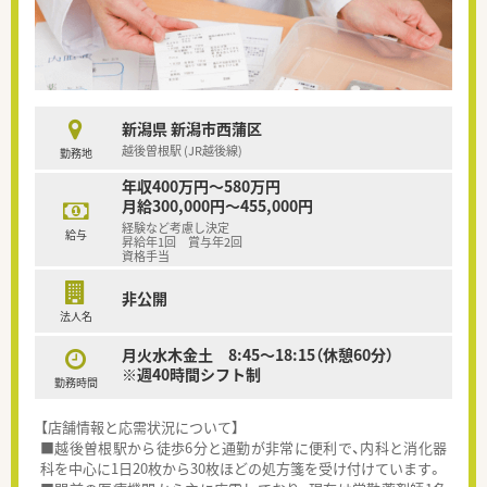
新潟県 新潟市西蒲区
越後曽根駅 (JR越後線)
勤務地
年収400万円～580万円
月給300,000円～455,000円
経験など考慮し決定
給与
昇給年1回 賞与年2回
資格手当
非公開
法人名
月火水木金土 8:45～18:15（休憩60分）
※週40時間シフト制
勤務時間
【店舗情報と応需状況について】
■越後曽根駅から徒歩6分と通勤が非常に便利で、内科と消化器
科を中心に1日20枚から30枚ほどの処方箋を受け付けています。