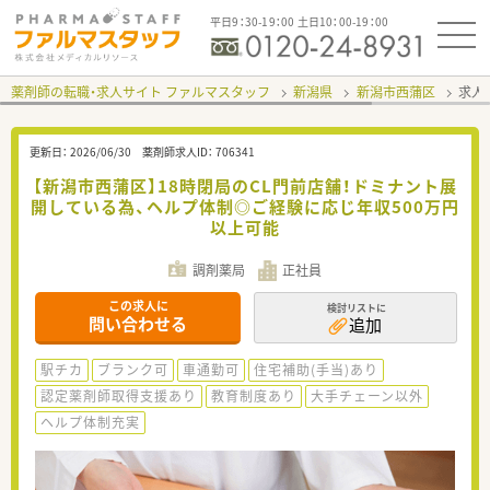
平日9：30-19：00 土日10：00-19：00
薬剤師の転職・求人サイト ファルマスタッフ
新潟県
新潟市西蒲区
求人I
更新日：
2026/06/30
薬剤師求人ID：
706341
【新潟市西蒲区】18時閉局のCL門前店舗！ドミナント展
開している為、ヘルプ体制◎ご経験に応じ年収500万円
以上可能
調剤薬局
正社員
この求人に
検討リストに
問い合わせる
追加
駅チカ
ブランク可
車通勤可
住宅補助(手当)あり
認定薬剤師取得支援あり
教育制度あり
大手チェーン以外
ヘルプ体制充実