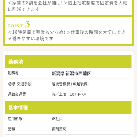
＜家賃の8割を会社が補助！＞借上社宅制度で固定費を大幅
に削減できます
＜18時閉局で残業も少なめ！＞仕事後の時間を大切にでき
る働きやすい環境です
勤務地
勤務地
新潟県 新潟市西蒲区
路線・交通手段
越後曽根駅 (JR越後線)
通勤交通費
有／上限 10万円/月
基本情報
雇用形態
正社員
業種
調剤薬局