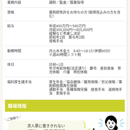
業務内容
調剤／監査／服薬指導
資格
薬剤師免許をお持ちの方（取得見込みの方を含
む）
給与
年収400万円～580万円
月給300,000円～455,000円
経験など考慮し決定
昇給年1回 賞与年2回
資格手当
勤務時間
月火水木金土 8:45～18:15（休憩60分）
※週40時間シフト制
休日
日祝+1日
年次有給休暇(法定通り) 慶弔 産前産後 育
児休暇 介護 特別休暇
福利厚生諸手当
厚生年金／協会健保／雇用保険／労災保険／薬
剤師賠償責任保険
通勤手当 各種保険完備 昼食手当 遠隔地手
当 家族手当
職場情報
求人票に書ききれない