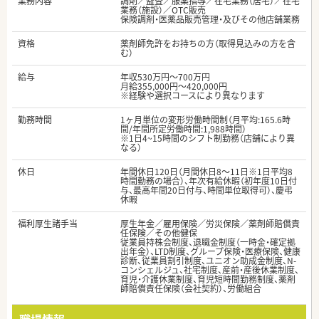
業務内容
調剤／監査／服薬指導／在宅業務（居宅）／在宅
業務（施設）／OTC販売
保険調剤・医薬品販売管理・及びその他店舗業務
資格
薬剤師免許をお持ちの方（取得見込みの方を含
む）
給与
年収530万円～700万円
月給355,000円～420,000円
※経験や選択コースにより異なります
勤務時間
1ヶ月単位の変形労働時間制（月平均:165.6時
間/年間所定労働時間:1,988時間）
※1日4~15時間のシフト制勤務（店舗により異
なる）
休日
年間休日120日（月間休日8～11日※1日平均8
時間勤務の場合）、年次有給休暇（初年度10日付
与、最高年間20日付与、時間単位取得可）、慶弔
休暇
福利厚生諸手当
厚生年金／雇用保険／労災保険／薬剤師賠償責
任保険／その他健保
従業員持株会制度、退職金制度（一時金・確定拠
出年金）、LTD制度、グループ保険・医療保険、健康
診断、従業員割引制度、ユニオン助成金制度、N-
コンシェルジュ、社宅制度、産前・産後休業制度、
育児・介護休業制度、育児短時間勤務制度、薬剤
師賠償責任保険（会社契約）、労働組合