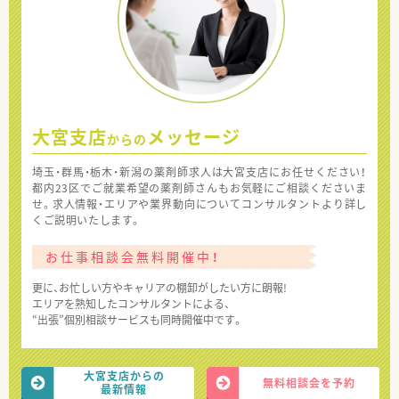
大宮支店
メッセージ
からの
埼玉・群馬・栃木・新潟の薬剤師求人は大宮支店にお任せください！
都内23区でご就業希望の薬剤師さんもお気軽にご相談くださいま
せ。求人情報・エリアや業界動向についてコンサルタントより詳し
くご説明いたします。
お仕事相談会無料開催中！
更に、お忙しい方やキャリアの棚卸がしたい方に朗報!
エリアを熟知したコンサルタントによる、
“出張”個別相談サービスも同時開催中です。
大宮支店からの
無料相談会を予約
最新情報