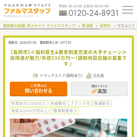
平日9：30-19：00 土日10：00-19：00
薬剤師の転職・求人サイト ファルマスタッフ
新潟県
長岡市
ウエルシア
更新日：
2026/07/30
薬剤師求人ID：
207725
【長岡市】≪福利厚生&教育制度充実の大手チェーン≫
高待遇が魅力/年収530万円～！調剤併設店舗の募集で
す♪
ドラッグストア(調剤あり)
正社員
この求人に
検討リストに
問い合わせる
追加
年間休日120日以上
未経験可
ブランク可
車通勤可
高給与(600万円以上)
教育制度あり