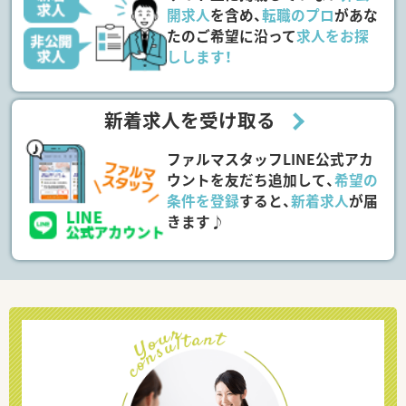
開求人
を含め、
転職のプロ
があな
たのご希望に沿って
求人をお探
しします！
新着求人を受け取る
ファルマスタッフLINE公式アカ
ウントを友だち追加して、
希望の
条件を登録
すると、
新着求人
が届
きます♪