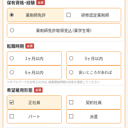
保有資格・経験
必須
薬剤師免許
研修認定薬剤師
薬剤師免許取得見込（薬学生等）
転職時期
必須
1ヶ月以内
3ヶ月以内
6ヶ月以内
良いところがあれば
※ダブルワークをお考えの方は、就業開始時期の目安を選択してください
希望雇用形態
必須
正社員
契約社員
パート
派遣