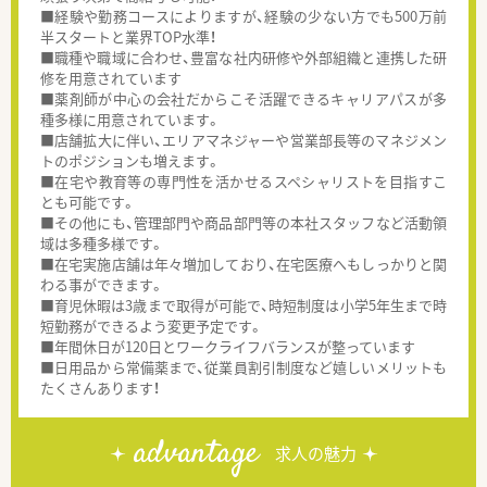
■経験や勤務コースによりますが、経験の少ない方でも500万前
半スタートと業界TOP水準！
■職種や職域に合わせ、豊富な社内研修や外部組織と連携した研
修を用意されています
■薬剤師が中心の会社だからこそ活躍できるキャリアパスが多
種多様に用意されています。
■店舗拡大に伴い、エリアマネジャーや営業部長等のマネジメン
トのポジションも増えます。
■在宅や教育等の専門性を活かせるスペシャリストを目指すこ
とも可能です。
■その他にも、管理部門や商品部門等の本社スタッフなど活動領
域は多種多様です。
■在宅実施店舗は年々増加しており、在宅医療へもしっかりと関
わる事ができます。
■育児休暇は3歳まで取得が可能で、時短制度は小学5年生まで時
短勤務ができるよう変更予定です。
■年間休日が120日とワークライフバランスが整っています
■日用品から常備薬まで、従業員割引制度など嬉しいメリットも
たくさんあります！
advantage
求人の魅力