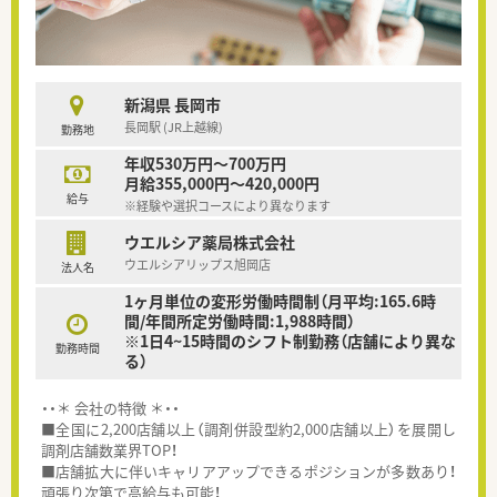
新潟県 長岡市
長岡駅 (JR上越線)
勤務地
年収530万円～700万円
月給355,000円～420,000円
給与
※経験や選択コースにより異なります
ウエルシア薬局株式会社
ウエルシアリップス旭岡店
法人名
1ヶ月単位の変形労働時間制（月平均:165.6時
間/年間所定労働時間:1,988時間）
※1日4~15時間のシフト制勤務（店舗により異な
勤務時間
る）
・・＊ 会社の特徴 ＊・・
■全国に2,200店舗以上（調剤併設型約2,000店舗以上）を展開し
調剤店舗数業界TOP！
■店舗拡大に伴いキャリアアップできるポジションが多数あり！
頑張り次第で高給与も可能！