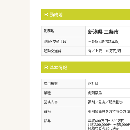
勤務地
新潟県 三条市
勤務地
路線・交通手段
三条駅 (JR信越本線)
通勤交通費
有／上限 10万円/月
基本情報
雇用形態
正社員
業種
調剤薬局
業務内容
調剤／監査／服薬指導
資格
薬剤師免許をお持ちの方（
給与
年収400万円～580万円
月給300,000円～455,000
経験など考慮し決定