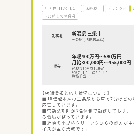
年間休日120日以上
未経験可
ブランク可
~18時までの職場
新潟県 三条市
勤務地
三条駅 (JR信越本線)
年収400万円～580万円
月給300,000円～455,000円
給与
経験など考慮し決定
昇給年1回 賞与年2回
資格手当
【店舗情報と応需状況について】
■JR信越本線の三条駅から車で7分ほどの
応需しています。
■常勤薬剤師が3名体制で勤務しており、
る環境が整っています。
■近隣の小児科クリニックからの処方が中
イスが主な業務です。