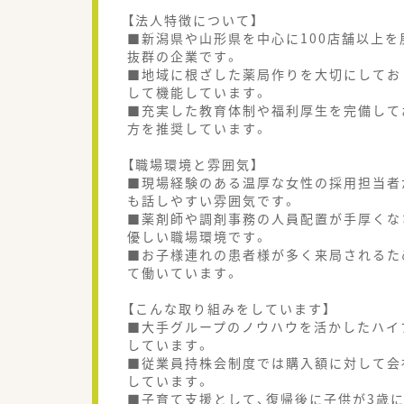
【法人特徴について】
■新潟県や山形県を中心に100店舗以上
抜群の企業です。
■地域に根ざした薬局作りを大切にしてお
して機能しています。
■充実した教育体制や福利厚生を完備して
方を推奨しています。
【職場環境と雰囲気】
■現場経験のある温厚な女性の採用担当者
も話しやすい雰囲気です。
■薬剤師や調剤事務の人員配置が手厚くな
優しい職場環境です。
■お子様連れの患者様が多く来局されるた
て働いています。
【こんな取り組みをしています】
■大手グループのノウハウを活かしたハイ
しています。
■従業員持株会制度では購入額に対して会
しています。
■子育て支援として、復帰後に子供が3歳