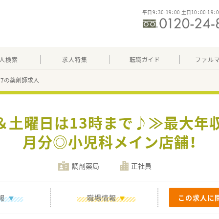
平日9：30-19：00 土日10：00-19：
人検索
求人特集
転職ガイド
ファル
057の薬剤師求人
＆土曜日は13時まで♪≫最大年収
月分◎小児科メイン店舗！
調剤薬局
正社員
報
職場情報
この求人に