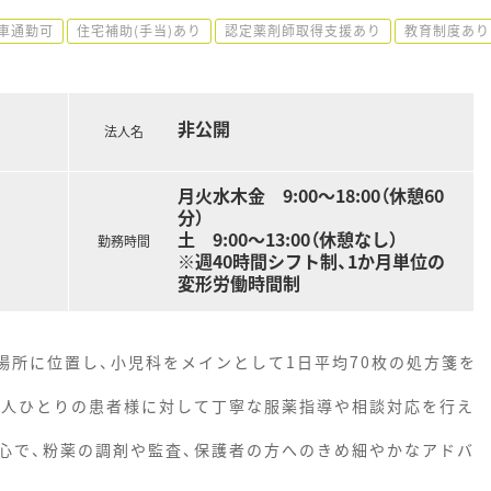
車通勤可
住宅補助(手当)あり
認定薬剤師取得支援あり
教育制度あり
非公開
法人名
月火水木金 9:00～18:00（休憩60
分）
土 9:00～13:00（休憩なし）
勤務時間
※週40時間シフト制、1か月単位の
変形労働時間制
場所に位置し、小児科をメインとして1日平均70枚の処方箋を
一人ひとりの患者様に対して丁寧な服薬指導や相談対応を行え
心で、粉薬の調剤や監査、保護者の方へのきめ細やかなアドバ