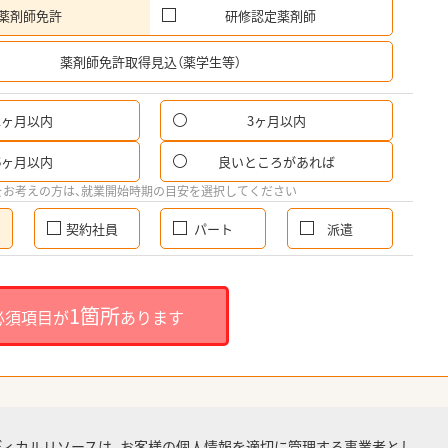
薬剤師免許
研修認定薬剤師
希
薬剤師免許取得見込（薬学生等）
1ヶ月以内
3ヶ月以内
6ヶ月以内
良いところがあれば
をお考えの方は、就業開始時期の目安を選択してください
契約社員
パート
派遣
1箇所
必須項目が
あります
ディカルリソースは、お客様の個人情報を適切に管理する事業者とし