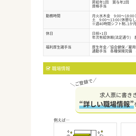
昇給年1回 賞与年2回
資格手当
勤務時間
月火水木金 9:00～18:00
土 9:00～13:00（休憩なし
※週40時間シフト制、1か
休日
日祝+1日
年次有給休暇(法定通り)
福利厚生諸手当
厚生年金／協会健保／雇用
通勤手当 各種保険完備
職場情報
求人票に書き
“詳しい職場情報”