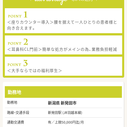
＜座りカウンター導入＞腰を据えて一人ひとりの患者様と
向き合えます。
＜耳鼻科CL門前＞簡単な処方がメインの為、業務負担軽減
＜大手ならではの福利厚生＞
勤務地
勤務地
新潟県 新発田市
路線・交通手段
新発田駅 (JR羽越本線)
通勤交通費
有／上限50,000円迄/月