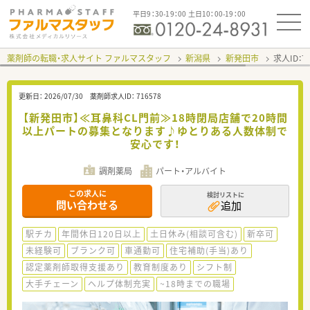
平日9：30-19：00 土日10：00-19：00
薬剤師の転職・求人サイト ファルマスタッフ
新潟県
新発田市
求人ID：
更新日：
2026/07/30
薬剤師求人ID：
716578
【新発田市】≪耳鼻科CL門前≫18時閉局店舗で20時間
以上パートの募集となります♪ゆとりある人数体制で
安心です！
調剤薬局
パート・アルバイト
この求人に
検討リストに
問い合わせる
追加
駅チカ
年間休日120日以上
土日休み(相談可含む)
新卒可
未経験可
ブランク可
車通勤可
住宅補助(手当)あり
認定薬剤師取得支援あり
教育制度あり
シフト制
大手チェーン
ヘルプ体制充実
~18時までの職場