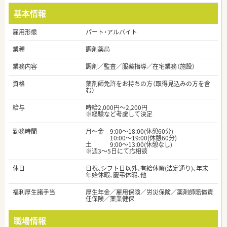
基本情報
雇用形態
パート・アルバイト
業種
調剤薬局
業務内容
調剤／監査／服薬指導／在宅業務（施設）
資格
薬剤師免許をお持ちの方（取得見込みの方を含
む）
給与
時給2,000円～2,200円
※経験など考慮して決定
勤務時間
月～金 9:00～18:00(休憩60分)
10:00～19:00(休憩60分)
土 9:00～13:00(休憩なし)
※週3～5日にて応相談
休日
日祝、シフト日以外、有給休暇(法定通り)、年末
年始休暇、慶弔休暇、他
福利厚生諸手当
厚生年金／雇用保険／労災保険／薬剤師賠償責
任保険／薬業健保
職場情報