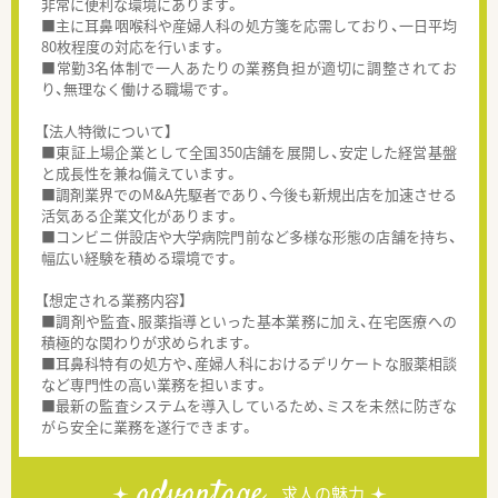
非常に便利な環境にあります。
■主に耳鼻咽喉科や産婦人科の処方箋を応需しており、一日平均
80枚程度の対応を行います。
■常勤3名体制で一人あたりの業務負担が適切に調整されてお
り、無理なく働ける職場です。
【法人特徴について】
■東証上場企業として全国350店舗を展開し、安定した経営基盤
と成長性を兼ね備えています。
■調剤業界でのM&A先駆者であり、今後も新規出店を加速させる
活気ある企業文化があります。
■コンビニ併設店や大学病院門前など多様な形態の店舗を持ち、
幅広い経験を積める環境です。
【想定される業務内容】
■調剤や監査、服薬指導といった基本業務に加え、在宅医療への
積極的な関わりが求められます。
■耳鼻科特有の処方や、産婦人科におけるデリケートな服薬相談
など専門性の高い業務を担います。
■最新の監査システムを導入しているため、ミスを未然に防ぎな
がら安全に業務を遂行できます。
advantage
求人の魅力